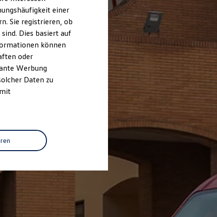
ungshäufigkeit einer
. Sie registrieren, ob
ind. Dies basiert auf
Informationen können
aften oder
evante Werbung
solcher Daten zu
 mit
eren