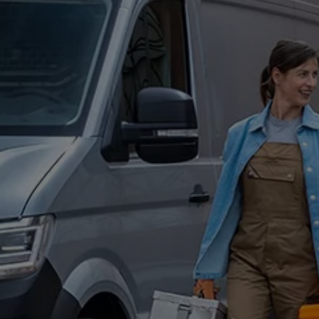
Hilfreiches für Besitzer
Digitales Bordbuch
Fahrerassistenz- und Sicherheitssysteme
Kontrollleuchten
Kurzfahrprofile und Ölverdünnung
Batterieverordnung
XTL-Dieselkraftstoff
Ersatzteile und Betriebsflüssigkeiten
Original Zubehör und Lifestyle Produkte
myVolkswagen
myVolkswagen Business
Elektrisch & Autonom
Elektro - & Hybridfahrzeuge
Unser Ansatz
Klimafreundlicher Strom
Reichweite & Ladelösungen
Reichweitensimulator
Ladezeitensimulator
Ladelösungen für Privatkunden
Ladelösungen für Gewerbekunden
Wallbox und Ladekabel
Bidirektionales Laden
Förderung & Kosten der Elektrofahrzeuge
Fördermöglichkeiten für Privatkunden
Fördermöglichkeiten für Gewerbekunden