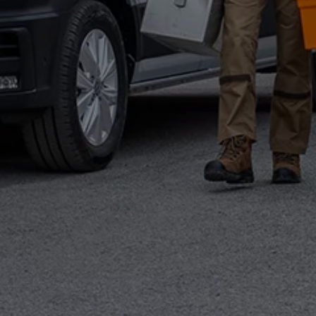
Kostensimulator
Autonomes Fahren
Mehr zum ID. Buzz
Online Beratung
California Welt
California Club
California Magazin & Ratgeber
Vanlife
Ratgeber
Routen & Reisen
California Reisen & Erlebnisse
California App
California Lifestyle & Zubehör
Übernachten im California
Marke
Unternehmen
Karriere
Karriere im Unternehmen
Karriere im Autohaus
Nachhaltigkeit
Kunden
Gesellschaft
Natur
Events
Rückblick VW Bus Festival 2023