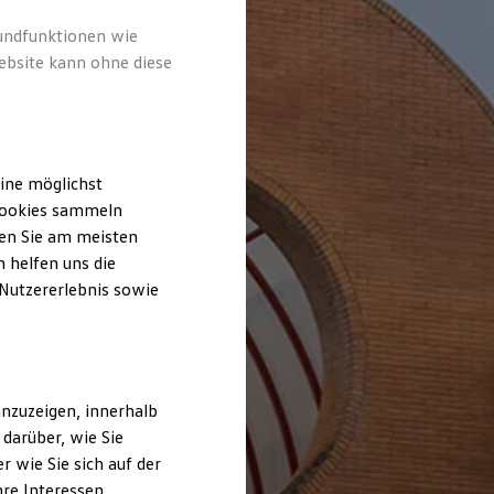
rundfunktionen wie
ebsite kann ohne diese
ine möglichst
 Cookies sammeln
ten Sie am meisten
 helfen uns die
 Nutzererlebnis sowie
nzuzeigen, innerhalb
darüber, wie Sie
 wie Sie sich auf der
hre Interessen