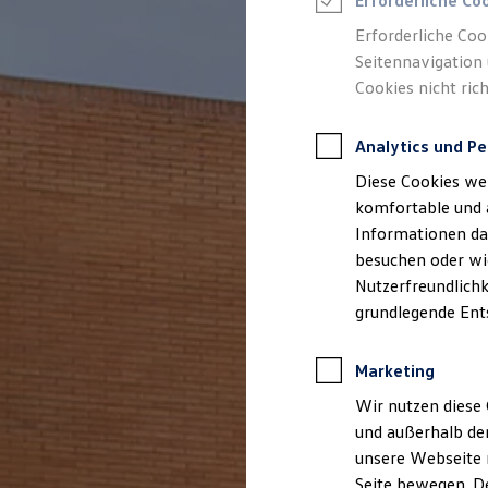
Erforderliche Co
Feuerwehr
Rettungsdienste
Erforderliche Coo
ONE Business ID Vorteile
Seitennavigation 
Fahrzeugsuche & Marktplatz
Cookies nicht rich
Fahrzeugsuche
Fahrzeuge online kaufen
Digitaler Marktplatz
Analytics und Pe
Kauf & Finanzierung
Online-Fahrzeugbewertung
Diese Cookies we
Aktionen & Angebote
E-Auto-Förderung
komfortable und 
Für Privatkunden
Informationen dar
Für Gewerbekunden
besuchen oder wie
Profi Paket
TopDeal
Nutzerfreundlichk
Gebrauchtwagen
grundlegende Ent
ProfiPartner für Gebrauchtwagen
Zertifizierte Gebrauchtwagen
Finanzierung
Marketing
Für Privatkunden
Für Gewerbekunden
Wir nutzen diese 
Leasing
und außerhalb de
Für Privatkunden
unsere Webseite n
Für Gewerbekunden
Versicherungen & Garantien
Seite bewegen. De