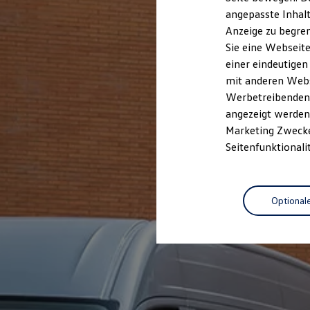
Garantien
angepasste Inhalt
Kfz-Versicherung für Nutzfahrzeuge
Anzeige zu begren
Restschuldversicherung
Wartungsverträge
Sie eine Webseite
Besitzer & Service
einer eindeutigen
Reparatur & Service
mit anderen Webse
Sommer-Special
Reparatur, Pflege & Inspektion
Werbetreibenden,
Servicetermin anfragen
angezeigt werden 
Service-Vorteile bei Volkswagen Nutzfahrzeuge
Marketing Zwecken
ServicePlus
Economy Service
Seitenfunktionali
Räder & Reifen Service
Ersatzfahrzeuge
Notdienst und Pannenhilfe
Software, Konnektivität & Apps
Optional
California App
VW Connect für Ihren ID. Buzz
VW Connect für Ihren Transporter/Caravelle
VW Connect für Ihren Amarok
VW Connect für andere Modelle
Connect Pro
Fleet Interface Data
Multistop Pathfinder
Übersicht Software Updates