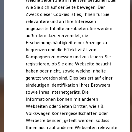
welche Seiten Sie am meisten besuchen oder
Digitales Bordbuch
wie Sie sich auf der Seite bewegen. Der
Fahrerassistenz- und Sicherheitssysteme
Zweck dieser Cookies ist es, Ihnen für Sie
Kontrollleuchten
Kurzfahrprofile und Ölverdünnung
relevantere und an Ihre Interessen
Batterieverordnung
angepasste Inhalte anzubieten. Sie werden
XTL-Dieselkraftstoff
außerdem dazu verwendet, die
Ersatzteile und Betriebsflüssigkeiten
Original Zubehör und Lifestyle Produkte
Erscheinungshäufigkeit einer Anzeige zu
myVolkswagen
begrenzen und die Effektivität von
myVolkswagen Business
Kampagnen zu messen und zu steuern. Sie
Elektrisch & Autonom
Elektro - & Hybridfahrzeuge
registrieren, ob Sie eine Webseite besucht
Unser Ansatz
haben oder nicht, sowie welche Inhalte
Klimafreundlicher Strom
genutzt worden sind. Dies basiert auf einer
Reichweite & Ladelösungen
Reichweitensimulator
eindeutigen Identifikation Ihres Browsers
Ladezeitensimulator
sowie Ihres Internetgeräts. Die
Ladelösungen für Privatkunden
Informationen können mit anderen
Ladelösungen für Gewerbekunden
Wallbox und Ladekabel
Webseiten oder Seiten Dritter, wie z.B.
Bidirektionales Laden
Volkswagen Konzerngesellschaften oder
Förderung & Kosten der Elektrofahrzeuge
Werbetreibenden, geteilt werden, sodass
Fördermöglichkeiten für Privatkunden
Fördermöglichkeiten für Gewerbekunden
Ihnen auch auf anderen Webseiten relevante
Kostensimulator