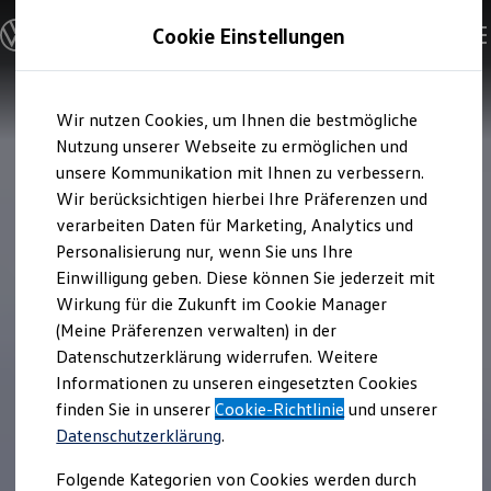
Modelle & Konfigurator
Cookie Einstellungen
Nutzfahrzeuge
Nutzfahrzeugkategorien entdecken
Modelle konfigurieren
Konfiguration laden
Zum
Zum
Modelle vergleichen
Wir nutzen Cookies, um Ihnen die bestmögliche
Hauptinhalt
Footer
Vorgängermodelle und Oldtimer
springen
springen
Nutzung unserer Webseite zu ermöglichen und
Vorgängermodelle
Oldtimer
unsere Kommunikation mit Ihnen zu verbessern.
Bulli Historie
Wir berücksichtigen hierbei Ihre Präferenzen und
Branchenlösungen & Gewerbekunden
verarbeiten Daten für Marketing, Analytics und
Umbaulösungen und Hersteller finden
Auf- und Umbauten entdecken & konfigurieren
Personalisierung nur, wenn Sie uns Ihre
Groß- und Sonderkunden
Einwilligung geben. Diese können Sie jederzeit mit
Großkunden
Wirkung für die Zukunft im Cookie Manager
Kommunen & Behörden
Journalisten
(Meine Präferenzen verwalten) in der
Sportvereine
Datenschutzerklärung widerrufen. Weitere
Branchenlösungen
Informationen zu unseren eingesetzten Cookies
Bau & Handwerk
Gewerbliche Personenbeförderung
finden Sie in unserer
Cookie-Richtlinie
und unserer
Service & mobile Werkstätten
Datenschutzerklärung
.
Kurier, Logistik & Handel
Kühlfahrzeuge
Folgende Kategorien von Cookies werden durch
Feuerwehr