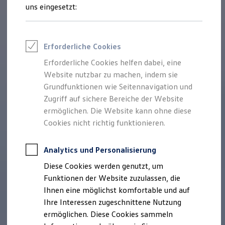
Rettungsdienste
uns eingesetzt:
ONE Business ID Vorteile
Fahrzeugsuche & Marktplatz
Fahrzeugsuche
Fahrzeuge online kaufen
Erforderliche Cookies
Digitaler Marktplatz
Kauf & Finanzierung
Erforderliche Cookies helfen dabei, eine
Online-Fahrzeugbewertung
Website nutzbar zu machen, indem sie
Aktionen & Angebote
E-Auto-Förderung
Grundfunktionen wie Seitennavigation und
Für Privatkunden
Zugriff auf sichere Bereiche der Website
Für Gewerbekunden
ermöglichen. Die Website kann ohne diese
Profi Paket
TopDeal
Cookies nicht richtig funktionieren.
Gebrauchtwagen
ProfiPartner für Gebrauchtwagen
Zertifizierte Gebrauchtwagen
Analytics und Personalisierung
Finanzierung
Diese Cookies werden genutzt, um
Für Privatkunden
Für Gewerbekunden
Funktionen der Website zuzulassen, die
Leasing
Ihnen eine möglichst komfortable und auf
Für Privatkunden
Ihre Interessen zugeschnittene Nutzung
Für Gewerbekunden
Versicherungen & Garantien
ermöglichen. Diese Cookies sammeln
Garantien