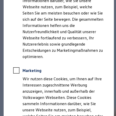
Informationen darüber, wie Sie unsere
Kfz-Versicherung für Nutzfahrzeuge
Webseite nutzen, zum Beispiel, welche
Restschuldversicherung
Wartungsverträge
Seiten Sie am meisten besuchen oder wie Sie
Besitzer & Service
sich auf der Seite bewegen. Die gesammelten
Reparatur & Service
Informationen helfen uns die
Sommer-Special
Reparatur, Pflege & Inspektion
Nutzerfreundlichkeit und Qualität unserer
Servicetermin anfragen
Webseite fortlaufend zu verbessern, Ihr
Service-Vorteile bei Volkswagen Nutzfahrzeuge
Nutzererlebnis sowie grundlegende
ServicePlus
Economy Service
Entscheidungen zu Marketingmaßnahmen zu
Räder & Reifen Service
optimieren.
Ersatzfahrzeuge
Notdienst und Pannenhilfe
Software, Konnektivität & Apps
Marketing
California App
VW Connect für Ihren ID. Buzz
Wir nutzen diese Cookies, um Ihnen auf Ihre
VW Connect für Ihren Transporter/Caravelle
Interessen zugeschnittene Werbung
VW Connect für Ihren Amarok
anzuzeigen, innerhalb und außerhalb der
VW Connect für andere Modelle
Connect Pro
Volkswagen Webseiten. Diese Cookies
Fleet Interface Data
sammeln Informationen darüber, wie Sie
Multistop Pathfinder
unsere Webseite nutzen, zum Beispiel,
Übersicht Software Updates
Hilfreiches für Besitzer