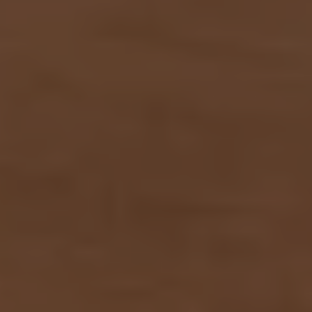
Bulli Magazin
Fahrzeugabholung ab Werk
Uptime