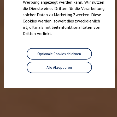
Werbung angezeigt werden kann. Wir nutzen
Autonomes Fahren
die Dienste eines Dritten für die Verarbeitung
Mehr zum ID. Buzz
Online Beratung
solcher Daten zu Marketing Zwecken. Diese
California Welt
Cookies werden, soweit dies zweckdienlich
California Club
ist, oftmals mit Seitenfunktionalitäten von
California Magazin & Ratgeber
Vanlife
Dritten verlinkt.
Ratgeber
Routen & Reisen
California Reisen & Erlebnisse
California App
Optionale Cookies ablehnen
California Lifestyle & Zubehör
Übernachten im California
Marke
Alle Akzeptieren
Unternehmen
Karriere
Karriere im Unternehmen
Karriere im Autohaus
Nachhaltigkeit
Kunden
Gesellschaft
Natur
Events
Rückblick VW Bus Festival 2023
75 Jahre Bulli Jubiläum