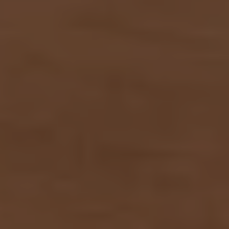
Bulli Magazin
Fahrzeugabholung ab Werk
Uptime