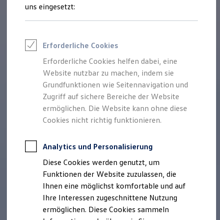
Rettungsdienste
uns eingesetzt:
ONE Business ID Vorteile
Fahrzeugsuche & Marktplatz
Fahrzeugsuche
Fahrzeuge online kaufen
Erforderliche Cookies
Digitaler Marktplatz
Kauf & Finanzierung
Erforderliche Cookies helfen dabei, eine
Online-Fahrzeugbewertung
Website nutzbar zu machen, indem sie
Aktionen & Angebote
E-Auto-Förderung
Grundfunktionen wie Seitennavigation und
Für Privatkunden
Zugriff auf sichere Bereiche der Website
Für Gewerbekunden
ermöglichen. Die Website kann ohne diese
Profi Paket
TopDeal
Cookies nicht richtig funktionieren.
Gebrauchtwagen
ProfiPartner für Gebrauchtwagen
Zertifizierte Gebrauchtwagen
Analytics und Personalisierung
Finanzierung
Diese Cookies werden genutzt, um
Für Privatkunden
Für Gewerbekunden
Funktionen der Website zuzulassen, die
Leasing
Ihnen eine möglichst komfortable und auf
Für Privatkunden
Ihre Interessen zugeschnittene Nutzung
Für Gewerbekunden
Versicherungen & Garantien
ermöglichen. Diese Cookies sammeln
Garantien