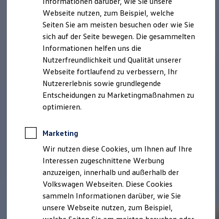
Informationen darüber, wie Sie unsere
Kfz-Versicherung für Nutzfahrzeuge
Webseite nutzen, zum Beispiel, welche
Restschuldversicherung
Wartungsverträge
Seiten Sie am meisten besuchen oder wie Sie
Besitzer & Service
sich auf der Seite bewegen. Die gesammelten
Reparatur & Service
Informationen helfen uns die
Sommer-Special
Reparatur, Pflege & Inspektion
Nutzerfreundlichkeit und Qualität unserer
Servicetermin anfragen
Webseite fortlaufend zu verbessern, Ihr
Service-Vorteile bei Volkswagen Nutzfahrzeuge
Nutzererlebnis sowie grundlegende
ServicePlus
Economy Service
Entscheidungen zu Marketingmaßnahmen zu
Räder & Reifen Service
optimieren.
Ersatzfahrzeuge
Notdienst und Pannenhilfe
Software, Konnektivität & Apps
Marketing
California App
VW Connect für Ihren ID. Buzz
Wir nutzen diese Cookies, um Ihnen auf Ihre
VW Connect für Ihren Transporter/Caravelle
Interessen zugeschnittene Werbung
VW Connect für Ihren Amarok
anzuzeigen, innerhalb und außerhalb der
VW Connect für andere Modelle
Connect Pro
Volkswagen Webseiten. Diese Cookies
Fleet Interface Data
sammeln Informationen darüber, wie Sie
Multistop Pathfinder
unsere Webseite nutzen, zum Beispiel,
Übersicht Software Updates
Hilfreiches für Besitzer