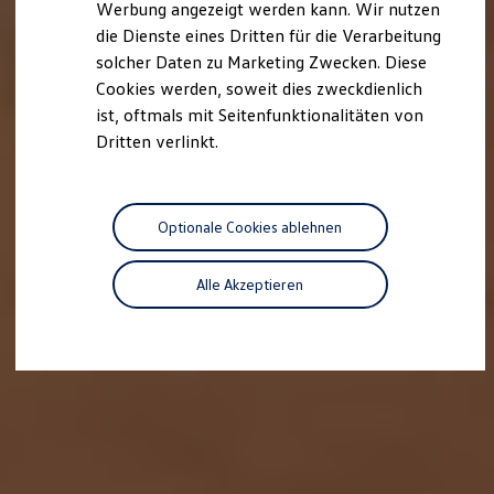
Werbung angezeigt werden kann. Wir nutzen
Autonomes Fahren
die Dienste eines Dritten für die Verarbeitung
Mehr zum ID. Buzz
Online Beratung
solcher Daten zu Marketing Zwecken. Diese
California Welt
Cookies werden, soweit dies zweckdienlich
California Club
ist, oftmals mit Seitenfunktionalitäten von
California Magazin & Ratgeber
Vanlife
Dritten verlinkt.
Ratgeber
Routen & Reisen
California Reisen & Erlebnisse
California App
Optionale Cookies ablehnen
California Lifestyle & Zubehör
Übernachten im California
Marke
Alle Akzeptieren
Unternehmen
Karriere
Karriere im Unternehmen
Karriere im Autohaus
Nachhaltigkeit
Kunden
Gesellschaft
Natur
Events
Rückblick VW Bus Festival 2023
75 Jahre Bulli Jubiläum