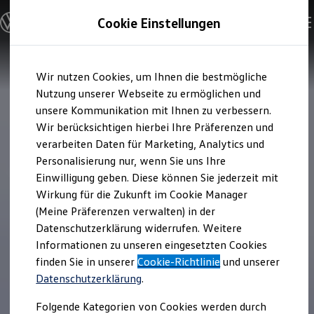
Modelle & Konfigurator
Cookie Einstellungen
Nutzfahrzeuge
Nutzfahrzeugkategorien entdecken
Modelle konfigurieren
Konfiguration laden
Zum
Zum
Modelle vergleichen
Wir nutzen Cookies, um Ihnen die bestmögliche
Hauptinhalt
Footer
Vorgängermodelle und Oldtimer
springen
springen
Nutzung unserer Webseite zu ermöglichen und
Vorgängermodelle
Oldtimer
unsere Kommunikation mit Ihnen zu verbessern.
Bulli Historie
Wir berücksichtigen hierbei Ihre Präferenzen und
Branchenlösungen & Gewerbekunden
verarbeiten Daten für Marketing, Analytics und
Umbaulösungen und Hersteller finden
Auf- und Umbauten entdecken & konfigurieren
Personalisierung nur, wenn Sie uns Ihre
Groß- und Sonderkunden
Einwilligung geben. Diese können Sie jederzeit mit
Großkunden
Wirkung für die Zukunft im Cookie Manager
Kommunen & Behörden
Journalisten
(Meine Präferenzen verwalten) in der
Sportvereine
Datenschutzerklärung widerrufen. Weitere
Branchenlösungen
Informationen zu unseren eingesetzten Cookies
Bau & Handwerk
Gewerbliche Personenbeförderung
finden Sie in unserer
Cookie-Richtlinie
und unserer
Service & mobile Werkstätten
Datenschutzerklärung
.
Kurier, Logistik & Handel
Kühlfahrzeuge
Folgende Kategorien von Cookies werden durch
Feuerwehr