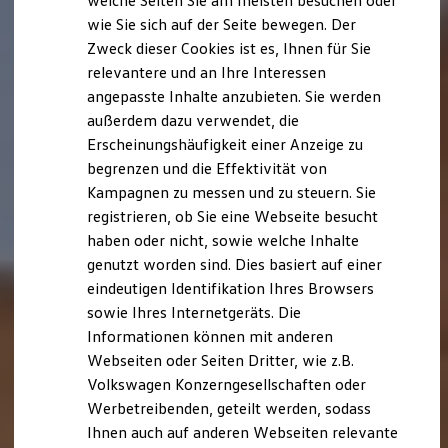
welche Seiten Sie am meisten besuchen oder
Digitales Bordbuch
wie Sie sich auf der Seite bewegen. Der
Fahrerassistenz- und Sicherheitssysteme
Zweck dieser Cookies ist es, Ihnen für Sie
Kontrollleuchten
Kurzfahrprofile und Ölverdünnung
relevantere und an Ihre Interessen
Batterieverordnung
angepasste Inhalte anzubieten. Sie werden
XTL-Dieselkraftstoff
außerdem dazu verwendet, die
Ersatzteile und Betriebsflüssigkeiten
Original Zubehör und Lifestyle Produkte
Erscheinungshäufigkeit einer Anzeige zu
myVolkswagen
begrenzen und die Effektivität von
myVolkswagen Business
Kampagnen zu messen und zu steuern. Sie
Elektrisch & Autonom
Elektro - & Hybridfahrzeuge
registrieren, ob Sie eine Webseite besucht
Unser Ansatz
haben oder nicht, sowie welche Inhalte
Klimafreundlicher Strom
genutzt worden sind. Dies basiert auf einer
Reichweite & Ladelösungen
Reichweitensimulator
eindeutigen Identifikation Ihres Browsers
Ladezeitensimulator
sowie Ihres Internetgeräts. Die
Ladelösungen für Privatkunden
Informationen können mit anderen
Ladelösungen für Gewerbekunden
Wallbox und Ladekabel
Webseiten oder Seiten Dritter, wie z.B.
Bidirektionales Laden
Volkswagen Konzerngesellschaften oder
Förderung & Kosten der Elektrofahrzeuge
Werbetreibenden, geteilt werden, sodass
Fördermöglichkeiten für Privatkunden
Fördermöglichkeiten für Gewerbekunden
Ihnen auch auf anderen Webseiten relevante
Kostensimulator