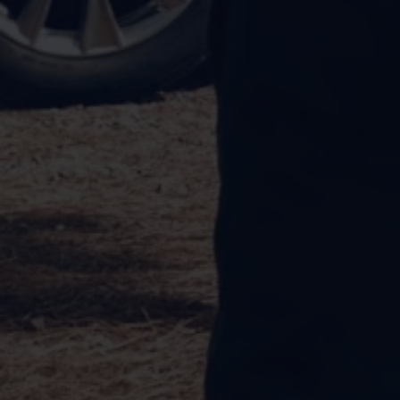
Bulli Magazin
Fahrzeugabholung ab Werk
Uptime