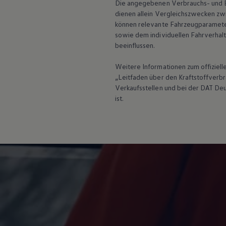
Die angegebenen Verbrauchs- und Emi
Digitales Bordbuch
dienen allein Vergleichszwecken zw
Fahrerassistenz- und Sicherheitssysteme
können relevante Fahrzeugparamete
Kontrollleuchten
Kurzfahrprofile und Ölverdünnung
sowie dem individuellen Fahrverhal
Batterieverordnung
beeinflussen.
XTL-Dieselkraftstoff
Ersatzteile und Betriebsflüssigkeiten
Weitere Informationen zum offiziel
Original Zubehör und Lifestyle Produkte
„Leitfaden über den Kraftstoffver
myVolkswagen
Verkaufsstellen und bei der DAT De
myVolkswagen Business
Elektrisch & Autonom
ist.
Elektro - & Hybridfahrzeuge
Unser Ansatz
Klimafreundlicher Strom
Reichweite & Ladelösungen
Reichweitensimulator
Ladezeitensimulator
Ladelösungen für Privatkunden
Ladelösungen für Gewerbekunden
Wallbox und Ladekabel
Bidirektionales Laden
Förderung & Kosten der Elektrofahrzeuge
Fördermöglichkeiten für Privatkunden
Fördermöglichkeiten für Gewerbekunden
Kostensimulator