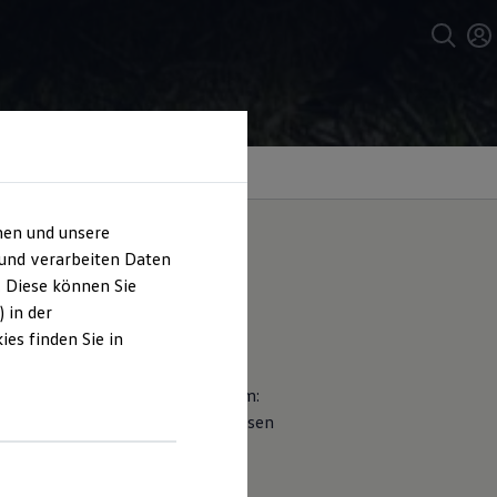
hen und unsere
 und verarbeiten Daten
. Diese können Sie
 in der
es finden Sie in
Kraftstoffverbrauch in l/100 km:
uch, CO₂-Emissionen und CO₂-Klassen