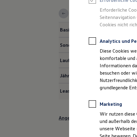
Erforderliche Co
Rettungsdienste
ONE Business ID Vorteile
Erforderliche Coo
Fahrzeugsuche & Marktplatz
Seitennavigation 
Fahrzeugsuche
Cookies nicht rich
Fahrzeuge online kaufen
Basisfahrzeugpreis (brutto)
Digitaler Marktplatz
Kauf & Finanzierung
Analytics und Pe
Online-Fahrzeugbewertung
Sonderzahlung
Aktionen & Angebote
Diese Cookies we
E-Auto-Förderung
Für Privatkunden
komfortable und 
Laufzeit
Für Gewerbekunden
Informationen dar
Profi Paket
besuchen oder wie
TopDeal
Jährliche Fahrleistung
Gebrauchtwagen
Nutzerfreundlichk
ProfiPartner für Gebrauchtwagen
grundlegende Ent
Zertifizierte Gebrauchtwagen
Leasingrate mtl. (inkl. MwSt.)
Finanzierung
Für Privatkunden
Marketing
Für Gewerbekunden
Leasing
Wir nutzen diese 
Angebot anfragen
Für Privatkunden
und außerhalb de
Für Gewerbekunden
unsere Webseite n
Versicherungen & Garantien
Garantien
Seite bewegen. De