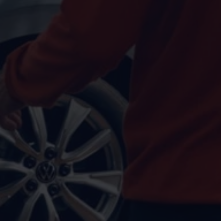
Autonomes Fahren
Mehr zum ID. Buzz
Online Beratung
California Welt
California Club
California Magazin & Ratgeber
Vanlife
Ratgeber
Routen & Reisen
California Reisen & Erlebnisse
California App
California Lifestyle & Zubehör
Übernachten im California
Marke
Unternehmen
Karriere
Karriere im Unternehmen
Karriere im Autohaus
Nachhaltigkeit
Kunden
Gesellschaft
Natur
Events
Rückblick VW Bus Festival 2023
75 Jahre Bulli Jubiläum