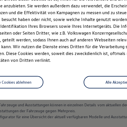
e anzubieten. Sie werden außerdem dazu verwendet, die Erschein
zen und die Effektivität von Kampagnen zu messen und zu steuern
Datenschutzerklärungen
Cookie-Richtlinie
Lizenzhinweise Dritter
 besucht haben oder nicht, sowie welche Inhalte genutzt worden s
EU Data Act
Produktsicherheitsinformationen
Rückrufe
Vorschr
 Identifikation Ihres Browsers sowie Ihres Internetgeräts. Die 
iten oder Seiten Dritter, wie z.B. Volkswagen Konzerngesellsch
 geteilt werden, sodass Ihnen auch auf anderen Webseiten rel
kann. Wir nutzen die Dienste eines Dritten für die Verarbeitung 
. Diese Cookies werden, soweit dies zweckdienlich ist, oftmals
täten von Dritten verlinkt.
Angebot abweichende Sonderausstattungen. Ein Angebot der
Volkswagen
ität vorausgesetzt. Gültig bis 30.06.2026. Dieses Angebot gilt ausschließl
.2026 verfügbare neue Modell des
Multivan
. Leasingbeispiel für einen
Mult
e Cookies ablehnen
Alle Akzepti
ombiniert 6,7–6,3; CO₂-Emission in g/km: kombiniert 176–166; CO₂-Klasse: 
nbreiten in Abhängigkeit von den gewählten Ausstattungen des Fahrzeugs) 
Laufzeit 48 Monate, 48 mtl. Leasingraten à 359,00 €. Nur bei teilnehmend
n Fahrzeuge und Ausstattungen können in einzelnen Details vom aktuellen
sstattungen der Fahrzeuge gegen Mehrpreis.
figurator für eine Übersicht der aktuell verfügbaren Modelle und Ausstatt