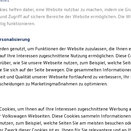
okies
kies helfen dabei, eine Website nutzbar zu machen, indem sie G
1
/
1
und Zugriff auf sichere Bereiche der Website ermöglichen. Die W
tig funktionieren.
56.108,50 €
rsonalisierung
2.119,71 €
rden genutzt, um Funktionen der Website zuzulassen, die Ihnen e
auf Ihre Interessen zugeschnittene Nutzung ermöglichen. Diese
48 Monate
über, wie Sie unsere Webseite nutzen, zum Beispiel, welche Sei
 Sie sich auf der Seite bewegen. Die gesammelten Informationen
10.000 km
eit und Qualität unserer Webseite fortlaufend zu verbessern, Ihr
scheidungen zu Marketingmaßnahmen zu optimieren.
1
359,00 €
Cookies, um Ihnen auf Ihre Interessen zugeschnittene Werbung a
r Volkswagen Webseiten. Diese Cookies sammeln Informationen 
utzen, zum Beispiel, welche Seiten Sie am meisten besuchen oder
r Zweck dieser Cookies ist es, Ihnen für Sie relevantere und an I