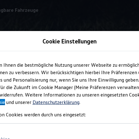
ügbare Fahrzeuge
Cookie Einstellungen
Leasingangebot
m Ihnen die bestmögliche Nutzung unserer Webseite zu ermöglic
en zu verbessern. Wir berücksichtigen hierbei Ihre Präferenzen
cs und Personalisierung nur, wenn Sie uns Ihre Einwilligung geben
 für den
Multivan
für die Zukunft im Cookie Manager (Meine Präferenzen verwalten)
iderrufen. Weitere Informationen zu unseren eingesetzten Cooki
nie
und unserer
Datenschutzerklärung
.
1
singangebot
des
Multivan
KÜ 2.0 TDI SCR 110 kW 7-Gang-DSG, (
on Cookies werden durch uns eingesetzt:
 g/km: kombiniert 176–166; CO₂-Klasse: G–F. Angaben zu Verbra
n den gewählten Ausstattungen des Fahrzeugs)