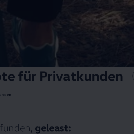
te für Privatkunden
kunden
efunden,
geleast: