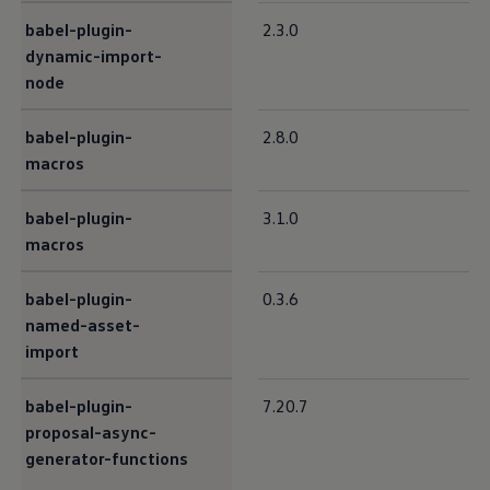
Bulli Magazin
babel-plugin-
2.3.0
Fahrzeugabholung ab Werk
dynamic-import-
Uptime
node
babel-plugin-
2.8.0
macros
babel-plugin-
3.1.0
macros
babel-plugin-
0.3.6
named-asset-
import
babel-plugin-
7.20.7
proposal-async-
generator-functions