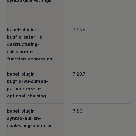
syntax-json-strings
babel-plugin-
7.18.6
bugfix-safari-id-
destructuring-
collision-in-
function-expression
babel-plugin-
7.20.7
bugfix-v8-spread-
parameters-in-
optional-chaining
babel-plugin-
7.8.3
syntax-nullish-
coalescing-operator