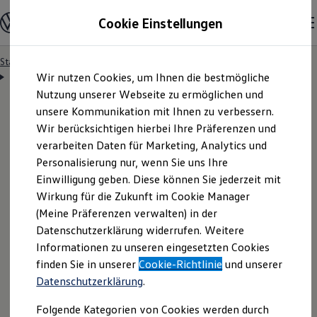
Modelle & Konfigurator
Cookie Einstellungen
Nutzfahrzeuge
Nutzfahrzeugkategorien entdecken
Modelle konfigurieren
Konfiguration laden
Startseite
Lizenzhinweise Dritter: Die Nutzungsbedingungen
Zum
Zum
Modelle vergleichen
Lizenzhinweise Dritter – MIT
Wir nutzen Cookies, um Ihnen die bestmögliche
B
Hauptinhalt
Footer
Vorgängermodelle und Oldtimer
springen
springen
Nutzung unserer Webseite zu ermöglichen und
Vorgängermodelle
Oldtimer
unsere Kommunikation mit Ihnen zu verbessern.
Bulli Historie
Wir berücksichtigen hierbei Ihre Präferenzen und
Branchenlösungen & Gewerbekunden
MIT License
verarbeiten Daten für Marketing, Analytics und
Umbaulösungen und Hersteller finden
Auf- und Umbauten entdecken & konfigurieren
Personalisierung nur, wenn Sie uns Ihre
Groß- und Sonderkunden
Einwilligung geben. Diese können Sie jederzeit mit
Großkunden
Wirkung für die Zukunft im Cookie Manager
Kommunen & Behörden
Journalisten
(Meine Präferenzen verwalten) in der
Sportvereine
Datenschutzerklärung widerrufen. Weitere
Branchenlösungen
Informationen zu unseren eingesetzten Cookies
Bau & Handwerk
A
B
C
D
E
F
G
H
I
J
K
L
M
N
O
P
Q
R
S
T
U
V
W
X
Y
Z
Gewerbliche Personenbeförderung
finden Sie in unserer
Cookie-Richtlinie
und unserer
Service & mobile Werkstätten
Datenschutzerklärung
.
Kurier, Logistik & Handel
Kühlfahrzeuge
Folgende Kategorien von Cookies werden durch
Feuerwehr
B