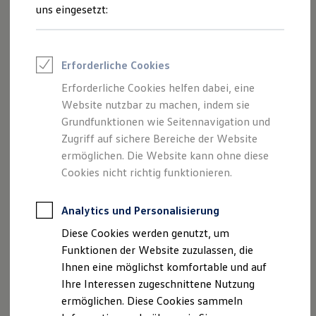
Rettungsdienste
uns eingesetzt:
ONE Business ID Vorteile
1-2
/
2
Fahrzeugsuche & Marktplatz
Fahrzeugsuche
Fahrzeuge online kaufen
Erforderliche Cookies
Komponentenname
Version
Digitaler Marktplatz
Kauf & Finanzierung
Erforderliche Cookies helfen dabei, eine
<b>B</b>
Online-Fahrzeugbewertung
Babel
7.4.5
Website nutzbar zu machen, indem sie
Aktionen & Angebote
E-Auto-Förderung
Grundfunktionen wie Seitennavigation und
Für Privatkunden
Zugriff auf sichere Bereiche der Website
Für Gewerbekunden
ermöglichen. Die Website kann ohne diese
Profi Paket
TopDeal
Cookies nicht richtig funktionieren.
Gebrauchtwagen
babel-cli
7.2.3
ProfiPartner für Gebrauchtwagen
Zertifizierte Gebrauchtwagen
Analytics und Personalisierung
Finanzierung
Diese Cookies werden genutzt, um
Für Privatkunden
Für Gewerbekunden
Funktionen der Website zuzulassen, die
babel-core
7.3.3
Leasing
Ihnen eine möglichst komfortable und auf
Für Privatkunden
Ihre Interessen zugeschnittene Nutzung
Für Gewerbekunden
Versicherungen & Garantien
ermöglichen. Diese Cookies sammeln
Garantien