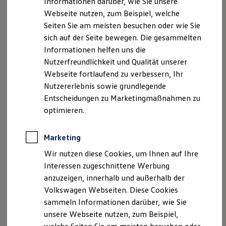
Informationen darüber, wie Sie unsere
Kfz-Versicherung für Nutzfahrzeuge
Webseite nutzen, zum Beispiel, welche
Restschuldversicherung
babel-core
6.26.3
Wartungsverträge
Seiten Sie am meisten besuchen oder wie Sie
Besitzer & Service
sich auf der Seite bewegen. Die gesammelten
Reparatur & Service
Informationen helfen uns die
Sommer-Special
Reparatur, Pflege & Inspektion
Nutzerfreundlichkeit und Qualität unserer
babel-code-frame
6.26.0
Servicetermin anfragen
Webseite fortlaufend zu verbessern, Ihr
Service-Vorteile bei Volkswagen Nutzfahrzeuge
Nutzererlebnis sowie grundlegende
ServicePlus
Economy Service
Entscheidungen zu Marketingmaßnahmen zu
Räder & Reifen Service
optimieren.
Ersatzfahrzeuge
babel-eslint
10.1.0
Notdienst und Pannenhilfe
Software, Konnektivität & Apps
Marketing
California App
VW Connect für Ihren ID. Buzz
Wir nutzen diese Cookies, um Ihnen auf Ihre
VW Connect für Ihren Transporter/Caravelle
babel-extract-
Interessen zugeschnittene Werbung
1.0.0
VW Connect für Ihren Amarok
comments
anzuzeigen, innerhalb und außerhalb der
VW Connect für andere Modelle
Connect Pro
Volkswagen Webseiten. Diese Cookies
Fleet Interface Data
sammeln Informationen darüber, wie Sie
Multistop Pathfinder
unsere Webseite nutzen, zum Beispiel,
Übersicht Software Updates
Hilfreiches für Besitzer