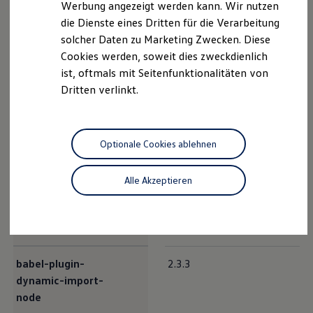
Werbung angezeigt werden kann. Wir nutzen
Autonomes Fahren
die Dienste eines Dritten für die Verarbeitung
Mehr zum ID. Buzz
babel-helper-
7.20.7
Online Beratung
solcher Daten zu Marketing Zwecken. Diese
replace-supers
California Welt
Cookies werden, soweit dies zweckdienlich
California Club
ist, oftmals mit Seitenfunktionalitäten von
California Magazin & Ratgeber
Vanlife
Dritten verlinkt.
Ratgeber
babel-helper-
Routen & Reisen
7.21.2
California Reisen & Erlebnisse
validator-option
California App
Optionale Cookies ablehnen
California Lifestyle & Zubehör
Übernachten im California
Marke
Alle Akzeptieren
Unternehmen
babel-loader
8.1.0
Karriere
Karriere im Unternehmen
Karriere im Autohaus
Nachhaltigkeit
Kunden
Gesellschaft
babel-plugin-
2.3.3
Natur
dynamic-import-
Events
node
Rückblick VW Bus Festival 2023
75 Jahre Bulli Jubiläum