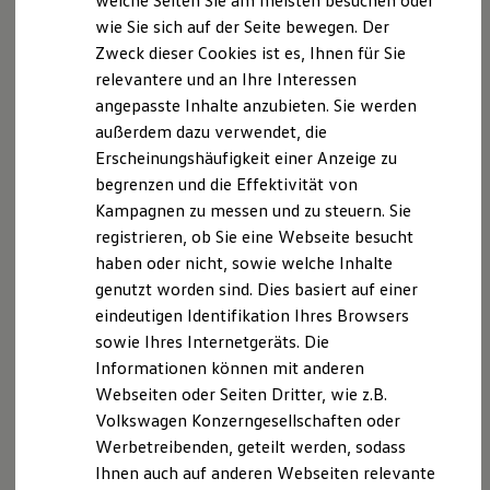
welche Seiten Sie am meisten besuchen oder
babel-helpers
7.21.0
Digitales Bordbuch
wie Sie sich auf der Seite bewegen. Der
Fahrerassistenz- und Sicherheitssysteme
Zweck dieser Cookies ist es, Ihnen für Sie
Kontrollleuchten
Kurzfahrprofile und Ölverdünnung
relevantere und an Ihre Interessen
Batterieverordnung
angepasste Inhalte anzubieten. Sie werden
XTL-Dieselkraftstoff
außerdem dazu verwendet, die
Ersatzteile und Betriebsflüssigkeiten
babel-helper-
7.20.2
Original Zubehör und Lifestyle Produkte
Erscheinungshäufigkeit einer Anzeige zu
plugin-utils
myVolkswagen
begrenzen und die Effektivität von
myVolkswagen Business
Kampagnen zu messen und zu steuern. Sie
Elektrisch & Autonom
Elektro - & Hybridfahrzeuge
registrieren, ob Sie eine Webseite besucht
Unser Ansatz
haben oder nicht, sowie welche Inhalte
babel-helper-
7.21.0
Klimafreundlicher Strom
genutzt worden sind. Dies basiert auf einer
Reichweite & Ladelösungen
member-
Reichweitensimulator
eindeutigen Identifikation Ihres Browsers
expression-to-
Ladezeitensimulator
sowie Ihres Internetgeräts. Die
functions
Ladelösungen für Privatkunden
Informationen können mit anderen
Ladelösungen für Gewerbekunden
Wallbox und Ladekabel
Webseiten oder Seiten Dritter, wie z.B.
babel-helper-
7.21.0
Bidirektionales Laden
Volkswagen Konzerngesellschaften oder
module-transforms
Förderung & Kosten der Elektrofahrzeuge
Werbetreibenden, geteilt werden, sodass
Fördermöglichkeiten für Privatkunden
Fördermöglichkeiten für Gewerbekunden
Ihnen auch auf anderen Webseiten relevante
Kostensimulator