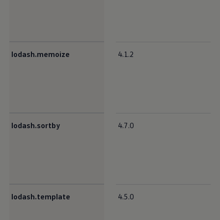
lodash.memoize
4.1.2
lodash.sortby
4.7.0
lodash.template
4.5.0