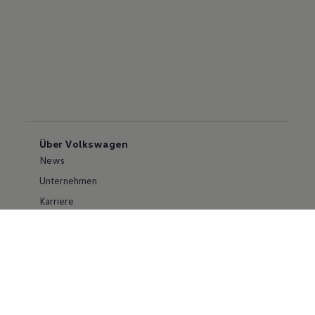
Über Volkswagen
News
Unternehmen
Karriere
Großkunden
Erklärung zur Barrierefreiheit
Konzern
Volkswagen Konzern
Investor Relations
Compliance im Konzern