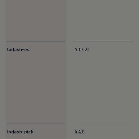
lodash-es
4.17.21
lodash-pick
4.4.0