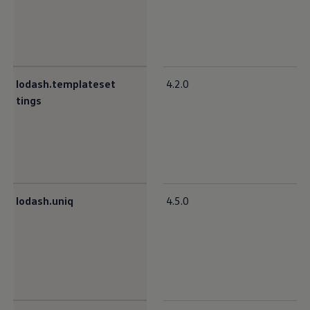
lodash.templateset
4.2.0
tings
lodash.uniq
4.5.0