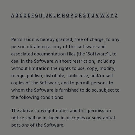
A
B
C
D
E
F
G
H
I
J
K
L
M
N
O
P
Q
R
S
T
U
V
W
X
Y
Z
Permission is hereby granted, free of charge, to any
person obtaining a copy of this software and
associated documentation files (the "Software"), to
deal in the Software without restriction, including
without limitation the rights to use, copy, modify,
merge, publish, distribute, sublicense, and/or sell
copies of the Software, and to permit persons to
whom the Software is furnished to do so, subject to
the following conditions:
The above copyright notice and this permission
notice shall be included in all copies or substantial
portions of the Software.