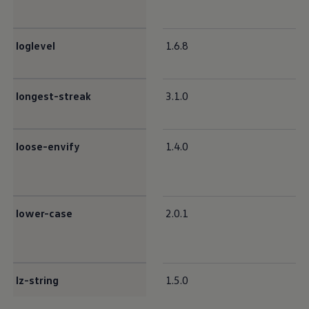
loglevel
1.6.8
longest-streak
3.1.0
loose-envify
1.4.0
lower-case
2.0.1
lz-string
1.5.0