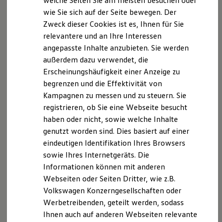
welche Seiten Sie am meisten besuchen oder
leven
3.1.0
Hilfreiches für Besitzer
wie Sie sich auf der Seite bewegen. Der
Digitales Bordbuch
Zweck dieser Cookies ist es, Ihnen für Sie
Fahrerassistenz- und Sicherheitssysteme
Kontrollleuchten
relevantere und an Ihre Interessen
Kurzfahrprofile und Ölverdünnung
angepasste Inhalte anzubieten. Sie werden
Batterieverordnung
außerdem dazu verwendet, die
XTL-Dieselkraftstoff
levenary
1.1.1
Ersatzteile und Betriebsflüssigkeiten
Erscheinungshäufigkeit einer Anzeige zu
Original Zubehör und Lifestyle Produkte
begrenzen und die Effektivität von
myVolkswagen
Kampagnen zu messen und zu steuern. Sie
myVolkswagen Business
levn
0.3.0
Elektrisch & Autonom
registrieren, ob Sie eine Webseite besucht
Elektro - & Hybridfahrzeuge
haben oder nicht, sowie welche Inhalte
Unser Ansatz
genutzt worden sind. Dies basiert auf einer
Klimafreundlicher Strom
lines-and-columns
1.1.6
Reichweite & Ladelösungen
eindeutigen Identifikation Ihres Browsers
Reichweitensimulator
sowie Ihres Internetgeräts. Die
Ladezeitensimulator
Informationen können mit anderen
Ladelösungen für Privatkunden
lines-and-columns
1.2.4
Ladelösungen für Gewerbekunden
Webseiten oder Seiten Dritter, wie z.B.
Wallbox und Ladekabel
Volkswagen Konzerngesellschaften oder
Bidirektionales Laden
Werbetreibenden, geteilt werden, sodass
Förderung & Kosten der Elektrofahrzeuge
lint-staged
11.2.0
Fördermöglichkeiten für Privatkunden
Ihnen auch auf anderen Webseiten relevante
Fördermöglichkeiten für Gewerbekunden