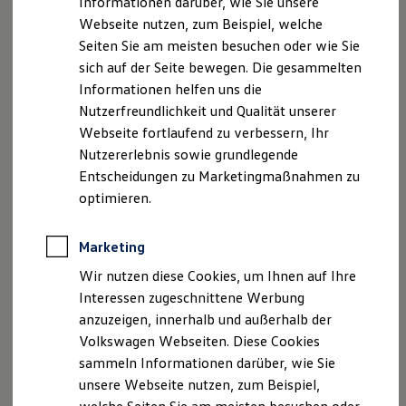
Informationen darüber, wie Sie unsere
Garantien
Webseite nutzen, zum Beispiel, welche
Kfz-Versicherung für Nutzfahrzeuge
lazy-cache
1.0.4
Restschuldversicherung
Seiten Sie am meisten besuchen oder wie Sie
Wartungsverträge
sich auf der Seite bewegen. Die gesammelten
Besitzer & Service
Informationen helfen uns die
Reparatur & Service
Sommer-Special
Nutzerfreundlichkeit und Qualität unserer
Reparatur, Pflege & Inspektion
Webseite fortlaufend zu verbessern, Ihr
Servicetermin anfragen
lazysizes
5.3.2
Nutzererlebnis sowie grundlegende
Service-Vorteile bei Volkswagen Nutzfahrzeuge
ServicePlus
Entscheidungen zu Marketingmaßnahmen zu
Economy Service
optimieren.
Räder & Reifen Service
lazysizes
4.0.4
Ersatzfahrzeuge
Notdienst und Pannenhilfe
Marketing
Software, Konnektivität & Apps
California App
Wir nutzen diese Cookies, um Ihnen auf Ihre
lazysizes
5.2.2
VW Connect für Ihren ID. Buzz
Interessen zugeschnittene Werbung
VW Connect für Ihren Transporter/Caravelle
anzuzeigen, innerhalb und außerhalb der
VW Connect für Ihren Amarok
VW Connect für andere Modelle
Volkswagen Webseiten. Diese Cookies
lazysizes
5.3.1
Connect Pro
sammeln Informationen darüber, wie Sie
Fleet Interface Data
unsere Webseite nutzen, zum Beispiel,
Multistop Pathfinder
Übersicht Software Updates