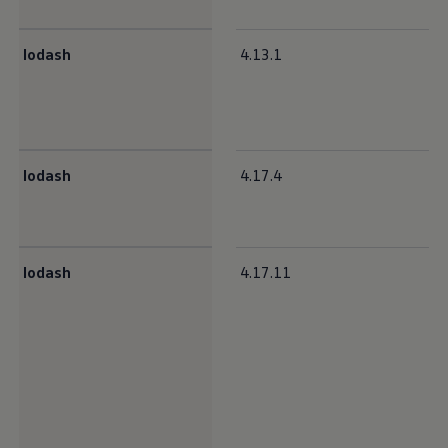
75 Jahre Bulli Jubiläum
Bulli Magazin
Fahrzeugabholung ab Werk
lodash
4.13.1
lodash
4.17.4
lodash
4.17.11