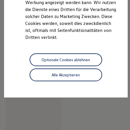
Werbung angezeigt werden kann. Wir nutzen
Kostensimulator
die Dienste eines Dritten für die Verarbeitung
Autonomes Fahren
lint-staged
12.3.1
Mehr zum ID. Buzz
solcher Daten zu Marketing Zwecken. Diese
Online Beratung
Cookies werden, soweit dies zweckdienlich
California Welt
ist, oftmals mit Seitenfunktionalitäten von
California Club
lint-staged
12.4.1
California Magazin & Ratgeber
Dritten verlinkt.
Vanlife
Ratgeber
Routen & Reisen
ljharb/object.assign
4.1.0
California Reisen & Erlebnisse
Optionale Cookies ablehnen
California App
California Lifestyle & Zubehör
Übernachten im California
Alle Akzeptieren
lodash.throttle
4.1.1
Marke
Unternehmen
Karriere
Karriere im Unternehmen
Karriere im Autohaus
Nachhaltigkeit
Kunden
Gesellschaft
Natur
Events
Rückblick VW Bus Festival 2023