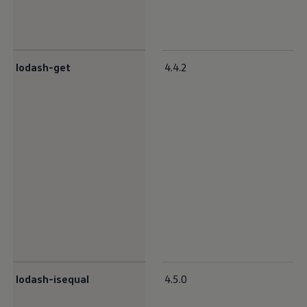
lodash-get
4.4.2
lodash-isequal
4.5.0