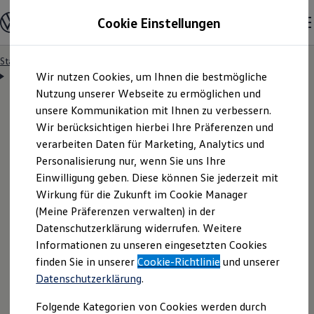
Modelle & Konfigurator
Cookie Einstellungen
Nutzfahrzeuge
Nutzfahrzeugkategorien entdecken
Modelle konfigurieren
Konfiguration laden
Startseite
Lizenzhinweise Dritter: Die Nutzungsbedingungen
Zum
Zum
Modelle vergleichen
Lizenzhinweise Dritter – MIT
Wir nutzen Cookies, um Ihnen die bestmögliche
L
Hauptinhalt
Footer
Vorgängermodelle und Oldtimer
springen
springen
Nutzung unserer Webseite zu ermöglichen und
Vorgängermodelle
Oldtimer
unsere Kommunikation mit Ihnen zu verbessern.
Bulli Historie
Wir berücksichtigen hierbei Ihre Präferenzen und
Branchenlösungen & Gewerbekunden
MIT License
verarbeiten Daten für Marketing, Analytics und
Umbaulösungen und Hersteller finden
Auf- und Umbauten entdecken & konfigurieren
Personalisierung nur, wenn Sie uns Ihre
Groß- und Sonderkunden
Einwilligung geben. Diese können Sie jederzeit mit
Großkunden
Wirkung für die Zukunft im Cookie Manager
Kommunen & Behörden
Journalisten
(Meine Präferenzen verwalten) in der
Sportvereine
Datenschutzerklärung widerrufen. Weitere
Branchenlösungen
Informationen zu unseren eingesetzten Cookies
Bau & Handwerk
A
B
C
D
E
F
G
H
I
J
K
L
M
N
O
P
Q
R
S
T
U
V
W
X
Y
Z
Gewerbliche Personenbeförderung
finden Sie in unserer
Cookie-Richtlinie
und unserer
Service & mobile Werkstätten
Datenschutzerklärung
.
Kurier, Logistik & Handel
Menschen mit Behinderung
Folgende Kategorien von Cookies werden durch
Kühlfahrzeuge
L