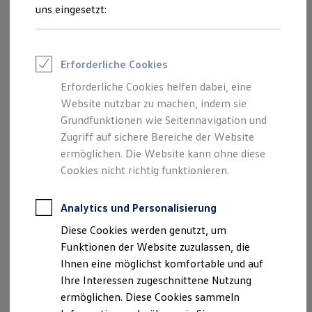
Feuerwehr
uns eingesetzt:
Rettungsdienste
1-2
/
2
ONE Business ID Vorteile
Fahrzeugsuche & Marktplatz
Fahrzeugsuche
Erforderliche Cookies
Komponentenname
Version
Fahrzeuge online kaufen
Digitaler Marktplatz
Erforderliche Cookies helfen dabei, eine
<b>L</b>
Kauf & Finanzierung
last-call-webpack-
3.0.0
Website nutzbar zu machen, indem sie
Online-Fahrzeugbewertung
plugin
Aktionen & Angebote
Grundfunktionen wie Seitennavigation und
E-Auto-Förderung
Zugriff auf sichere Bereiche der Website
Für Privatkunden
language-tags
ermöglichen. Die Website kann ohne diese
1.0.5
Für Gewerbekunden
Profi Paket
Cookies nicht richtig funktionieren.
TopDeal
Gebrauchtwagen
latest
1.0.3
ProfiPartner für Gebrauchtwagen
Analytics und Personalisierung
Zertifizierte Gebrauchtwagen
Diese Cookies werden genutzt, um
Finanzierung
Für Privatkunden
Funktionen der Website zuzulassen, die
lazy-cache
0.2.7
Für Gewerbekunden
Ihnen eine möglichst komfortable und auf
Leasing
Ihre Interessen zugeschnittene Nutzung
Für Privatkunden
Für Gewerbekunden
ermöglichen. Diese Cookies sammeln
Versicherungen & Garantien