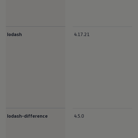
lodash
4.17.21
lodash-difference
4.5.0