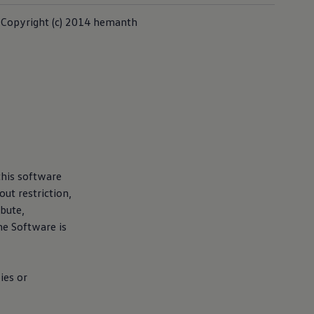
Copyright (c) 2014 hemanth
this software
ut restriction,
ibute,
he Software is
ies or