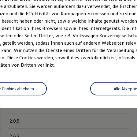
e anzubieten. Sie werden außerdem dazu verwendet, die Erschein
5.0.1
zen und die Effektivität von Kampagnen zu messen und zu steuern
 besucht haben oder nicht, sowie welche Inhalte genutzt worden s
 Identifikation Ihres Browsers sowie Ihres Internetgeräts. Die 
1.0.4
iten oder Seiten Dritter, wie z.B. Volkswagen Konzerngesellsch
 geteilt werden, sodass Ihnen auch auf anderen Webseiten rel
kann. Wir nutzen die Dienste eines Dritten für die Verarbeitung 
1.10.0
. Diese Cookies werden, soweit dies zweckdienlich ist, oftmals
täten von Dritten verlinkt.
6.0.3
e Cookies ablehnen
Alle Akzepti
5.0.3
4.0.2
2.0.5
2.6.3