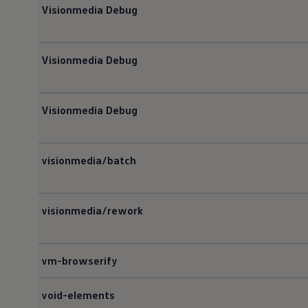
Visionmedia Debug
Autonomes Fahren
Mehr zum ID. Buzz
Online Beratung
California Welt
Visionmedia Debug
California Club
California Magazin & Ratgeber
Vanlife
Ratgeber
Routen & Reisen
Visionmedia Debug
California Reisen & Erlebnisse
California App
California Lifestyle & Zubehör
Übernachten im California
visionmedia/batch
Marke
Unternehmen
Karriere
Karriere im Unternehmen
visionmedia/rework
Karriere im Autohaus
Nachhaltigkeit
Kunden
Gesellschaft
vm-browserify
Natur
Events
void-elements
Rückblick VW Bus Festival 2023
75 Jahre Bulli Jubiläum