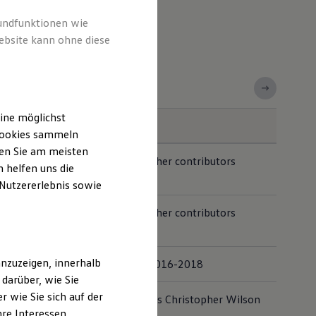
rundfunktionen wie
ebsite kann ohne diese
ine möglichst
Copyright
 Cookies sammeln
ten Sie am meisten
Copyright JS Foundation and other contributors
 helfen uns die
<https://js.foundation/>
 Nutzererlebnis sowie
Copyright JS Foundation and other contributors
<https://js.foundation/>
nzuzeigen, innerhalb
Copyright (c) Michael Jackson 2016-2018
darüber, wie Sie
 wie Sie sich auf der
Copyright (c) 2014-2017 Douglas Christopher Wilson
hre Interessen