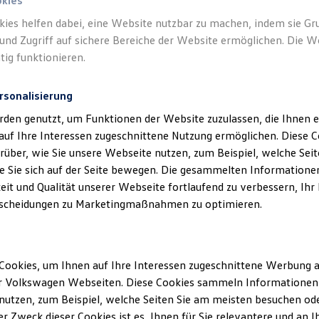
okies
kies helfen dabei, eine Website nutzbar zu machen, indem sie G
und Zugriff auf sichere Bereiche der Website ermöglichen. Die W
V
tig funktionieren.
1-2
/
2
rsonalisierung
rden genutzt, um Funktionen der Website zuzulassen, die Ihnen e
Version
auf Ihre Interessen zugeschnittene Nutzung ermöglichen. Diese
über, wie Sie unsere Webseite nutzen, zum Beispiel, welche Sei
2.1.1
 Sie sich auf der Seite bewegen. Die gesammelten Informationen
eit und Qualität unserer Webseite fortlaufend zu verbessern, Ihr
scheidungen zu Marketingmaßnahmen zu optimieren.
2.1.0
Cookies, um Ihnen auf Ihre Interessen zugeschnittene Werbung a
1.0.1
r Volkswagen Webseiten. Diese Cookies sammeln Informationen 
utzen, zum Beispiel, welche Seiten Sie am meisten besuchen oder
1.1.2
r Zweck dieser Cookies ist es, Ihnen für Sie relevantere und an I