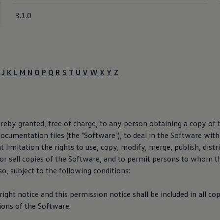
3.1.0
J
K
L
M
N
O
P
Q
R
S
T
U
V
W
X
Y
Z
reby granted, free of charge, to any person obtaining a copy of 
ocumentation files (the "Software"), to deal in the Software witho
t limitation the rights to use, copy, modify, merge, publish, distr
/or sell copies of the Software, and to permit persons to whom t
so, subject to the following conditions:
ght notice and this permission notice shall be included in all cop
ions of the Software.