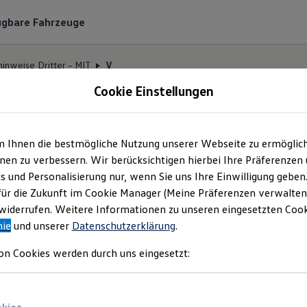
ügbare Fahrzeuge
hinweise Dritter – MIT
V
Cookie Einstellungen
m Ihnen die bestmögliche Nutzung unserer Webseite zu ermöglic
MIT License
en zu verbessern. Wir berücksichtigen hierbei Ihre Präferenzen
cs und Personalisierung nur, wenn Sie uns Ihre Einwilligung geben
für die Zukunft im Cookie Manager (Meine Präferenzen verwalten)
iderrufen. Weitere Informationen zu unseren eingesetzten Cooki
nie
und unserer
Datenschutzerklärung
.
on Cookies werden durch uns eingesetzt:
J
K
L
M
N
O
P
Q
R
S
T
U
V
W
X
Y
Z