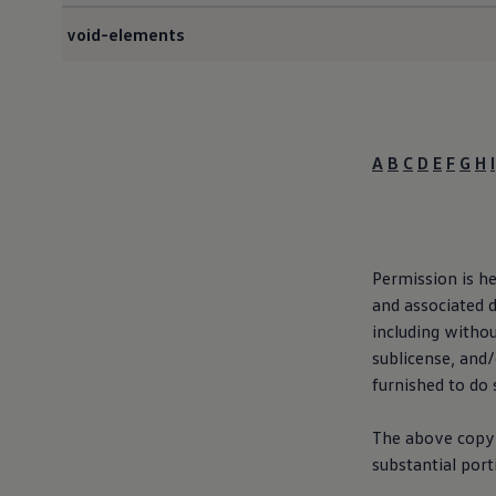
Bulli Magazin
void-elements
Fahrzeugabholung ab Werk
Uptime
A
B
C
D
E
F
G
H
I
Permission is he
and associated d
including withou
sublicense, and
furnished to do 
The above copyri
substantial port