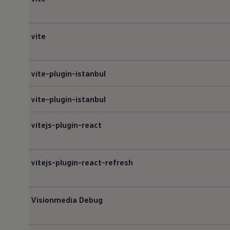
Digitales Bordbuch
Fahrerassistenz- und Sicherheitssysteme
Kontrollleuchten
Kurzfahrprofile und Ölverdünnung
vite
Batterieverordnung
XTL-Dieselkraftstoff
Ersatzteile und Betriebsflüssigkeiten
Original Zubehör und Lifestyle Produkte
vite-plugin-istanbul
myVolkswagen
myVolkswagen Business
Elektrisch & Autonom
vite-plugin-istanbul
Elektro - & Hybridfahrzeuge
Unser Ansatz
vitejs-plugin-react
Klimafreundlicher Strom
Reichweite & Ladelösungen
Reichweitensimulator
Ladezeitensimulator
vitejs-plugin-react-refresh
Ladelösungen für Privatkunden
Ladelösungen für Gewerbekunden
Wallbox und Ladekabel
Bidirektionales Laden
Visionmedia Debug
Förderung & Kosten der Elektrofahrzeuge
Fördermöglichkeiten für Privatkunden
Fördermöglichkeiten für Gewerbekunden
Kostensimulator