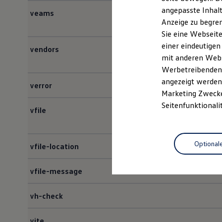
Kfz-Versicherung für Nutzfahrzeuge
angepasste Inhalt
veams
Restschuldversicherung
Anzeige zu begren
Wartungsverträge
Besitzer & Service
Sie eine Webseite
Reparatur & Service
einer eindeutigen
vendors
Sommer-Special
mit anderen Webse
Reparatur, Pflege & Inspektion
Servicetermin anfragen
Werbetreibenden,
Service-Vorteile bei Volkswagen Nutzfahrzeuge
angezeigt werden 
verror
ServicePlus
Marketing Zwecken
Economy Service
Räder & Reifen Service
Seitenfunktionali
vfile
Ersatzfahrzeuge
Notdienst und Pannenhilfe
Software, Konnektivität & Apps
California App
Optional
vfile-location
VW Connect für Ihren ID. Buzz
VW Connect für Ihren Transporter/Caravelle
VW Connect für Ihren Amarok
vfile-message
VW Connect für andere Modelle
Connect Pro
Fleet Interface Data
vh-check
Multistop Pathfinder
Übersicht Software Updates
Hilfreiches für Besitzer
vite