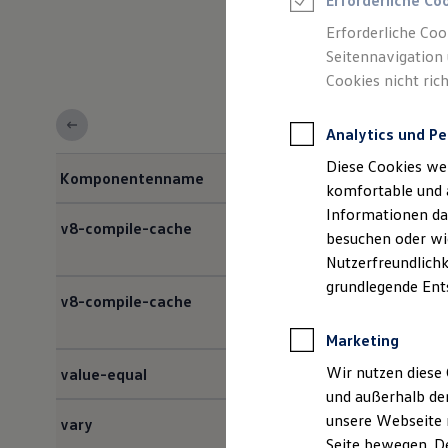
Erforderliche Co
Rettungsdienste
ONE Business ID Vorteile
Erforderliche Coo
Fahrzeugsuche & Marktplatz
Seitennavigation 
Fahrzeugsuche
Cookies nicht rich
Fahrzeuge online kaufen
Digitaler Marktplatz
Kauf & Finanzierung
Analytics und Pe
Online-Fahrzeugbewertung
Aktionen & Angebote
Diese Cookies we
E-Auto-Förderung
Komponentenname
Für Privatkunden
komfortable und 
Für Gewerbekunden
<b>V</b>
Informationen dar
Profi Paket
v8-compile-cache
besuchen oder wie
TopDeal
Gebrauchtwagen
Nutzerfreundlichk
ProfiPartner für Gebrauchtwagen
grundlegende Ent
Zertifizierte Gebrauchtwagen
v8-compile-cache
Finanzierung
Für Privatkunden
Marketing
Für Gewerbekunden
Leasing
Wir nutzen diese 
value-equal
Für Privatkunden
und außerhalb de
Für Gewerbekunden
unsere Webseite n
Versicherungen & Garantien
vary
Garantien
Seite bewegen. De