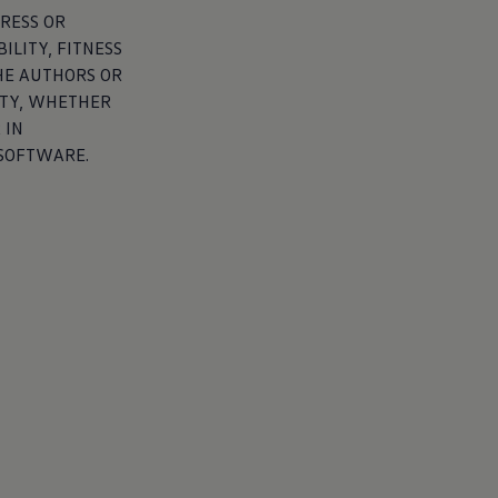
PRESS OR
ILITY, FITNESS
HE AUTHORS OR
ITY, WHETHER
 IN
 SOFTWARE.