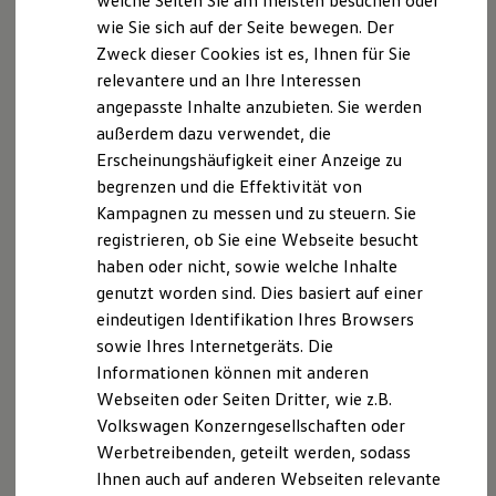
welche Seiten Sie am meisten besuchen oder
Hilfreiches für Besitzer
OTHER DEALINGS IN THE SOFTWARE.
wie Sie sich auf der Seite bewegen. Der
Digitales Bordbuch
Zweck dieser Cookies ist es, Ihnen für Sie
Fahrerassistenz- und Sicherheitssysteme
Kontrollleuchten
relevantere und an Ihre Interessen
Kurzfahrprofile und Ölverdünnung
angepasste Inhalte anzubieten. Sie werden
Batterieverordnung
außerdem dazu verwendet, die
XTL-Dieselkraftstoff
Ersatzteile und Betriebsflüssigkeiten
Erscheinungshäufigkeit einer Anzeige zu
Original Zubehör und Lifestyle Produkte
begrenzen und die Effektivität von
myVolkswagen
Kampagnen zu messen und zu steuern. Sie
myVolkswagen Business
Elektrisch & Autonom
registrieren, ob Sie eine Webseite besucht
Elektro - & Hybridfahrzeuge
haben oder nicht, sowie welche Inhalte
Unser Ansatz
genutzt worden sind. Dies basiert auf einer
Klimafreundlicher Strom
Reichweite & Ladelösungen
eindeutigen Identifikation Ihres Browsers
Reichweitensimulator
sowie Ihres Internetgeräts. Die
Ladezeitensimulator
Informationen können mit anderen
Ladelösungen für Privatkunden
Ladelösungen für Gewerbekunden
Webseiten oder Seiten Dritter, wie z.B.
Wallbox und Ladekabel
Volkswagen Konzerngesellschaften oder
Bidirektionales Laden
Werbetreibenden, geteilt werden, sodass
Förderung & Kosten der Elektrofahrzeuge
Fördermöglichkeiten für Privatkunden
Ihnen auch auf anderen Webseiten relevante
Fördermöglichkeiten für Gewerbekunden