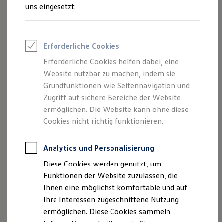
Feuerwehr
uns eingesetzt:
Rettungsdienste
1-2
/
2
ONE Business ID Vorteile
Fahrzeugsuche & Marktplatz
Fahrzeugsuche
Erforderliche Cookies
Komponentenname
Version
Fahrzeuge online kaufen
Digitaler Marktplatz
Erforderliche Cookies helfen dabei, eine
<b>Z</b>
Kauf & Finanzierung
zwitch
2.0.4
Website nutzbar zu machen, indem sie
Online-Fahrzeugbewertung
Aktionen & Angebote
Grundfunktionen wie Seitennavigation und
E-Auto-Förderung
Zugriff auf sichere Bereiche der Website
Für Privatkunden
ermöglichen. Die Website kann ohne diese
Für Gewerbekunden
Profi Paket
Cookies nicht richtig funktionieren.
TopDeal
A
B
C
D
E
F
G
H
I
J
K
L
M
N
O
P
Q
R
S
T
U
V
W
X
Y
Z
Gebrauchtwagen
ProfiPartner für Gebrauchtwagen
Analytics und Personalisierung
Zertifizierte Gebrauchtwagen
Diese Cookies werden genutzt, um
Finanzierung
Permission is hereby granted, free of charge, to any
Für Privatkunden
Funktionen der Website zuzulassen, die
person obtaining a copy of this software and
Für Gewerbekunden
Ihnen eine möglichst komfortable und auf
Leasing
associated documentation files (the "Software"), to
Ihre Interessen zugeschnittene Nutzung
Für Privatkunden
deal in the Software without restriction, including
Für Gewerbekunden
ermöglichen. Diese Cookies sammeln
without limitation the rights to use, copy, modify,
Versicherungen & Garantien