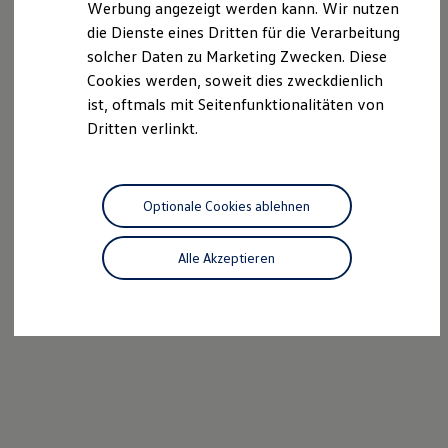
Werbung angezeigt werden kann. Wir nutzen
Kostensimulator
die Dienste eines Dritten für die Verarbeitung
Autonomes Fahren
Mehr zum ID. Buzz
solcher Daten zu Marketing Zwecken. Diese
Online Beratung
Cookies werden, soweit dies zweckdienlich
California Welt
ist, oftmals mit Seitenfunktionalitäten von
California Club
California Magazin & Ratgeber
Dritten verlinkt.
Vanlife
Ratgeber
Routen & Reisen
California Reisen & Erlebnisse
Optionale Cookies ablehnen
California App
California Lifestyle & Zubehör
Übernachten im California
Alle Akzeptieren
Marke
Unternehmen
Karriere
Karriere im Unternehmen
Karriere im Autohaus
Nachhaltigkeit
Kunden
Gesellschaft
Natur
Events
Rückblick VW Bus Festival 2023