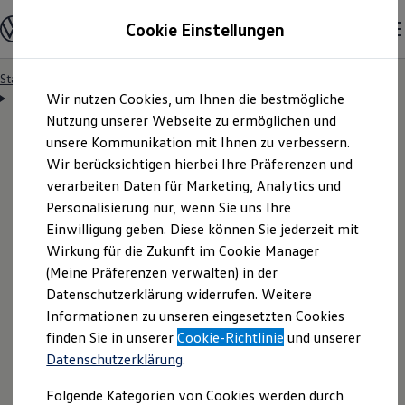
Modelle & Konfigurator
Cookie Einstellungen
Nutzfahrzeuge
Nutzfahrzeugkategorien entdecken
Modelle konfigurieren
Konfiguration laden
Startseite
Lizenzhinweise Dritter: Die Nutzungsbedingungen
Zum
Zum
Modelle vergleichen
Lizenzhinweise Dritter – MIT
Wir nutzen Cookies, um Ihnen die bestmögliche
Z
Hauptinhalt
Footer
Vorgängermodelle und Oldtimer
springen
springen
Nutzung unserer Webseite zu ermöglichen und
Vorgängermodelle
Oldtimer
unsere Kommunikation mit Ihnen zu verbessern.
Bulli Historie
Wir berücksichtigen hierbei Ihre Präferenzen und
Branchenlösungen & Gewerbekunden
MIT License
verarbeiten Daten für Marketing, Analytics und
Umbaulösungen und Hersteller finden
Auf- und Umbauten entdecken & konfigurieren
Personalisierung nur, wenn Sie uns Ihre
Groß- und Sonderkunden
Einwilligung geben. Diese können Sie jederzeit mit
Großkunden
Wirkung für die Zukunft im Cookie Manager
Kommunen & Behörden
Journalisten
(Meine Präferenzen verwalten) in der
Sportvereine
Datenschutzerklärung widerrufen. Weitere
Branchenlösungen
Informationen zu unseren eingesetzten Cookies
Bau & Handwerk
A
B
C
D
E
F
G
H
I
J
K
L
M
N
O
P
Q
R
S
T
U
V
W
X
Y
Z
Gewerbliche Personenbeförderung
finden Sie in unserer
Cookie-Richtlinie
und unserer
Service & mobile Werkstätten
Datenschutzerklärung
.
Kurier, Logistik & Handel
Menschen mit Behinderung
Folgende Kategorien von Cookies werden durch
Kühlfahrzeuge
Z