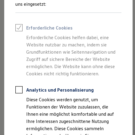
Funktionen wie das Radio, die optionale Navigation, Ihr
Rettungsdienste
uns eingesetzt:
ONE Business ID Vorteile
Smartphone – oder passen das Digital Cockpit Pro
Fahrzeugsuche & Marktplatz
individuell an. Dabei hält auf Wunsch das beheizbare Leder-
Fahrzeugsuche
Multifunktionslenkrad Ihre Hände auch im Winter schön
Fahrzeuge online kaufen
Erforderliche Cookies
Digitaler Marktplatz
warm.
Kauf & Finanzierung
Erforderliche Cookies helfen dabei, eine
Online-Fahrzeugbewertung
Website nutzbar zu machen, indem sie
Aktionen & Angebote
E-Auto-Förderung
Grundfunktionen wie Seitennavigation und
Für Privatkunden
Zugriff auf sichere Bereiche der Website
Impressum
Nutzungsbedingungen
Für Gewerbekunden
ermöglichen. Die Website kann ohne diese
Profi Paket
Datenschutzerklärungen
Cookie-Richtlinie
TopDeal
Cookies nicht richtig funktionieren.
Lizenzhinweise Dritter
Gebrauchtwagen
Angaben zum Digital Service Act (DSA)
EU Data Act
ProfiPartner für Gebrauchtwagen
Zertifizierte Gebrauchtwagen
Produktsicherheitsinformationen
Rückrufe
Vorschriften
Analytics und Personalisierung
Finanzierung
Kontakt
Händlersuche
Newsletter
Diese Cookies werden genutzt, um
Für Privatkunden
VERTRAG WIDERRUFEN
Für Gewerbekunden
Funktionen der Website zuzulassen, die
Leasing
Ihnen eine möglichst komfortable und auf
Für Privatkunden
Ihre Interessen zugeschnittene Nutzung
Für Gewerbekunden
Disclaimer von Volkswagen AG
Versicherungen & Garantien
ermöglichen. Diese Cookies sammeln
Garantien