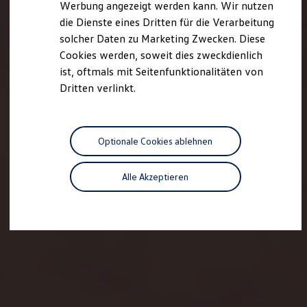
Werbung angezeigt werden kann. Wir nutzen
Autonomes Fahren
die Dienste eines Dritten für die Verarbeitung
Mehr zum ID. Buzz
Online Beratung
solcher Daten zu Marketing Zwecken. Diese
California Welt
Cookies werden, soweit dies zweckdienlich
California Club
ist, oftmals mit Seitenfunktionalitäten von
California Magazin & Ratgeber
Vanlife
Dritten verlinkt.
Ratgeber
Routen & Reisen
California Reisen & Erlebnisse
California App
Optionale Cookies ablehnen
California Lifestyle & Zubehör
Übernachten im California
Marke
Alle Akzeptieren
Unternehmen
Karriere
Karriere im Unternehmen
Karriere im Autohaus
Nachhaltigkeit
Kunden
Gesellschaft
Natur
Events
Rückblick VW Bus Festival 2023
75 Jahre Bulli Jubiläum