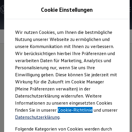
Modelle & Konfigurator
Cookie Einstellungen
Nutzfahrzeuge
Nutzfahrzeugkategorien entdecken
Modelle konfigurieren
Konfiguration laden
Zum
Zum
Modelle vergleichen
Wir nutzen Cookies, um Ihnen die bestmögliche
Hauptinhalt
Footer
Vorgängermodelle und Oldtimer
Multifunktionslenkrad
springen
springen
Nutzung unserer Webseite zu ermöglichen und
Vorgängermodelle
Oldtimer
unsere Kommunikation mit Ihnen zu verbessern.
Bulli Historie
Wir berücksichtigen hierbei Ihre Präferenzen und
Branchenlösungen & Gewerbekunden
verarbeiten Daten für Marketing, Analytics und
Umbaulösungen und Hersteller finden
Hände am Steuer,
Blick
Auf- und Umbauten entdecken & konfigurieren
Personalisierung nur, wenn Sie uns Ihre
Groß- und Sonderkunden
Einwilligung geben. Diese können Sie jederzeit mit
Großkunden
auf die Straße
Wirkung für die Zukunft im Cookie Manager
Kommunen & Behörden
Journalisten
(Meine Präferenzen verwalten) in der
Sportvereine
Datenschutzerklärung widerrufen. Weitere
Branchenlösungen
Damit Sie sich im geschäftigen Alltag auf das Wesentliche
Informationen zu unseren eingesetzten Cookies
Bau & Handwerk
konzentrieren können – das Fahren: Das serienmäßige
Gewerbliche Personenbeförderung
finden Sie in unserer
Cookie-Richtlinie
und unserer
Multifunktionslenkrad im
Crafter
bietet nicht nur intuitiven
Service & mobile Werkstätten
Datenschutzerklärung
.
Kurier, Logistik & Handel
Bedienungskomfort, sondern auch eine angenehme Haptik.
Kühlfahrzeuge
Mit den praktischen Tasten steuern Sie spielend leicht
Folgende Kategorien von Cookies werden durch
Feuerwehr