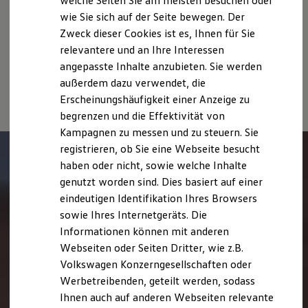
welche Seiten Sie am meisten besuchen oder
Digitales Bordbuch
Personenkraftwagen können dem „Leitfaden über den
wie Sie sich auf der Seite bewegen. Der
Fahrerassistenz- und Sicherheitssysteme
Kraftstoffverbrauch, die CO₂-Emissionen und den
Zweck dieser Cookies ist es, Ihnen für Sie
Kontrollleuchten
Stromverbrauch neuer Personenkraftwagen“ entnommen
Kurzfahrprofile und Ölverdünnung
relevantere und an Ihre Interessen
werden, der an allen Verkaufsstellen und bei der DAT
Batterieverordnung
angepasste Inhalte anzubieten. Sie werden
XTL-Dieselkraftstoff
Deutsche Automobil Treuhand GmbH, Hellmuth-Hirth-Str. 1, D-
außerdem dazu verwendet, die
Ersatzteile und Betriebsflüssigkeiten
73760 Ostfildern oder unter
www.dat.de/co2
erhältlich ist.
Original Zubehör und Lifestyle Produkte
Erscheinungshäufigkeit einer Anzeige zu
myVolkswagen
begrenzen und die Effektivität von
myVolkswagen Business
Kampagnen zu messen und zu steuern. Sie
Elektrisch & Autonom
Elektro - & Hybridfahrzeuge
registrieren, ob Sie eine Webseite besucht
Unser Ansatz
haben oder nicht, sowie welche Inhalte
Klimafreundlicher Strom
genutzt worden sind. Dies basiert auf einer
Reichweite & Ladelösungen
Reichweitensimulator
eindeutigen Identifikation Ihres Browsers
Ladezeitensimulator
sowie Ihres Internetgeräts. Die
Ladelösungen für Privatkunden
Informationen können mit anderen
Ladelösungen für Gewerbekunden
Wallbox und Ladekabel
Webseiten oder Seiten Dritter, wie z.B.
Bidirektionales Laden
Volkswagen Konzerngesellschaften oder
Förderung & Kosten der Elektrofahrzeuge
Werbetreibenden, geteilt werden, sodass
Fördermöglichkeiten für Privatkunden
Fördermöglichkeiten für Gewerbekunden
Ihnen auch auf anderen Webseiten relevante
Kostensimulator