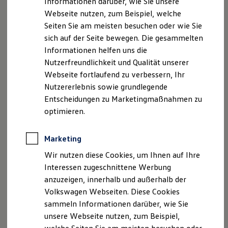
Informationen darüber, wie Sie unsere
oder auch gezielt ausgelöst werden können sowie
Kfz-Versicherung für Nutzfahrzeuge
Webseite nutzen, zum Beispiel, welche
gleichzeitig über anstehende beziehungsweise laufende
Restschuldversicherung
Wartungsverträge
Seiten Sie am meisten besuchen oder wie Sie
Regenerationsphasen informiert wird.
Besitzer & Service
sich auf der Seite bewegen. Die gesammelten
Reparatur & Service
Für weitere Informationen steht Ihnen Ihr
Informationen helfen uns die
Sommer-Special
Reparatur, Pflege & Inspektion
Volkswagen
Nutzfahrzeuge
Partner
gerne zur Verfügung.
Nutzerfreundlichkeit und Qualität unserer
Servicetermin anfragen
Webseite fortlaufend zu verbessern, Ihr
Service-Vorteile bei Volkswagen Nutzfahrzeuge
Nutzererlebnis sowie grundlegende
ServicePlus
Economy Service
Entscheidungen zu Marketingmaßnahmen zu
Räder & Reifen Service
optimieren.
Impressum
Nutzungsbedingungen
Ersatzfahrzeuge
Notdienst und Pannenhilfe
Datenschutzerklärungen
Cookie-Richtlinie
Software, Konnektivität & Apps
Lizenzhinweise Dritter
Marketing
California App
Angaben zum Digital Service Act (DSA)
EU Data Act
VW Connect für Ihren ID. Buzz
Wir nutzen diese Cookies, um Ihnen auf Ihre
VW Connect für Ihren Transporter/Caravelle
Produktsicherheitsinformationen
Rückrufe
Vorschriften
Interessen zugeschnittene Werbung
VW Connect für Ihren Amarok
Kontakt
Händlersuche
Newsletter
anzuzeigen, innerhalb und außerhalb der
VW Connect für andere Modelle
VERTRAG WIDERRUFEN
Connect Pro
Volkswagen Webseiten. Diese Cookies
Fleet Interface Data
sammeln Informationen darüber, wie Sie
Multistop Pathfinder
unsere Webseite nutzen, zum Beispiel,
Übersicht Software Updates
Disclaimer von Volkswagen AG
Hilfreiches für Besitzer