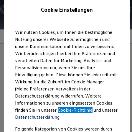
Modelle & Konfigurator
Cookie Einstellungen
Nutzfahrzeuge
Nutzfahrzeugkategorien entdecken
Modelle konfigurieren
Konfiguration laden
Zum
Zum
Modelle vergleichen
Wir nutzen Cookies, um Ihnen die bestmögliche
Hauptinhalt
Footer
Vorgängermodelle und Oldtimer
Standregenration
springen
springen
Nutzung unserer Webseite zu ermöglichen und
Vorgängermodelle
Oldtimer
unsere Kommunikation mit Ihnen zu verbessern.
Bulli Historie
Wir berücksichtigen hierbei Ihre Präferenzen und
Branchenlösungen & Gewerbekunden
verarbeiten Daten für Marketing, Analytics und
Umbaulösungen und Hersteller finden
Hilfreiche
Zusatzoption
Auf- und Umbauten entdecken & konfigurieren
Personalisierung nur, wenn Sie uns Ihre
Groß- und Sonderkunden
Einwilligung geben. Diese können Sie jederzeit mit
Großkunden
für Kurzfahrprofile
Wirkung für die Zukunft im Cookie Manager
Kommunen & Behörden
Journalisten
(Meine Präferenzen verwalten) in der
Sportvereine
Datenschutzerklärung widerrufen. Weitere
Branchenlösungen
Die insbesondere für unsere Kunden mit ausgeprägten
Informationen zu unseren eingesetzten Cookies
Bau & Handwerk
Kurzfahrprofilen sowie häufigen Fahrten mit niedrigen
Gewerbliche Personenbeförderung
finden Sie in unserer
Cookie-Richtlinie
und unserer
Drehzahlen entwickelte Standregeneration kann dabei
Service & mobile Werkstätten
Datenschutzerklärung
.
Kurier, Logistik & Handel
helfen, die Lebensdauer von Fahrzeugkomponenten durch
Kühlfahrzeuge
die optimierte Steuerbarkeit der
Folgende Kategorien von Cookies werden durch
Feuerwehr