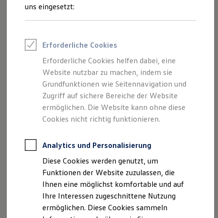
Dieselpartikelfilterregeneration zu erhöhen. Außerdem
Rettungsdienste
uns eingesetzt:
ONE Business ID Vorteile
können somit Werkstattaufenthalte einschließlich
Fahrzeugsuche & Marktplatz
Ausfallzeiten reduziert werden.
Fahrzeugsuche
Fahrzeuge online kaufen
Erforderliche Cookies
Der am Prozess einer effektiven Abgasreinigung beteiligte
Digitaler Marktplatz
Kauf & Finanzierung
Dieselpartikelfilter kann seine hohe Leistungsfähigkeit nur
Erforderliche Cookies helfen dabei, eine
Online-Fahrzeugbewertung
bei regelmäßiger Verbrennung gefilterter Partikel innerhalb
Website nutzbar zu machen, indem sie
Aktionen & Angebote
einer weitgehend automatisiert ablaufenden
E-Auto-Förderung
Grundfunktionen wie Seitennavigation und
Für Privatkunden
Regenerationsphase aufrechterhalten. Die mehrere Minuten
Zugriff auf sichere Bereiche der Website
Für Gewerbekunden
andauernde Regeneration kann jedoch bei ausgeprägten
ermöglichen. Die Website kann ohne diese
Profi Paket
Kurzfahrprofilen häufig nicht vollständig abgeschlossen
TopDeal
Cookies nicht richtig funktionieren.
Gebrauchtwagen
werden, so dass es mit der Zeit zu einem Zusetzen des
ProfiPartner für Gebrauchtwagen
Dieselpartikelfilters sowie Ölverdünnung durch
Zertifizierte Gebrauchtwagen
Analytics und Personalisierung
unvollständige Regenerationsphasen kommen kann – ein
Finanzierung
Diese Cookies werden genutzt, um
Für Privatkunden
erhöhter Wartungsaufwand ist die Folge.
Für Gewerbekunden
Funktionen der Website zuzulassen, die
Leasing
Ihnen eine möglichst komfortable und auf
Dieser Problematik kann die durchdachte Funktion der
Für Privatkunden
Ihre Interessen zugeschnittene Nutzung
Standregeneration vorbeugen, indem je nach Bedarf über
Für Gewerbekunden
Versicherungen & Garantien
ermöglichen. Diese Cookies sammeln
das Tastenfeld Regenerationsphasen manuell aufgeschoben
Garantien