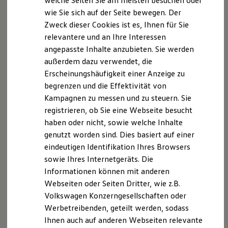
welche Seiten Sie am meisten besuchen oder
Digitales Bordbuch
wie Sie sich auf der Seite bewegen. Der
Die in dieser Darstellung gezeigten Fahrzeuge und
Fahrerassistenz- und Sicherheitssysteme
Zweck dieser Cookies ist es, Ihnen für Sie
Ausstattungen können in einzelnen Details vom aktuellen
Kontrollleuchten
Kurzfahrprofile und Ölverdünnung
deutschen Lieferprogramm abweichen. Abgebildet sind
relevantere und an Ihre Interessen
Batterieverordnung
teilweise Sonderausstattungen der Fahrzeuge gegen
angepasste Inhalte anzubieten. Sie werden
XTL-Dieselkraftstoff
Mehrpreis.
außerdem dazu verwendet, die
Ersatzteile und Betriebsflüssigkeiten
Bitte beachten Sie auch unseren Konfigurator für eine
Original Zubehör und Lifestyle Produkte
Erscheinungshäufigkeit einer Anzeige zu
Übersicht der aktuell verfügbaren Modelle und Ausstattungen.
myVolkswagen
begrenzen und die Effektivität von
myVolkswagen Business
Kampagnen zu messen und zu steuern. Sie
Elektrisch & Autonom
Die angegebenen Verbrauchs- und Emissionswerte beziehen
Elektro - & Hybridfahrzeuge
registrieren, ob Sie eine Webseite besucht
sich nicht auf ein einzelnes Fahrzeug und sind nicht Bestandteil
Unser Ansatz
des Angebots, sondern dienen allein Vergleichszwecken
haben oder nicht, sowie welche Inhalte
Klimafreundlicher Strom
zwischen den verschiedenen Fahrzeugtypen.
genutzt worden sind. Dies basiert auf einer
Reichweite & Ladelösungen
Zusatzausstattungen und Zubehör (Anbauteile, Reifenformat
Reichweitensimulator
eindeutigen Identifikation Ihres Browsers
usw.) können relevante Fahrzeugparameter, wie
z. B.
Gewicht,
Ladezeitensimulator
sowie Ihres Internetgeräts. Die
Ladelösungen für Privatkunden
Rollwiderstand und Aerodynamik verändern und neben
Informationen können mit anderen
Ladelösungen für Gewerbekunden
Witterungs- und Verkehrsbedingungen sowie dem
Wallbox und Ladekabel
Webseiten oder Seiten Dritter, wie z.B.
individuellen Fahrverhalten den Kraftstoffverbrauch, den
Bidirektionales Laden
Volkswagen Konzerngesellschaften oder
Stromverbrauch, die CO₂-Emissionen und die
Förderung & Kosten der Elektrofahrzeuge
Fahrleistungswerte eines Fahrzeugs beeinflussen.
Werbetreibenden, geteilt werden, sodass
Fördermöglichkeiten für Privatkunden
Fördermöglichkeiten für Gewerbekunden
Ihnen auch auf anderen Webseiten relevante
Kostensimulator
Weitere Informationen zum offiziellen Kraftstoffverbrauch und