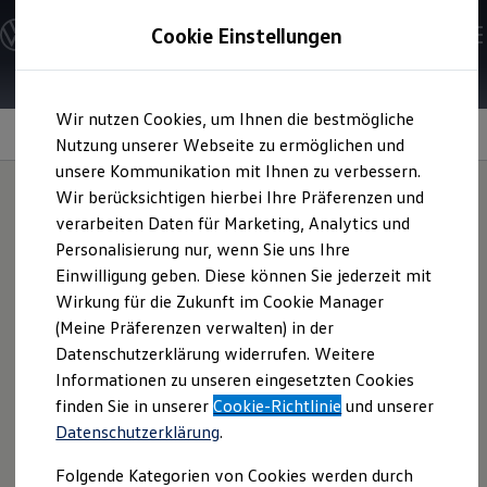
Modelle & Konfigurator
Cookie Einstellungen
Nutzfahrzeuge
Nutzfahrzeugkategorien entdecken
Modelle konfigurieren
Konfiguration laden
Zum
Zum
Modelle vergleichen
Wir nutzen Cookies, um Ihnen die bestmögliche
Hauptinhalt
Footer
Vorgängermodelle und Oldtimer
Laderaumvolumen und -fläche
springen
springen
Nutzung unserer Webseite zu ermöglichen und
Vorgängermodelle
Oldtimer
unsere Kommunikation mit Ihnen zu verbessern.
Bulli Historie
Wir berücksichtigen hierbei Ihre Präferenzen und
Branchenlösungen & Gewerbekunden
verarbeiten Daten für Marketing, Analytics und
Umbaulösungen und Hersteller finden
Kapazitäten
für große
Auf- und Umbauten entdecken & konfigurieren
Personalisierung nur, wenn Sie uns Ihre
Groß- und Sonderkunden
Einwilligung geben. Diese können Sie jederzeit mit
Großkunden
Aufträge
Wirkung für die Zukunft im Cookie Manager
Kommunen & Behörden
Journalisten
(Meine Präferenzen verwalten) in der
Sportvereine
Datenschutzerklärung widerrufen. Weitere
Branchenlösungen
Wer viel schaffen will, muss auch viel transportieren
Informationen zu unseren eingesetzten Cookies
Bau & Handwerk
können. Deshalb bietet Ihnen der
Crafter
Kastenwagen – je
Gewerbliche Personenbeförderung
finden Sie in unserer
Cookie-Richtlinie
und unserer
nach Radstand – Platz für vier bis sechs Europaletten. Das
Service & mobile Werkstätten
Datenschutzerklärung
.
Kurier, Logistik & Handel
1
3
entspricht einem Ladevolumen
zwischen ca. 9,9 m
und
Kühlfahrzeuge
3
bis zu 18,4 m
.
Folgende Kategorien von Cookies werden durch
Feuerwehr