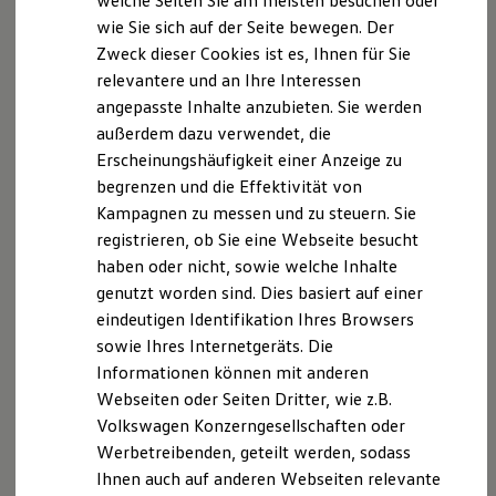
welche Seiten Sie am meisten besuchen oder
Digitales Bordbuch
Der
Crafter
Pritschenwagen mit langem Radstand und
wie Sie sich auf der Seite bewegen. Der
Fahrerassistenz- und Sicherheitssysteme
Einzelkabine hat eine Länge von 7.004 mm, eine Ladefläche
Zweck dieser Cookies ist es, Ihnen für Sie
Kontrollleuchten
2
von bis zu 8,8 m
und Platz für bis zu drei Personen.
Kurzfahrprofile und Ölverdünnung
relevantere und an Ihre Interessen
Batterieverordnung
angepasste Inhalte anzubieten. Sie werden
XTL-Dieselkraftstoff
Radstand lang, Doppelkabine
außerdem dazu verwendet, die
Ersatzteile und Betriebsflüssigkeiten
Original Zubehör und Lifestyle Produkte
Erscheinungshäufigkeit einer Anzeige zu
myVolkswagen
Der
Crafter
Pritschenwagen mit langem Radstand und
begrenzen und die Effektivität von
myVolkswagen Business
Doppelkabine überzeugt mit einer Länge von 7.004 mm,
Kampagnen zu messen und zu steuern. Sie
Elektrisch & Autonom
2
einer Ladefläche von bis zu 7,1 m
und Raum für bis zu
Elektro - & Hybridfahrzeuge
registrieren, ob Sie eine Webseite besucht
Unser Ansatz
sieben Personen.
haben oder nicht, sowie welche Inhalte
Klimafreundlicher Strom
genutzt worden sind. Dies basiert auf einer
Reichweite & Ladelösungen
Reichweitensimulator
2
Radstand lang plus
, Einzelkabine
eindeutigen Identifikation Ihres Browsers
Ladezeitensimulator
sowie Ihres Internetgeräts. Die
Ladelösungen für Privatkunden
Mit einer Länge von 7.404 mm hat der
Crafter
Informationen können mit anderen
Ladelösungen für Gewerbekunden
Wallbox und Ladekabel
2
Pritschenwagen mit Radstand lang plus
und Einzelkabine
Webseiten oder Seiten Dritter, wie z.B.
Bidirektionales Laden
eine Ladefläche von bis zu 9,6 m² und bietet bis zu drei
Volkswagen Konzerngesellschaften oder
Förderung & Kosten der Elektrofahrzeuge
Personen Platz.
Werbetreibenden, geteilt werden, sodass
Fördermöglichkeiten für Privatkunden
Fördermöglichkeiten für Gewerbekunden
Ihnen auch auf anderen Webseiten relevante
Kostensimulator