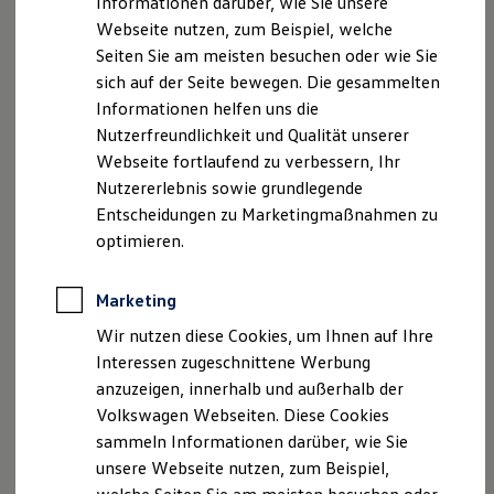
Informationen darüber, wie Sie unsere
Fahrzeuglängen sowie als Einzel- oder Doppelkabine. Sie
Kfz-Versicherung für Nutzfahrzeuge
Webseite nutzen, zum Beispiel, welche
Restschuldversicherung
entscheiden, welche Kapazitäten Ihr Unternehmen braucht.
Wartungsverträge
Seiten Sie am meisten besuchen oder wie Sie
Besitzer & Service
sich auf der Seite bewegen. Die gesammelten
Radstand mittellang, Einzelkabine
Reparatur & Service
Informationen helfen uns die
Sommer-Special
Reparatur, Pflege & Inspektion
Nutzerfreundlichkeit und Qualität unserer
Der
Crafter
Pritschenwagen mit mittellangem Radstand und
Servicetermin anfragen
Webseite fortlaufend zu verbessern, Ihr
Einzelkabine ist 6.204 mm lang. Dabei hat er eine
Service-Vorteile bei Volkswagen Nutzfahrzeuge
Nutzererlebnis sowie grundlegende
2
ServicePlus
Ladefläche von bis zu 7,1 m
und bietet bis zu drei Personen
Economy Service
Entscheidungen zu Marketingmaßnahmen zu
Platz.
Räder & Reifen Service
optimieren.
Ersatzfahrzeuge
Notdienst und Pannenhilfe
Radstand mittellang, Doppelkabine
Software, Konnektivität & Apps
Marketing
California App
Mit einer Länge von 6.204 mm hat der
Crafter
VW Connect für Ihren ID. Buzz
Wir nutzen diese Cookies, um Ihnen auf Ihre
VW Connect für Ihren Transporter/Caravelle
Pritschenwagen mit mittellangem Radstand und
Interessen zugeschnittene Werbung
VW Connect für Ihren Amarok
2
Doppelkabine eine Ladefläche von bis zu 5,5 m
. Außerdem
anzuzeigen, innerhalb und außerhalb der
VW Connect für andere Modelle
transportiert er bis zu sieben Personen.
Connect Pro
Volkswagen Webseiten. Diese Cookies
Fleet Interface Data
sammeln Informationen darüber, wie Sie
Multistop Pathfinder
Radstand lang, Einzelkabine
unsere Webseite nutzen, zum Beispiel,
Übersicht Software Updates
Hilfreiches für Besitzer