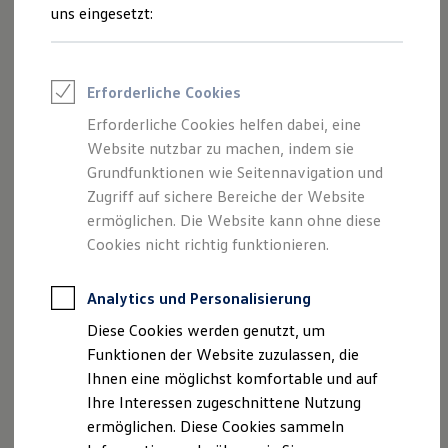
Rettungsdienste
uns eingesetzt:
ONE Business ID Vorteile
4 Europaletten beim Radstand mittellang:
Fahrzeugsuche & Marktplatz
Fahrzeugsuche
Fahrzeuge online kaufen
1
3
3
Ladevolumen
von ca. 9,9 m
bis zu 11,3 m
.
Erforderliche Cookies
Digitaler Marktplatz
Kauf & Finanzierung
Erforderliche Cookies helfen dabei, eine
6 Europaletten beim Radstand lang:
Online-Fahrzeugbewertung
Website nutzbar zu machen, indem sie
Aktionen & Angebote
E-Auto-Förderung
Grundfunktionen wie Seitennavigation und
1
3
3
Ladevolumen
von ca. 14,4 m
bis zu 16,1 m
.
Für Privatkunden
Zugriff auf sichere Bereiche der Website
Für Gewerbekunden
ermöglichen. Die Website kann ohne diese
Profi Paket
6 Europaletten beim Radstand lang plus:
TopDeal
Cookies nicht richtig funktionieren.
Gebrauchtwagen
ProfiPartner für Gebrauchtwagen
1
3
3
Ladevolumen
von ca. 16,4 m
bis zu 18,4 m
.
Zertifizierte Gebrauchtwagen
Analytics und Personalisierung
Finanzierung
Diese Cookies werden genutzt, um
Für Privatkunden
Für nahezu jeden Auftrag die richtige Größe
Für Gewerbekunden
Funktionen der Website zuzulassen, die
Leasing
Ihnen eine möglichst komfortable und auf
Wieviel genau Sie transportieren wollen, das weiß niemand
Für Privatkunden
Ihre Interessen zugeschnittene Nutzung
Für Gewerbekunden
besser als Sie selbst. Darum gibt es den
Crafter
Versicherungen & Garantien
ermöglichen. Diese Cookies sammeln
Pritschenwagen mit bis zu drei unterschiedlichen
Garantien