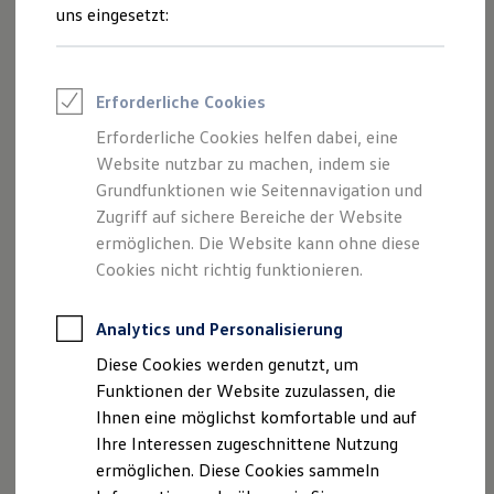
Rettungsdienste
1
Müdigkeitsassistent
uns eingesetzt:
ONE Business ID Vorteile
Fahrzeugsuche & Marktplatz
Das um die Aufmerksamkeitserkennung erweiterte System
Fahrzeugsuche
empfiehlt über optische und akustische Signale eine Pause,
Fahrzeuge online kaufen
Erforderliche Cookies
Digitaler Marktplatz
sobald sie ein Fahrverhalten erkennt, das auf Müdigkeit
Kauf & Finanzierung
Erforderliche Cookies helfen dabei, eine
1
schließen lässt.
Online-Fahrzeugbewertung
Website nutzbar zu machen, indem sie
Aktionen & Angebote
E-Auto-Förderung
Grundfunktionen wie Seitennavigation und
Serienmäßiger Spurhalteassistent „Lane
Für Privatkunden
Zugriff auf sichere Bereiche der Website
Für Gewerbekunden
1
2
Assist“
ermöglichen. Die Website kann ohne diese
Profi Paket
TopDeal
Cookies nicht richtig funktionieren.
Lenkt bei unbeabsichtigtem Verlassen der Spur gegen und
Gebrauchtwagen
ProfiPartner für Gebrauchtwagen
warnt den Fahrer gleichzeitig durch einen warnenden Ton
Zertifizierte Gebrauchtwagen
Analytics und Personalisierung
1
2
sowie einen Hinweis in der Multifunktionsanzeige.
Finanzierung
Diese Cookies werden genutzt, um
Für Privatkunden
Für Gewerbekunden
Funktionen der Website zuzulassen, die
Serienmäßiger Notbremsassistent „Front
Leasing
Ihnen eine möglichst komfortable und auf
Für Privatkunden
1
Assist“
Ihre Interessen zugeschnittene Nutzung
Für Gewerbekunden
Versicherungen & Garantien
ermöglichen. Diese Cookies sammeln
Unterstützung für unerwartete Situationen: Der
Garantien