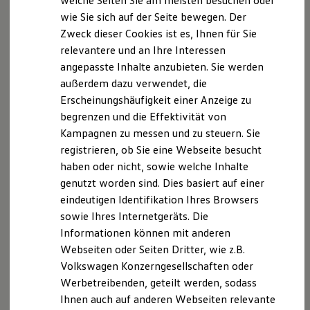
welche Seiten Sie am meisten besuchen oder
Digitales Bordbuch
kann das System den Fahrenden optisch und akustisch
wie Sie sich auf der Seite bewegen. Der
Fahrerassistenz- und Sicherheitssysteme
1
warnen
.
Zweck dieser Cookies ist es, Ihnen für Sie
Kontrollleuchten
Kurzfahrprofile und Ölverdünnung
relevantere und an Ihre Interessen
Batterieverordnung
Serienmäßiger ParkPilot
angepasste Inhalte anzubieten. Sie werden
XTL-Dieselkraftstoff
außerdem dazu verwendet, die
Ersatzteile und Betriebsflüssigkeiten
Original Zubehör und Lifestyle Produkte
Warnt beim Einparken akustisch vor erkannten
Erscheinungshäufigkeit einer Anzeige zu
myVolkswagen
Hindernissen vorn und hinten und zeigt den Abstand zu den
begrenzen und die Effektivität von
myVolkswagen Business
Hindernissen auch optisch auf dem Display an.
Kampagnen zu messen und zu steuern. Sie
Elektrisch & Autonom
Elektro - & Hybridfahrzeuge
registrieren, ob Sie eine Webseite besucht
Unser Ansatz
Serienmäßige elektronische Parkbremse inklusive
haben oder nicht, sowie welche Inhalte
Klimafreundlicher Strom
genutzt worden sind. Dies basiert auf einer
Reichweite & Ladelösungen
1
Autohold-Funktion
Reichweitensimulator
eindeutigen Identifikation Ihres Browsers
Ladezeitensimulator
Kann den
Crafter
bequem an Ort und Stelle halten: Das
sowie Ihres Internetgeräts. Die
Ladelösungen für Privatkunden
serienmäßige System lässt sich bei Fahrzeugstillstand über
Informationen können mit anderen
Ladelösungen für Gewerbekunden
Wallbox und Ladekabel
Webseiten oder Seiten Dritter, wie z.B.
1
einen Schalter im Cockpit aktivieren und lösen.
Die
Bidirektionales Laden
Volkswagen Konzerngesellschaften oder
Autohold-Funktion ist eine Erweiterung der elektronischen
Förderung & Kosten der Elektrofahrzeuge
Werbetreibenden, geteilt werden, sodass
Fördermöglichkeiten für Privatkunden
Parkbremse, die ein ungewolltes Wegrollen automatisch
Fördermöglichkeiten für Gewerbekunden
Ihnen auch auf anderen Webseiten relevante
verhindern kann, zum Beispiel im Stillstand oder beim
Kostensimulator