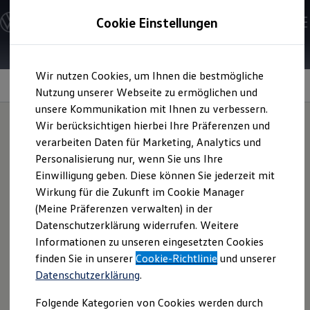
Modelle & Konfigurator
Cookie Einstellungen
Nutzfahrzeuge
Nutzfahrzeugkategorien entdecken
Modelle konfigurieren
Konfiguration laden
Zum
Zum
Modelle vergleichen
Wir nutzen Cookies, um Ihnen die bestmögliche
Hauptinhalt
Footer
Vorgängermodelle und Oldtimer
Fahrerassistenzsysteme
springen
springen
Nutzung unserer Webseite zu ermöglichen und
Vorgängermodelle
Oldtimer
unsere Kommunikation mit Ihnen zu verbessern.
Bulli Historie
Wir berücksichtigen hierbei Ihre Präferenzen und
Branchenlösungen & Gewerbekunden
verarbeiten Daten für Marketing, Analytics und
Umbaulösungen und Hersteller finden
Entspannter
unterwegs
Auf- und Umbauten entdecken & konfigurieren
Personalisierung nur, wenn Sie uns Ihre
Groß- und Sonderkunden
Einwilligung geben. Diese können Sie jederzeit mit
Großkunden
Wirkung für die Zukunft im Cookie Manager
Kommunen & Behörden
Auf unübersichtlichen Baustellen und schmalen Forstwegen,
Journalisten
(Meine Präferenzen verwalten) in der
in engen Wohnstraßen oder bei Windböen auf der
Sportvereine
Datenschutzerklärung widerrufen. Weitere
Branchenlösungen
Autobahn: Im
Crafter
unterstützen Sie zahlreiche innovative
Informationen zu unseren eingesetzten Cookies
Bau & Handwerk
Fahrerassistenzsysteme, wenn es einmal kniffelig wird. So
Gewerbliche Personenbeförderung
finden Sie in unserer
Cookie-Richtlinie
und unserer
kommen Sie gut und vor allem entspannter ans Ziel.
Service & mobile Werkstätten
Datenschutzerklärung
.
Kurier, Logistik & Handel
Kühlfahrzeuge
Serienmäßiger Aufmerksamkeits &
Folgende Kategorien von Cookies werden durch
Feuerwehr