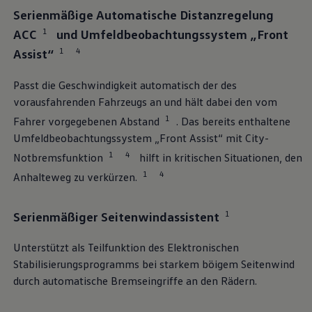
Bulli Magazin
Serienmäßige Automatische Distanzregelung
Fahrzeugabholung ab Werk
1
ACC
und Umfeldbeobachtungssystem „Front
1
4
Assist“
Passt die Geschwindigkeit automatisch der des
vorausfahrenden Fahrzeugs an und hält dabei den vom
1
Fahrer vorgegebenen Abstand
. Das bereits enthaltene
Umfeldbeobachtungssystem „Front Assist“ mit City-
1
4
Notbremsfunktion
hilft in kritischen Situationen, den
1
4
Anhalteweg zu verkürzen.
1
Serienmäßiger Seitenwindassistent
Unterstützt als Teilfunktion des Elektronischen
Stabilisierungsprogramms bei starkem böigem Seitenwind
durch automatische Bremseingriffe an den Rädern.