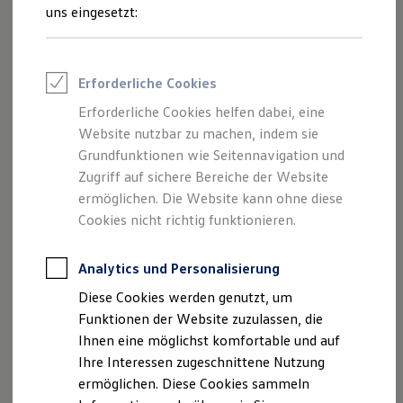
Rettungsdienste
uns eingesetzt:
Serienmäßige Multikollisionsbremse
ONE Business ID Vorteile
Fahrzeugsuche & Marktplatz
Fahrzeugsuche
Leitet nach einer Kollision den Bremsvorgang ein. So
Fahrzeuge online kaufen
Erforderliche Cookies
werden im Idealfall Folgekollisionen vermieden. Nach einer
Digitaler Marktplatz
Kauf & Finanzierung
kurzen Verzögerung wird das Fahrzeug schubweise auf 10
Erforderliche Cookies helfen dabei, eine
Online-Fahrzeugbewertung
km/h abgebremst, wobei der Fahrer jederzeit wieder die
Website nutzbar zu machen, indem sie
Aktionen & Angebote
1
E-Auto-Förderung
Grundfunktionen wie Seitennavigation und
Kontrolle übernehmen kann.
Für Privatkunden
Zugriff auf sichere Bereiche der Website
Für Gewerbekunden
ermöglichen. Die Website kann ohne diese
Profi Paket
1
Serienmäßiges Antiblockiersystem (ABS)
TopDeal
Cookies nicht richtig funktionieren.
Gebrauchtwagen
Verhindert, dass die Räder blockieren. So wird die
ProfiPartner für Gebrauchtwagen
Zertifizierte Gebrauchtwagen
Analytics und Personalisierung
1
Lenkfähigkeit
erhalten.
Finanzierung
Diese Cookies werden genutzt, um
Für Privatkunden
Serienmäßige Antriebsschlupfregelung (ASR)
Für Gewerbekunden
Funktionen der Website zuzulassen, die
Leasing
Ihnen eine möglichst komfortable und auf
Für Privatkunden
Verhindert das Durchdrehen der Räder.
Ihre Interessen zugeschnittene Nutzung
Für Gewerbekunden
Versicherungen & Garantien
ermöglichen. Diese Cookies sammeln
Garantien