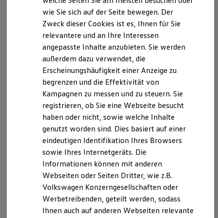
welche Seiten Sie am meisten besuchen oder
Digitales Bordbuch
Impressum
Nutzungsbedingungen
wie Sie sich auf der Seite bewegen. Der
Fahrerassistenz- und Sicherheitssysteme
Datenschutzerklärungen
Cookie-Richtlinie
Zweck dieser Cookies ist es, Ihnen für Sie
Kontrollleuchten
Kurzfahrprofile und Ölverdünnung
Lizenzhinweise Dritter
relevantere und an Ihre Interessen
Batterieverordnung
Angaben zum Digital Service Act (DSA)
EU Data Act
angepasste Inhalte anzubieten. Sie werden
XTL-Dieselkraftstoff
Produktsicherheitsinformationen
Rückrufe
Vorschriften
außerdem dazu verwendet, die
Ersatzteile und Betriebsflüssigkeiten
Original Zubehör und Lifestyle Produkte
Kontakt
Händlersuche
Newsletter
Erscheinungshäufigkeit einer Anzeige zu
myVolkswagen
VERTRAG WIDERRUFEN
begrenzen und die Effektivität von
myVolkswagen Business
Kampagnen zu messen und zu steuern. Sie
Elektrisch & Autonom
Elektro - & Hybridfahrzeuge
registrieren, ob Sie eine Webseite besucht
Unser Ansatz
Disclaimer von Volkswagen AG
haben oder nicht, sowie welche Inhalte
Klimafreundlicher Strom
genutzt worden sind. Dies basiert auf einer
Reichweite & Ladelösungen
1.
Im Rahmen der Grenzen des Systems.
Reichweitensimulator
eindeutigen Identifikation Ihres Browsers
Ladezeitensimulator
Die in dieser Darstellung gezeigten Fahrzeuge und
sowie Ihres Internetgeräts. Die
Ladelösungen für Privatkunden
Ausstattungen können in einzelnen Details vom aktuellen
Informationen können mit anderen
Ladelösungen für Gewerbekunden
deutschen Lieferprogramm abweichen. Abgebildet sind
Wallbox und Ladekabel
Webseiten oder Seiten Dritter, wie z.B.
teilweise Sonderausstattungen der Fahrzeuge gegen
Bidirektionales Laden
Volkswagen Konzerngesellschaften oder
Mehrpreis.
Förderung & Kosten der Elektrofahrzeuge
Werbetreibenden, geteilt werden, sodass
Fördermöglichkeiten für Privatkunden
Bitte beachten Sie auch unseren Konfigurator für eine
Fördermöglichkeiten für Gewerbekunden
Übersicht der aktuell verfügbaren Modelle und Ausstattungen.
Ihnen auch auf anderen Webseiten relevante
Kostensimulator