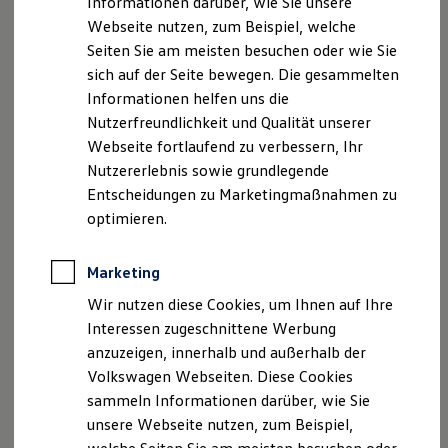
Serienmäßige Elektronische Differenzialsperre
Informationen darüber, wie Sie unsere
Kfz-Versicherung für Nutzfahrzeuge
(EDS)
Webseite nutzen, zum Beispiel, welche
Restschuldversicherung
Wartungsverträge
Seiten Sie am meisten besuchen oder wie Sie
Besitzer & Service
Verteilt die Antriebskraft auf die Räder ohne Schlupf.
sich auf der Seite bewegen. Die gesammelten
Reparatur & Service
Informationen helfen uns die
Sommer-Special
Serienmäßige Gurtanschnallwarnung
Reparatur, Pflege & Inspektion
Nutzerfreundlichkeit und Qualität unserer
Servicetermin anfragen
Webseite fortlaufend zu verbessern, Ihr
Service-Vorteile bei Volkswagen Nutzfahrzeuge
Signalisiert dem Fahrer, dass der Gurt nicht angelegt ist,
Nutzererlebnis sowie grundlegende
ServicePlus
indem sie nach Motorstart optisch und nach Fahrtbeginn
Economy Service
Entscheidungen zu Marketingmaßnahmen zu
Räder & Reifen Service
akustisch auffordert, sich anzuschnallen.
optimieren.
Ersatzfahrzeuge
Notdienst und Pannenhilfe
Serienmäßiges Elektronisches
Software, Konnektivität & Apps
Marketing
California App
1
Stabilisierungsprogramm (ESP)
VW Connect für Ihren ID. Buzz
Wir nutzen diese Cookies, um Ihnen auf Ihre
VW Connect für Ihren Transporter/Caravelle
Interessen zugeschnittene Werbung
VW Connect für Ihren Amarok
Verhindert ein Unter- oder Übersteuern, indem es gezielt
anzuzeigen, innerhalb und außerhalb der
VW Connect für andere Modelle
1
einzelne Räder abbremst.
Connect Pro
Volkswagen Webseiten. Diese Cookies
Fleet Interface Data
sammeln Informationen darüber, wie Sie
Multistop Pathfinder
unsere Webseite nutzen, zum Beispiel,
Übersicht Software Updates
Hilfreiches für Besitzer