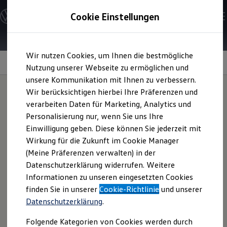
Modelle & Konfigurator
Cookie Einstellungen
Nutzfahrzeuge
Nutzfahrzeugkategorien entdecken
Modelle konfigurieren
Konfiguration laden
Zum
Zum
Modelle vergleichen
Wir nutzen Cookies, um Ihnen die bestmögliche
Hauptinhalt
Footer
Vorgängermodelle und Oldtimer
Sicherheitssysteme
springen
springen
Nutzung unserer Webseite zu ermöglichen und
Vorgängermodelle
Oldtimer
unsere Kommunikation mit Ihnen zu verbessern.
Bulli Historie
Wir berücksichtigen hierbei Ihre Präferenzen und
Branchenlösungen & Gewerbekunden
verarbeiten Daten für Marketing, Analytics und
Umbaulösungen und Hersteller finden
In Serie
auf Nummer
Auf- und Umbauten entdecken & konfigurieren
Personalisierung nur, wenn Sie uns Ihre
Groß- und Sonderkunden
Einwilligung geben. Diese können Sie jederzeit mit
Großkunden
sicher gehen
Wirkung für die Zukunft im Cookie Manager
Kommunen & Behörden
Journalisten
(Meine Präferenzen verwalten) in der
Sportvereine
Datenschutzerklärung widerrufen. Weitere
Serienmäßiger Fahrer- und Beifahrerairbag
Branchenlösungen
Informationen zu unseren eingesetzten Cookies
Bau & Handwerk
Gewerbliche Personenbeförderung
finden Sie in unserer
Cookie-Richtlinie
und unserer
Bietet serienmäßig bestmöglichen Schutz bei einem
Service & mobile Werkstätten
Datenschutzerklärung
.
Frontalaufprall. Auf Wunsch ist ein Seiten-Kopf-Airbag
Kurier, Logistik & Handel
Kühlfahrzeuge
erhältlich.
Folgende Kategorien von Cookies werden durch
Feuerwehr