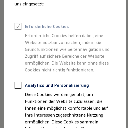
verschiedene Parkhilfen und assistierende Systeme – vom
Feuerwehr
uns eingesetzt:
Rettungsdienste
serienmäßigen „Lane Assist“ bis zum „Trailer Assist“.
ONE Business ID Vorteile
Fahrzeugsuche & Marktplatz
1
Adaptive Fahrwerksregelung DCC
Fahrzeugsuche
Erforderliche Cookies
Fahrzeuge online kaufen
Digitaler Marktplatz
Durch elektronisch geregelte Dämpfer passt sich das
Erforderliche Cookies helfen dabei, eine
Kauf & Finanzierung
optionale System permanent der jeweiligen Fahrsituation
Website nutzbar zu machen, indem sie
Online-Fahrzeugbewertung
1
Aktionen & Angebote
Grundfunktionen wie Seitennavigation und
an.
Im zentralen 25,4-cm-Display kann der Fahrer über
E-Auto-Förderung
Zugriff auf sichere Bereiche der Website
einen digitalen Schieberegler seinen persönlichen
Für Privatkunden
ermöglichen. Die Website kann ohne diese
Fahrmodus – von komfortabel bis sportlich – individuell
Für Gewerbekunden
Profi Paket
Cookies nicht richtig funktionieren.
einstellen und abspeichern.
TopDeal
Gebrauchtwagen
1
Anhängerrangierassistent „Trailer Assist“
ProfiPartner für Gebrauchtwagen
Analytics und Personalisierung
Zertifizierte Gebrauchtwagen
Diese Cookies werden genutzt, um
Finanzierung
Kann auf Wunsch die Steuerung eines Anhängergespanns
Für Privatkunden
Funktionen der Website zuzulassen, die
beim Rangieren in Querparklücken sowie beim präzisen,
Für Gewerbekunden
Ihnen eine möglichst komfortable und auf
1
Leasing
geradlinigen Rückwärtsfahren vereinfachen
. Zunächst
Ihre Interessen zugeschnittene Nutzung
Für Privatkunden
wird ein Sollknickwinkel am Spiegeleinstellknopf
Für Gewerbekunden
ermöglichen. Diese Cookies sammeln
vorgegeben. Danach muss der Fahrer nur noch Gas geben
Versicherungen & Garantien