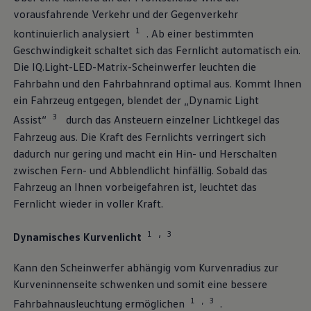
75 Jahre Bulli Jubiläum
vorausfahrende Verkehr und der Gegenverkehr
Bulli Magazin
1
kontinuierlich analysiert
. Ab einer bestimmten
Fahrzeugabholung ab Werk
Geschwindigkeit schaltet sich das Fernlicht automatisch ein.
Die IQ.Light-LED-Matrix-Scheinwerfer leuchten die
Fahrbahn und den Fahrbahnrand optimal aus. Kommt Ihnen
ein Fahrzeug entgegen, blendet der „Dynamic Light
3
Assist“
durch das Ansteuern einzelner Lichtkegel das
Fahrzeug aus. Die Kraft des Fernlichts verringert sich
dadurch nur gering und macht ein Hin- und Herschalten
zwischen Fern- und Abblendlicht hinfällig. Sobald das
Fahrzeug an Ihnen vorbeigefahren ist, leuchtet das
Fernlicht wieder in voller Kraft.
1
3
,
Dynamisches Kurvenlicht
Kann den Scheinwerfer abhängig vom Kurvenradius zur
Kurveninnenseite schwenken und somit eine bessere
1
3
,
Fahrbahnausleuchtung ermöglichen
.