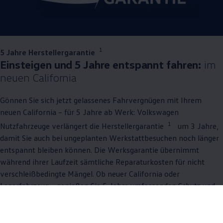
1
5 Jahre Herstellergarantie
Einsteigen und 5 Jahre entspannt fahren:
im
neuen
California
Gönnen Sie sich jetzt gelassenes Fahrvergnügen mit Ihrem
neuen
California
– für 5 Jahre ab Werk:
Volkswagen
1
Nutzfahrzeuge
verlängert die Herstellergarantie
um 3 Jahre,
damit Sie auch bei ungeplanten Werkstattbesuchen noch länger
entspannt bleiben können. Die Werksgarantie übernimmt
während ihrer Laufzeit sämtliche Reparaturkosten für nicht
verschleißbedingte Mängel. Ob neuer
California
oder
Lagerfahrzeug – genießen Sie 5 Jahre umfassenden Schutz und
konzentrieren Sie sich auf das Wichtigste: mit gutem Gefühl
fahren. Garantiert.