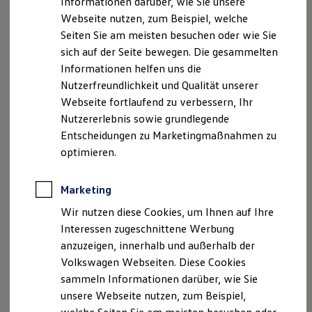
Informationen darüber, wie Sie unsere
Garantien
und bremsen.
Webseite nutzen, zum Beispiel, welche
Kfz-Versicherung für Nutzfahrzeuge
Restschuldversicherung
Seiten Sie am meisten besuchen oder wie Sie
1
Ausweichunterstützung mit Abbiegeassistent
Wartungsverträge
sich auf der Seite bewegen. Die gesammelten
Besitzer & Service
Informationen helfen uns die
Reparatur & Service
Kann dank Kamera- und Sensordaten kritische Situationen
Sommer-Special
Nutzerfreundlichkeit und Qualität unserer
erfassen und hilft, das Fahrzeug um ein Hindernis herum zu
Reparatur, Pflege & Inspektion
Webseite fortlaufend zu verbessern, Ihr
Servicetermin anfragen
1
lenken
. Das Ausweichmanöver wird mit einem geringen
Nutzererlebnis sowie grundlegende
Service-Vorteile bei Volkswagen Nutzfahrzeuge
Lenkmoment unterstützt und der Lenkeinschlag
ServicePlus
Entscheidungen zu Marketingmaßnahmen zu
gegebenenfalls optimiert. Zusätzlich werden einzelne Räder
Economy Service
optimieren.
Räder & Reifen Service
gezielt abgebremst, um das Fahrzeug auf Kurs zu halten.
Ersatzfahrzeuge
Notdienst und Pannenhilfe
Marketing
Der Abbiegeassistent kann beim Abbiegen vor
Software, Konnektivität & Apps
entgegenkommenden Fahrzeugen warnen, wenn der
California App
Wir nutzen diese Cookies, um Ihnen auf Ihre
VW Connect für Ihren ID. Buzz
Blinker betätigt ist. Reagiert der Fahrer nicht, wird eine
Interessen zugeschnittene Werbung
VW Connect für Ihren Transporter/Caravelle
automatische Notbremsung eingeleitet.
anzuzeigen, innerhalb und außerhalb der
VW Connect für Ihren Amarok
VW Connect für andere Modelle
Volkswagen Webseiten. Diese Cookies
Connect Pro
Automatische Distanzregelung ACC „Stop and Go“ inkl.
sammeln Informationen darüber, wie Sie
Fleet Interface Data
1
2
,
Car2X
unsere Webseite nutzen, zum Beispiel,
Multistop Pathfinder
Übersicht Software Updates