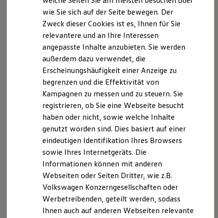
welche Seiten Sie am meisten besuchen oder
Hilfreiches für Besitzer
Die automatische Distanzregelung in Verbindung mit
wie Sie sich auf der Seite bewegen. Der
Digitales Bordbuch
1
2
,
Car2X
kann den Fahrer dabei unterstützen, den
Zweck dieser Cookies ist es, Ihnen für Sie
Fahrerassistenz- und Sicherheitssysteme
richtigen Abstand und die eingestellte Geschwindigkeit in
Kontrollleuchten
relevantere und an Ihre Interessen
Kurzfahrprofile und Ölverdünnung
1
Abhängigkeit zum vorausfahrenden Fahrzeug zu wahren
.
angepasste Inhalte anzubieten. Sie werden
Batterieverordnung
Nach kurzer Stillstandzeit im Stau oder Stadtverkehr fährt
außerdem dazu verwendet, die
XTL-Dieselkraftstoff
Ersatzteile und Betriebsflüssigkeiten
das Fahrzeug automatisch wieder an. In bestimmten
Erscheinungshäufigkeit einer Anzeige zu
Original Zubehör und Lifestyle Produkte
Märkten und vorbehaltlich entsprechender Infrastruktur ist
begrenzen und die Effektivität von
myVolkswagen
Car2X erhältlich. Über diese Kurzstrecken-Funktechnologie
Kampagnen zu messen und zu steuern. Sie
myVolkswagen Business
Elektrisch & Autonom
(WLANp) kann eine lokale Kommunikation mit anderen
registrieren, ob Sie eine Webseite besucht
Elektro - & Hybridfahrzeuge
Fahrzeugen und der Verkehrsinfrastruktur stattfinden,
haben oder nicht, sowie welche Inhalte
Unser Ansatz
sofern diese ebenfalls mit Car2X ausgestattet sind. So
genutzt worden sind. Dies basiert auf einer
Klimafreundlicher Strom
Reichweite & Ladelösungen
können Sie beispielsweise via Car2X frühzeitig von
eindeutigen Identifikation Ihres Browsers
Reichweitensimulator
vorausfahrenden Fahrzeugen über Stauenden oder
sowie Ihres Internetgeräts. Die
Ladezeitensimulator
kurzfristige Baustellen gewarnt werden.
Informationen können mit anderen
Ladelösungen für Privatkunden
Ladelösungen für Gewerbekunden
Webseiten oder Seiten Dritter, wie z.B.
Wallbox und Ladekabel
Sind alle technischen Voraussetzungen erfüllt, kann gewarnt
Volkswagen Konzerngesellschaften oder
Bidirektionales Laden
werden vor:
Werbetreibenden, geteilt werden, sodass
Förderung & Kosten der Elektrofahrzeuge
Fördermöglichkeiten für Privatkunden
Ihnen auch auf anderen Webseiten relevante
Fördermöglichkeiten für Gewerbekunden
Unfallstellen