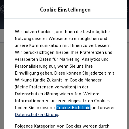
Modelle & Konfigurator
Cookie Einstellungen
Nutzfahrzeuge
Nutzfahrzeugkategorien entdecken
Modelle konfigurieren
Konfiguration laden
Zum
Zum
Modelle vergleichen
Wir nutzen Cookies, um Ihnen die bestmögliche
Hauptinhalt
Footer
Vorgängermodelle und Oldtimer
Fahrtunterstützende Assistenten
springen
springen
Nutzung unserer Webseite zu ermöglichen und
Vorgängermodelle
Oldtimer
unsere Kommunikation mit Ihnen zu verbessern.
Bulli Historie
Wir berücksichtigen hierbei Ihre Präferenzen und
Branchenlösungen & Gewerbekunden
verarbeiten Daten für Marketing, Analytics und
Umbaulösungen und Hersteller finden
Komfortabel
Auf- und Umbauten entdecken & konfigurieren
Personalisierung nur, wenn Sie uns Ihre
Groß- und Sonderkunden
Einwilligung geben. Diese können Sie jederzeit mit
Großkunden
unterwegs,
entspannter
Wirkung für die Zukunft im Cookie Manager
Kommunen & Behörden
Journalisten
(Meine Präferenzen verwalten) in der
angekommen
Sportvereine
Datenschutzerklärung widerrufen. Weitere
Branchenlösungen
Informationen zu unseren eingesetzten Cookies
Bau & Handwerk
Gewerbliche Personenbeförderung
finden Sie in unserer
Cookie-Richtlinie
und unserer
Der
California
ist noch komfortabler als seine Vorgänger.
Service & mobile Werkstätten
Datenschutzerklärung
.
Kurier, Logistik & Handel
Insgesamt finden mehr als 25 verschiedene
Menschen mit Behinderung
Fahrerassistenzsysteme in ihm Platz. Dazu zählen
Folgende Kategorien von Cookies werden durch
Kühlfahrzeuge