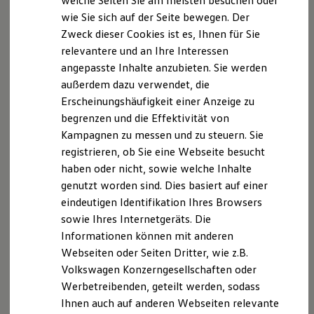
welche Seiten Sie am meisten besuchen oder
Digitales Bordbuch
Angaben zum Digital Service Act (DSA)
EU Data Act
wie Sie sich auf der Seite bewegen. Der
Fahrerassistenz- und Sicherheitssysteme
Produktsicherheitsinformationen
Rückrufe
Vorschriften
Zweck dieser Cookies ist es, Ihnen für Sie
Kontrollleuchten
Kontakt
Händlersuche
Newsletter
Kurzfahrprofile und Ölverdünnung
relevantere und an Ihre Interessen
Batterieverordnung
VERTRAG WIDERRUFEN
angepasste Inhalte anzubieten. Sie werden
XTL-Dieselkraftstoff
außerdem dazu verwendet, die
Ersatzteile und Betriebsflüssigkeiten
Original Zubehör und Lifestyle Produkte
Erscheinungshäufigkeit einer Anzeige zu
myVolkswagen
Disclaimer von Volkswagen AG
begrenzen und die Effektivität von
myVolkswagen Business
Kampagnen zu messen und zu steuern. Sie
Elektrisch & Autonom
1.
Der Online-Sprachassistent steht zurzeit für folgende Sprachen
Elektro - & Hybridfahrzeuge
registrieren, ob Sie eine Webseite besucht
zur Verfügung: Deutsch, Dänisch, Englisch (GB und US),
Unser Ansatz
haben oder nicht, sowie welche Inhalte
Französisch, Italienisch, Niederländisch, Norwegisch, Polnisch,
Klimafreundlicher Strom
Portugiesisch, Schwedisch, Spanisch, Tschechisch, Finnisch,
genutzt worden sind. Dies basiert auf einer
Reichweite & Ladelösungen
Griechisch, Türkisch, Ungarisch, und Russisch (modell- und
Reichweitensimulator
eindeutigen Identifikation Ihres Browsers
Ladezeitensimulator
ausstattungsabhängig verfügbar). Abhängig der gewählten
sowie Ihres Internetgeräts. Die
Ladelösungen für Privatkunden
Online-Sprache gibt es zusätzlich eine Anbindung an die
Informationen können mit anderen
Ladelösungen für Gewerbekunden
Wissensdatenbank Wikipedia und an die künstliche Intelligenz
Wallbox und Ladekabel
Webseiten oder Seiten Dritter, wie z.B.
von “ChatGPT“. Hinweis: Die Antworten von ChatGPT können
Bidirektionales Laden
Volkswagen Konzerngesellschaften oder
variieren, unvollständige, unrichtige oder irrelevante
Förderung & Kosten der Elektrofahrzeuge
Werbetreibenden, geteilt werden, sodass
Informationen enthalten und Rechte Dritter verletzen.
Fördermöglichkeiten für Privatkunden
Fördermöglichkeiten für Gewerbekunden
Verlassen Sie sich daher nicht auf die Antworten, ohne diese
Ihnen auch auf anderen Webseiten relevante
Kostensimulator