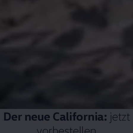
Der neue
California
:
jetzt
vorbestellen