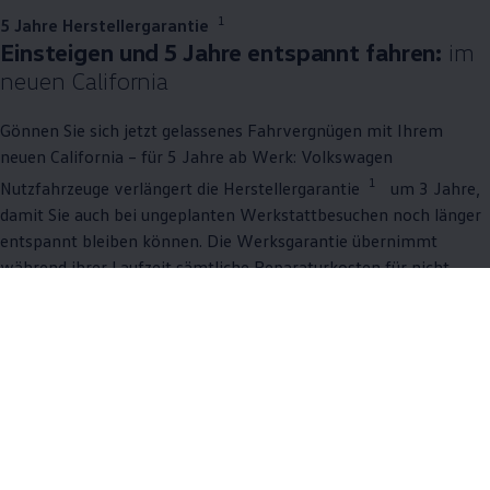
1
5 Jahre Herstellergarantie
Einsteigen und 5 Jahre entspannt fahren:
im
neuen
California
Gönnen Sie sich jetzt gelassenes Fahrvergnügen mit Ihrem
neuen
California
– für 5 Jahre ab Werk:
Volkswagen
1
Nutzfahrzeuge
verlängert die Herstellergarantie
um 3 Jahre,
damit Sie auch bei ungeplanten Werkstattbesuchen noch länger
entspannt bleiben können. Die Werksgarantie übernimmt
während ihrer Laufzeit sämtliche Reparaturkosten für nicht
verschleißbedingte Mängel. Ob neuer
California
oder
Lagerfahrzeug – genießen Sie 5 Jahre umfassenden Schutz und
konzentrieren Sie sich auf das Wichtigste: mit gutem Gefühl
fahren. Garantiert.
Mehr zu Garantien