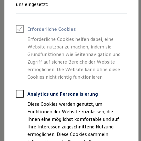
Adressbuch, oder rufen Sie spontan Ihre Liebsten an. Sagen
Rettungsdienste
uns eingesetzt:
ONE Business ID Vorteile
Sie einfach „Hallo IDA“ und äußern Sie, was Sie brauchen.
Fahrzeugsuche & Marktplatz
Ihr
California
kümmert sich um den Rest, während Sie
Fahrzeugsuche
weiter konzentriert die Straße im Blick behalten.
Fahrzeuge online kaufen
Erforderliche Cookies
Digitaler Marktplatz
Kauf & Finanzierung
Erforderliche Cookies helfen dabei, eine
Online-Fahrzeugbewertung
Website nutzbar zu machen, indem sie
Aktionen & Angebote
E-Auto-Förderung
Grundfunktionen wie Seitennavigation und
Für Privatkunden
Zugriff auf sichere Bereiche der Website
Für Gewerbekunden
ermöglichen. Die Website kann ohne diese
Profi Paket
TopDeal
Cookies nicht richtig funktionieren.
Gebrauchtwagen
ProfiPartner für Gebrauchtwagen
Zertifizierte Gebrauchtwagen
Analytics und Personalisierung
Finanzierung
Diese Cookies werden genutzt, um
Für Privatkunden
Für Gewerbekunden
Funktionen der Website zuzulassen, die
Leasing
Ihnen eine möglichst komfortable und auf
IDA versteht auch spontane Formulierungen wie „Mir ist
Für Privatkunden
Ihre Interessen zugeschnittene Nutzung
kalt“, „Finde einen Campingplatz in der Nähe“ oder „Wo
Für Gewerbekunden
Versicherungen & Garantien
ermöglichen. Diese Cookies sammeln
kann ich hier Fahrräder leihen?“. Der Assistent reagiert mit
Garantien