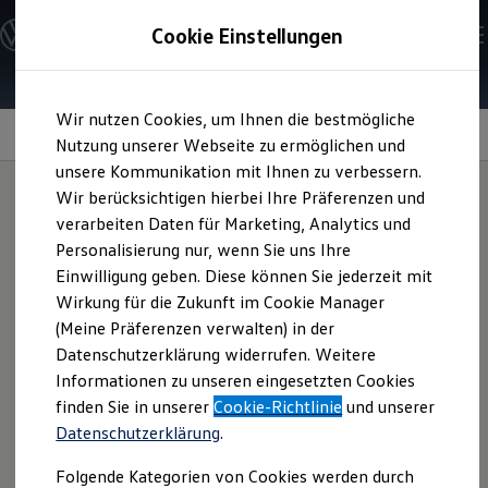
Modelle & Konfigurator
Cookie Einstellungen
Nutzfahrzeuge
Nutzfahrzeugkategorien entdecken
Modelle konfigurieren
Konfiguration laden
Zum
Zum
Modelle vergleichen
Wir nutzen Cookies, um Ihnen die bestmögliche
Hauptinhalt
Footer
Vorgängermodelle und Oldtimer
Sprachassistent IDA
springen
springen
Nutzung unserer Webseite zu ermöglichen und
Vorgängermodelle
Oldtimer
unsere Kommunikation mit Ihnen zu verbessern.
Bulli Historie
Wir berücksichtigen hierbei Ihre Präferenzen und
Branchenlösungen & Gewerbekunden
verarbeiten Daten für Marketing, Analytics und
Umbaulösungen und Hersteller finden
Ihr intelligenter Co-
Auf- und Umbauten entdecken & konfigurieren
Personalisierung nur, wenn Sie uns Ihre
Groß- und Sonderkunden
Einwilligung geben. Diese können Sie jederzeit mit
Großkunden
Pilot
für unterwegs
Wirkung für die Zukunft im Cookie Manager
Kommunen & Behörden
Journalisten
(Meine Präferenzen verwalten) in der
Sportvereine
Datenschutzerklärung widerrufen. Weitere
Branchenlösungen
Ihr
California
versteht Sie, damit Sie Ihr Camping-
Informationen zu unseren eingesetzten Cookies
Bau & Handwerk
Abenteuer noch mehr genießen können: Mit dem
Gewerbliche Personenbeförderung
finden Sie in unserer
Cookie-Richtlinie
und unserer
1
serienmäßigen Sprachassistenten IDA
bedienen Sie Ihr
Service & mobile Werkstätten
Datenschutzerklärung
.
Kurier, Logistik & Handel
Infotainmentsystem bequem per Zuruf. Wählen Sie den
Kühlfahrzeuge
passenden Reise-Soundtrack, einen Kontakt aus Ihrem
Folgende Kategorien von Cookies werden durch
Feuerwehr