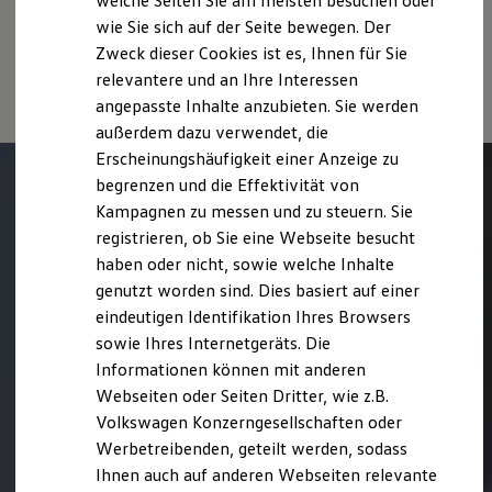
welche Seiten Sie am meisten besuchen oder
Stromverbrauch neuer Personenkraftwagen“ entnommen
Hilfreiches für Besitzer
werden, der an allen Verkaufsstellen und bei der DAT
wie Sie sich auf der Seite bewegen. Der
Digitales Bordbuch
Deutsche Automobil Treuhand GmbH, Hellmuth-Hirth-Str. 1, D-
Zweck dieser Cookies ist es, Ihnen für Sie
Fahrerassistenz- und Sicherheitssysteme
73760 Ostfildern oder unter
www.dat.de/co2
erhältlich ist.
Kontrollleuchten
relevantere und an Ihre Interessen
Kurzfahrprofile und Ölverdünnung
angepasste Inhalte anzubieten. Sie werden
Batterieverordnung
außerdem dazu verwendet, die
XTL-Dieselkraftstoff
Ersatzteile und Betriebsflüssigkeiten
Erscheinungshäufigkeit einer Anzeige zu
Original Zubehör und Lifestyle Produkte
begrenzen und die Effektivität von
myVolkswagen
Kampagnen zu messen und zu steuern. Sie
myVolkswagen Business
Elektrisch & Autonom
registrieren, ob Sie eine Webseite besucht
Elektro - & Hybridfahrzeuge
haben oder nicht, sowie welche Inhalte
Unser Ansatz
genutzt worden sind. Dies basiert auf einer
Klimafreundlicher Strom
Reichweite & Ladelösungen
eindeutigen Identifikation Ihres Browsers
Reichweitensimulator
sowie Ihres Internetgeräts. Die
Ladezeitensimulator
Informationen können mit anderen
Ladelösungen für Privatkunden
Ladelösungen für Gewerbekunden
Webseiten oder Seiten Dritter, wie z.B.
Wallbox und Ladekabel
Volkswagen Konzerngesellschaften oder
Bidirektionales Laden
Werbetreibenden, geteilt werden, sodass
Förderung & Kosten der Elektrofahrzeuge
Fördermöglichkeiten für Privatkunden
Ihnen auch auf anderen Webseiten relevante
Fördermöglichkeiten für Gewerbekunden