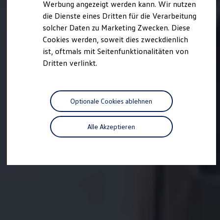
Werbung angezeigt werden kann. Wir nutzen
Kostensimulator
die Dienste eines Dritten für die Verarbeitung
Autonomes Fahren
Mehr zum ID. Buzz
solcher Daten zu Marketing Zwecken. Diese
Online Beratung
Cookies werden, soweit dies zweckdienlich
California Welt
ist, oftmals mit Seitenfunktionalitäten von
California Club
California Magazin & Ratgeber
Dritten verlinkt.
Vanlife
Ratgeber
Routen & Reisen
California Reisen & Erlebnisse
Optionale Cookies ablehnen
California App
California Lifestyle & Zubehör
Übernachten im California
Alle Akzeptieren
Marke
Unternehmen
Karriere
Karriere im Unternehmen
Karriere im Autohaus
Nachhaltigkeit
Kunden
Gesellschaft
Natur
Events
Rückblick VW Bus Festival 2023