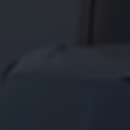
75 Jahre Bulli Jubiläum
Bulli Magazin
Fahrzeugabholung ab Werk