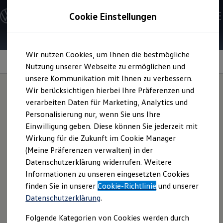
Modelle & Konfigurator
Cookie Einstellungen
Nutzfahrzeuge
Nutzfahrzeugkategorien entdecken
Modelle konfigurieren
Konfiguration laden
Zum
Zum
Modelle vergleichen
Wir nutzen Cookies, um Ihnen die bestmögliche
Hauptinhalt
Footer
Vorgängermodelle und Oldtimer
Luftstandheizung
springen
springen
Nutzung unserer Webseite zu ermöglichen und
Vorgängermodelle
Oldtimer
unsere Kommunikation mit Ihnen zu verbessern.
Bulli Historie
Wir berücksichtigen hierbei Ihre Präferenzen und
Branchenlösungen & Gewerbekunden
verarbeiten Daten für Marketing, Analytics und
Umbaulösungen und Hersteller finden
Immer Urlaub
im
Auf- und Umbauten entdecken & konfigurieren
Personalisierung nur, wenn Sie uns Ihre
Groß- und Sonderkunden
Einwilligung geben. Diese können Sie jederzeit mit
Großkunden
Warmen
Wirkung für die Zukunft im Cookie Manager
Kommunen & Behörden
Journalisten
(Meine Präferenzen verwalten) in der
Sportvereine
Datenschutzerklärung widerrufen. Weitere
Branchenlösungen
Sie sind kein Schönwetter-Camper, sondern auch gerne mal
Informationen zu unseren eingesetzten Cookies
Bau & Handwerk
an kühleren Tagen unterwegs? Sehr gut, dann passen der
Gewerbliche Personenbeförderung
finden Sie in unserer
Cookie-Richtlinie
und unserer
California
und Sie richtig gut zusammen. Vor allem, weil die
Service & mobile Werkstätten
Datenschutzerklärung
.
Kurier, Logistik & Handel
1
Luftstandheizung
es Ihnen so kuschelig warm macht,
Menschen mit Behinderung
wie Sie möchten.
Folgende Kategorien von Cookies werden durch
Kühlfahrzeuge