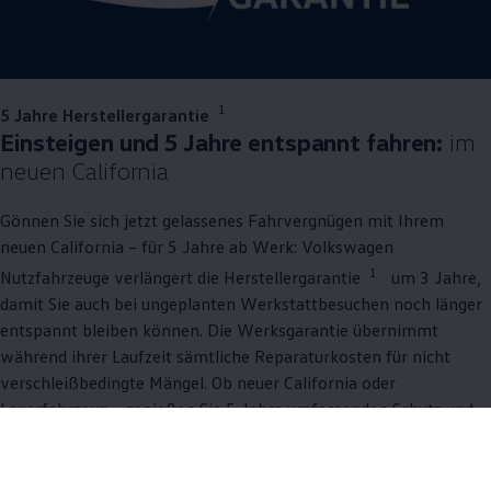
1
5 Jahre Herstellergarantie
Einsteigen und 5 Jahre entspannt fahren:
im
neuen
California
Gönnen Sie sich jetzt gelassenes Fahrvergnügen mit Ihrem
neuen
California
– für 5 Jahre ab Werk:
Volkswagen
1
Nutzfahrzeuge
verlängert die Herstellergarantie
um 3 Jahre,
damit Sie auch bei ungeplanten Werkstattbesuchen noch länger
entspannt bleiben können. Die Werksgarantie übernimmt
während ihrer Laufzeit sämtliche Reparaturkosten für nicht
verschleißbedingte Mängel. Ob neuer
California
oder
Lagerfahrzeug – genießen Sie 5 Jahre umfassenden Schutz und
konzentrieren Sie sich auf das Wichtigste: mit gutem Gefühl
fahren. Garantiert.