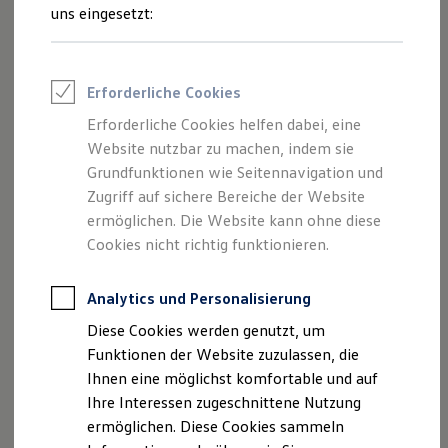
Feuerwehr
uns eingesetzt:
Rettungsdienste
ONE Business ID Vorteile
Fahrzeugsuche & Marktplatz
Fahrzeugsuche
Impressum
Nutzungsbedingungen
Erforderliche Cookies
Fahrzeuge online kaufen
Datenschutzerklärungen
Cookie-Richtlinie
Digitaler Marktplatz
Erforderliche Cookies helfen dabei, eine
Lizenzhinweise Dritter
Kauf & Finanzierung
Website nutzbar zu machen, indem sie
Online-Fahrzeugbewertung
Angaben zum Digital Service Act (DSA)
EU Data Act
Aktionen & Angebote
Grundfunktionen wie Seitennavigation und
Produktsicherheitsinformationen
Rückrufe
Vorschriften
E-Auto-Förderung
Zugriff auf sichere Bereiche der Website
Kontakt
Händlersuche
Newsletter
Für Privatkunden
ermöglichen. Die Website kann ohne diese
Für Gewerbekunden
VERTRAG WIDERRUFEN
Profi Paket
Cookies nicht richtig funktionieren.
TopDeal
Gebrauchtwagen
ProfiPartner für Gebrauchtwagen
Analytics und Personalisierung
Disclaimer von Volkswagen AG
Zertifizierte Gebrauchtwagen
Diese Cookies werden genutzt, um
Finanzierung
1.
Serienausstattung im
California
Ocean, Sonderausstattung
Für Privatkunden
Funktionen der Website zuzulassen, die
gegen Mehrpreis im
California
Coast.
Für Gewerbekunden
Ihnen eine möglichst komfortable und auf
Leasing
Die in dieser Darstellung gezeigten Fahrzeuge und
Ihre Interessen zugeschnittene Nutzung
Für Privatkunden
Ausstattungen können in einzelnen Details vom aktuellen
Für Gewerbekunden
ermöglichen. Diese Cookies sammeln
deutschen Lieferprogramm abweichen. Abgebildet sind
Versicherungen & Garantien