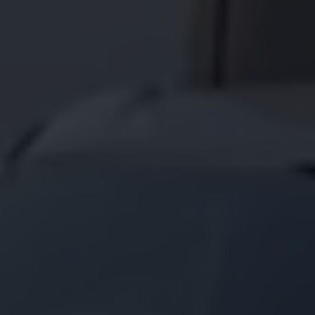
75 Jahre Bulli Jubiläum
Bulli Magazin
Fahrzeugabholung ab Werk