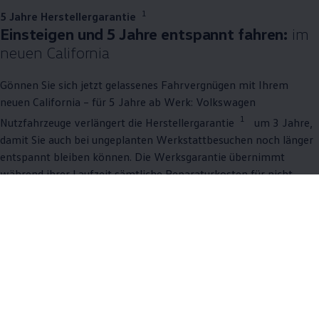
1
5 Jahre Herstellergarantie
Einsteigen und 5 Jahre entspannt fahren:
im
neuen
California
Gönnen Sie sich jetzt gelassenes Fahrvergnügen mit Ihrem
neuen
California
– für 5 Jahre ab Werk:
Volkswagen
1
Nutzfahrzeuge
verlängert die Herstellergarantie
um 3 Jahre,
damit Sie auch bei ungeplanten Werkstattbesuchen noch länger
entspannt bleiben können. Die Werksgarantie übernimmt
während ihrer Laufzeit sämtliche Reparaturkosten für nicht
verschleißbedingte Mängel. Ob neuer
California
oder
Lagerfahrzeug – genießen Sie 5 Jahre umfassenden Schutz und
konzentrieren Sie sich auf das Wichtigste: mit gutem Gefühl
fahren. Garantiert.
Mehr zu Garantien