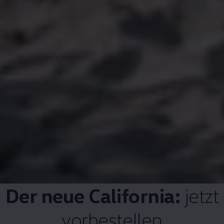
Der neue
California
:
jetzt
vorbestellen