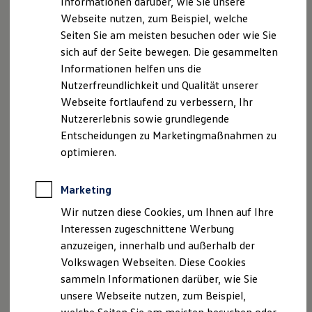
Informationen darüber, wie Sie unsere
Garantien
Im
California
sitzen Sie nicht nur komfortabler, sondern
Webseite nutzen, zum Beispiel, welche
Kfz-Versicherung für Nutzfahrzeuge
Restschuldversicherung
auch flexibler. Dazu tragen vor allem die Einzelsitze bei, die
Seiten Sie am meisten besuchen oder wie Sie
Wartungsverträge
im Fahrgastraum leicht einzeln verschoben, gedreht oder
sich auf der Seite bewegen. Die gesammelten
Besitzer & Service
herausgenommen werden können. Dadurch haben Sie es
Informationen helfen uns die
Reparatur & Service
Sommer-Special
einfacher, auch mal größere Gegenstände zu transportieren.
Nutzerfreundlichkeit und Qualität unserer
Reparatur, Pflege & Inspektion
Wie zum Beispiel Fahrräder oder ein Surfboard. Mehr Platz
Webseite fortlaufend zu verbessern, Ihr
Servicetermin anfragen
gibt es auch hinter dem Fahrersitz, zum Beispiel für ein
Nutzererlebnis sowie grundlegende
Service-Vorteile bei Volkswagen Nutzfahrzeuge
ServicePlus
PortaPotti.
Entscheidungen zu Marketingmaßnahmen zu
Economy Service
optimieren.
Räder & Reifen Service
Ersatzfahrzeuge
Notdienst und Pannenhilfe
Marketing
Software, Konnektivität & Apps
Impressum
Nutzungsbedingungen
California App
Wir nutzen diese Cookies, um Ihnen auf Ihre
VW Connect für Ihren ID. Buzz
Datenschutzerklärungen
Cookie-Richtlinie
Interessen zugeschnittene Werbung
VW Connect für Ihren Transporter/Caravelle
Lizenzhinweise Dritter
anzuzeigen, innerhalb und außerhalb der
VW Connect für Ihren Amarok
Angaben zum Digital Service Act (DSA)
EU Data Act
VW Connect für andere Modelle
Volkswagen Webseiten. Diese Cookies
Connect Pro
Produktsicherheitsinformationen
Rückrufe
Vorschriften
sammeln Informationen darüber, wie Sie
Fleet Interface Data
Kontakt
Händlersuche
Newsletter
unsere Webseite nutzen, zum Beispiel,
Multistop Pathfinder
VERTRAG WIDERRUFEN
Übersicht Software Updates