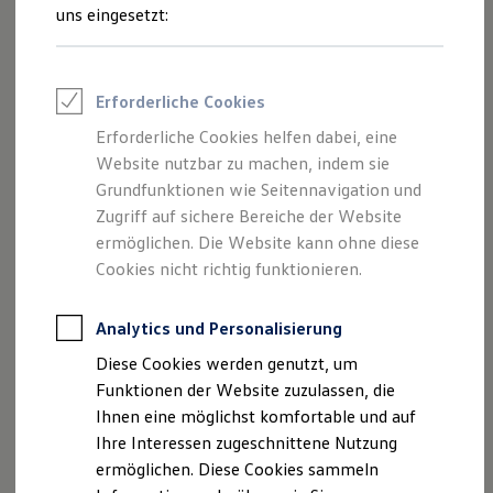
Feuerwehr
uns eingesetzt:
Rettungsdienste
ONE Business ID Vorteile
Fahrzeugsuche & Marktplatz
Fahrzeugsuche
Erforderliche Cookies
Fahrzeuge online kaufen
Digitaler Marktplatz
Erforderliche Cookies helfen dabei, eine
Kauf & Finanzierung
Website nutzbar zu machen, indem sie
Online-Fahrzeugbewertung
Aktionen & Angebote
Grundfunktionen wie Seitennavigation und
E-Auto-Förderung
Zugriff auf sichere Bereiche der Website
Für Privatkunden
ermöglichen. Die Website kann ohne diese
Für Gewerbekunden
Profi Paket
Cookies nicht richtig funktionieren.
TopDeal
Gebrauchtwagen
ProfiPartner für Gebrauchtwagen
Analytics und Personalisierung
Zertifizierte Gebrauchtwagen
Diese Cookies werden genutzt, um
Finanzierung
Für Privatkunden
Funktionen der Website zuzulassen, die
Für Gewerbekunden
Ihnen eine möglichst komfortable und auf
Leasing
Ihre Interessen zugeschnittene Nutzung
Für Privatkunden
Für Gewerbekunden
ermöglichen. Diese Cookies sammeln
Versicherungen & Garantien