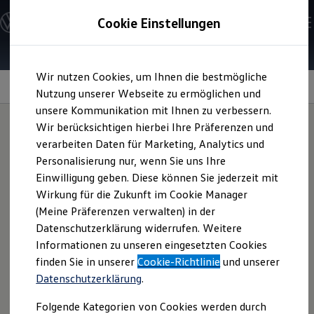
Modelle & Konfigurator
Cookie Einstellungen
Nutzfahrzeuge
Nutzfahrzeugkategorien entdecken
Modelle konfigurieren
Konfiguration laden
Zum
Zum
Modelle vergleichen
Wir nutzen Cookies, um Ihnen die bestmögliche
Hauptinhalt
Footer
Vorgängermodelle und Oldtimer
Flexibles Sitzkonzept
springen
springen
Nutzung unserer Webseite zu ermöglichen und
Vorgängermodelle
Oldtimer
unsere Kommunikation mit Ihnen zu verbessern.
Bulli Historie
Wir berücksichtigen hierbei Ihre Präferenzen und
Branchenlösungen & Gewerbekunden
verarbeiten Daten für Marketing, Analytics und
Umbaulösungen und Hersteller finden
Ob Sitze rein, raus oder
Auf- und Umbauten entdecken & konfigurieren
Personalisierung nur, wenn Sie uns Ihre
Groß- und Sonderkunden
Einwilligung geben. Diese können Sie jederzeit mit
Großkunden
rum
– Hauptsache
Wirkung für die Zukunft im Cookie Manager
Kommunen & Behörden
Journalisten
(Meine Präferenzen verwalten) in der
einfacher
Sportvereine
Datenschutzerklärung widerrufen. Weitere
Branchenlösungen
Informationen zu unseren eingesetzten Cookies
Bau & Handwerk
Gewerbliche Personenbeförderung
finden Sie in unserer
Cookie-Richtlinie
und unserer
Service & mobile Werkstätten
Datenschutzerklärung
.
Kurier, Logistik & Handel
Menschen mit Behinderung
Folgende Kategorien von Cookies werden durch
Kühlfahrzeuge