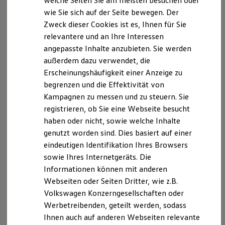
welche Seiten Sie am meisten besuchen oder
Hilfreiches für Besitzer
wie Sie sich auf der Seite bewegen. Der
Digitales Bordbuch
Zweck dieser Cookies ist es, Ihnen für Sie
Fahrerassistenz- und Sicherheitssysteme
Disclaimer von Volkswagen AG
Kontrollleuchten
relevantere und an Ihre Interessen
Kurzfahrprofile und Ölverdünnung
angepasste Inhalte anzubieten. Sie werden
Die in dieser Darstellung gezeigten Fahrzeuge und
Batterieverordnung
außerdem dazu verwendet, die
Ausstattungen können in einzelnen Details vom aktuellen
XTL-Dieselkraftstoff
Ersatzteile und Betriebsflüssigkeiten
deutschen Lieferprogramm abweichen. Abgebildet sind
Erscheinungshäufigkeit einer Anzeige zu
Original Zubehör und Lifestyle Produkte
teilweise Sonderausstattungen der Fahrzeuge gegen
begrenzen und die Effektivität von
myVolkswagen
Mehrpreis.
Kampagnen zu messen und zu steuern. Sie
myVolkswagen Business
Bitte beachten Sie auch unseren Konfigurator für eine
Elektrisch & Autonom
registrieren, ob Sie eine Webseite besucht
Übersicht der aktuell verfügbaren Modelle und Ausstattungen.
Elektro - & Hybridfahrzeuge
haben oder nicht, sowie welche Inhalte
Unser Ansatz
genutzt worden sind. Dies basiert auf einer
Klimafreundlicher Strom
Die angegebenen Verbrauchs- und Emissionswerte beziehen
Reichweite & Ladelösungen
eindeutigen Identifikation Ihres Browsers
sich nicht auf ein einzelnes Fahrzeug und sind nicht Bestandteil
Reichweitensimulator
des Angebots, sondern dienen allein Vergleichszwecken
sowie Ihres Internetgeräts. Die
Ladezeitensimulator
zwischen den verschiedenen Fahrzeugtypen.
Informationen können mit anderen
Ladelösungen für Privatkunden
Zusatzausstattungen und Zubehör (Anbauteile, Reifenformat
Ladelösungen für Gewerbekunden
Webseiten oder Seiten Dritter, wie z.B.
usw.) können relevante Fahrzeugparameter, wie
z. B.
Gewicht,
Wallbox und Ladekabel
Volkswagen Konzerngesellschaften oder
Bidirektionales Laden
Rollwiderstand und Aerodynamik verändern und neben
Werbetreibenden, geteilt werden, sodass
Förderung & Kosten der Elektrofahrzeuge
Witterungs- und Verkehrsbedingungen sowie dem
Fördermöglichkeiten für Privatkunden
Ihnen auch auf anderen Webseiten relevante
individuellen Fahrverhalten den Kraftstoffverbrauch, den
Fördermöglichkeiten für Gewerbekunden