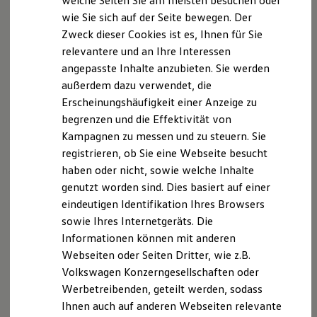
welche Seiten Sie am meisten besuchen oder
Bitte beachten Sie auch unseren Konfigurator für eine
Hilfreiches für Besitzer
wie Sie sich auf der Seite bewegen. Der
Übersicht der aktuell verfügbaren Modelle und Ausstattungen.
Digitales Bordbuch
Zweck dieser Cookies ist es, Ihnen für Sie
Fahrerassistenz- und Sicherheitssysteme
Kontrollleuchten
relevantere und an Ihre Interessen
Die angegebenen Verbrauchs- und Emissionswerte beziehen
Kurzfahrprofile und Ölverdünnung
sich nicht auf ein einzelnes Fahrzeug und sind nicht Bestandteil
angepasste Inhalte anzubieten. Sie werden
Batterieverordnung
des Angebots, sondern dienen allein Vergleichszwecken
außerdem dazu verwendet, die
XTL-Dieselkraftstoff
zwischen den verschiedenen Fahrzeugtypen.
Ersatzteile und Betriebsflüssigkeiten
Erscheinungshäufigkeit einer Anzeige zu
Zusatzausstattungen und Zubehör (Anbauteile, Reifenformat
Original Zubehör und Lifestyle Produkte
begrenzen und die Effektivität von
myVolkswagen
usw.) können relevante Fahrzeugparameter, wie
z. B.
Gewicht,
Kampagnen zu messen und zu steuern. Sie
myVolkswagen Business
Rollwiderstand und Aerodynamik verändern und neben
Elektrisch & Autonom
registrieren, ob Sie eine Webseite besucht
Witterungs- und Verkehrsbedingungen sowie dem
Elektro - & Hybridfahrzeuge
haben oder nicht, sowie welche Inhalte
individuellen Fahrverhalten den Kraftstoffverbrauch, den
Unser Ansatz
Stromverbrauch, die CO₂-Emissionen und die
genutzt worden sind. Dies basiert auf einer
Klimafreundlicher Strom
Fahrleistungswerte eines Fahrzeugs beeinflussen.
Reichweite & Ladelösungen
eindeutigen Identifikation Ihres Browsers
Reichweitensimulator
sowie Ihres Internetgeräts. Die
Ladezeitensimulator
Weitere Informationen zum offiziellen Kraftstoffverbrauch und
Informationen können mit anderen
Ladelösungen für Privatkunden
den offiziellen spezifischen CO₂-Emissionen neuer
Ladelösungen für Gewerbekunden
Webseiten oder Seiten Dritter, wie z.B.
Personenkraftwagen können dem „Leitfaden über den
Wallbox und Ladekabel
Volkswagen Konzerngesellschaften oder
Kraftstoffverbrauch, die CO₂-Emissionen und den
Bidirektionales Laden
Werbetreibenden, geteilt werden, sodass
Stromverbrauch neuer Personenkraftwagen“ entnommen
Förderung & Kosten der Elektrofahrzeuge
Fördermöglichkeiten für Privatkunden
werden, der an allen Verkaufsstellen und bei der DAT
Ihnen auch auf anderen Webseiten relevante
Fördermöglichkeiten für Gewerbekunden