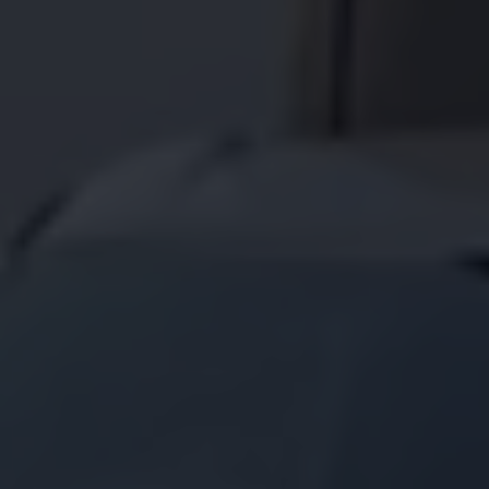
75 Jahre Bulli Jubiläum
Bulli Magazin
Fahrzeugabholung ab Werk