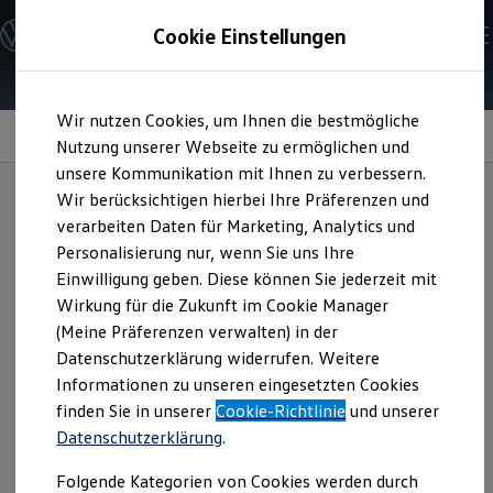
Modelle & Konfigurator
Cookie Einstellungen
Nutzfahrzeuge
Nutzfahrzeugkategorien entdecken
Modelle konfigurieren
Konfiguration laden
Zum
Zum
Modelle vergleichen
Wir nutzen Cookies, um Ihnen die bestmögliche
Hauptinhalt
Footer
Vorgängermodelle und Oldtimer
Upgrades
springen
springen
Nutzung unserer Webseite zu ermöglichen und
Vorgängermodelle
Oldtimer
unsere Kommunikation mit Ihnen zu verbessern.
Bulli Historie
Wir berücksichtigen hierbei Ihre Präferenzen und
Branchenlösungen & Gewerbekunden
verarbeiten Daten für Marketing, Analytics und
Umbaulösungen und Hersteller finden
Neue Funktionen
Auf- und Umbauten entdecken & konfigurieren
Personalisierung nur, wenn Sie uns Ihre
Groß- und Sonderkunden
Einwilligung geben. Diese können Sie jederzeit mit
Großkunden
freischalten
Wirkung für die Zukunft im Cookie Manager
Kommunen & Behörden
Journalisten
(Meine Präferenzen verwalten) in der
Sportvereine
Datenschutzerklärung widerrufen. Weitere
Branchenlösungen
Auch nach dem Kauf Ihres
California
können Sie das
Informationen zu unseren eingesetzten Cookies
Bau & Handwerk
Fahrzeug mit weiteren Funktionen upgraden. Ganz so, wie
Gewerbliche Personenbeförderung
finden Sie in unserer
Cookie-Richtlinie
und unserer
Sie es von Ihrem Smartphone kennen. Gehen Sie dazu
Service & mobile Werkstätten
Datenschutzerklärung
.
Kurier, Logistik & Handel
einfach in den
Volkswagen
Connect Webshop oder in den
Menschen mit Behinderung
In-Car Shop des Infotainmentsystems. Dort finden Sie
Folgende Kategorien von Cookies werden durch
Kühlfahrzeuge