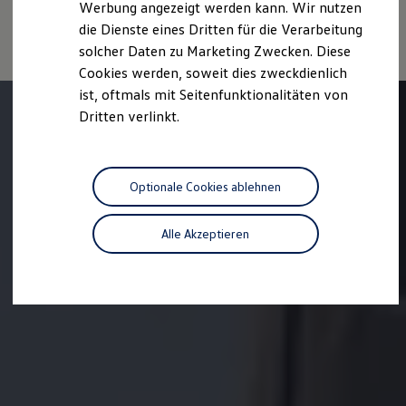
Deutsche Automobil Treuhand GmbH, Hellmuth-Hirth-Str. 1, D-
Werbung angezeigt werden kann. Wir nutzen
Kostensimulator
73760 Ostfildern oder unter
www.dat.de/co2
erhältlich ist.
die Dienste eines Dritten für die Verarbeitung
Autonomes Fahren
Mehr zum ID. Buzz
solcher Daten zu Marketing Zwecken. Diese
Online Beratung
Cookies werden, soweit dies zweckdienlich
California Welt
ist, oftmals mit Seitenfunktionalitäten von
California Club
California Magazin & Ratgeber
Dritten verlinkt.
Vanlife
Ratgeber
Routen & Reisen
California Reisen & Erlebnisse
Optionale Cookies ablehnen
California App
California Lifestyle & Zubehör
Übernachten im California
Alle Akzeptieren
Marke
Unternehmen
Karriere
Karriere im Unternehmen
Karriere im Autohaus
Nachhaltigkeit
Kunden
Gesellschaft
Natur
Events
Rückblick VW Bus Festival 2023