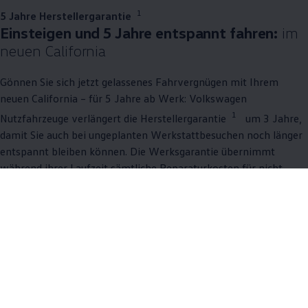
1
5 Jahre Herstellergarantie
Einsteigen und 5 Jahre entspannt fahren:
im
neuen
California
Gönnen Sie sich jetzt gelassenes Fahrvergnügen mit Ihrem
neuen
California
– für 5 Jahre ab Werk:
Volkswagen
1
Nutzfahrzeuge
verlängert die Herstellergarantie
um 3 Jahre,
damit Sie auch bei ungeplanten Werkstattbesuchen noch länger
entspannt bleiben können. Die Werksgarantie übernimmt
während ihrer Laufzeit sämtliche Reparaturkosten für nicht
verschleißbedingte Mängel. Ob neuer
California
oder
Lagerfahrzeug – genießen Sie 5 Jahre umfassenden Schutz und
konzentrieren Sie sich auf das Wichtigste: mit gutem Gefühl
fahren. Garantiert.
Mehr zu Garantien