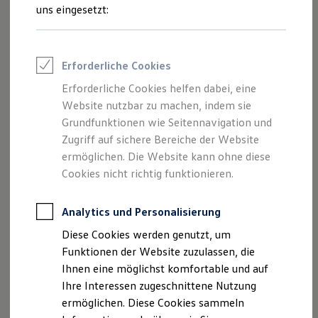
1
Upgrade
-Funktionen, die Sie in Verbindung mit Ihrem
Feuerwehr
uns eingesetzt:
Rettungsdienste
California
freischalten und sofort nutzen können – von
ONE Business ID Vorteile
einer Ambientebeleuchtung mit Visualisierungseffekten
Fahrzeugsuche & Marktplatz
über die Fernlichtregulierung „Light Assist“ bis hin zur
Fahrzeugsuche
Erforderliche Cookies
Fahrzeuge online kaufen
Navigationsfreischaltung für das Infotainment-System
Digitaler Marktplatz
Erforderliche Cookies helfen dabei, eine
„Ready 2 Discover“.
Kauf & Finanzierung
Website nutzbar zu machen, indem sie
Online-Fahrzeugbewertung
Aktionen & Angebote
Grundfunktionen wie Seitennavigation und
Aktuell buchbare Funktionen:
E-Auto-Förderung
Zugriff auf sichere Bereiche der Website
Für Privatkunden
Sprachbedienung (als Function on Demand)
ermöglichen. Die Website kann ohne diese
Für Gewerbekunden
Profi Paket
Cookies nicht richtig funktionieren.
Navigation
TopDeal
Gebrauchtwagen
Fernlichtregulierung „Light Assist“
ProfiPartner für Gebrauchtwagen
Analytics und Personalisierung
2
Zertifizierte Gebrauchtwagen
Ambientebeleuchtung (mehrfarbig)
Diese Cookies werden genutzt, um
Finanzierung
Für Privatkunden
Funktionen der Website zuzulassen, die
Für Gewerbekunden
Ihnen eine möglichst komfortable und auf
Leasing
Ihre Interessen zugeschnittene Nutzung
Für Privatkunden
Impressum
Nutzungsbedingungen
Für Gewerbekunden
ermöglichen. Diese Cookies sammeln
Versicherungen & Garantien
Datenschutzerklärungen
Cookie-Richtlinie