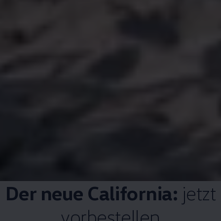
Der neue
California
:
jetzt
vorbestellen