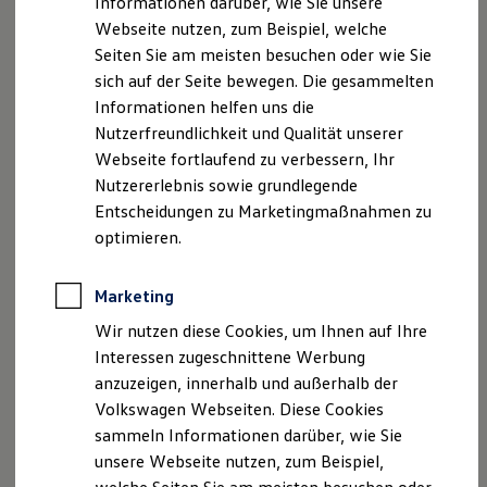
Informationen darüber, wie Sie unsere
Garantien
Lizenzhinweise Dritter
Webseite nutzen, zum Beispiel, welche
Kfz-Versicherung für Nutzfahrzeuge
Angaben zum Digital Service Act (DSA)
EU Data Act
Restschuldversicherung
Seiten Sie am meisten besuchen oder wie Sie
Wartungsverträge
Produktsicherheitsinformationen
Rückrufe
Vorschriften
sich auf der Seite bewegen. Die gesammelten
Besitzer & Service
Kontakt
Händlersuche
Newsletter
Informationen helfen uns die
Reparatur & Service
VERTRAG WIDERRUFEN
Sommer-Special
Nutzerfreundlichkeit und Qualität unserer
Reparatur, Pflege & Inspektion
Webseite fortlaufend zu verbessern, Ihr
Servicetermin anfragen
Nutzererlebnis sowie grundlegende
Service-Vorteile bei Volkswagen Nutzfahrzeuge
Disclaimer von Volkswagen AG
ServicePlus
Entscheidungen zu Marketingmaßnahmen zu
Economy Service
optimieren.
1.
Umfang des Angebots ist abhängig von der Ausstattung des
Räder & Reifen Service
Fahrzeugs und der Angebotsstruktur.
Ersatzfahrzeuge
Notdienst und Pannenhilfe
Marketing
2.
Nur in Kombination mit der Umfeldbeleuchtung an der
Software, Konnektivität & Apps
Heckklappe erhältlich. Sonderausstattung beim
California
California App
Wir nutzen diese Cookies, um Ihnen auf Ihre
VW Connect für Ihren ID. Buzz
Ocean.
Interessen zugeschnittene Werbung
VW Connect für Ihren Transporter/Caravelle
anzuzeigen, innerhalb und außerhalb der
Die in dieser Darstellung gezeigten Fahrzeuge und
VW Connect für Ihren Amarok
VW Connect für andere Modelle
Ausstattungen können in einzelnen Details vom aktuellen
Volkswagen Webseiten. Diese Cookies
Connect Pro
deutschen Lieferprogramm abweichen. Abgebildet sind
sammeln Informationen darüber, wie Sie
Fleet Interface Data
teilweise Sonderausstattungen der Fahrzeuge gegen
unsere Webseite nutzen, zum Beispiel,
Multistop Pathfinder
Mehrpreis.
Übersicht Software Updates