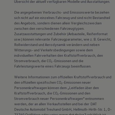
Übersicht der aktuell verfügbaren Modelle und Ausstattungen.
Die angegebenen Verbrauchs- und Emissionswerte beziehen
sich nicht auf ein einzelnes Fahrzeug und sind nicht Bestandteil
des Angebots, sondern dienen allein Vergleichszwecken
zwischen den verschiedenen Fahrzeugtypen.
Zusatzausstattungen und Zubehör (Anbauteile, Reifenformat
usw.) können relevante Fahrzeugparameter, wie
z. B.
Gewicht,
Rollwiderstand und Aerodynamik verändern und neben
Witterungs- und Verkehrsbedingungen sowie dem
individuellen Fahrverhalten den Kraftstoffverbrauch, den
Stromverbrauch, die CO₂-Emissionen und die
Fahrleistungswerte eines Fahrzeugs beeinflussen.
Weitere Informationen zum offiziellen Kraftstoffverbrauch und
den offiziellen spezifischen CO₂-Emissionen neuer
Personenkraftwagen können dem „Leitfaden über den
Kraftstoffverbrauch, die CO₂-Emissionen und den
Stromverbrauch neuer Personenkraftwagen“ entnommen
werden, der an allen Verkaufsstellen und bei der DAT
Deutsche Automobil Treuhand GmbH, Hellmuth-Hirth-Str. 1, D-
73760 Ostfildern oder unter
www.dat.de/co2
erhältlich ist.