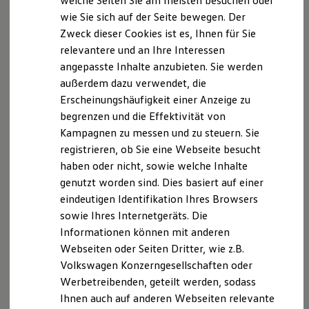
welche Seiten Sie am meisten besuchen oder
Intelligenter Geschwindigkeitsassistent
Hilfreiches für Besitzer
wie Sie sich auf der Seite bewegen. Der
1
mit Verkehrszeichenerkennung
Digitales Bordbuch
Zweck dieser Cookies ist es, Ihnen für Sie
Fahrerassistenz- und Sicherheitssysteme
Kontrollleuchten
relevantere und an Ihre Interessen
Kommt jetzt als Serienausstattung und kann
Kurzfahrprofile und Ölverdünnung
angepasste Inhalte anzubieten. Sie werden
Geschwindigkeitsbegrenzungen, zum Beispiel beim
Batterieverordnung
außerdem dazu verwendet, die
XTL-Dieselkraftstoff
Durchfahren einer temporären Baustelle, automatisch
Ersatzteile und Betriebsflüssigkeiten
Erscheinungshäufigkeit einer Anzeige zu
einhalten. Gleichzeitig kann die
Original Zubehör und Lifestyle Produkte
begrenzen und die Effektivität von
1
myVolkswagen
Verkehrszeichenerkennung
Geschwindigkeitsbegrenzung
Kampagnen zu messen und zu steuern. Sie
myVolkswagen Business
en, Überholverbote sowie zeitliche und witterungsbedingte
Elektrisch & Autonom
registrieren, ob Sie eine Webseite besucht
Einschränkungen mit einer speziellen Kamera erkennen und
Elektro - & Hybridfahrzeuge
haben oder nicht, sowie welche Inhalte
Unser Ansatz
1
den Fahrer informieren
.
genutzt worden sind. Dies basiert auf einer
Klimafreundlicher Strom
Reichweite & Ladelösungen
eindeutigen Identifikation Ihres Browsers
Reichweitensimulator
1
Notbremsassistent „Front Assist“
sowie Ihres Internetgeräts. Die
Ladezeitensimulator
Informationen können mit anderen
Ladelösungen für Privatkunden
Der serienmäßige Notbremsassistent „Front Assist“ kann in
Ladelösungen für Gewerbekunden
Webseiten oder Seiten Dritter, wie z.B.
Wallbox und Ladekabel
Fahrtrichtung Fußgänger, Radfahrer und Fahrzeuge erfassen
Volkswagen Konzerngesellschaften oder
Bidirektionales Laden
und warnt den Fahrer vor erkannten Gefahrensituationen.
Werbetreibenden, geteilt werden, sodass
Förderung & Kosten der Elektrofahrzeuge
Reagiert der Fahrer nicht rechtzeitig, kann eine
Fördermöglichkeiten für Privatkunden
Ihnen auch auf anderen Webseiten relevante
Fördermöglichkeiten für Gewerbekunden
automatische Notbremsung durchgeführt und in kritischen