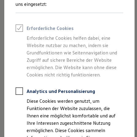
Feuerwehr
uns eingesetzt:
Rettungsdienste
ONE Business ID Vorteile
Fahrzeugsuche & Marktplatz
Fahrzeugsuche
Erforderliche Cookies
Fahrzeuge online kaufen
--:--
Digitaler Marktplatz
Verbleibende Zeit, --:--
Erforderliche Cookies helfen dabei, eine
Kauf & Finanzierung
Der Film zum Assistenzsystem zeigt exemplarisch
Website nutzbar zu machen, indem sie
Online-Fahrzeugbewertung
das Modell
Crafter
.
Aktionen & Angebote
Grundfunktionen wie Seitennavigation und
E-Auto-Förderung
Zugriff auf sichere Bereiche der Website
Für Privatkunden
Die optionale Automatische Distanzregelung ACC 2.0 mit
ermöglichen. Die Website kann ohne diese
Für Gewerbekunden
1
2
„Stop and Go“-Funktion
kann dabei unterstützen,
Profi Paket
Cookies nicht richtig funktionieren.
TopDeal
den richtigen Abstand zum vorausfahrenden Fahrzeug zu
Gebrauchtwagen
wahren und kann im Stau oder Stadtverkehr nach kurzer
ProfiPartner für Gebrauchtwagen
Analytics und Personalisierung
1
Zertifizierte Gebrauchtwagen
Stillstandzeit wieder anfahren
.
Diese Cookies werden genutzt, um
Finanzierung
Für Privatkunden
Funktionen der Website zuzulassen, die
Spurhalteassistent „Lane Assist“ mit
Für Gewerbekunden
Ihnen eine möglichst komfortable und auf
Leasing
1
3
Lenkimpuls
Ihre Interessen zugeschnittene Nutzung
Für Privatkunden
Für Gewerbekunden
ermöglichen. Diese Cookies sammeln
Versicherungen & Garantien