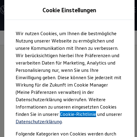
Modelle & Konfigurator
Cookie Einstellungen
Nutzfahrzeuge
Nutzfahrzeugkategorien entdecken
Modelle konfigurieren
Konfiguration laden
Zum
Zum
Modelle vergleichen
Wir nutzen Cookies, um Ihnen die bestmögliche
Hauptinhalt
Footer
Vorgängermodelle und Oldtimer
Fahrerassistenzsysteme
springen
springen
Nutzung unserer Webseite zu ermöglichen und
Vorgängermodelle
Oldtimer
unsere Kommunikation mit Ihnen zu verbessern.
Bulli Historie
Wir berücksichtigen hierbei Ihre Präferenzen und
Branchenlösungen & Gewerbekunden
verarbeiten Daten für Marketing, Analytics und
Umbaulösungen und Hersteller finden
Ihre
fleißigen Helferlein
Auf- und Umbauten entdecken & konfigurieren
Personalisierung nur, wenn Sie uns Ihre
Groß- und Sonderkunden
Einwilligung geben. Diese können Sie jederzeit mit
Großkunden
Wirkung für die Zukunft im Cookie Manager
Kommunen & Behörden
Optionale automatische Distanzregelung ACC 2.0
Journalisten
(Meine Präferenzen verwalten) in der
1
2
mit „Stop and Go“ Funktion
Sportvereine
Datenschutzerklärung widerrufen. Weitere
Branchenlösungen
Informationen zu unseren eingesetzten Cookies
Bau & Handwerk
Gewerbliche Personenbeförderung
finden Sie in unserer
Cookie-Richtlinie
und unserer
Service & mobile Werkstätten
Datenschutzerklärung
.
Kurier, Logistik & Handel
Menschen mit Behinderung
Folgende Kategorien von Cookies werden durch
Kühlfahrzeuge