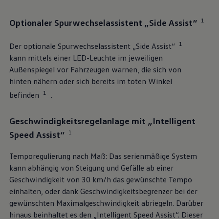
75 Jahre Bulli Jubiläum
Bulli Magazin
1
Optionaler Spurwechselassistent „Side Assist“
Fahrzeugabholung ab Werk
1
Der optionale Spurwechselassistent „Side Assist“
kann mittels einer LED-Leuchte im jeweiligen
Außenspiegel vor Fahrzeugen warnen, die sich von
hinten nähern oder sich bereits im toten Winkel
1
befinden
.
Geschwindigkeitsregelanlage mit „Intelligent
1
Speed Assist“
Temporegulierung nach Maß: Das serienmäßige System
kann abhängig von Steigung und Gefälle ab einer
Geschwindigkeit von 30 km/h das gewünschte Tempo
einhalten, oder dank Geschwindigkeitsbegrenzer bei der
gewünschten Maximalgeschwindigkeit abriegeln. Darüber
hinaus beinhaltet es den „Intelligent Speed Assist“. Dieser