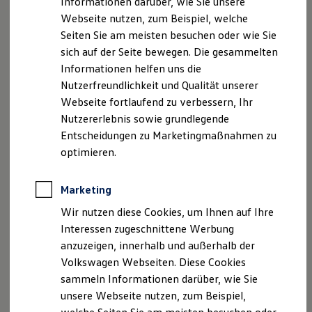
Informationen darüber, wie Sie unsere
Garantien
Webseite nutzen, zum Beispiel, welche
Kfz-Versicherung für Nutzfahrzeuge
Restschuldversicherung
Seiten Sie am meisten besuchen oder wie Sie
Wartungsverträge
sich auf der Seite bewegen. Die gesammelten
Besitzer & Service
Informationen helfen uns die
Reparatur & Service
Sommer-Special
Nutzerfreundlichkeit und Qualität unserer
Reparatur, Pflege & Inspektion
Webseite fortlaufend zu verbessern, Ihr
Servicetermin anfragen
Nutzererlebnis sowie grundlegende
Service-Vorteile bei Volkswagen Nutzfahrzeuge
--:--
ServicePlus
Entscheidungen zu Marketingmaßnahmen zu
Verbleibende Zeit, --:--
Economy Service
optimieren.
Der Film zum Assistenzsystem zeigt exemplarisch
Räder & Reifen Service
Ersatzfahrzeuge
das Modell
Crafter
.
Notdienst und Pannenhilfe
Marketing
Software, Konnektivität & Apps
Der serienmäßige Spurhalteassistent „Lane Assist“ mit
California App
Wir nutzen diese Cookies, um Ihnen auf Ihre
VW Connect für Ihren ID. Buzz
1
3
Lenkimpuls
kann über eine Multifunktionskamera die
Interessen zugeschnittene Werbung
VW Connect für Ihren Transporter/Caravelle
eigene Fahrspur erfassen und kann ab 60 km/h ein
anzuzeigen, innerhalb und außerhalb der
VW Connect für Ihren Amarok
unbeabsichtigtes Verlassen der Spur durch regulierendes
VW Connect für andere Modelle
Volkswagen Webseiten. Diese Cookies
Connect Pro
1
Gegenlenken korrigieren
.
sammeln Informationen darüber, wie Sie
Fleet Interface Data
unsere Webseite nutzen, zum Beispiel,
Multistop Pathfinder
Übersicht Software Updates