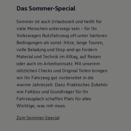
Autonomes Fahren
Das Sommer-Special
Mehr zum ID. Buzz
Online Beratung
California Welt
Sommer ist auch Urlaubszeit und heißt für
California Club
viele Menschen unterwegs sein – für Ihr
California Magazin & Ratgeber
Volkswagen Nutzfahrzeug oft unter härteren
Vanlife
Ratgeber
Bedingungen als sonst. Hitze, lange Touren,
Routen & Reisen
volle Beladung und Stop-and-go fordern
California Reisen & Erlebnisse
Material und Technik im Alltag, auf Reisen
California App
California Lifestyle & Zubehör
oder auch im Arbeitseinsatz. Mit unserem
Übernachten im California
nützlichen Checks und Original Teilen bringen
Marke
wir Ihr Fahrzeug gut vorbereitet in die
Unternehmen
Karriere
warme Jahreszeit. Dazu: Praktisches Zubehör
Karriere im Unternehmen
wie Faltbox und Grundträger für Ihr
Karriere im Autohaus
Fahrzeugdach schaffen Platz für alles
Nachhaltigkeit
Kunden
Wichtige, was mit muss.
Gesellschaft
Natur
Zum Sommer-Special
Events
Rückblick VW Bus Festival 2023
75 Jahre Bulli Jubiläum