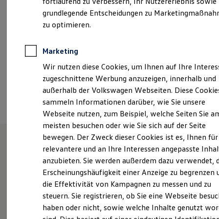
fortlaufend zu verbessern, Ihr Nutzererlebnis sowie
Kfz-Versicherung für Nutzfahrzeuge
grundlegende Entscheidungen zu Marketingmaßna
info@autohaus-erdle.de
Restschuldversicherung
Wartungsverträge
zu optimieren.
Besitzer & Service
+49 8237 96030
Reparatur & Service
Sommer-Special
Marketing
Reparatur, Pflege & Inspektion
Ansprechpartner
Wir nutzen diese Cookies, um Ihnen auf Ihre Intere
Servicetermin anfragen
Service-Vorteile bei Volkswagen Nutzfahrzeuge
zugeschnittene Werbung anzuzeigen, innerhalb und
ServicePlus
außerhalb der Volkswagen Webseiten. Diese Cookie
Termin vereinbaren
Economy Service
sammeln Informationen darüber, wie Sie unsere
Räder & Reifen Service
Ersatzfahrzeuge
Webseite nutzen, zum Beispiel, welche Seiten Sie a
Notdienst und Pannenhilfe
meisten besuchen oder wie Sie sich auf der Seite
Software, Konnektivität & Apps
bewegen. Der Zweck dieser Cookies ist es, Ihnen für
California App
VW Connect für Ihren ID. Buzz
relevantere und an Ihre Interessen angepasste Inhal
VW Connect für Ihren Transporter/Caravelle
Unsere Leistungen
im
anzubieten. Sie werden außerdem dazu verwendet, d
VW Connect für Ihren Amarok
Überblick
Erscheinungshäufigkeit einer Anzeige zu begrenzen 
VW Connect für andere Modelle
Connect Pro
die Effektivität von Kampagnen zu messen und zu
Fleet Interface Data
steuern. Sie registrieren, ob Sie eine Webseite besuc
Multistop Pathfinder
Service
haben oder nicht, sowie welche Inhalte genutzt wo
Übersicht Software Updates
Hilfreiches für Besitzer
ServicePlus