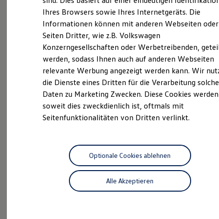
sind. Dies basiert auf einer eindeutigen Identifikatio
Digitales Bordbuch
Ihres Browsers sowie Ihres Internetgeräts. Die
Fahrerassistenz- und Sicherheitssysteme
Volkswagen Economy
Informationen können mit anderen Webseiten oder
Kontrollleuchten
Service
Kurzfahrprofile und Ölverdünnung
Seiten Dritter, wie z.B. Volkswagen
Batterieverordnung
Konzerngesellschaften oder Werbetreibenden, getei
XTL-Dieselkraftstoff
werden, sodass Ihnen auch auf anderen Webseiten
Ersatzteile und Betriebsflüssigkeiten
Aktuelle Highlights
Original Zubehör und Lifestyle Produkte
relevante Werbung angezeigt werden kann. Wir nut
myVolkswagen
die Dienste eines Dritten für die Verarbeitung solche
myVolkswagen Business
und Angebote
Daten zu Marketing Zwecken. Diese Cookies werden
Elektrisch & Autonom
Elektro - & Hybridfahrzeuge
soweit dies zweckdienlich ist, oftmals mit
Unser Ansatz
Seitenfunktionalitäten von Dritten verlinkt.
Klimafreundlicher Strom
Reichweite & Ladelösungen
Reichweitensimulator
Ladezeitensimulator
Ladelösungen für Privatkunden
Optionale Cookies ablehnen
Ladelösungen für Gewerbekunden
Wallbox und Ladekabel
Alle Akzeptieren
Bidirektionales Laden
Förderung & Kosten der Elektrofahrzeuge
Fördermöglichkeiten für Privatkunden
Fördermöglichkeiten für Gewerbekunden
Kostensimulator