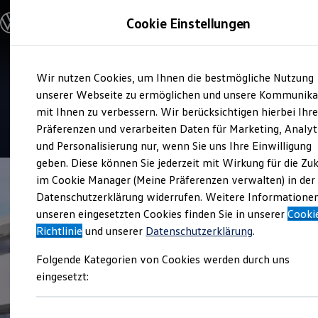
Modelle & Konfigurator
Cookie Einstellungen
Nutzfahrzeuge
Nutzfahrzeugkategorien entdecken
Modelle konfigurieren
Konfiguration laden
Zum
Zum
Modelle vergleichen
Service
Wir nutzen Cookies, um Ihnen die bestmögliche Nutzung
Hauptinhalt
Footer
Vorgängermodelle und Oldtimer
Autohaus Erdle
springen
springen
unserer Webseite zu ermöglichen und unsere Kommunika
Vorgängermodelle
Oldtimer
mit Ihnen zu verbessern. Wir berücksichtigen hierbei Ihr
Bulli Historie
5
|
64 Bewertungen
Präferenzen und verarbeiten Daten für Marketing, Analyt
Branchenlösungen & Gewerbekunden
und Personalisierung nur, wenn Sie uns Ihre Einwilligung
Umbaulösungen und Hersteller finden
Auf- und Umbauten entdecken & konfigurieren
geben. Diese können Sie jederzeit mit Wirkung für die Zu
Groß- und Sonderkunden
im Cookie Manager (Meine Präferenzen verwalten) in der
Großkunden
Datenschutzerklärung widerrufen. Weitere Informatione
Kommunen & Behörden
Journalisten
unseren eingesetzten Cookies finden Sie in unserer
Cooki
Sportvereine
Richtlinie
und unserer
Datenschutzerklärung
.
Branchenlösungen
Bau & Handwerk
Folgende Kategorien von Cookies werden durch uns
Gewerbliche Personenbeförderung
Service & mobile Werkstätten
eingesetzt:
Kurier, Logistik & Handel
Kühlfahrzeuge
Feuerwehr