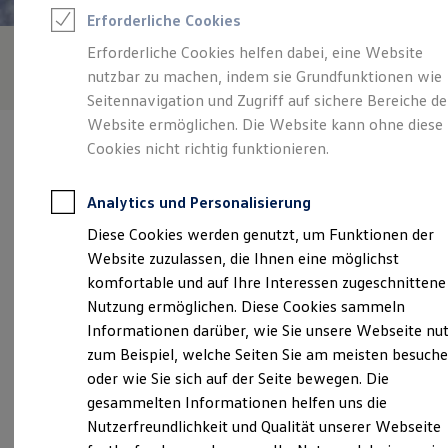
Rettungsdienste
Erforderliche Cookies
ONE Business ID Vorteile
Fahrzeugsuche & Marktplatz
Erforderliche Cookies helfen dabei, eine Website
Fahrzeugsuche
nutzbar zu machen, indem sie Grundfunktionen wie
Fahrzeuge online kaufen
Digitaler Marktplatz
Seitennavigation und Zugriff auf sichere Bereiche de
Kauf & Finanzierung
Website ermöglichen. Die Website kann ohne diese
Online-Fahrzeugbewertung
Cookies nicht richtig funktionieren.
Aktionen & Angebote
E-Auto-Förderung
Für Privatkunden
Analytics und Personalisierung
Für Gewerbekunden
Verantwortlich für die Inhalte auf dieser Seite ist die Autohaus
Profi Paket
Diese Cookies werden genutzt, um Funktionen der
Erdle e. K. Inh. Bernhard Erdle
(
Impressum & Rechtliches
)
TopDeal
Website zuzulassen, die Ihnen eine möglichst
Gebrauchtwagen
ProfiPartner für Gebrauchtwagen
komfortable und auf Ihre Interessen zugeschnittene
Zertifizierte Gebrauchtwagen
Unsere 
Nutzung ermöglichen. Diese Cookies sammeln
Finanzierung
Informationen darüber, wie Sie unsere Webseite nu
Für Privatkunden
Für Gewerbekunden
zum Beispiel, welche Seiten Sie am meisten besuch
Leasing
Peter-Sengl-Straße 26, 86447 Aindling
oder wie Sie sich auf der Seite bewegen. Die
Für Privatkunden
gesammelten Informationen helfen uns die
Für Gewerbekunden
Montag
-
Freitag
07:00
-
18:00
Uhr
Versicherungen & Garantien
Nutzerfreundlichkeit und Qualität unserer Webseite
Garantien