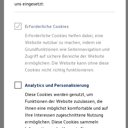
Inhalten und Angeboten, die auf dieser
Rettungsdienste
uns eingesetzt:
ONE Business ID Vorteile
Webseite speziell aufgeführt sind.
Fahrzeugsuche & Marktplatz
Fahrzeugsuche
Fahrzeuge online kaufen
Erforderliche Cookies
Digitaler Marktplatz
Kauf & Finanzierung
Erforderliche Cookies helfen dabei, eine
Impressum
Online-Fahrzeugbewertung
Website nutzbar zu machen, indem sie
Aktionen & Angebote
E-Auto-Förderung
Grundfunktionen wie Seitennavigation und
Datenschutzerklärung
Für Privatkunden
Zugriff auf sichere Bereiche der Website
Für Gewerbekunden
ermöglichen. Die Website kann ohne diese
Profi Paket
TopDeal
Cookies nicht richtig funktionieren.
Impressum
Gebrauchtwagen
ProfiPartner für Gebrauchtwagen
Zertifizierte Gebrauchtwagen
Analytics und Personalisierung
Autohaus Erdle
Finanzierung
Diese Cookies werden genutzt, um
Für Privatkunden
Peter-Sengl-Str. 26
Für Gewerbekunden
Funktionen der Website zuzulassen, die
Leasing
Ihnen eine möglichst komfortable und auf
Für Privatkunden
86447 Aindling
Ihre Interessen zugeschnittene Nutzung
Für Gewerbekunden
Versicherungen & Garantien
ermöglichen. Diese Cookies sammeln
Telefonnummer: 08237/9603-0
Garantien