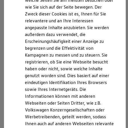
welche Seiten Sie am meisten besuchen oder
Digitales Bordbuch
wie Sie sich auf der Seite bewegen. Der
Fahrerassistenz- und Sicherheitssysteme
Datenschutzerklärung
Zweck dieser Cookies ist es, Ihnen für Sie
Kontrollleuchten
Kurzfahrprofile und Ölverdünnung
relevantere und an Ihre Interessen
Batterieverordnung
angepasste Inhalte anzubieten. Sie werden
XTL-Dieselkraftstoff
Datenschutz­erklärung
außerdem dazu verwendet, die
Ersatzteile und Betriebsflüssigkeiten
Datenschutz auf einen Blick
Original Zubehör und Lifestyle Produkte
Erscheinungshäufigkeit einer Anzeige zu
myVolkswagen
begrenzen und die Effektivität von
myVolkswagen Business
Allgemeine Hinweise
Kampagnen zu messen und zu steuern. Sie
Elektrisch & Autonom
Elektro - & Hybridfahrzeuge
registrieren, ob Sie eine Webseite besucht
Die folgenden Hinweise geben einen einfachen
Unser Ansatz
haben oder nicht, sowie welche Inhalte
Überblick darüber, was mit Ihren personenbezogenen
Klimafreundlicher Strom
genutzt worden sind. Dies basiert auf einer
Daten passiert, wenn Sie diese Website besuchen.
Reichweite & Ladelösungen
Reichweitensimulator
eindeutigen Identifikation Ihres Browsers
Personenbezogene Daten sind alle Daten, mit denen
Ladezeitensimulator
sowie Ihres Internetgeräts. Die
Sie persönlich identifiziert werden können.
Ladelösungen für Privatkunden
Informationen können mit anderen
Ausführliche Informationen zum Thema Datenschutz
Ladelösungen für Gewerbekunden
Wallbox und Ladekabel
Webseiten oder Seiten Dritter, wie z.B.
entnehmen Sie unserer unter diesem Text
Bidirektionales Laden
Volkswagen Konzerngesellschaften oder
aufgeführten Datenschutzerklärung.
Förderung & Kosten der Elektrofahrzeuge
Werbetreibenden, geteilt werden, sodass
Fördermöglichkeiten für Privatkunden
Fördermöglichkeiten für Gewerbekunden
Ihnen auch auf anderen Webseiten relevante
Datenerfassung auf dieser Website
Kostensimulator