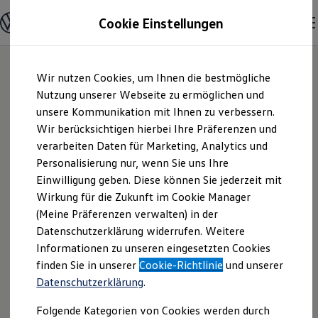
Modelle & Konfigurator
Cookie Einstellungen
Nutzfahrzeuge
Nutzfahrzeugkategorien entdecken
Modelle konfigurieren
Konfiguration laden
Zum
Zum
Modelle vergleichen
Wir nutzen Cookies, um Ihnen die bestmögliche
Hauptinhalt
Footer
Vorgängermodelle und Oldtimer
springen
springen
Nutzung unserer Webseite zu ermöglichen und
Vorgängermodelle
Oldtimer
unsere Kommunikation mit Ihnen zu verbessern.
Autohaus Erdle e. K.
Bulli Historie
Wir berücksichtigen hierbei Ihre Präferenzen und
Branchenlösungen & Gewerbekunden
verarbeiten Daten für Marketing, Analytics und
Umbaulösungen und Hersteller finden
Inh. Bernhard Erdle |
Auf- und Umbauten entdecken & konfigurieren
Personalisierung nur, wenn Sie uns Ihre
Groß- und Sonderkunden
Einwilligung geben. Diese können Sie jederzeit mit
Impressum &
Großkunden
Wirkung für die Zukunft im Cookie Manager
Kommunen & Behörden
Journalisten
(Meine Präferenzen verwalten) in der
Rechtliches
Sportvereine
Datenschutzerklärung widerrufen. Weitere
Branchenlösungen
Informationen zu unseren eingesetzten Cookies
Bau & Handwerk
Gewerbliche Personenbeförderung
Hier finden Sie Informationen über die
finden Sie in unserer
Cookie-Richtlinie
und unserer
Service & mobile Werkstätten
Datenschutzerklärung
.
Autohaus Erdle e. K. Inh. Bernhard Erdle
Kurier, Logistik & Handel
Kühlfahrzeuge
als verantwortliche Anbieterin von
Folgende Kategorien von Cookies werden durch
Feuerwehr