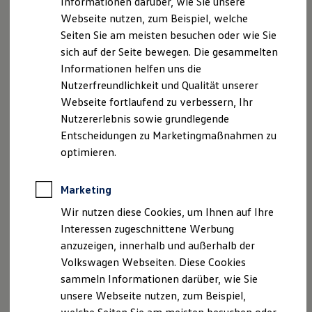
Informationen darüber, wie Sie unsere
Kfz-Versicherung für Nutzfahrzeuge
Webseite nutzen, zum Beispiel, welche
Restschuldversicherung
Faxnummer: 08237/9603-50
Wartungsverträge
Seiten Sie am meisten besuchen oder wie Sie
Besitzer & Service
sich auf der Seite bewegen. Die gesammelten
E-Mail:
info@autohaus-erdle.de
Reparatur & Service
Informationen helfen uns die
Sommer-Special
Reparatur, Pflege & Inspektion
Nutzerfreundlichkeit und Qualität unserer
Umsatzst.-ID-Nr.: DE258080759
Servicetermin anfragen
Webseite fortlaufend zu verbessern, Ihr
Service-Vorteile bei Volkswagen Nutzfahrzeuge
Registergericht: Aichach, HR Augsburg 16161
Nutzererlebnis sowie grundlegende
ServicePlus
Economy Service
Entscheidungen zu Marketingmaßnahmen zu
Räder & Reifen Service
Geschäftsführer: Bernhard Erdle
optimieren.
Ersatzfahrzeuge
Notdienst und Pannenhilfe
Hinweis gemäß § 36
Software, Konnektivität & Apps
Marketing
Verbraucherstreitbeilegungsgesetz (VSBG)
California App
VW Connect für Ihren ID. Buzz
Wir nutzen diese Cookies, um Ihnen auf Ihre
VW Connect für Ihren Transporter/Caravelle
„Wir sind zur Teilnahme an einem
Interessen zugeschnittene Werbung
VW Connect für Ihren Amarok
Streitbeilegungsverfahren vor einer
anzuzeigen, innerhalb und außerhalb der
VW Connect für andere Modelle
Verbraucherschlichtungsstelle
Connect Pro
Volkswagen Webseiten. Diese Cookies
Fleet Interface Data
sammeln Informationen darüber, wie Sie
Multistop Pathfinder
weder bereit noch dazu verpflichtet.“
unsere Webseite nutzen, zum Beispiel,
Übersicht Software Updates
Hilfreiches für Besitzer