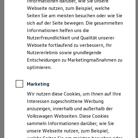
Informationen darüber, wie Sie unsere
Garantien
Webseite nutzen, zum Beispiel, welche
Kfz-Versicherung für Nutzfahrzeuge
Restschuldversicherung
Seiten Sie am meisten besuchen oder wie Sie
Wartungsverträge
sich auf der Seite bewegen. Die gesammelten
Besitzer & Service
Informationen helfen uns die
Reparatur & Service
Sommer-Special
Nutzerfreundlichkeit und Qualität unserer
Reparatur, Pflege & Inspektion
Webseite fortlaufend zu verbessern, Ihr
Servicetermin anfragen
Nutzererlebnis sowie grundlegende
Service-Vorteile bei Volkswagen Nutzfahrzeuge
ServicePlus
Entscheidungen zu Marketingmaßnahmen zu
Economy Service
optimieren.
Räder & Reifen Service
Ersatzfahrzeuge
Notdienst und Pannenhilfe
Marketing
Software, Konnektivität & Apps
California App
Wir nutzen diese Cookies, um Ihnen auf Ihre
VW Connect für Ihren ID. Buzz
Interessen zugeschnittene Werbung
VW Connect für Ihren Transporter/Caravelle
anzuzeigen, innerhalb und außerhalb der
VW Connect für Ihren Amarok
VW Connect für andere Modelle
Volkswagen Webseiten. Diese Cookies
Connect Pro
sammeln Informationen darüber, wie Sie
Fleet Interface Data
unsere Webseite nutzen, zum Beispiel,
Multistop Pathfinder
Übersicht Software Updates