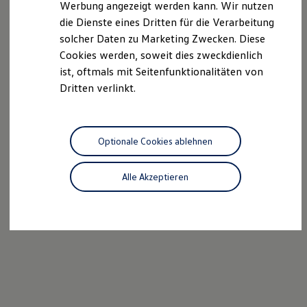
Werbung angezeigt werden kann. Wir nutzen
Kostensimulator
die Dienste eines Dritten für die Verarbeitung
Autonomes Fahren
Mehr zum ID. Buzz
solcher Daten zu Marketing Zwecken. Diese
Online Beratung
Cookies werden, soweit dies zweckdienlich
California Welt
ist, oftmals mit Seitenfunktionalitäten von
California Club
California Magazin & Ratgeber
Dritten verlinkt.
Vanlife
Ratgeber
Routen & Reisen
California Reisen & Erlebnisse
Optionale Cookies ablehnen
California App
California Lifestyle & Zubehör
Übernachten im California
Alle Akzeptieren
Marke
Unternehmen
Karriere
Karriere im Unternehmen
Karriere im Autohaus
Nachhaltigkeit
Kunden
Gesellschaft
Natur
Events
Rückblick VW Bus Festival 2023