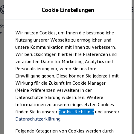
Modelle & Konfigurator
Cookie Einstellungen
Nutzfahrzeuge
Nutzfahrzeugkategorien entdecken
Modelle konfigurieren
Konfiguration laden
Startseite
Besitzer & Service
Reparatur & Service
Zum
Zum
Modelle vergleichen
Servicetermin anfragen
Wir nutzen Cookies, um Ihnen die bestmögliche
Hauptinhalt
Footer
Vorgängermodelle und Oldtimer
springen
springen
Nutzung unserer Webseite zu ermöglichen und
Vorgängermodelle
Oldtimer
unsere Kommunikation mit Ihnen zu verbessern.
Bulli Historie
Wir berücksichtigen hierbei Ihre Präferenzen und
Branchenlösungen & Gewerbekunden
Servicetermin bequem
verarbeiten Daten für Marketing, Analytics und
Umbaulösungen und Hersteller finden
Auf- und Umbauten entdecken & konfigurieren
Personalisierung nur, wenn Sie uns Ihre
Groß- und Sonderkunden
online anfragen
Einwilligung geben. Diese können Sie jederzeit mit
Großkunden
Wirkung für die Zukunft im Cookie Manager
Kommunen & Behörden
Journalisten
(Meine Präferenzen verwalten) in der
Sportvereine
Nutzen Sie unser Onlineformular, um schnell und
Datenschutzerklärung widerrufen. Weitere
Branchenlösungen
Informationen zu unseren eingesetzten Cookies
unkompliziert einen Servicetermin bei Ihrem
Bau & Handwerk
Gewerbliche Personenbeförderung
finden Sie in unserer
Cookie-Richtlinie
und unserer
Volkswagen
Nutzfahrzeuge
Partner anzufragen.
Service & mobile Werkstätten
Datenschutzerklärung
.
Kurier, Logistik & Handel
Menschen mit Behinderung
Folgende Kategorien von Cookies werden durch
Kühlfahrzeuge