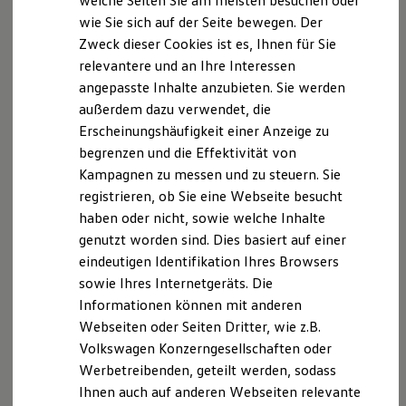
welche Seiten Sie am meisten besuchen oder
Hilfreiches für Besitzer
wie Sie sich auf der Seite bewegen. Der
Digitales Bordbuch
Zweck dieser Cookies ist es, Ihnen für Sie
Fahrerassistenz- und Sicherheitssysteme
Kontrollleuchten
relevantere und an Ihre Interessen
Kurzfahrprofile und Ölverdünnung
angepasste Inhalte anzubieten. Sie werden
Batterieverordnung
außerdem dazu verwendet, die
XTL-Dieselkraftstoff
Ersatzteile und Betriebsflüssigkeiten
Erscheinungshäufigkeit einer Anzeige zu
Original Zubehör und Lifestyle Produkte
begrenzen und die Effektivität von
myVolkswagen
Kampagnen zu messen und zu steuern. Sie
myVolkswagen Business
Elektrisch & Autonom
registrieren, ob Sie eine Webseite besucht
Elektro - & Hybridfahrzeuge
haben oder nicht, sowie welche Inhalte
Unser Ansatz
genutzt worden sind. Dies basiert auf einer
Klimafreundlicher Strom
Reichweite & Ladelösungen
eindeutigen Identifikation Ihres Browsers
Reichweitensimulator
sowie Ihres Internetgeräts. Die
Ladezeitensimulator
Informationen können mit anderen
Ladelösungen für Privatkunden
Ladelösungen für Gewerbekunden
Webseiten oder Seiten Dritter, wie z.B.
Wallbox und Ladekabel
Volkswagen Konzerngesellschaften oder
Bidirektionales Laden
Werbetreibenden, geteilt werden, sodass
Förderung & Kosten der Elektrofahrzeuge
Fördermöglichkeiten für Privatkunden
Ihnen auch auf anderen Webseiten relevante
Fördermöglichkeiten für Gewerbekunden