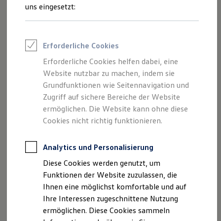
Feuerwehr
uns eingesetzt:
Rettungsdienste
ONE Business ID Vorteile
Fahrzeugsuche & Marktplatz
Fahrzeugsuche
Erforderliche Cookies
Fahrzeuge online kaufen
Digitaler Marktplatz
Erforderliche Cookies helfen dabei, eine
Kauf & Finanzierung
Website nutzbar zu machen, indem sie
Online-Fahrzeugbewertung
Aktionen & Angebote
Grundfunktionen wie Seitennavigation und
E-Auto-Förderung
Zugriff auf sichere Bereiche der Website
Für Privatkunden
ermöglichen. Die Website kann ohne diese
Für Gewerbekunden
Profi Paket
Cookies nicht richtig funktionieren.
TopDeal
Gebrauchtwagen
ProfiPartner für Gebrauchtwagen
Analytics und Personalisierung
Zertifizierte Gebrauchtwagen
Diese Cookies werden genutzt, um
Finanzierung
Für Privatkunden
Funktionen der Website zuzulassen, die
Für Gewerbekunden
Ihnen eine möglichst komfortable und auf
Leasing
Ihre Interessen zugeschnittene Nutzung
Für Privatkunden
Für Gewerbekunden
ermöglichen. Diese Cookies sammeln
Versicherungen & Garantien