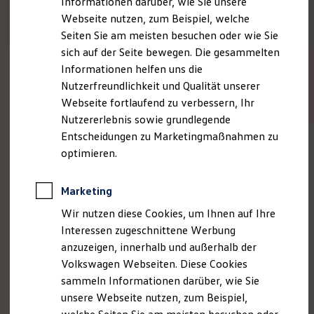
Informationen darüber, wie Sie unsere
Garantien
Webseite nutzen, zum Beispiel, welche
Kfz-Versicherung für Nutzfahrzeuge
Restschuldversicherung
Seiten Sie am meisten besuchen oder wie Sie
Wartungsverträge
sich auf der Seite bewegen. Die gesammelten
Besitzer & Service
Informationen helfen uns die
Reparatur & Service
Sommer-Special
Nutzerfreundlichkeit und Qualität unserer
Reparatur, Pflege & Inspektion
Webseite fortlaufend zu verbessern, Ihr
Servicetermin anfragen
Nutzererlebnis sowie grundlegende
Service-Vorteile bei Volkswagen Nutzfahrzeuge
ServicePlus
Entscheidungen zu Marketingmaßnahmen zu
Economy Service
optimieren.
Räder & Reifen Service
Ersatzfahrzeuge
Notdienst und Pannenhilfe
Marketing
Software, Konnektivität & Apps
California App
Wir nutzen diese Cookies, um Ihnen auf Ihre
VW Connect für Ihren ID. Buzz
Interessen zugeschnittene Werbung
VW Connect für Ihren Transporter/Caravelle
anzuzeigen, innerhalb und außerhalb der
VW Connect für Ihren Amarok
VW Connect für andere Modelle
Volkswagen Webseiten. Diese Cookies
Connect Pro
sammeln Informationen darüber, wie Sie
Fleet Interface Data
unsere Webseite nutzen, zum Beispiel,
Multistop Pathfinder
Übersicht Software Updates