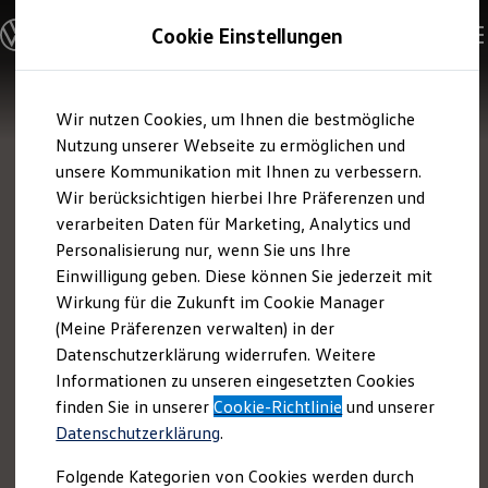
Modelle & Konfigurator
Cookie Einstellungen
Nutzfahrzeuge
Nutzfahrzeugkategorien entdecken
Modelle konfigurieren
Konfiguration laden
Zum
Zum
Modelle vergleichen
Wir nutzen Cookies, um Ihnen die bestmögliche
Hauptinhalt
Footer
Vorgängermodelle und Oldtimer
springen
springen
Nutzung unserer Webseite zu ermöglichen und
Vorgängermodelle
Oldtimer
unsere Kommunikation mit Ihnen zu verbessern.
Bulli Historie
Wir berücksichtigen hierbei Ihre Präferenzen und
Branchenlösungen & Gewerbekunden
verarbeiten Daten für Marketing, Analytics und
Umbaulösungen und Hersteller finden
Auf- und Umbauten entdecken & konfigurieren
Personalisierung nur, wenn Sie uns Ihre
Groß- und Sonderkunden
Einwilligung geben. Diese können Sie jederzeit mit
Großkunden
Wirkung für die Zukunft im Cookie Manager
Kommunen & Behörden
Journalisten
(Meine Präferenzen verwalten) in der
Sportvereine
Datenschutzerklärung widerrufen. Weitere
Branchenlösungen
Informationen zu unseren eingesetzten Cookies
Bau & Handwerk
Gewerbliche Personenbeförderung
finden Sie in unserer
Cookie-Richtlinie
und unserer
Service & mobile Werkstätten
Datenschutzerklärung
.
Kurier, Logistik & Handel
Menschen mit Behinderung
Folgende Kategorien von Cookies werden durch
Kühlfahrzeuge