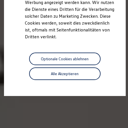
Werbung angezeigt werden kann. Wir nutzen
Kostensimulator
die Dienste eines Dritten für die Verarbeitung
Autonomes Fahren
Mehr zum ID. Buzz
solcher Daten zu Marketing Zwecken. Diese
Online Beratung
Cookies werden, soweit dies zweckdienlich
California Welt
ist, oftmals mit Seitenfunktionalitäten von
California Club
California Magazin & Ratgeber
Dritten verlinkt.
Vanlife
Ratgeber
Routen & Reisen
California Reisen & Erlebnisse
Optionale Cookies ablehnen
California App
California Lifestyle & Zubehör
Übernachten im California
Alle Akzeptieren
Marke
Unternehmen
Karriere
Karriere im Unternehmen
Karriere im Autohaus
Nachhaltigkeit
Kunden
Gesellschaft
Natur
Events
Rückblick VW Bus Festival 2023