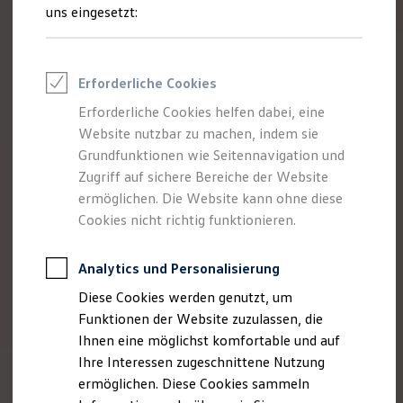
Feuerwehr
uns eingesetzt:
Rettungsdienste
ONE Business ID Vorteile
Fahrzeugsuche & Marktplatz
Fahrzeugsuche
Erforderliche Cookies
Fahrzeuge online kaufen
Digitaler Marktplatz
Erforderliche Cookies helfen dabei, eine
Kauf & Finanzierung
Website nutzbar zu machen, indem sie
Online-Fahrzeugbewertung
Aktionen & Angebote
Grundfunktionen wie Seitennavigation und
E-Auto-Förderung
Zugriff auf sichere Bereiche der Website
Für Privatkunden
ermöglichen. Die Website kann ohne diese
Für Gewerbekunden
Profi Paket
Cookies nicht richtig funktionieren.
TopDeal
Gebrauchtwagen
ProfiPartner für Gebrauchtwagen
Analytics und Personalisierung
Zertifizierte Gebrauchtwagen
Diese Cookies werden genutzt, um
Finanzierung
Für Privatkunden
Funktionen der Website zuzulassen, die
Für Gewerbekunden
Ihnen eine möglichst komfortable und auf
Leasing
Ihre Interessen zugeschnittene Nutzung
Für Privatkunden
Für Gewerbekunden
ermöglichen. Diese Cookies sammeln
Versicherungen & Garantien