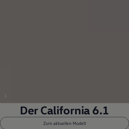
1
Der
California
6.1
Zum aktuellen Modell