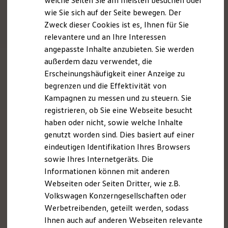
welche Seiten Sie am meisten besuchen oder
Hilfreiches für Besitzer
wie Sie sich auf der Seite bewegen. Der
Digitales Bordbuch
Zweck dieser Cookies ist es, Ihnen für Sie
Fahrerassistenz- und Sicherheitssysteme
Kontrollleuchten
relevantere und an Ihre Interessen
Kurzfahrprofile und Ölverdünnung
angepasste Inhalte anzubieten. Sie werden
Batterieverordnung
außerdem dazu verwendet, die
XTL-Dieselkraftstoff
Ersatzteile und Betriebsflüssigkeiten
Erscheinungshäufigkeit einer Anzeige zu
Original Zubehör und Lifestyle Produkte
begrenzen und die Effektivität von
myVolkswagen
Kampagnen zu messen und zu steuern. Sie
myVolkswagen Business
Elektrisch & Autonom
registrieren, ob Sie eine Webseite besucht
Elektro - & Hybridfahrzeuge
haben oder nicht, sowie welche Inhalte
Unser Ansatz
genutzt worden sind. Dies basiert auf einer
Klimafreundlicher Strom
Reichweite & Ladelösungen
eindeutigen Identifikation Ihres Browsers
Reichweitensimulator
sowie Ihres Internetgeräts. Die
Ladezeitensimulator
Informationen können mit anderen
Ladelösungen für Privatkunden
Ladelösungen für Gewerbekunden
Webseiten oder Seiten Dritter, wie z.B.
Wallbox und Ladekabel
Volkswagen Konzerngesellschaften oder
Bidirektionales Laden
Werbetreibenden, geteilt werden, sodass
Förderung & Kosten der Elektrofahrzeuge
Fördermöglichkeiten für Privatkunden
Ihnen auch auf anderen Webseiten relevante
Fördermöglichkeiten für Gewerbekunden