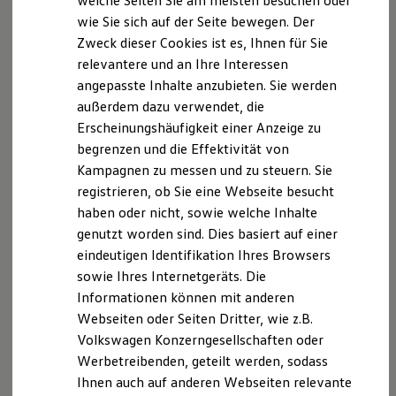
welche Seiten Sie am meisten besuchen oder
Hilfreiches für Besitzer
teilweise Sonderausstattungen der Fahrzeuge gegen
wie Sie sich auf der Seite bewegen. Der
Digitales Bordbuch
Mehrpreis.
Zweck dieser Cookies ist es, Ihnen für Sie
Fahrerassistenz- und Sicherheitssysteme
Bitte beachten Sie auch unseren Konfigurator für eine
Kontrollleuchten
relevantere und an Ihre Interessen
Übersicht der aktuell verfügbaren Modelle und Ausstattungen.
Kurzfahrprofile und Ölverdünnung
angepasste Inhalte anzubieten. Sie werden
Batterieverordnung
außerdem dazu verwendet, die
XTL-Dieselkraftstoff
Die angegebenen Verbrauchs- und Emissionswerte beziehen
Ersatzteile und Betriebsflüssigkeiten
sich nicht auf ein einzelnes Fahrzeug und sind nicht Bestandteil
Erscheinungshäufigkeit einer Anzeige zu
Original Zubehör und Lifestyle Produkte
des Angebots, sondern dienen allein Vergleichszwecken
begrenzen und die Effektivität von
myVolkswagen
zwischen den verschiedenen Fahrzeugtypen.
Kampagnen zu messen und zu steuern. Sie
myVolkswagen Business
Zusatzausstattungen und Zubehör (Anbauteile, Reifenformat
Elektrisch & Autonom
registrieren, ob Sie eine Webseite besucht
usw.) können relevante Fahrzeugparameter, wie
z. B.
Gewicht,
Elektro - & Hybridfahrzeuge
haben oder nicht, sowie welche Inhalte
Unser Ansatz
Rollwiderstand und Aerodynamik verändern und neben
genutzt worden sind. Dies basiert auf einer
Klimafreundlicher Strom
Witterungs- und Verkehrsbedingungen sowie dem
Reichweite & Ladelösungen
eindeutigen Identifikation Ihres Browsers
individuellen Fahrverhalten den Kraftstoffverbrauch, den
Reichweitensimulator
Stromverbrauch, die CO₂-Emissionen und die
sowie Ihres Internetgeräts. Die
Ladezeitensimulator
Fahrleistungswerte eines Fahrzeugs beeinflussen.
Informationen können mit anderen
Ladelösungen für Privatkunden
Ladelösungen für Gewerbekunden
Webseiten oder Seiten Dritter, wie z.B.
Wallbox und Ladekabel
Weitere Informationen zum offiziellen Kraftstoffverbrauch und
Volkswagen Konzerngesellschaften oder
Bidirektionales Laden
den offiziellen spezifischen CO₂-Emissionen neuer
Werbetreibenden, geteilt werden, sodass
Förderung & Kosten der Elektrofahrzeuge
Personenkraftwagen können dem „Leitfaden über den
Fördermöglichkeiten für Privatkunden
Ihnen auch auf anderen Webseiten relevante
Kraftstoffverbrauch, die CO₂-Emissionen und den
Fördermöglichkeiten für Gewerbekunden