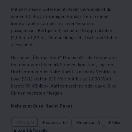
Mit dem neuen Gute-Nacht-Paket verwandelst du
deinen
ID. Buzz
in wenigen Handgriffen in einen
komfortablen Camper für zwei Personen:
passgenaues Bettgestell, bequeme Klappmatratze
(2,03 m x1,20 m), Verdunklungsset, Tisch und Stühle -
alles dabei.
Der neue „Übernachten“-Modus hält die Temperatur
im Innenraum bis zu 48 Stunden konstant, egal ob
Hochsommer oder kalte Nacht. Und dank Vehicle-to-
Load (V2L) stehen 230 Volt mit bis zu 2.000 Watt
bereit: für Kühlbox, Kaffeemaschine oder das e-Bike
für den nächsten Morgen.
Mehr zum Gute-Nacht-Paket
14 von 14 Details
Alle (14)
Exterieur (6)
Interieur (7)
Pakete (1)
14 von 14
Details