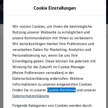
Modelle & Konfigurator
Cookie Einstellungen
Nutzfahrzeuge
Nutzfahrzeugkategorien entdecken
Modelle konfigurieren
Konfiguration laden
Zum
Zum
Modelle vergleichen
Wir nutzen Cookies, um Ihnen die bestmögliche
Hauptinhalt
Footer
Vorgängermodelle und Oldtimer
Multifunktionslenkrad
springen
springen
Nutzung unserer Webseite zu ermöglichen und
Vorgängermodelle
Oldtimer
unsere Kommunikation mit Ihnen zu verbessern.
Bulli Historie
Wir berücksichtigen hierbei Ihre Präferenzen und
Branchenlösungen & Gewerbekunden
verarbeiten Daten für Marketing, Analytics und
Umbaulösungen und Hersteller finden
Ihre
zentrale
Auf- und Umbauten entdecken & konfigurieren
Personalisierung nur, wenn Sie uns Ihre
Groß- und Sonderkunden
Einwilligung geben. Diese können Sie jederzeit mit
Großkunden
Steuereinheit
Wirkung für die Zukunft im Cookie Manager
Kommunen & Behörden
Journalisten
(Meine Präferenzen verwalten) in der
Sportvereine
Datenschutzerklärung widerrufen. Weitere
Branchenlösungen
Informationen zu unseren eingesetzten Cookies
Bau & Handwerk
Gewerbliche Personenbeförderung
finden Sie in unserer
Cookie-Richtlinie
und unserer
Service & mobile Werkstätten
Datenschutzerklärung
.
Kurier, Logistik & Handel
Menschen mit Behinderung
Folgende Kategorien von Cookies werden durch
Kühlfahrzeuge