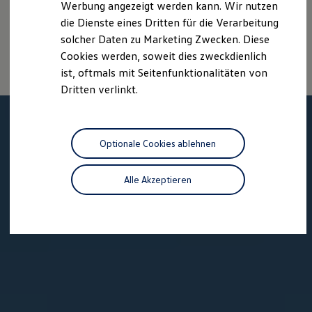
Werbung angezeigt werden kann. Wir nutzen
Stromverbrauch neuer Personenkraftwagen“ entnommen
Kostensimulator
werden, der an allen Verkaufsstellen und bei der DAT
die Dienste eines Dritten für die Verarbeitung
Autonomes Fahren
Mehr zum ID. Buzz
Deutsche Automobil Treuhand GmbH, Hellmuth-Hirth-Str. 1, D-
solcher Daten zu Marketing Zwecken. Diese
Online Beratung
73760 Ostfildern oder unter
www.dat.de/co2
erhältlich ist.
Cookies werden, soweit dies zweckdienlich
California Welt
ist, oftmals mit Seitenfunktionalitäten von
California Club
California Magazin & Ratgeber
Dritten verlinkt.
Vanlife
Ratgeber
Routen & Reisen
California Reisen & Erlebnisse
Optionale Cookies ablehnen
California App
California Lifestyle & Zubehör
Übernachten im California
Alle Akzeptieren
Marke
Unternehmen
Karriere
Karriere im Unternehmen
Karriere im Autohaus
Nachhaltigkeit
Kunden
Gesellschaft
Natur
Events
Rückblick VW Bus Festival 2023