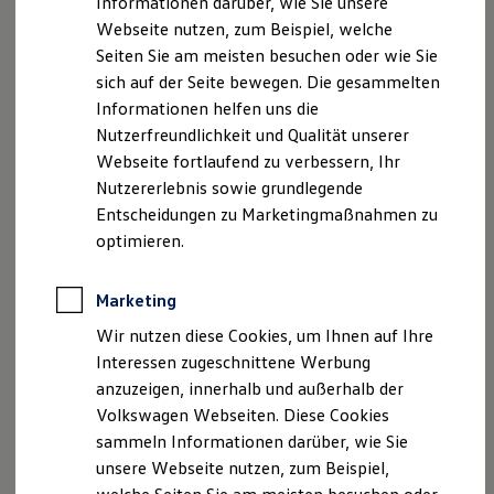
Informationen darüber, wie Sie unsere
Garantien
Webseite nutzen, zum Beispiel, welche
Kfz-Versicherung für Nutzfahrzeuge
Restschuldversicherung
Seiten Sie am meisten besuchen oder wie Sie
Impressum
Nutzungsbedingungen
Wartungsverträge
sich auf der Seite bewegen. Die gesammelten
Besitzer & Service
Datenschutzerklärungen
Cookie-Richtlinie
Informationen helfen uns die
Reparatur & Service
Lizenzhinweise Dritter
Sommer-Special
Nutzerfreundlichkeit und Qualität unserer
Angaben zum Digital Service Act (DSA)
EU Data Act
Reparatur, Pflege & Inspektion
Webseite fortlaufend zu verbessern, Ihr
Servicetermin anfragen
Produktsicherheitsinformationen
Rückrufe
Vorschriften
Nutzererlebnis sowie grundlegende
Service-Vorteile bei Volkswagen Nutzfahrzeuge
Kontakt
Händlersuche
Newsletter
ServicePlus
Entscheidungen zu Marketingmaßnahmen zu
VERTRAG WIDERRUFEN
Economy Service
optimieren.
Räder & Reifen Service
Ersatzfahrzeuge
Notdienst und Pannenhilfe
Marketing
Software, Konnektivität & Apps
Disclaimer von Volkswagen AG
California App
Wir nutzen diese Cookies, um Ihnen auf Ihre
1.
Erhältlich mit Infotainment-Paket.
VW Connect für Ihren ID. Buzz
Interessen zugeschnittene Werbung
VW Connect für Ihren Transporter/Caravelle
2.
Erhältlich mit den Paketen Comfort Paket/Comfort Paket Plus
anzuzeigen, innerhalb und außerhalb der
VW Connect für Ihren Amarok
oder dem Paket Assistance Plus.
VW Connect für andere Modelle
Volkswagen Webseiten. Diese Cookies
Connect Pro
sammeln Informationen darüber, wie Sie
Die in dieser Darstellung gezeigten Fahrzeuge und
Fleet Interface Data
Ausstattungen können in einzelnen Details vom aktuellen
unsere Webseite nutzen, zum Beispiel,
Multistop Pathfinder
Übersicht Software Updates
deutschen Lieferprogramm abweichen. Abgebildet sind