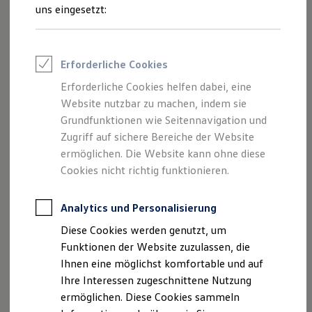
Feuerwehr
uns eingesetzt:
Rettungsdienste
ONE Business ID Vorteile
Fahrzeugsuche & Marktplatz
--:--
Fahrzeugsuche
Erforderliche Cookies
Verbleibende Zeit, --:--
Fahrzeuge online kaufen
Digitaler Marktplatz
Erforderliche Cookies helfen dabei, eine
Kauf & Finanzierung
Damit können die Hände während der Fahrt am Steuer
Website nutzbar zu machen, indem sie
Online-Fahrzeugbewertung
bleiben: Das serienmäßige Multifunktionslenkrad aus Leder
Aktionen & Angebote
Grundfunktionen wie Seitennavigation und
überzeugt mit hohem Bedienungskomfort und angenehmer
E-Auto-Förderung
Zugriff auf sichere Bereiche der Website
Für Privatkunden
Haptik. Über die Tasten lassen sich unter anderem das
ermöglichen. Die Website kann ohne diese
Für Gewerbekunden
1
DAB+-Radio, das optionale Navigationssystem
, Ihr
Profi Paket
Cookies nicht richtig funktionieren.
TopDeal
Smartphone oder die Geschwindigkeitsregelanlage steuern.
Gebrauchtwagen
Zudem können Sie mithilfe des Multifunktionslenkrads das
ProfiPartner für Gebrauchtwagen
Analytics und Personalisierung
Digital Cockpit individuell anpassen. Und die optionale
Zertifizierte Gebrauchtwagen
Diese Cookies werden genutzt, um
Finanzierung
2
Lenkradheizung
hält Ihre Hände auch im Winter schön
Für Privatkunden
Funktionen der Website zuzulassen, die
warm.
Für Gewerbekunden
Ihnen eine möglichst komfortable und auf
Leasing
Ihre Interessen zugeschnittene Nutzung
Für Privatkunden
Konfigurator starten
Für Gewerbekunden
ermöglichen. Diese Cookies sammeln
Versicherungen & Garantien