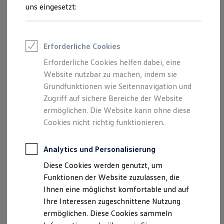
Feuerwehr
uns eingesetzt:
Rettungsdienste
--:--
ONE Business ID Vorteile
Verbleibende Zeit, --:--
Fahrzeugsuche & Marktplatz
Fahrzeugsuche
Erleben Sie fesselnden Sound und unbeschreibliche
Erforderliche Cookies
Fahrzeuge online kaufen
Gänsehautmomente: 12 High-End-Lautsprecher, ein
Digitaler Marktplatz
Erforderliche Cookies helfen dabei, eine
Kauf & Finanzierung
kraftvoller Subwoofer, raffiniert auf das Interieur
Website nutzbar zu machen, indem sie
Online-Fahrzeugbewertung
abgestimmt – das optionale Premium-Soundsystem von
Aktionen & Angebote
Grundfunktionen wie Seitennavigation und
1
E-Auto-Förderung
Harman Kardon
verwandelt den
ID. Buzz
in eine rollende
Zugriff auf sichere Bereiche der Website
Für Privatkunden
Konzerthalle. Es liefert einen präzise definierten Klang, der
ermöglichen. Die Website kann ohne diese
Für Gewerbekunden
sowohl die Höhen als auch die Tiefen hervorragend
Profi Paket
Cookies nicht richtig funktionieren.
TopDeal
ausbalanciert. Für alle, die Musik unterwegs nicht nur hören,
Gebrauchtwagen
sondern zelebrieren wollen.
ProfiPartner für Gebrauchtwagen
Analytics und Personalisierung
Zertifizierte Gebrauchtwagen
Diese Cookies werden genutzt, um
Konfigurator starten
Finanzierung
Für Privatkunden
Funktionen der Website zuzulassen, die
Für Gewerbekunden
Ihnen eine möglichst komfortable und auf
Leasing
Ihre Interessen zugeschnittene Nutzung
Für Privatkunden
Für Gewerbekunden
ermöglichen. Diese Cookies sammeln
Impressum
Nutzungsbedingungen
Versicherungen & Garantien