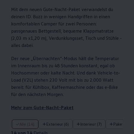
Mit dem neuen Gute-Nacht-Paket verwandelst du
deinen
ID. Buzz
in wenigen Handgriffen in einen
komfortablen Camper für zwei Personen:
passgenaues Bettgestell, bequeme Klappmatratze
(2,03 m x1,20 m), Verdunklungsset, Tisch und Stühle -
alles dabei.
Der neue „Übernachten“-Modus hält die Temperatur
im Innenraum bis zu 48 Stunden konstant, egal ob
Hochsommer oder kalte Nacht. Und dank Vehicle-to-
Load (V2L) stehen 230 Volt mit bis zu 2.000 Watt
bereit: für Kühlbox, Kaffeemaschine oder das e-Bike
für den nächsten Morgen.
Mehr zum Gute-Nacht-Paket
14 von 14 Details
Alle (14)
Exterieur (6)
Interieur (7)
Pakete (1)
14 von 14
Details