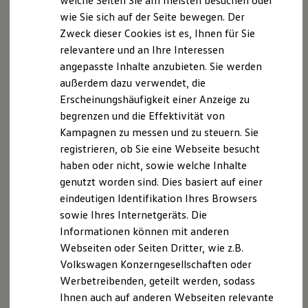
welche Seiten Sie am meisten besuchen oder
Die angegebenen Verbrauchs- und Emissionswerte beziehen
Hilfreiches für Besitzer
wie Sie sich auf der Seite bewegen. Der
Digitales Bordbuch
sich nicht auf ein einzelnes Fahrzeug und sind nicht Bestandteil
Zweck dieser Cookies ist es, Ihnen für Sie
Fahrerassistenz- und Sicherheitssysteme
des Angebots, sondern dienen allein Vergleichszwecken
Kontrollleuchten
relevantere und an Ihre Interessen
zwischen den verschiedenen Fahrzeugtypen.
Kurzfahrprofile und Ölverdünnung
angepasste Inhalte anzubieten. Sie werden
Zusatzausstattungen und Zubehör (Anbauteile, Reifenformat
Batterieverordnung
usw.) können relevante Fahrzeugparameter, wie
z. B.
Gewicht,
außerdem dazu verwendet, die
XTL-Dieselkraftstoff
Rollwiderstand und Aerodynamik verändern und neben
Ersatzteile und Betriebsflüssigkeiten
Erscheinungshäufigkeit einer Anzeige zu
Original Zubehör und Lifestyle Produkte
Witterungs- und Verkehrsbedingungen sowie dem
begrenzen und die Effektivität von
myVolkswagen
individuellen Fahrverhalten den Kraftstoffverbrauch, den
Kampagnen zu messen und zu steuern. Sie
myVolkswagen Business
Stromverbrauch, die CO₂-Emissionen und die
Elektrisch & Autonom
registrieren, ob Sie eine Webseite besucht
Fahrleistungswerte eines Fahrzeugs beeinflussen.
Elektro - & Hybridfahrzeuge
haben oder nicht, sowie welche Inhalte
Unser Ansatz
genutzt worden sind. Dies basiert auf einer
Weitere Informationen zum offiziellen Kraftstoffverbrauch und
Klimafreundlicher Strom
Reichweite & Ladelösungen
den offiziellen spezifischen CO₂-Emissionen neuer
eindeutigen Identifikation Ihres Browsers
Reichweitensimulator
Personenkraftwagen können dem „Leitfaden über den
sowie Ihres Internetgeräts. Die
Ladezeitensimulator
Kraftstoffverbrauch, die CO₂-Emissionen und den
Informationen können mit anderen
Ladelösungen für Privatkunden
Stromverbrauch neuer Personenkraftwagen“ entnommen
Ladelösungen für Gewerbekunden
Webseiten oder Seiten Dritter, wie z.B.
werden, der an allen Verkaufsstellen und bei der DAT
Wallbox und Ladekabel
Volkswagen Konzerngesellschaften oder
Deutsche Automobil Treuhand GmbH, Hellmuth-Hirth-Str. 1, D-
Bidirektionales Laden
Werbetreibenden, geteilt werden, sodass
Förderung & Kosten der Elektrofahrzeuge
73760 Ostfildern oder unter
www.dat.de/co2
erhältlich ist.
Fördermöglichkeiten für Privatkunden
Ihnen auch auf anderen Webseiten relevante
Fördermöglichkeiten für Gewerbekunden