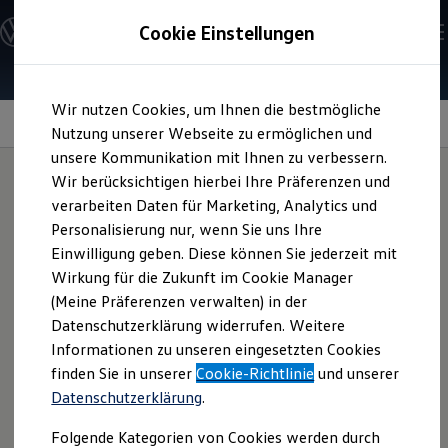
Modelle & Konfigurator
Cookie Einstellungen
Nutzfahrzeuge
Nutzfahrzeugkategorien entdecken
Modelle konfigurieren
Konfiguration laden
Zum
Zum
Modelle vergleichen
Wir nutzen Cookies, um Ihnen die bestmögliche
Hauptinhalt
Footer
Vorgängermodelle und Oldtimer
Soundsystem
springen
springen
Nutzung unserer Webseite zu ermöglichen und
Vorgängermodelle
Oldtimer
unsere Kommunikation mit Ihnen zu verbessern.
Bulli Historie
Wir berücksichtigen hierbei Ihre Präferenzen und
Branchenlösungen & Gewerbekunden
verarbeiten Daten für Marketing, Analytics und
Umbaulösungen und Hersteller finden
Das klingt
hervorragend
Auf- und Umbauten entdecken & konfigurieren
Personalisierung nur, wenn Sie uns Ihre
Groß- und Sonderkunden
Einwilligung geben. Diese können Sie jederzeit mit
Großkunden
Wirkung für die Zukunft im Cookie Manager
Kommunen & Behörden
Journalisten
(Meine Präferenzen verwalten) in der
Sportvereine
Datenschutzerklärung widerrufen. Weitere
Branchenlösungen
Informationen zu unseren eingesetzten Cookies
Bau & Handwerk
Gewerbliche Personenbeförderung
finden Sie in unserer
Cookie-Richtlinie
und unserer
Service & mobile Werkstätten
Datenschutzerklärung
.
Kurier, Logistik & Handel
Menschen mit Behinderung
Folgende Kategorien von Cookies werden durch
Kühlfahrzeuge