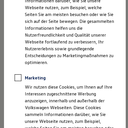
Informationen darüber, wie Sie unsere
Datenschutzerklärungen
Cookie-Richtlinie
Garantien
Webseite nutzen, zum Beispiel, welche
Kfz-Versicherung für Nutzfahrzeuge
Lizenzhinweise Dritter
Restschuldversicherung
Seiten Sie am meisten besuchen oder wie Sie
Angaben zum Digital Service Act (DSA)
EU Data Act
Wartungsverträge
sich auf der Seite bewegen. Die gesammelten
Produktsicherheitsinformationen
Rückrufe
Vorschriften
Besitzer & Service
Informationen helfen uns die
Reparatur & Service
Kontakt
Händlersuche
Newsletter
Sommer-Special
Nutzerfreundlichkeit und Qualität unserer
VERTRAG WIDERRUFEN
Reparatur, Pflege & Inspektion
Webseite fortlaufend zu verbessern, Ihr
Servicetermin anfragen
Nutzererlebnis sowie grundlegende
Service-Vorteile bei Volkswagen Nutzfahrzeuge
ServicePlus
Entscheidungen zu Marketingmaßnahmen zu
Disclaimer von Volkswagen AG
Economy Service
optimieren.
Räder & Reifen Service
1.
Erhältlich mit Infotainment-Paket „Innovision Pro“ “ mit
Ersatzfahrzeuge
Soundsystem „Harman Kardon“ und Head-Up-Display.
Notdienst und Pannenhilfe
Marketing
Software, Konnektivität & Apps
Die in dieser Darstellung gezeigten Fahrzeuge und
California App
Wir nutzen diese Cookies, um Ihnen auf Ihre
Ausstattungen können in einzelnen Details vom aktuellen
VW Connect für Ihren ID. Buzz
Interessen zugeschnittene Werbung
deutschen Lieferprogramm abweichen. Abgebildet sind
VW Connect für Ihren Transporter/Caravelle
anzuzeigen, innerhalb und außerhalb der
VW Connect für Ihren Amarok
teilweise Sonderausstattungen der Fahrzeuge gegen
VW Connect für andere Modelle
Volkswagen Webseiten. Diese Cookies
Mehrpreis.
Connect Pro
Bitte beachten Sie auch unseren Konfigurator für eine
sammeln Informationen darüber, wie Sie
Fleet Interface Data
Übersicht der aktuell verfügbaren Modelle und Ausstattungen.
unsere Webseite nutzen, zum Beispiel,
Multistop Pathfinder
Übersicht Software Updates