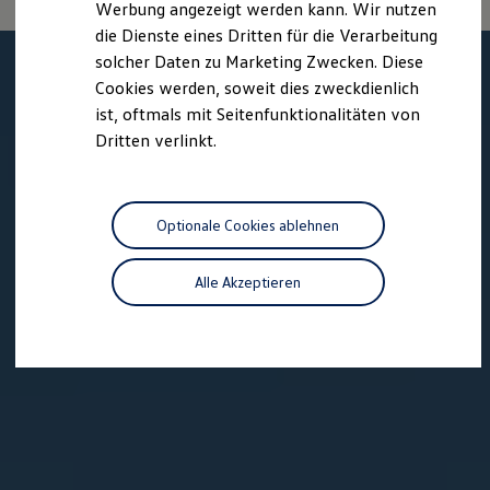
Werbung angezeigt werden kann. Wir nutzen
Kostensimulator
die Dienste eines Dritten für die Verarbeitung
Autonomes Fahren
Mehr zum ID. Buzz
solcher Daten zu Marketing Zwecken. Diese
Online Beratung
Cookies werden, soweit dies zweckdienlich
California Welt
ist, oftmals mit Seitenfunktionalitäten von
California Club
California Magazin & Ratgeber
Dritten verlinkt.
Vanlife
Ratgeber
Routen & Reisen
California Reisen & Erlebnisse
Optionale Cookies ablehnen
California App
California Lifestyle & Zubehör
Übernachten im California
Alle Akzeptieren
Marke
Unternehmen
Karriere
Karriere im Unternehmen
Karriere im Autohaus
Nachhaltigkeit
Kunden
Gesellschaft
Natur
Events
Rückblick VW Bus Festival 2023