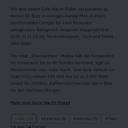
Mit dem neuen Gute-Nacht-Paket verwandelst du
deinen
ID. Buzz
in wenigen Handgriffen in einen
komfortablen Camper für zwei Personen:
passgenaues Bettgestell, bequeme Klappmatratze
(2,03 m x1,20 m), Verdunklungsset, Tisch und Stühle -
alles dabei.
Der neue „Übernachten“-Modus hält die Temperatur
im Innenraum bis zu 48 Stunden konstant, egal ob
Hochsommer oder kalte Nacht. Und dank Vehicle-to-
Load (V2L) stehen 230 Volt mit bis zu 2.000 Watt
bereit: für Kühlbox, Kaffeemaschine oder das e-Bike
für den nächsten Morgen.
Mehr zum Gute-Nacht-Paket
14 von 14 Details
Alle (14)
Exterieur (6)
Interieur (7)
Pakete (1)
14 von 14
Details