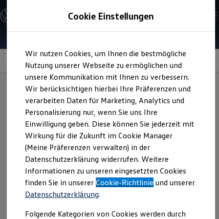
Modelle & Konfigurator
Cookie Einstellungen
Nutzfahrzeuge
Nutzfahrzeugkategorien entdecken
Modelle konfigurieren
Konfiguration laden
Zum
Zum
Modelle vergleichen
Wir nutzen Cookies, um Ihnen die bestmögliche
Hauptinhalt
Footer
Vorgängermodelle und Oldtimer
Elektrische Schiebetüren
springen
springen
Nutzung unserer Webseite zu ermöglichen und
Vorgängermodelle
Oldtimer
unsere Kommunikation mit Ihnen zu verbessern.
Bulli Historie
Wir berücksichtigen hierbei Ihre Präferenzen und
Branchenlösungen & Gewerbekunden
verarbeiten Daten für Marketing, Analytics und
Umbaulösungen und Hersteller finden
Auf die Türen, fertig,
Auf- und Umbauten entdecken & konfigurieren
Personalisierung nur, wenn Sie uns Ihre
Groß- und Sonderkunden
Einwilligung geben. Diese können Sie jederzeit mit
Großkunden
los
Wirkung für die Zukunft im Cookie Manager
Kommunen & Behörden
Journalisten
(Meine Präferenzen verwalten) in der
Sportvereine
Datenschutzerklärung widerrufen. Weitere
Branchenlösungen
Informationen zu unseren eingesetzten Cookies
Bau & Handwerk
Gewerbliche Personenbeförderung
finden Sie in unserer
Cookie-Richtlinie
und unserer
Service & mobile Werkstätten
Datenschutzerklärung
.
Kurier, Logistik & Handel
Kühlfahrzeuge
Folgende Kategorien von Cookies werden durch
Feuerwehr