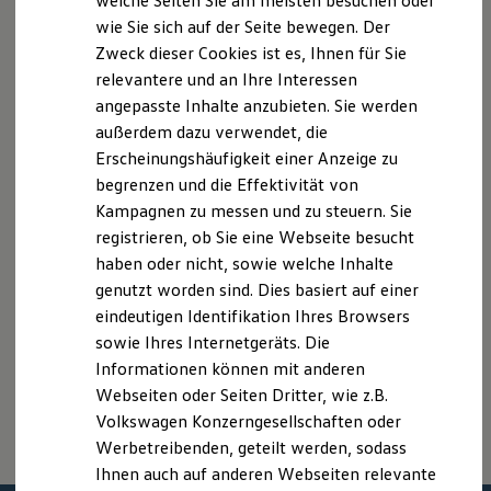
welche Seiten Sie am meisten besuchen oder
Digitales Bordbuch
des Angebots, sondern dienen allein Vergleichszwecken
wie Sie sich auf der Seite bewegen. Der
Fahrerassistenz- und Sicherheitssysteme
zwischen den verschiedenen Fahrzeugtypen.
Zweck dieser Cookies ist es, Ihnen für Sie
Kontrollleuchten
Zusatzausstattungen und Zubehör (Anbauteile, Reifenformat
Kurzfahrprofile und Ölverdünnung
relevantere und an Ihre Interessen
usw.) können relevante Fahrzeugparameter, wie
z. B.
Gewicht,
Batterieverordnung
angepasste Inhalte anzubieten. Sie werden
XTL-Dieselkraftstoff
Rollwiderstand und Aerodynamik verändern und neben
außerdem dazu verwendet, die
Ersatzteile und Betriebsflüssigkeiten
Witterungs- und Verkehrsbedingungen sowie dem
Original Zubehör und Lifestyle Produkte
Erscheinungshäufigkeit einer Anzeige zu
individuellen Fahrverhalten den Kraftstoffverbrauch, den
myVolkswagen
Stromverbrauch, die CO₂-Emissionen und die
begrenzen und die Effektivität von
myVolkswagen Business
Fahrleistungswerte eines Fahrzeugs beeinflussen.
Kampagnen zu messen und zu steuern. Sie
Elektrisch & Autonom
Elektro - & Hybridfahrzeuge
registrieren, ob Sie eine Webseite besucht
Unser Ansatz
Weitere Informationen zum offiziellen Kraftstoffverbrauch und
haben oder nicht, sowie welche Inhalte
Klimafreundlicher Strom
den offiziellen spezifischen CO₂-Emissionen neuer
genutzt worden sind. Dies basiert auf einer
Reichweite & Ladelösungen
Personenkraftwagen können dem „Leitfaden über den
Reichweitensimulator
eindeutigen Identifikation Ihres Browsers
Kraftstoffverbrauch, die CO₂-Emissionen und den
Ladezeitensimulator
sowie Ihres Internetgeräts. Die
Stromverbrauch neuer Personenkraftwagen“ entnommen
Ladelösungen für Privatkunden
werden, der an allen Verkaufsstellen und bei der DAT
Informationen können mit anderen
Ladelösungen für Gewerbekunden
Wallbox und Ladekabel
Deutsche Automobil Treuhand GmbH, Hellmuth-Hirth-Str. 1, D-
Webseiten oder Seiten Dritter, wie z.B.
Bidirektionales Laden
73760 Ostfildern oder unter
www.dat.de/co2
erhältlich ist.
Volkswagen Konzerngesellschaften oder
Förderung & Kosten der Elektrofahrzeuge
Werbetreibenden, geteilt werden, sodass
Fördermöglichkeiten für Privatkunden
Fördermöglichkeiten für Gewerbekunden
Ihnen auch auf anderen Webseiten relevante
Kostensimulator