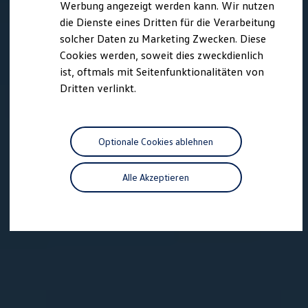
Werbung angezeigt werden kann. Wir nutzen
Autonomes Fahren
die Dienste eines Dritten für die Verarbeitung
Mehr zum ID. Buzz
Online Beratung
solcher Daten zu Marketing Zwecken. Diese
California Welt
Cookies werden, soweit dies zweckdienlich
California Club
ist, oftmals mit Seitenfunktionalitäten von
California Magazin & Ratgeber
Vanlife
Dritten verlinkt.
Ratgeber
Routen & Reisen
California Reisen & Erlebnisse
California App
Optionale Cookies ablehnen
California Lifestyle & Zubehör
Übernachten im California
Marke
Alle Akzeptieren
Unternehmen
Karriere
Karriere im Unternehmen
Karriere im Autohaus
Nachhaltigkeit
Kunden
Gesellschaft
Natur
Events
Rückblick VW Bus Festival 2023
75 Jahre Bulli Jubiläum