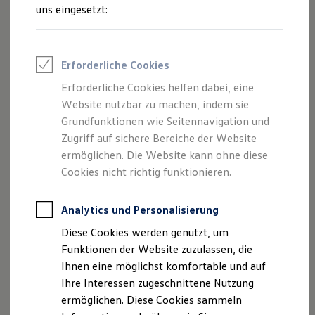
Rettungsdienste
uns eingesetzt:
ONE Business ID Vorteile
Fahrzeugsuche & Marktplatz
Fahrzeugsuche
--:--
Fahrzeuge online kaufen
Erforderliche Cookies
Verbleibende Zeit, --:--
Digitaler Marktplatz
Kauf & Finanzierung
Erforderliche Cookies helfen dabei, eine
Online-Fahrzeugbewertung
Einsteigen einfach gemacht: Mit vollen Händen die
Website nutzbar zu machen, indem sie
Aktionen & Angebote
Schiebetüren öffnen? Mit dem virtuellen Pedal „Easy Open“
E-Auto-Förderung
Grundfunktionen wie Seitennavigation und
ist das kein Problem. Keyless Advanced erkennt die
Für Privatkunden
Zugriff auf sichere Bereiche der Website
Für Gewerbekunden
autorisierten Funkschlüssel, auch außerhalb des Fahrzeugs.
ermöglichen. Die Website kann ohne diese
Profi Paket
Die Annäherungssensorik entriegelt dann automatisch. Mit
TopDeal
Cookies nicht richtig funktionieren.
einem Fuß-Kick unter dem Schiebetür-Schweller kann dann
Gebrauchtwagen
ProfiPartner für Gebrauchtwagen
die elektrische Öffnung bzw. Schließung der elektrischen
Zertifizierte Gebrauchtwagen
Analytics und Personalisierung
Schiebetüren ausgelöst werden.
Finanzierung
Diese Cookies werden genutzt, um
Für Privatkunden
Konfigurator starten
Für Gewerbekunden
Funktionen der Website zuzulassen, die
Leasing
Ihnen eine möglichst komfortable und auf
Für Privatkunden
Ihre Interessen zugeschnittene Nutzung
Für Gewerbekunden
Versicherungen & Garantien
ermöglichen. Diese Cookies sammeln
Garantien