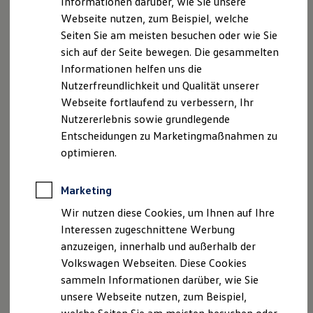
Informationen darüber, wie Sie unsere
Impressum
Nutzungsbedingungen
Kfz-Versicherung für Nutzfahrzeuge
Webseite nutzen, zum Beispiel, welche
Datenschutzerklärungen
Cookie-Richtlinie
Restschuldversicherung
Wartungsverträge
Seiten Sie am meisten besuchen oder wie Sie
Lizenzhinweise Dritter
Besitzer & Service
sich auf der Seite bewegen. Die gesammelten
Angaben zum Digital Service Act (DSA)
EU Data Act
Reparatur & Service
Informationen helfen uns die
Produktsicherheitsinformationen
Rückrufe
Vorschriften
Sommer-Special
Reparatur, Pflege & Inspektion
Nutzerfreundlichkeit und Qualität unserer
Kontakt
Händlersuche
Newsletter
Servicetermin anfragen
Webseite fortlaufend zu verbessern, Ihr
VERTRAG WIDERRUFEN
Service-Vorteile bei Volkswagen Nutzfahrzeuge
Nutzererlebnis sowie grundlegende
ServicePlus
Economy Service
Entscheidungen zu Marketingmaßnahmen zu
Räder & Reifen Service
optimieren.
Disclaimer von Volkswagen AG
Ersatzfahrzeuge
Notdienst und Pannenhilfe
Die in dieser Darstellung gezeigten Fahrzeuge und
Software, Konnektivität & Apps
Marketing
Ausstattungen können in einzelnen Details vom aktuellen
California App
VW Connect für Ihren ID. Buzz
deutschen Lieferprogramm abweichen. Abgebildet sind
Wir nutzen diese Cookies, um Ihnen auf Ihre
VW Connect für Ihren Transporter/Caravelle
teilweise Sonderausstattungen der Fahrzeuge gegen
Interessen zugeschnittene Werbung
VW Connect für Ihren Amarok
Mehrpreis.
anzuzeigen, innerhalb und außerhalb der
VW Connect für andere Modelle
Bitte beachten Sie auch unseren Konfigurator für eine
Connect Pro
Volkswagen Webseiten. Diese Cookies
Übersicht der aktuell verfügbaren Modelle und Ausstattungen.
Fleet Interface Data
sammeln Informationen darüber, wie Sie
Multistop Pathfinder
unsere Webseite nutzen, zum Beispiel,
Übersicht Software Updates
Die angegebenen Verbrauchs- und Emissionswerte beziehen
Hilfreiches für Besitzer
sich nicht auf ein einzelnes Fahrzeug und sind nicht Bestandteil