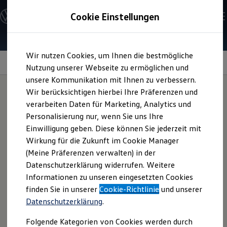
Modelle & Konfigurator
Cookie Einstellungen
Nutzfahrzeuge
Nutzfahrzeugkategorien entdecken
Modelle konfigurieren
Konfiguration laden
Zum
Zum
Modelle vergleichen
Wir nutzen Cookies, um Ihnen die bestmögliche
Hauptinhalt
Footer
Vorgängermodelle und Oldtimer
Lichtdesign
springen
springen
Nutzung unserer Webseite zu ermöglichen und
Vorgängermodelle
Oldtimer
unsere Kommunikation mit Ihnen zu verbessern.
Bulli Historie
Wir berücksichtigen hierbei Ihre Präferenzen und
Branchenlösungen & Gewerbekunden
verarbeiten Daten für Marketing, Analytics und
Umbaulösungen und Hersteller finden
Mehr als nur
Auf- und Umbauten entdecken & konfigurieren
Personalisierung nur, wenn Sie uns Ihre
Groß- und Sonderkunden
Einwilligung geben. Diese können Sie jederzeit mit
Großkunden
hell:
moderne
Wirkung für die Zukunft im Cookie Manager
Kommunen & Behörden
Journalisten
(Meine Präferenzen verwalten) in der
Lichttechnik
Sportvereine
Datenschutzerklärung widerrufen. Weitere
Branchenlösungen
Informationen zu unseren eingesetzten Cookies
Bau & Handwerk
Gewerbliche Personenbeförderung
finden Sie in unserer
Cookie-Richtlinie
und unserer
Service & mobile Werkstätten
Datenschutzerklärung
.
Kurier, Logistik & Handel
Kühlfahrzeuge
Folgende Kategorien von Cookies werden durch
Feuerwehr