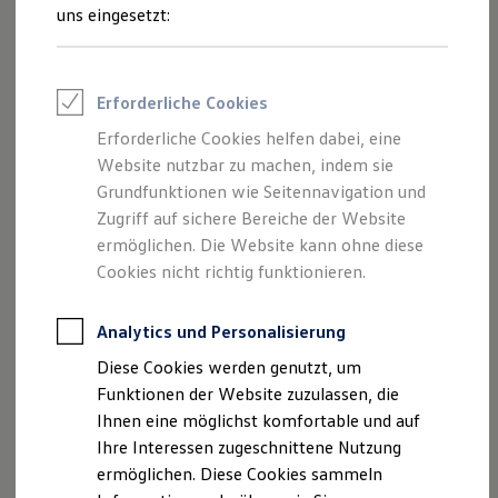
Rettungsdienste
uns eingesetzt:
ONE Business ID Vorteile
Fahrzeugsuche & Marktplatz
Fahrzeugsuche
Fahrzeuge online kaufen
Erforderliche Cookies
Digitaler Marktplatz
Kauf & Finanzierung
Erforderliche Cookies helfen dabei, eine
Online-Fahrzeugbewertung
Website nutzbar zu machen, indem sie
Aktionen & Angebote
E-Auto-Förderung
Grundfunktionen wie Seitennavigation und
Für Privatkunden
Zugriff auf sichere Bereiche der Website
Für Gewerbekunden
ermöglichen. Die Website kann ohne diese
Profi Paket
TopDeal
Cookies nicht richtig funktionieren.
Gebrauchtwagen
ProfiPartner für Gebrauchtwagen
Zertifizierte Gebrauchtwagen
Analytics und Personalisierung
Finanzierung
Diese Cookies werden genutzt, um
Für Privatkunden
Für Gewerbekunden
Funktionen der Website zuzulassen, die
Leasing
Ihnen eine möglichst komfortable und auf
Für Privatkunden
Ihre Interessen zugeschnittene Nutzung
Für Gewerbekunden
Versicherungen & Garantien
ermöglichen. Diese Cookies sammeln
Garantien