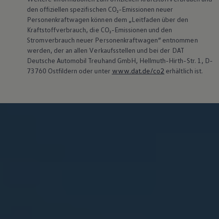
Bulli Magazin
den offiziellen spezifischen CO₂-Emissionen neuer
Fahrzeugabholung ab Werk
Personenkraftwagen können dem „Leitfaden über den
Kraftstoffverbrauch, die CO₂-Emissionen und den
Stromverbrauch neuer Personenkraftwagen“ entnommen
werden, der an allen Verkaufsstellen und bei der DAT
Deutsche Automobil Treuhand GmbH, Hellmuth-Hirth-Str. 1, D-
73760 Ostfildern oder unter
www.dat.de/co2
erhältlich ist.