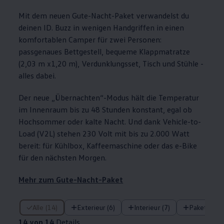
Mit dem neuen Gute-Nacht-Paket verwandelst du
deinen
ID. Buzz
in wenigen Handgriffen in einen
komfortablen Camper für zwei Personen:
passgenaues Bettgestell, bequeme Klappmatratze
(2,03 m x1,20 m), Verdunklungsset, Tisch und Stühle -
alles dabei.
Der neue „Übernachten“-Modus hält die Temperatur
im Innenraum bis zu 48 Stunden konstant, egal ob
Hochsommer oder kalte Nacht. Und dank Vehicle-to-
Load (V2L) stehen 230 Volt mit bis zu 2.000 Watt
bereit: für Kühlbox, Kaffeemaschine oder das e-Bike
für den nächsten Morgen.
Mehr zum Gute-Nacht-Paket
14 von 14 Details
Alle (14)
Exterieur (6)
Interieur (7)
Pakete (1)
14 von 14
Details