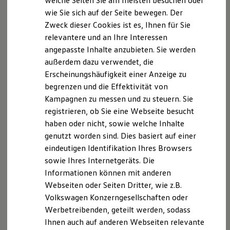
welche Seiten Sie am meisten besuchen oder
Digitales Bordbuch
wie Sie sich auf der Seite bewegen. Der
Fahrerassistenz- und Sicherheitssysteme
Konfigurator starten
Zweck dieser Cookies ist es, Ihnen für Sie
Kontrollleuchten
Kurzfahrprofile und Ölverdünnung
relevantere und an Ihre Interessen
Batterieverordnung
angepasste Inhalte anzubieten. Sie werden
XTL-Dieselkraftstoff
außerdem dazu verwendet, die
Ersatzteile und Betriebsflüssigkeiten
Impressum
Nutzungsbedingungen
Original Zubehör und Lifestyle Produkte
Erscheinungshäufigkeit einer Anzeige zu
myVolkswagen
Datenschutzerklärungen
Cookie-Richtlinie
begrenzen und die Effektivität von
myVolkswagen Business
Lizenzhinweise Dritter
Kampagnen zu messen und zu steuern. Sie
Elektrisch & Autonom
Angaben zum Digital Service Act (DSA)
EU Data Act
Elektro - & Hybridfahrzeuge
registrieren, ob Sie eine Webseite besucht
Unser Ansatz
Produktsicherheitsinformationen
Rückrufe
Vorschriften
haben oder nicht, sowie welche Inhalte
Klimafreundlicher Strom
Kontakt
Händlersuche
Newsletter
genutzt worden sind. Dies basiert auf einer
Reichweite & Ladelösungen
VERTRAG WIDERRUFEN
Reichweitensimulator
eindeutigen Identifikation Ihres Browsers
Ladezeitensimulator
sowie Ihres Internetgeräts. Die
Ladelösungen für Privatkunden
Informationen können mit anderen
Ladelösungen für Gewerbekunden
Disclaimer von Volkswagen AG
Wallbox und Ladekabel
Webseiten oder Seiten Dritter, wie z.B.
Bidirektionales Laden
Volkswagen Konzerngesellschaften oder
1.
In Verbindung mit dem optionalen Schließ- und Startsystem
Förderung & Kosten der Elektrofahrzeuge
Werbetreibenden, geteilt werden, sodass
Keyless Access.
Fördermöglichkeiten für Privatkunden
Fördermöglichkeiten für Gewerbekunden
Ihnen auch auf anderen Webseiten relevante
2.
Im Rahmen der Grenzen des Systems.
Kostensimulator