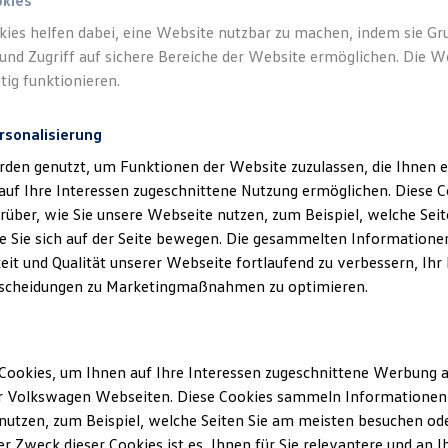
okies
em an Ort und Stelle halten: Das serienmäßige System lässt sich 
kies helfen dabei, eine Website nutzbar zu machen, indem sie G
1
und Zugriff auf sichere Bereiche der Website ermöglichen. Die W
sen.
Die Autohold-Funktion ist eine Erweiterung der elektroni
tig funktionieren.
erhindern kann, zum Beispiel im Stillstand oder beim Anfahren i
rsonalisierung
rden genutzt, um Funktionen der Website zuzulassen, die Ihnen e
auf Ihre Interessen zugeschnittene Nutzung ermöglichen. Diese
über, wie Sie unsere Webseite nutzen, zum Beispiel, welche Sei
 Sie sich auf der Seite bewegen. Die gesammelten Informationen
eit und Qualität unserer Webseite fortlaufend zu verbessern, Ihr
scheidungen zu Marketingmaßnahmen zu optimieren.
Cookies, um Ihnen auf Ihre Interessen zugeschnittene Werbung a
r Volkswagen Webseiten. Diese Cookies sammeln Informationen 
utzen, zum Beispiel, welche Seiten Sie am meisten besuchen oder
r Zweck dieser Cookies ist es, Ihnen für Sie relevantere und an I