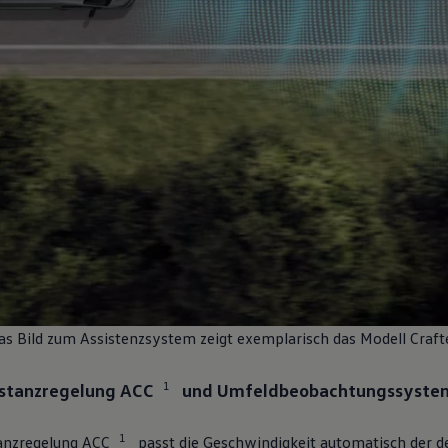
as Bild zum Assistenzsystem zeigt exemplarisch das Modell
Craft
1
stanzregelung ACC
und Umfeldbeobachtungssystem 
1
anzregelung ACC
passt die Geschwindigkeit automatisch der 