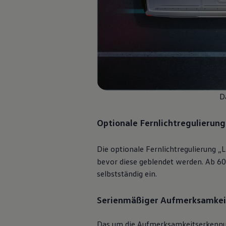
D
1
Jetzt vorbestellbar:
Optionale Fernlichtregulierung
Der neue Grand
Calif
Die optionale Fernlichtregulierung „L
bevor diese geblendet werden. Ab 60 
selbstständig ein.
Preis ab
Serienmäßiger Aufmerksamkeit
83.508
€
inkl. MwSt.
Das um die Aufmerksamkeitserkennung