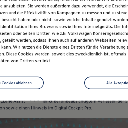
e anzubieten. Sie werden außerdem dazu verwendet, die Erschein
zen und die Effektivität von Kampagnen zu messen und zu steuern
 besucht haben oder nicht, sowie welche Inhalte genutzt worden s
 Identifikation Ihres Browsers sowie Ihres Internetgeräts. Die 
iten oder Seiten Dritter, wie z.B. Volkswagen Konzerngesellsch
 geteilt werden, sodass Ihnen auch auf anderen Webseiten rel
kann. Wir nutzen die Dienste eines Dritten für die Verarbeitung 
. Diese Cookies werden, soweit dies zweckdienlich ist, oftmals
täten von Dritten verlinkt.
as Bild zum Assistenzsystem zeigt exemplarisch das Modell
Craft
e Cookies ablehnen
Alle Akzepti
1
2
ent „Lane Assist“
,
1
2
,
 „Lane Assist“
lenkt bei unbeabsichtigtem Verlassen der 
on sowie einen Hinweis im Digital Cockpit Pro.