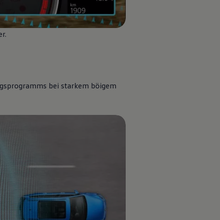
er
.
erungsprogramms bei starkem böigem