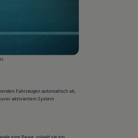
er
.
are Fahrzeuge
Neuen Grand California konfigurieren
enden Fahrzeugen automatisch ab,
 zuvor aktiviertem System
ale eine Pause, sobald sie ein