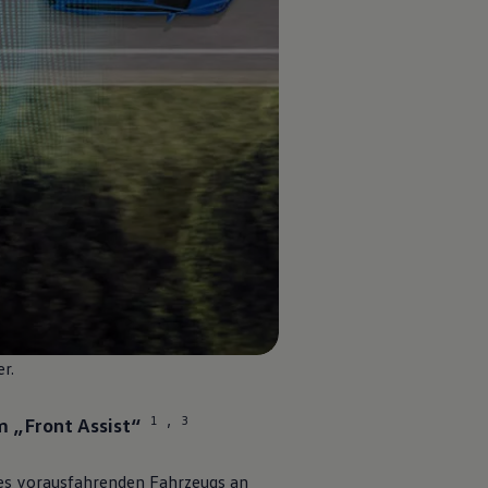
er
.
1
3
„Front Assist“
,
des vorausfahrenden Fahrzeugs an