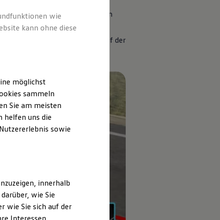
bei Fahrzeugstillstand über einen
rundfunktionen wie
ebsite kann ohne diese
schen Parkbremse, die ein
n der Schräge – ohne den Fuß auf der
ine möglichst
 Cookies sammeln
ten Sie am meisten
 helfen uns die
 Nutzererlebnis sowie
nzuzeigen, innerhalb
darüber, wie Sie
 wie Sie sich auf der
hre Interessen