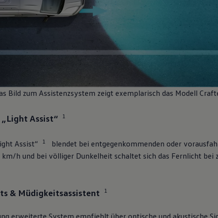
as Bild zum Assistenzsystem zeigt exemplarisch das Modell
Craft
1
 „Light Assist“
Schnell verfügb
ornia
1
ight Assist“
blendet bei entgegenkommenden oder vorausfahr
km/h und bei völliger Dunkelheit schaltet sich das Fernlicht bei
1
s & Müdigkeitsassistent
 erweiterte System empfiehlt über optische und akustische Sign