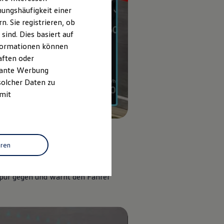
ungshäufigkeit einer
. Sie registrieren, ob
ind. Dies basiert auf
Informationen können
aften oder
evante Werbung
solcher Daten zu
 mit
er
.
eren
Spur gegen und warnt den Fahrer