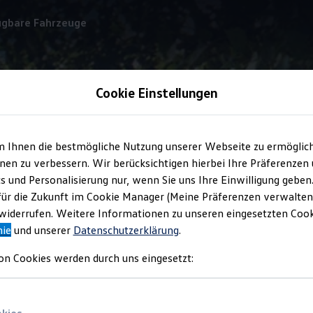
ügbare Fahrzeuge
Cookie Einstellungen
Fahrerassistenzsysteme
m Ihnen die bestmögliche Nutzung unserer Webseite zu ermöglic
en zu verbessern. Wir berücksichtigen hierbei Ihre Präferenzen
cs und Personalisierung nur, wenn Sie uns Ihre Einwilligung geben
trecke machen
für die Zukunft im Cookie Manager (Meine Präferenzen verwalten)
iderrufen. Weitere Informationen zu unseren eingesetzten Cooki
nie
und unserer
Datenschutzerklärung
.
n, in engen Gassen oder bei Windböen auf der Autobahn: Im neu
on Cookies werden durch uns eingesetzt:
zsysteme, wenn es einmal kniffelig wird. So kommen Sie gut und 
1
rkbremse inklusive Autohold-Funktion