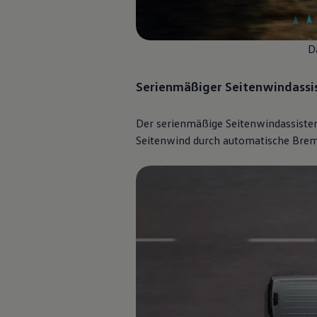
Kostensimulator
Autonomes Fahren
Mehr zum ID. Buzz
Online Beratung
D
California Welt
California Club
Serienmäßiger Seitenwindassi
California Magazin & Ratgeber
Vanlife
Ratgeber
Der serienmäßige Seitenwindassiste
Routen & Reisen
California Reisen & Erlebnisse
Seitenwind durch automatische Brems
California App
California Lifestyle & Zubehör
Übernachten im California
Marke
Unternehmen
Karriere
Karriere im Unternehmen
Karriere im Autohaus
Nachhaltigkeit
Kunden
Gesellschaft
Natur
Events
Rückblick VW Bus Festival 2023