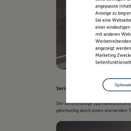
Garantien
angepasste Inhalt
Kfz-Versicherung für Nutzfahrzeuge
Anzeige zu begren
Restschuldversicherung
Wartungsverträge
Sie eine Webseite
Besitzer & Service
einer eindeutigen
Reparatur & Service
mit anderen Webse
Sommer-Special
Reparatur, Pflege & Inspektion
Werbetreibenden,
Servicetermin anfragen
angezeigt werden 
Service-Vorteile bei Volkswagen Nutzfahrzeuge
Marketing Zwecken
ServicePlus
Economy Service
Seitenfunktionali
Räder & Reifen Service
Ersatzfahrzeuge
D
Notdienst und Pannenhilfe
Software, Konnektivität & Apps
Optional
California App
Serienmäßiger Spurhalteassist
VW Connect für Ihren ID. Buzz
VW Connect für Ihren Transporter/Caravelle
VW Connect für Ihren Amarok
Der serienmäßige Spurhalteassistent
VW Connect für andere Modelle
gleichzeitig durch einen warnenden T
Connect Pro
Fleet Interface Data
Multistop Pathfinder
Übersicht Software Updates