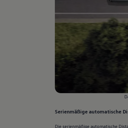
75 Jahre Bulli Jubiläum
Bulli Magazin
Fahrzeugabholung ab Werk
D
Serienmäßige automatische Di
Die serienmäßige automatische Dist