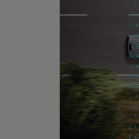
Hilfreiches für Besitzer
Digitales Bordbuch
Fahrerassistenz- und Sicherheitssysteme
Kontrollleuchten
Kurzfahrprofile und Ölverdünnung
Batterieverordnung
XTL-Dieselkraftstoff
Ersatzteile und Betriebsflüssigkeiten
Original Zubehör und Lifestyle Produkte
myVolkswagen
myVolkswagen Business
Elektrisch & Autonom
Elektro - & Hybridfahrzeuge
Unser Ansatz
Klimafreundlicher Strom
Reichweite & Ladelösungen
Reichweitensimulator
Ladezeitensimulator
Ladelösungen für Privatkunden
Ladelösungen für Gewerbekunden
Wallbox und Ladekabel
Bidirektionales Laden
Förderung & Kosten der Elektrofahrzeuge
Fördermöglichkeiten für Privatkunden
Fördermöglichkeiten für Gewerbekunden