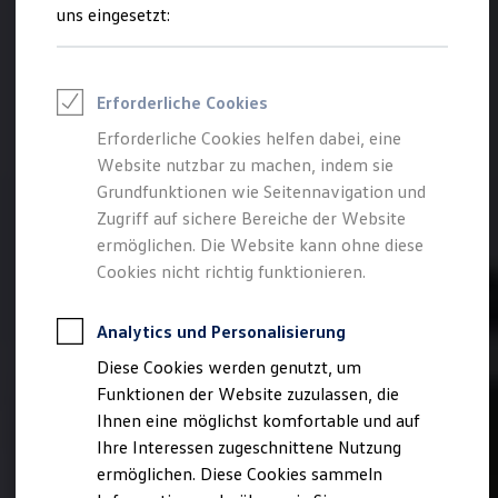
Feuerwehr
uns eingesetzt:
Rettungsdienste
ONE Business ID Vorteile
Fahrzeugsuche & Marktplatz
Fahrzeugsuche
Erforderliche Cookies
Fahrzeuge online kaufen
Digitaler Marktplatz
Erforderliche Cookies helfen dabei, eine
Kauf & Finanzierung
Website nutzbar zu machen, indem sie
Online-Fahrzeugbewertung
Aktionen & Angebote
Grundfunktionen wie Seitennavigation und
E-Auto-Förderung
Zugriff auf sichere Bereiche der Website
Für Privatkunden
ermöglichen. Die Website kann ohne diese
Für Gewerbekunden
Profi Paket
Cookies nicht richtig funktionieren.
TopDeal
Gebrauchtwagen
ProfiPartner für Gebrauchtwagen
Analytics und Personalisierung
Zertifizierte Gebrauchtwagen
Diese Cookies werden genutzt, um
Finanzierung
Für Privatkunden
Funktionen der Website zuzulassen, die
Für Gewerbekunden
Ihnen eine möglichst komfortable und auf
Leasing
Ihre Interessen zugeschnittene Nutzung
Für Privatkunden
Für Gewerbekunden
ermöglichen. Diese Cookies sammeln
Versicherungen & Garantien