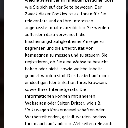
welche Seiten Sie am meisten besuchen oder
Hilfreiches für Besitzer
wie Sie sich auf der Seite bewegen. Der
Digitales Bordbuch
Zweck dieser Cookies ist es, Ihnen für Sie
Fahrerassistenz- und Sicherheitssysteme
Kontrollleuchten
relevantere und an Ihre Interessen
Kurzfahrprofile und Ölverdünnung
angepasste Inhalte anzubieten. Sie werden
Batterieverordnung
außerdem dazu verwendet, die
XTL-Dieselkraftstoff
Ersatzteile und Betriebsflüssigkeiten
Erscheinungshäufigkeit einer Anzeige zu
Original Zubehör und Lifestyle Produkte
begrenzen und die Effektivität von
myVolkswagen
Kampagnen zu messen und zu steuern. Sie
myVolkswagen Business
Elektrisch & Autonom
registrieren, ob Sie eine Webseite besucht
Elektro - & Hybridfahrzeuge
haben oder nicht, sowie welche Inhalte
Unser Ansatz
genutzt worden sind. Dies basiert auf einer
Klimafreundlicher Strom
Reichweite & Ladelösungen
eindeutigen Identifikation Ihres Browsers
Reichweitensimulator
sowie Ihres Internetgeräts. Die
Ladezeitensimulator
Informationen können mit anderen
Ladelösungen für Privatkunden
Ladelösungen für Gewerbekunden
Webseiten oder Seiten Dritter, wie z.B.
Wallbox und Ladekabel
Volkswagen Konzerngesellschaften oder
Bidirektionales Laden
Werbetreibenden, geteilt werden, sodass
Förderung & Kosten der Elektrofahrzeuge
Fördermöglichkeiten für Privatkunden
Ihnen auch auf anderen Webseiten relevante
Fördermöglichkeiten für Gewerbekunden