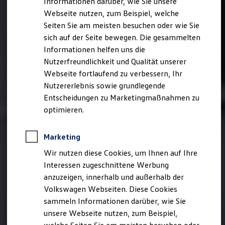
Informationen darüber, wie Sie unsere
Garantien
Webseite nutzen, zum Beispiel, welche
Kfz-Versicherung für Nutzfahrzeuge
Restschuldversicherung
Seiten Sie am meisten besuchen oder wie Sie
Wartungsverträge
sich auf der Seite bewegen. Die gesammelten
Besitzer & Service
Informationen helfen uns die
Reparatur & Service
Sommer-Special
Nutzerfreundlichkeit und Qualität unserer
Reparatur, Pflege & Inspektion
Webseite fortlaufend zu verbessern, Ihr
Servicetermin anfragen
Nutzererlebnis sowie grundlegende
Service-Vorteile bei Volkswagen Nutzfahrzeuge
ServicePlus
Entscheidungen zu Marketingmaßnahmen zu
Economy Service
optimieren.
Räder & Reifen Service
Ersatzfahrzeuge
Notdienst und Pannenhilfe
Marketing
Software, Konnektivität & Apps
California App
Wir nutzen diese Cookies, um Ihnen auf Ihre
VW Connect für Ihren ID. Buzz
Interessen zugeschnittene Werbung
VW Connect für Ihren Transporter/Caravelle
anzuzeigen, innerhalb und außerhalb der
VW Connect für Ihren Amarok
VW Connect für andere Modelle
Volkswagen Webseiten. Diese Cookies
Connect Pro
sammeln Informationen darüber, wie Sie
Fleet Interface Data
unsere Webseite nutzen, zum Beispiel,
Multistop Pathfinder
Übersicht Software Updates