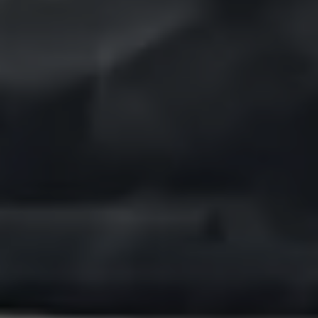
75 Jahre Bulli Jubiläum
Bulli Magazin
Fahrzeugabholung ab Werk