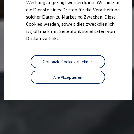
Werbung angezeigt werden kann. Wir nutzen
Kostensimulator
die Dienste eines Dritten für die Verarbeitung
Autonomes Fahren
Mehr zum ID. Buzz
solcher Daten zu Marketing Zwecken. Diese
Online Beratung
Cookies werden, soweit dies zweckdienlich
California Welt
ist, oftmals mit Seitenfunktionalitäten von
California Club
California Magazin & Ratgeber
Dritten verlinkt.
Vanlife
Ratgeber
Routen & Reisen
California Reisen & Erlebnisse
Optionale Cookies ablehnen
California App
California Lifestyle & Zubehör
Übernachten im California
Alle Akzeptieren
Marke
Unternehmen
Karriere
Karriere im Unternehmen
Karriere im Autohaus
Nachhaltigkeit
Kunden
Gesellschaft
Natur
Events
Rückblick VW Bus Festival 2023