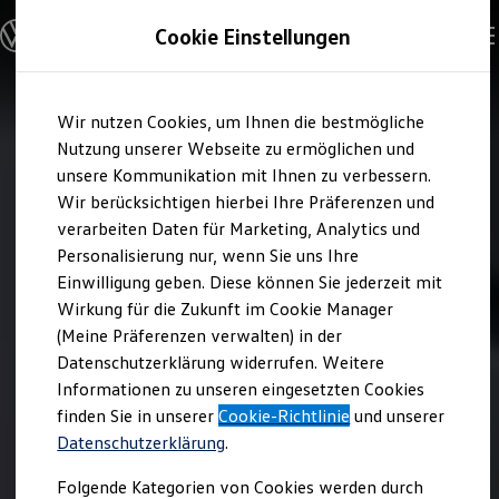
Modelle & Konfigurator
Cookie Einstellungen
Nutzfahrzeuge
Nutzfahrzeugkategorien entdecken
Modelle konfigurieren
Konfiguration laden
Zum
Zum
Modelle vergleichen
Wir nutzen Cookies, um Ihnen die bestmögliche
Hauptinhalt
Footer
Vorgängermodelle und Oldtimer
springen
springen
Nutzung unserer Webseite zu ermöglichen und
Vorgängermodelle
Oldtimer
unsere Kommunikation mit Ihnen zu verbessern.
Bulli Historie
Wir berücksichtigen hierbei Ihre Präferenzen und
Branchenlösungen & Gewerbekunden
verarbeiten Daten für Marketing, Analytics und
Umbaulösungen und Hersteller finden
Auf- und Umbauten entdecken & konfigurieren
Personalisierung nur, wenn Sie uns Ihre
Groß- und Sonderkunden
Einwilligung geben. Diese können Sie jederzeit mit
Großkunden
Wirkung für die Zukunft im Cookie Manager
Kommunen & Behörden
Journalisten
(Meine Präferenzen verwalten) in der
Sportvereine
Datenschutzerklärung widerrufen. Weitere
Branchenlösungen
Informationen zu unseren eingesetzten Cookies
Bau & Handwerk
Gewerbliche Personenbeförderung
finden Sie in unserer
Cookie-Richtlinie
und unserer
Service & mobile Werkstätten
Datenschutzerklärung
.
Kurier, Logistik & Handel
Menschen mit Behinderung
Folgende Kategorien von Cookies werden durch
Kühlfahrzeuge