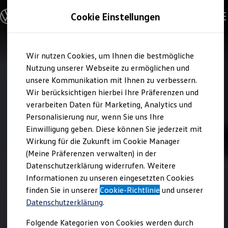
Modelle & Konfigurator
Cookie Einstellungen
Nutzfahrzeuge
Nutzfahrzeugkategorien entdecken
Modelle konfigurieren
Konfiguration laden
Zum
Zum
Modelle vergleichen
Wir nutzen Cookies, um Ihnen die bestmögliche
Hauptinhalt
Footer
Vorgängermodelle und Oldtimer
springen
springen
Nutzung unserer Webseite zu ermöglichen und
Vorgängermodelle
Oldtimer
unsere Kommunikation mit Ihnen zu verbessern.
Bulli Historie
Wir berücksichtigen hierbei Ihre Präferenzen und
Branchenlösungen & Gewerbekunden
verarbeiten Daten für Marketing, Analytics und
Umbaulösungen und Hersteller finden
Auf- und Umbauten entdecken & konfigurieren
Personalisierung nur, wenn Sie uns Ihre
Groß- und Sonderkunden
Einwilligung geben. Diese können Sie jederzeit mit
Großkunden
Wirkung für die Zukunft im Cookie Manager
Kommunen & Behörden
Journalisten
(Meine Präferenzen verwalten) in der
Sportvereine
Datenschutzerklärung widerrufen. Weitere
Branchenlösungen
Informationen zu unseren eingesetzten Cookies
Bau & Handwerk
Gewerbliche Personenbeförderung
finden Sie in unserer
Cookie-Richtlinie
und unserer
Service & mobile Werkstätten
Datenschutzerklärung
.
Kurier, Logistik & Handel
Menschen mit Behinderung
Folgende Kategorien von Cookies werden durch
Kühlfahrzeuge