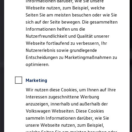
Informationen darüber, wie Sie unsere
Garantien
Webseite nutzen, zum Beispiel, welche
Kfz-Versicherung für Nutzfahrzeuge
Restschuldversicherung
Seiten Sie am meisten besuchen oder wie Sie
Wartungsverträge
sich auf der Seite bewegen. Die gesammelten
Besitzer & Service
Informationen helfen uns die
Reparatur & Service
Sommer-Special
Nutzerfreundlichkeit und Qualität unserer
Reparatur, Pflege & Inspektion
Webseite fortlaufend zu verbessern, Ihr
Servicetermin anfragen
Nutzererlebnis sowie grundlegende
Service-Vorteile bei Volkswagen Nutzfahrzeuge
ServicePlus
Entscheidungen zu Marketingmaßnahmen zu
Economy Service
optimieren.
Räder & Reifen Service
Ersatzfahrzeuge
Notdienst und Pannenhilfe
Marketing
Software, Konnektivität & Apps
California App
Wir nutzen diese Cookies, um Ihnen auf Ihre
VW Connect für Ihren ID. Buzz
Interessen zugeschnittene Werbung
VW Connect für Ihren Transporter/Caravelle
anzuzeigen, innerhalb und außerhalb der
VW Connect für Ihren Amarok
VW Connect für andere Modelle
Volkswagen Webseiten. Diese Cookies
Connect Pro
sammeln Informationen darüber, wie Sie
Fleet Interface Data
unsere Webseite nutzen, zum Beispiel,
Multistop Pathfinder
Übersicht Software Updates