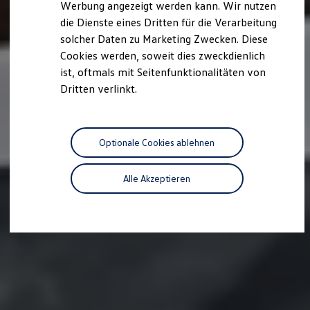
Werbung angezeigt werden kann. Wir nutzen
Kostensimulator
die Dienste eines Dritten für die Verarbeitung
Autonomes Fahren
Mehr zum ID. Buzz
solcher Daten zu Marketing Zwecken. Diese
Online Beratung
Cookies werden, soweit dies zweckdienlich
California Welt
ist, oftmals mit Seitenfunktionalitäten von
California Club
California Magazin & Ratgeber
Dritten verlinkt.
Vanlife
Ratgeber
Routen & Reisen
California Reisen & Erlebnisse
Optionale Cookies ablehnen
California App
California Lifestyle & Zubehör
Übernachten im California
Alle Akzeptieren
Marke
Unternehmen
Karriere
Karriere im Unternehmen
Karriere im Autohaus
Nachhaltigkeit
Kunden
Gesellschaft
Natur
Events
Rückblick VW Bus Festival 2023