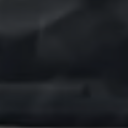
75 Jahre Bulli Jubiläum
Bulli Magazin
Fahrzeugabholung ab Werk