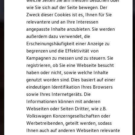
welche Seiten Sie am meisten besuchen oder
Hilfreiches für Besitzer
wie Sie sich auf der Seite bewegen. Der
Digitales Bordbuch
Zweck dieser Cookies ist es, Ihnen für Sie
Fahrerassistenz- und Sicherheitssysteme
Kontrollleuchten
relevantere und an Ihre Interessen
Kurzfahrprofile und Ölverdünnung
angepasste Inhalte anzubieten. Sie werden
Batterieverordnung
außerdem dazu verwendet, die
XTL-Dieselkraftstoff
Ersatzteile und Betriebsflüssigkeiten
Erscheinungshäufigkeit einer Anzeige zu
Original Zubehör und Lifestyle Produkte
begrenzen und die Effektivität von
myVolkswagen
Kampagnen zu messen und zu steuern. Sie
myVolkswagen Business
Elektrisch & Autonom
registrieren, ob Sie eine Webseite besucht
Elektro - & Hybridfahrzeuge
haben oder nicht, sowie welche Inhalte
Unser Ansatz
genutzt worden sind. Dies basiert auf einer
Klimafreundlicher Strom
Reichweite & Ladelösungen
eindeutigen Identifikation Ihres Browsers
Reichweitensimulator
sowie Ihres Internetgeräts. Die
Ladezeitensimulator
Informationen können mit anderen
Ladelösungen für Privatkunden
Ladelösungen für Gewerbekunden
Webseiten oder Seiten Dritter, wie z.B.
Wallbox und Ladekabel
Volkswagen Konzerngesellschaften oder
Bidirektionales Laden
Werbetreibenden, geteilt werden, sodass
Förderung & Kosten der Elektrofahrzeuge
Fördermöglichkeiten für Privatkunden
Ihnen auch auf anderen Webseiten relevante
Fördermöglichkeiten für Gewerbekunden