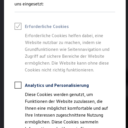
Feuerwehr
uns eingesetzt:
Rettungsdienste
ONE Business ID Vorteile
Fahrzeugsuche & Marktplatz
Fahrzeugsuche
Erforderliche Cookies
Fahrzeuge online kaufen
Digitaler Marktplatz
Erforderliche Cookies helfen dabei, eine
Kauf & Finanzierung
Website nutzbar zu machen, indem sie
Online-Fahrzeugbewertung
Aktionen & Angebote
Grundfunktionen wie Seitennavigation und
E-Auto-Förderung
Zugriff auf sichere Bereiche der Website
Für Privatkunden
ermöglichen. Die Website kann ohne diese
Für Gewerbekunden
Profi Paket
Cookies nicht richtig funktionieren.
TopDeal
Gebrauchtwagen
ProfiPartner für Gebrauchtwagen
Analytics und Personalisierung
Zertifizierte Gebrauchtwagen
Diese Cookies werden genutzt, um
Finanzierung
Für Privatkunden
Funktionen der Website zuzulassen, die
Für Gewerbekunden
Ihnen eine möglichst komfortable und auf
Leasing
Ihre Interessen zugeschnittene Nutzung
Für Privatkunden
Für Gewerbekunden
ermöglichen. Diese Cookies sammeln
Versicherungen & Garantien