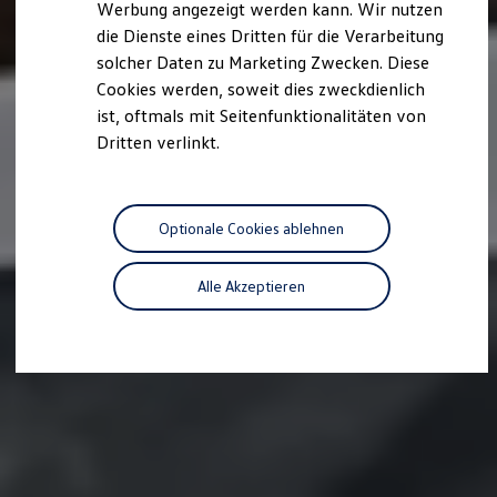
Werbung angezeigt werden kann. Wir nutzen
Autonomes Fahren
die Dienste eines Dritten für die Verarbeitung
Mehr zum ID. Buzz
Online Beratung
solcher Daten zu Marketing Zwecken. Diese
California Welt
Cookies werden, soweit dies zweckdienlich
California Club
ist, oftmals mit Seitenfunktionalitäten von
California Magazin & Ratgeber
Vanlife
Dritten verlinkt.
Ratgeber
Routen & Reisen
California Reisen & Erlebnisse
California App
Optionale Cookies ablehnen
California Lifestyle & Zubehör
Übernachten im California
Marke
Alle Akzeptieren
Unternehmen
Karriere
Karriere im Unternehmen
Karriere im Autohaus
Nachhaltigkeit
Kunden
Gesellschaft
Natur
Events
Rückblick VW Bus Festival 2023
75 Jahre Bulli Jubiläum