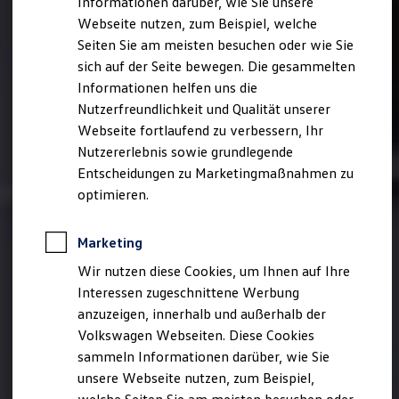
Informationen darüber, wie Sie unsere
Kfz-Versicherung für Nutzfahrzeuge
Webseite nutzen, zum Beispiel, welche
Restschuldversicherung
Wartungsverträge
Seiten Sie am meisten besuchen oder wie Sie
Besitzer & Service
sich auf der Seite bewegen. Die gesammelten
Reparatur & Service
Informationen helfen uns die
Sommer-Special
Reparatur, Pflege & Inspektion
Nutzerfreundlichkeit und Qualität unserer
Servicetermin anfragen
Webseite fortlaufend zu verbessern, Ihr
Service-Vorteile bei Volkswagen Nutzfahrzeuge
Nutzererlebnis sowie grundlegende
ServicePlus
Economy Service
Entscheidungen zu Marketingmaßnahmen zu
Räder & Reifen Service
optimieren.
Ersatzfahrzeuge
Notdienst und Pannenhilfe
Software, Konnektivität & Apps
Marketing
California App
VW Connect für Ihren ID. Buzz
Wir nutzen diese Cookies, um Ihnen auf Ihre
VW Connect für Ihren Transporter/Caravelle
Interessen zugeschnittene Werbung
VW Connect für Ihren Amarok
anzuzeigen, innerhalb und außerhalb der
VW Connect für andere Modelle
Connect Pro
Volkswagen Webseiten. Diese Cookies
Fleet Interface Data
sammeln Informationen darüber, wie Sie
Multistop Pathfinder
unsere Webseite nutzen, zum Beispiel,
Übersicht Software Updates
Hilfreiches für Besitzer