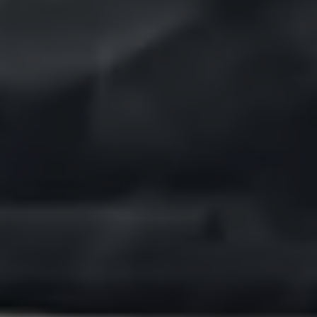
Bulli Magazin
Fahrzeugabholung ab Werk
Uptime