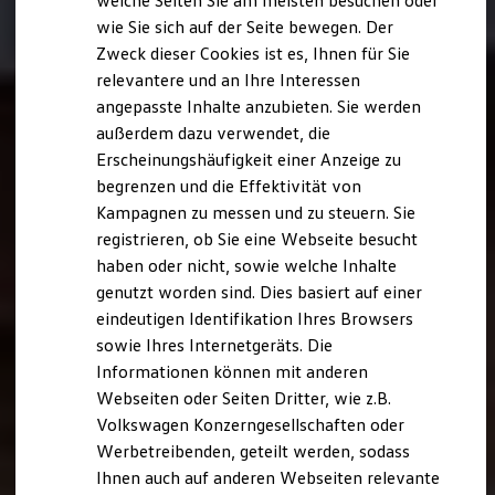
welche Seiten Sie am meisten besuchen oder
Digitales Bordbuch
wie Sie sich auf der Seite bewegen. Der
Fahrerassistenz- und Sicherheitssysteme
Zweck dieser Cookies ist es, Ihnen für Sie
Kontrollleuchten
Kurzfahrprofile und Ölverdünnung
relevantere und an Ihre Interessen
Batterieverordnung
angepasste Inhalte anzubieten. Sie werden
XTL-Dieselkraftstoff
außerdem dazu verwendet, die
Ersatzteile und Betriebsflüssigkeiten
Original Zubehör und Lifestyle Produkte
Erscheinungshäufigkeit einer Anzeige zu
myVolkswagen
begrenzen und die Effektivität von
myVolkswagen Business
Kampagnen zu messen und zu steuern. Sie
Elektrisch & Autonom
Elektro - & Hybridfahrzeuge
registrieren, ob Sie eine Webseite besucht
Unser Ansatz
haben oder nicht, sowie welche Inhalte
Klimafreundlicher Strom
genutzt worden sind. Dies basiert auf einer
Reichweite & Ladelösungen
Reichweitensimulator
eindeutigen Identifikation Ihres Browsers
Ladezeitensimulator
sowie Ihres Internetgeräts. Die
Ladelösungen für Privatkunden
Informationen können mit anderen
Ladelösungen für Gewerbekunden
Wallbox und Ladekabel
Webseiten oder Seiten Dritter, wie z.B.
Bidirektionales Laden
Volkswagen Konzerngesellschaften oder
Förderung & Kosten der Elektrofahrzeuge
Werbetreibenden, geteilt werden, sodass
Fördermöglichkeiten für Privatkunden
Fördermöglichkeiten für Gewerbekunden
Ihnen auch auf anderen Webseiten relevante
Kostensimulator