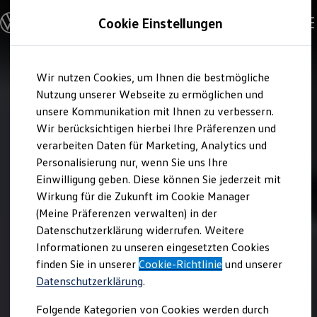
Modelle & Konfigurator
Cookie Einstellungen
Nutzfahrzeuge
Nutzfahrzeugkategorien entdecken
Modelle konfigurieren
Konfiguration laden
Zum
Zum
Modelle vergleichen
Wir nutzen Cookies, um Ihnen die bestmögliche
Hauptinhalt
Footer
Vorgängermodelle und Oldtimer
springen
springen
Nutzung unserer Webseite zu ermöglichen und
Vorgängermodelle
Oldtimer
unsere Kommunikation mit Ihnen zu verbessern.
Bulli Historie
Wir berücksichtigen hierbei Ihre Präferenzen und
Branchenlösungen & Gewerbekunden
verarbeiten Daten für Marketing, Analytics und
Umbaulösungen und Hersteller finden
Auf- und Umbauten entdecken & konfigurieren
Personalisierung nur, wenn Sie uns Ihre
Groß- und Sonderkunden
Einwilligung geben. Diese können Sie jederzeit mit
Großkunden
Wirkung für die Zukunft im Cookie Manager
Kommunen & Behörden
Journalisten
(Meine Präferenzen verwalten) in der
Sportvereine
Datenschutzerklärung widerrufen. Weitere
Branchenlösungen
Informationen zu unseren eingesetzten Cookies
Bau & Handwerk
Gewerbliche Personenbeförderung
finden Sie in unserer
Cookie-Richtlinie
und unserer
Service & mobile Werkstätten
Datenschutzerklärung
.
Kurier, Logistik & Handel
Kühlfahrzeuge
Folgende Kategorien von Cookies werden durch
Feuerwehr