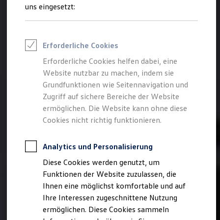
Rettungsdienste
uns eingesetzt:
ONE Business ID Vorteile
Fahrzeugsuche & Marktplatz
Fahrzeugsuche
Fahrzeuge online kaufen
Erforderliche Cookies
Digitaler Marktplatz
Kauf & Finanzierung
Erforderliche Cookies helfen dabei, eine
Online-Fahrzeugbewertung
Website nutzbar zu machen, indem sie
Aktionen & Angebote
E-Auto-Förderung
Grundfunktionen wie Seitennavigation und
Für Privatkunden
Zugriff auf sichere Bereiche der Website
Für Gewerbekunden
ermöglichen. Die Website kann ohne diese
Profi Paket
TopDeal
Cookies nicht richtig funktionieren.
Gebrauchtwagen
ProfiPartner für Gebrauchtwagen
Zertifizierte Gebrauchtwagen
Analytics und Personalisierung
Finanzierung
Diese Cookies werden genutzt, um
Für Privatkunden
Für Gewerbekunden
Funktionen der Website zuzulassen, die
Leasing
Ihnen eine möglichst komfortable und auf
Für Privatkunden
Ihre Interessen zugeschnittene Nutzung
Für Gewerbekunden
Versicherungen & Garantien
ermöglichen. Diese Cookies sammeln
Garantien