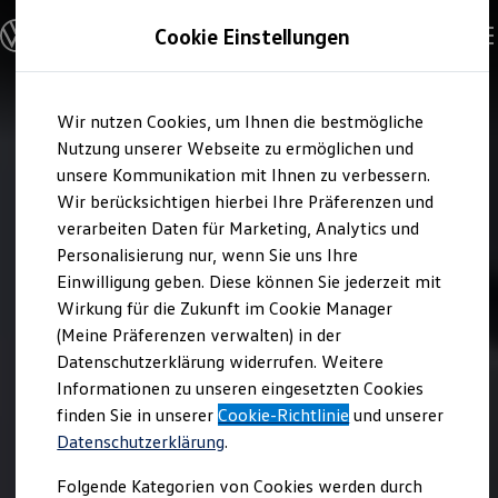
Modelle & Konfigurator
Cookie Einstellungen
Nutzfahrzeuge
Nutzfahrzeugkategorien entdecken
Modelle konfigurieren
Konfiguration laden
Zum
Zum
Modelle vergleichen
Wir nutzen Cookies, um Ihnen die bestmögliche
Hauptinhalt
Footer
Vorgängermodelle und Oldtimer
springen
springen
Nutzung unserer Webseite zu ermöglichen und
Vorgängermodelle
Oldtimer
unsere Kommunikation mit Ihnen zu verbessern.
Bulli Historie
Wir berücksichtigen hierbei Ihre Präferenzen und
Branchenlösungen & Gewerbekunden
verarbeiten Daten für Marketing, Analytics und
Umbaulösungen und Hersteller finden
Auf- und Umbauten entdecken & konfigurieren
Personalisierung nur, wenn Sie uns Ihre
Groß- und Sonderkunden
Einwilligung geben. Diese können Sie jederzeit mit
Großkunden
Wirkung für die Zukunft im Cookie Manager
Kommunen & Behörden
Journalisten
(Meine Präferenzen verwalten) in der
Sportvereine
Datenschutzerklärung widerrufen. Weitere
Branchenlösungen
Informationen zu unseren eingesetzten Cookies
Bau & Handwerk
Gewerbliche Personenbeförderung
finden Sie in unserer
Cookie-Richtlinie
und unserer
Service & mobile Werkstätten
Datenschutzerklärung
.
Kurier, Logistik & Handel
Kühlfahrzeuge
Folgende Kategorien von Cookies werden durch
Feuerwehr