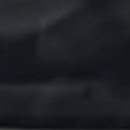
Bulli Magazin
Fahrzeugabholung ab Werk
Uptime