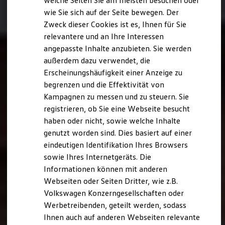
welche Seiten Sie am meisten besuchen oder
Digitales Bordbuch
wie Sie sich auf der Seite bewegen. Der
Fahrerassistenz- und Sicherheitssysteme
Zweck dieser Cookies ist es, Ihnen für Sie
Kontrollleuchten
Kurzfahrprofile und Ölverdünnung
relevantere und an Ihre Interessen
Batterieverordnung
angepasste Inhalte anzubieten. Sie werden
XTL-Dieselkraftstoff
außerdem dazu verwendet, die
Ersatzteile und Betriebsflüssigkeiten
Original Zubehör und Lifestyle Produkte
Erscheinungshäufigkeit einer Anzeige zu
myVolkswagen
begrenzen und die Effektivität von
myVolkswagen Business
Kampagnen zu messen und zu steuern. Sie
Elektrisch & Autonom
Elektro - & Hybridfahrzeuge
registrieren, ob Sie eine Webseite besucht
Unser Ansatz
haben oder nicht, sowie welche Inhalte
Klimafreundlicher Strom
genutzt worden sind. Dies basiert auf einer
Reichweite & Ladelösungen
Reichweitensimulator
eindeutigen Identifikation Ihres Browsers
Ladezeitensimulator
sowie Ihres Internetgeräts. Die
Ladelösungen für Privatkunden
Informationen können mit anderen
Ladelösungen für Gewerbekunden
Wallbox und Ladekabel
Webseiten oder Seiten Dritter, wie z.B.
Bidirektionales Laden
Volkswagen Konzerngesellschaften oder
Förderung & Kosten der Elektrofahrzeuge
Werbetreibenden, geteilt werden, sodass
Fördermöglichkeiten für Privatkunden
Fördermöglichkeiten für Gewerbekunden
Ihnen auch auf anderen Webseiten relevante
Kostensimulator