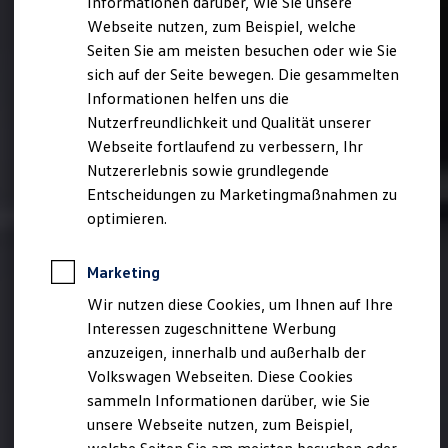
Informationen darüber, wie Sie unsere
Kfz-Versicherung für Nutzfahrzeuge
Webseite nutzen, zum Beispiel, welche
Restschuldversicherung
Wartungsverträge
Seiten Sie am meisten besuchen oder wie Sie
Besitzer & Service
sich auf der Seite bewegen. Die gesammelten
Reparatur & Service
Informationen helfen uns die
Sommer-Special
Reparatur, Pflege & Inspektion
Nutzerfreundlichkeit und Qualität unserer
Servicetermin anfragen
Webseite fortlaufend zu verbessern, Ihr
Service-Vorteile bei Volkswagen Nutzfahrzeuge
Nutzererlebnis sowie grundlegende
ServicePlus
Economy Service
Entscheidungen zu Marketingmaßnahmen zu
Räder & Reifen Service
optimieren.
Ersatzfahrzeuge
Notdienst und Pannenhilfe
Software, Konnektivität & Apps
Marketing
California App
VW Connect für Ihren ID. Buzz
Wir nutzen diese Cookies, um Ihnen auf Ihre
VW Connect für Ihren Transporter/Caravelle
Interessen zugeschnittene Werbung
VW Connect für Ihren Amarok
anzuzeigen, innerhalb und außerhalb der
VW Connect für andere Modelle
Connect Pro
Volkswagen Webseiten. Diese Cookies
Fleet Interface Data
sammeln Informationen darüber, wie Sie
Multistop Pathfinder
unsere Webseite nutzen, zum Beispiel,
Übersicht Software Updates
Hilfreiches für Besitzer