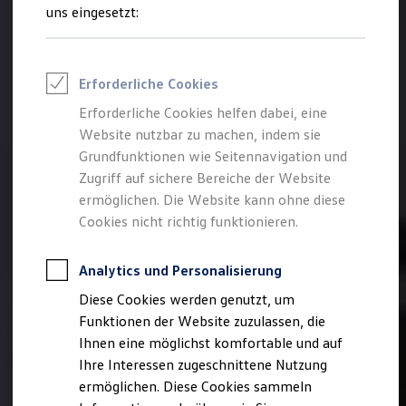
Rettungsdienste
uns eingesetzt:
ONE Business ID Vorteile
Fahrzeugsuche & Marktplatz
Fahrzeugsuche
Fahrzeuge online kaufen
Erforderliche Cookies
Digitaler Marktplatz
Kauf & Finanzierung
Erforderliche Cookies helfen dabei, eine
Online-Fahrzeugbewertung
Website nutzbar zu machen, indem sie
Aktionen & Angebote
E-Auto-Förderung
Grundfunktionen wie Seitennavigation und
Für Privatkunden
Zugriff auf sichere Bereiche der Website
Für Gewerbekunden
ermöglichen. Die Website kann ohne diese
Profi Paket
TopDeal
Cookies nicht richtig funktionieren.
Gebrauchtwagen
ProfiPartner für Gebrauchtwagen
Zertifizierte Gebrauchtwagen
Analytics und Personalisierung
Finanzierung
Diese Cookies werden genutzt, um
Für Privatkunden
Für Gewerbekunden
Funktionen der Website zuzulassen, die
Leasing
Ihnen eine möglichst komfortable und auf
Für Privatkunden
Ihre Interessen zugeschnittene Nutzung
Für Gewerbekunden
Versicherungen & Garantien
ermöglichen. Diese Cookies sammeln
Garantien