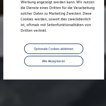
Werbung angezeigt werden kann. Wir nutzen
Autonomes Fahren
die Dienste eines Dritten für die Verarbeitung
Mehr zum ID. Buzz
Online Beratung
solcher Daten zu Marketing Zwecken. Diese
California Welt
Cookies werden, soweit dies zweckdienlich
California Club
ist, oftmals mit Seitenfunktionalitäten von
California Magazin & Ratgeber
Vanlife
Dritten verlinkt.
Ratgeber
Routen & Reisen
California Reisen & Erlebnisse
California App
Optionale Cookies ablehnen
California Lifestyle & Zubehör
Übernachten im California
Marke
Alle Akzeptieren
Unternehmen
Karriere
Karriere im Unternehmen
Karriere im Autohaus
Nachhaltigkeit
Kunden
Gesellschaft
Natur
Events
Rückblick VW Bus Festival 2023
75 Jahre Bulli Jubiläum