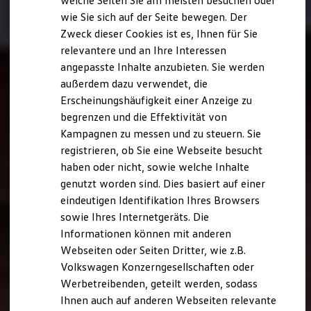
welche Seiten Sie am meisten besuchen oder
Digitales Bordbuch
wie Sie sich auf der Seite bewegen. Der
Fahrerassistenz- und Sicherheitssysteme
Zweck dieser Cookies ist es, Ihnen für Sie
Kontrollleuchten
Kurzfahrprofile und Ölverdünnung
relevantere und an Ihre Interessen
Batterieverordnung
angepasste Inhalte anzubieten. Sie werden
XTL-Dieselkraftstoff
außerdem dazu verwendet, die
Ersatzteile und Betriebsflüssigkeiten
Original Zubehör und Lifestyle Produkte
Erscheinungshäufigkeit einer Anzeige zu
myVolkswagen
begrenzen und die Effektivität von
myVolkswagen Business
Kampagnen zu messen und zu steuern. Sie
Elektrisch & Autonom
Elektro - & Hybridfahrzeuge
registrieren, ob Sie eine Webseite besucht
Unser Ansatz
haben oder nicht, sowie welche Inhalte
Klimafreundlicher Strom
genutzt worden sind. Dies basiert auf einer
Reichweite & Ladelösungen
Reichweitensimulator
eindeutigen Identifikation Ihres Browsers
Ladezeitensimulator
sowie Ihres Internetgeräts. Die
Ladelösungen für Privatkunden
Informationen können mit anderen
Ladelösungen für Gewerbekunden
Wallbox und Ladekabel
Webseiten oder Seiten Dritter, wie z.B.
Bidirektionales Laden
Volkswagen Konzerngesellschaften oder
Förderung & Kosten der Elektrofahrzeuge
Werbetreibenden, geteilt werden, sodass
Fördermöglichkeiten für Privatkunden
Fördermöglichkeiten für Gewerbekunden
Ihnen auch auf anderen Webseiten relevante
Kostensimulator