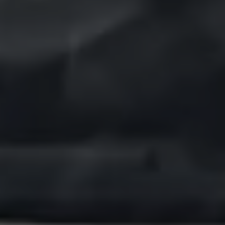
Bulli Magazin
Fahrzeugabholung ab Werk
Uptime