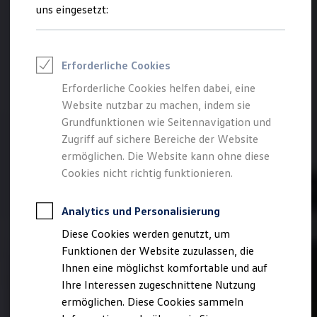
Rettungsdienste
uns eingesetzt:
ONE Business ID Vorteile
Fahrzeugsuche & Marktplatz
Fahrzeugsuche
Fahrzeuge online kaufen
Erforderliche Cookies
Digitaler Marktplatz
Kauf & Finanzierung
Erforderliche Cookies helfen dabei, eine
Online-Fahrzeugbewertung
Website nutzbar zu machen, indem sie
Aktionen & Angebote
E-Auto-Förderung
Grundfunktionen wie Seitennavigation und
Für Privatkunden
Zugriff auf sichere Bereiche der Website
Für Gewerbekunden
ermöglichen. Die Website kann ohne diese
Profi Paket
TopDeal
Cookies nicht richtig funktionieren.
Gebrauchtwagen
ProfiPartner für Gebrauchtwagen
Zertifizierte Gebrauchtwagen
Analytics und Personalisierung
Finanzierung
Diese Cookies werden genutzt, um
Für Privatkunden
Für Gewerbekunden
Funktionen der Website zuzulassen, die
Leasing
Ihnen eine möglichst komfortable und auf
Für Privatkunden
Ihre Interessen zugeschnittene Nutzung
Für Gewerbekunden
Versicherungen & Garantien
ermöglichen. Diese Cookies sammeln
Garantien