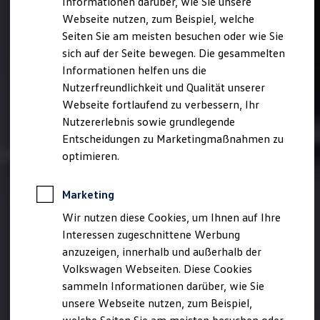
Informationen darüber, wie Sie unsere
Kfz-Versicherung für Nutzfahrzeuge
Webseite nutzen, zum Beispiel, welche
Restschuldversicherung
Wartungsverträge
Seiten Sie am meisten besuchen oder wie Sie
Besitzer & Service
sich auf der Seite bewegen. Die gesammelten
Reparatur & Service
Informationen helfen uns die
Sommer-Special
Reparatur, Pflege & Inspektion
Nutzerfreundlichkeit und Qualität unserer
Servicetermin anfragen
Webseite fortlaufend zu verbessern, Ihr
Service-Vorteile bei Volkswagen Nutzfahrzeuge
Nutzererlebnis sowie grundlegende
ServicePlus
Economy Service
Entscheidungen zu Marketingmaßnahmen zu
Räder & Reifen Service
optimieren.
Ersatzfahrzeuge
Notdienst und Pannenhilfe
Software, Konnektivität & Apps
Marketing
California App
VW Connect für Ihren ID. Buzz
Wir nutzen diese Cookies, um Ihnen auf Ihre
VW Connect für Ihren Transporter/Caravelle
Interessen zugeschnittene Werbung
VW Connect für Ihren Amarok
anzuzeigen, innerhalb und außerhalb der
VW Connect für andere Modelle
Connect Pro
Volkswagen Webseiten. Diese Cookies
Fleet Interface Data
sammeln Informationen darüber, wie Sie
Multistop Pathfinder
unsere Webseite nutzen, zum Beispiel,
Übersicht Software Updates
Hilfreiches für Besitzer