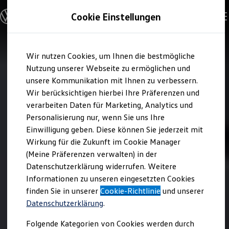
Modelle & Konfigurator
Cookie Einstellungen
Nutzfahrzeuge
Nutzfahrzeugkategorien entdecken
Modelle konfigurieren
Konfiguration laden
Zum
Zum
Modelle vergleichen
Wir nutzen Cookies, um Ihnen die bestmögliche
Hauptinhalt
Footer
Vorgängermodelle und Oldtimer
springen
springen
Nutzung unserer Webseite zu ermöglichen und
Vorgängermodelle
Oldtimer
unsere Kommunikation mit Ihnen zu verbessern.
Bulli Historie
Wir berücksichtigen hierbei Ihre Präferenzen und
Branchenlösungen & Gewerbekunden
verarbeiten Daten für Marketing, Analytics und
Umbaulösungen und Hersteller finden
Auf- und Umbauten entdecken & konfigurieren
Personalisierung nur, wenn Sie uns Ihre
Groß- und Sonderkunden
Einwilligung geben. Diese können Sie jederzeit mit
Großkunden
Wirkung für die Zukunft im Cookie Manager
Kommunen & Behörden
Journalisten
(Meine Präferenzen verwalten) in der
Sportvereine
Datenschutzerklärung widerrufen. Weitere
Branchenlösungen
Informationen zu unseren eingesetzten Cookies
Bau & Handwerk
Gewerbliche Personenbeförderung
finden Sie in unserer
Cookie-Richtlinie
und unserer
Service & mobile Werkstätten
Datenschutzerklärung
.
Kurier, Logistik & Handel
Kühlfahrzeuge
Folgende Kategorien von Cookies werden durch
Feuerwehr