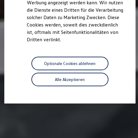
Werbung angezeigt werden kann. Wir nutzen
Autonomes Fahren
die Dienste eines Dritten für die Verarbeitung
Mehr zum ID. Buzz
Online Beratung
solcher Daten zu Marketing Zwecken. Diese
California Welt
Cookies werden, soweit dies zweckdienlich
California Club
ist, oftmals mit Seitenfunktionalitäten von
California Magazin & Ratgeber
Vanlife
Dritten verlinkt.
Ratgeber
Routen & Reisen
California Reisen & Erlebnisse
California App
Optionale Cookies ablehnen
California Lifestyle & Zubehör
Übernachten im California
Marke
Alle Akzeptieren
Unternehmen
Karriere
Karriere im Unternehmen
Karriere im Autohaus
Nachhaltigkeit
Kunden
Gesellschaft
Natur
Events
Rückblick VW Bus Festival 2023
75 Jahre Bulli Jubiläum