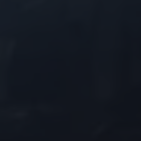
Bulli Magazin
Fahrzeugabholung ab Werk
Uptime