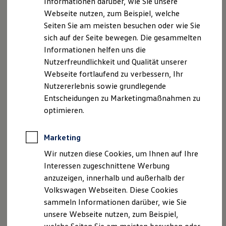
Informationen darüber, wie Sie unsere
Kfz-Versicherung für Nutzfahrzeuge
Datenschutzerklärungen
Cookie-Richtlinie
Webseite nutzen, zum Beispiel, welche
Restschuldversicherung
Wartungsverträge
Lizenzhinweise Dritter
Seiten Sie am meisten besuchen oder wie Sie
Besitzer & Service
Angaben zum Digital Service Act (DSA)
EU Data Act
sich auf der Seite bewegen. Die gesammelten
Reparatur & Service
Produktsicherheitsinformationen
Rückrufe
Vorschriften
Informationen helfen uns die
Sommer-Special
Reparatur, Pflege & Inspektion
Kontakt
Händlersuche
Newsletter
Nutzerfreundlichkeit und Qualität unserer
Servicetermin anfragen
VERTRAG WIDERRUFEN
Webseite fortlaufend zu verbessern, Ihr
Service-Vorteile bei Volkswagen Nutzfahrzeuge
Nutzererlebnis sowie grundlegende
ServicePlus
Economy Service
Entscheidungen zu Marketingmaßnahmen zu
Räder & Reifen Service
optimieren.
Disclaimer von Volkswagen AG
Ersatzfahrzeuge
Notdienst und Pannenhilfe
Die in dieser Darstellung gezeigten Fahrzeuge und
Software, Konnektivität & Apps
Marketing
Ausstattungen können in einzelnen Details vom aktuellen
California App
deutschen Lieferprogramm abweichen. Abgebildet sind
VW Connect für Ihren ID. Buzz
Wir nutzen diese Cookies, um Ihnen auf Ihre
teilweise Sonderausstattungen der Fahrzeuge gegen
VW Connect für Ihren Transporter/Caravelle
Interessen zugeschnittene Werbung
VW Connect für Ihren Amarok
Mehrpreis.
anzuzeigen, innerhalb und außerhalb der
VW Connect für andere Modelle
Bitte beachten Sie auch unseren Konfigurator für eine
Connect Pro
Volkswagen Webseiten. Diese Cookies
Übersicht der aktuell verfügbaren Modelle und Ausstattungen.
Fleet Interface Data
sammeln Informationen darüber, wie Sie
Multistop Pathfinder
Die angegebenen Verbrauchs- und Emissionswerte beziehen
unsere Webseite nutzen, zum Beispiel,
Übersicht Software Updates
sich nicht auf ein einzelnes Fahrzeug und sind nicht Bestandteil
Hilfreiches für Besitzer