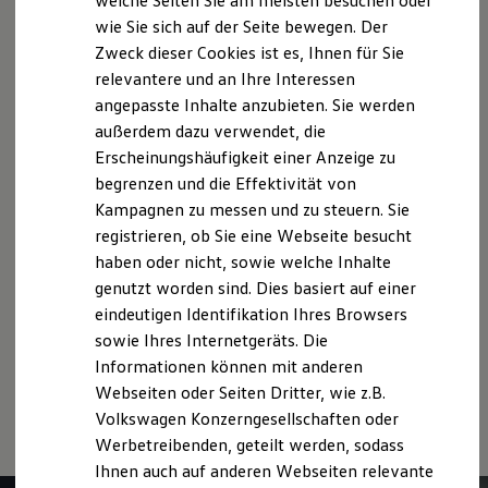
welche Seiten Sie am meisten besuchen oder
Digitales Bordbuch
des Angebots, sondern dienen allein Vergleichszwecken
wie Sie sich auf der Seite bewegen. Der
Fahrerassistenz- und Sicherheitssysteme
zwischen den verschiedenen Fahrzeugtypen.
Zweck dieser Cookies ist es, Ihnen für Sie
Kontrollleuchten
Zusatzausstattungen und Zubehör (Anbauteile, Reifenformat
Kurzfahrprofile und Ölverdünnung
relevantere und an Ihre Interessen
usw.) können relevante Fahrzeugparameter, wie
z. B.
Gewicht,
Batterieverordnung
angepasste Inhalte anzubieten. Sie werden
Rollwiderstand und Aerodynamik verändern und neben
XTL-Dieselkraftstoff
außerdem dazu verwendet, die
Witterungs- und Verkehrsbedingungen sowie dem
Ersatzteile und Betriebsflüssigkeiten
Original Zubehör und Lifestyle Produkte
individuellen Fahrverhalten den Kraftstoffverbrauch, den
Erscheinungshäufigkeit einer Anzeige zu
myVolkswagen
Stromverbrauch, die CO₂-Emissionen und die
begrenzen und die Effektivität von
myVolkswagen Business
Fahrleistungswerte eines Fahrzeugs beeinflussen.
Kampagnen zu messen und zu steuern. Sie
Elektrisch & Autonom
Elektro - & Hybridfahrzeuge
registrieren, ob Sie eine Webseite besucht
Weitere Informationen zum offiziellen Kraftstoffverbrauch und
Unser Ansatz
haben oder nicht, sowie welche Inhalte
den offiziellen spezifischen CO₂-Emissionen neuer
Klimafreundlicher Strom
genutzt worden sind. Dies basiert auf einer
Reichweite & Ladelösungen
Personenkraftwagen können dem „Leitfaden über den
Reichweitensimulator
eindeutigen Identifikation Ihres Browsers
Kraftstoffverbrauch, die CO₂-Emissionen und den
Ladezeitensimulator
Stromverbrauch neuer Personenkraftwagen“ entnommen
sowie Ihres Internetgeräts. Die
Ladelösungen für Privatkunden
werden, der an allen Verkaufsstellen und bei der DAT
Informationen können mit anderen
Ladelösungen für Gewerbekunden
Deutsche Automobil Treuhand GmbH, Hellmuth-Hirth-Str. 1, D-
Wallbox und Ladekabel
Webseiten oder Seiten Dritter, wie z.B.
73760 Ostfildern oder unter
www.dat.de/co2
erhältlich ist.
Bidirektionales Laden
Volkswagen Konzerngesellschaften oder
Förderung & Kosten der Elektrofahrzeuge
Werbetreibenden, geteilt werden, sodass
Fördermöglichkeiten für Privatkunden
Fördermöglichkeiten für Gewerbekunden
Ihnen auch auf anderen Webseiten relevante
Kostensimulator