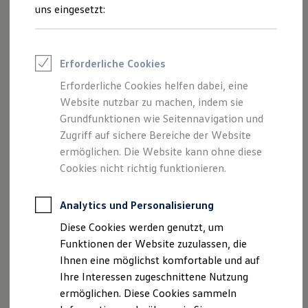
Rettungsdienste
uns eingesetzt:
ONE Business ID Vorteile
Fahrzeugsuche & Marktplatz
Fahrzeugsuche
Fahrzeuge online kaufen
Erforderliche Cookies
Digitaler Marktplatz
Kauf & Finanzierung
Erforderliche Cookies helfen dabei, eine
Online-Fahrzeugbewertung
Website nutzbar zu machen, indem sie
Aktionen & Angebote
Schon ab Werk komfortabel: beide Vordersitze sind manuell
E-Auto-Förderung
Grundfunktionen wie Seitennavigation und
höhenverstellbar. Und natürlich sind auch die
Für Privatkunden
Zugriff auf sichere Bereiche der Website
Lendenwirbelstützen auf den beiden vorderen Sitzen
Für Gewerbekunden
ermöglichen. Die Website kann ohne diese
Profi Paket
manuell einstellbar. Für den rechten Vordersitz gibt es
TopDeal
Cookies nicht richtig funktionieren.
zudem eine optionale Lehnenentriegelung sowie eine
Gebrauchtwagen
ebenfalls optionale Kindersitzverankerung (I-Size). Apropos
ProfiPartner für Gebrauchtwagen
Zertifizierte Gebrauchtwagen
Kinder: in der zweiten Sitzreihe sind Kindersitzverankerung
Analytics und Personalisierung
Finanzierung
(I-Size) und Top Tether für die äußeren Sitze bereits Teil der
Diese Cookies werden genutzt, um
Für Privatkunden
Serienausstattung.
Für Gewerbekunden
Funktionen der Website zuzulassen, die
Leasing
Ihnen eine möglichst komfortable und auf
Für Privatkunden
Ihre Interessen zugeschnittene Nutzung
Für Gewerbekunden
Versicherungen & Garantien
ermöglichen. Diese Cookies sammeln
Garantien
Impressum
Nutzungsbedingungen