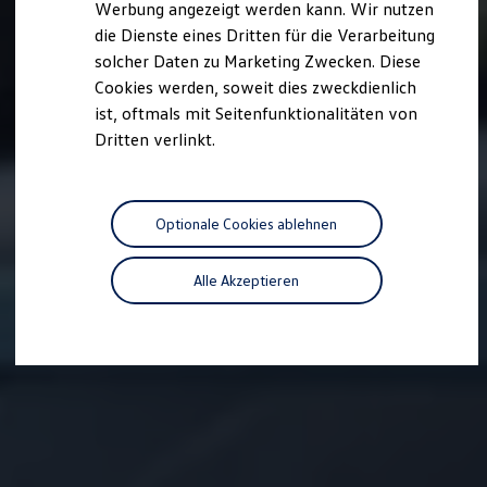
Werbung angezeigt werden kann. Wir nutzen
Autonomes Fahren
die Dienste eines Dritten für die Verarbeitung
Mehr zum ID. Buzz
Online Beratung
solcher Daten zu Marketing Zwecken. Diese
California Welt
Cookies werden, soweit dies zweckdienlich
California Club
ist, oftmals mit Seitenfunktionalitäten von
California Magazin & Ratgeber
Vanlife
Dritten verlinkt.
Ratgeber
Routen & Reisen
California Reisen & Erlebnisse
California App
Optionale Cookies ablehnen
California Lifestyle & Zubehör
Übernachten im California
Marke
Alle Akzeptieren
Unternehmen
Karriere
Karriere im Unternehmen
Karriere im Autohaus
Nachhaltigkeit
Kunden
Gesellschaft
Natur
Events
Rückblick VW Bus Festival 2023
75 Jahre Bulli Jubiläum