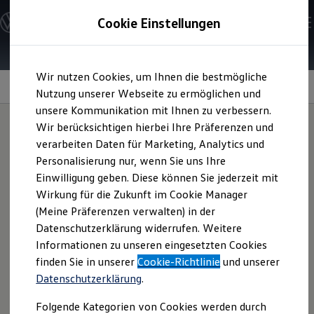
Modelle & Konfigurator
Cookie Einstellungen
Nutzfahrzeuge
Nutzfahrzeugkategorien entdecken
Modelle konfigurieren
Konfiguration laden
Zum
Zum
Modelle vergleichen
Wir nutzen Cookies, um Ihnen die bestmögliche
Hauptinhalt
Footer
Vorgängermodelle und Oldtimer
Sitzkonzept
springen
springen
Nutzung unserer Webseite zu ermöglichen und
Vorgängermodelle
Oldtimer
unsere Kommunikation mit Ihnen zu verbessern.
Bulli Historie
Wir berücksichtigen hierbei Ihre Präferenzen und
Branchenlösungen & Gewerbekunden
verarbeiten Daten für Marketing, Analytics und
Umbaulösungen und Hersteller finden
Ergonomie und
Auf- und Umbauten entdecken & konfigurieren
Personalisierung nur, wenn Sie uns Ihre
Groß- und Sonderkunden
Einwilligung geben. Diese können Sie jederzeit mit
Großkunden
Komfort
in Serie
Wirkung für die Zukunft im Cookie Manager
Kommunen & Behörden
Journalisten
(Meine Präferenzen verwalten) in der
Sportvereine
Datenschutzerklärung widerrufen. Weitere
Branchenlösungen
Informationen zu unseren eingesetzten Cookies
Bau & Handwerk
Gewerbliche Personenbeförderung
finden Sie in unserer
Cookie-Richtlinie
und unserer
Service & mobile Werkstätten
Datenschutzerklärung
.
Kurier, Logistik & Handel
Kühlfahrzeuge
Folgende Kategorien von Cookies werden durch
Feuerwehr