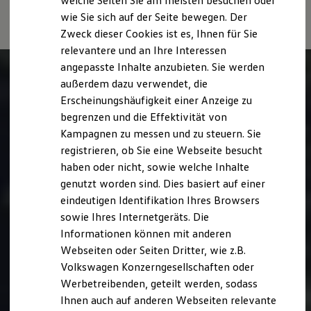
welche Seiten Sie am meisten besuchen oder
73760 Ostfildern oder unter
www.dat.de/co2
erhältlich ist.
Hilfreiches für Besitzer
wie Sie sich auf der Seite bewegen. Der
Digitales Bordbuch
Zweck dieser Cookies ist es, Ihnen für Sie
Fahrerassistenz- und Sicherheitssysteme
Kontrollleuchten
relevantere und an Ihre Interessen
Kurzfahrprofile und Ölverdünnung
angepasste Inhalte anzubieten. Sie werden
Batterieverordnung
außerdem dazu verwendet, die
XTL-Dieselkraftstoff
Ersatzteile und Betriebsflüssigkeiten
Erscheinungshäufigkeit einer Anzeige zu
Original Zubehör und Lifestyle Produkte
begrenzen und die Effektivität von
myVolkswagen
Kampagnen zu messen und zu steuern. Sie
myVolkswagen Business
Elektrisch & Autonom
registrieren, ob Sie eine Webseite besucht
Elektro - & Hybridfahrzeuge
haben oder nicht, sowie welche Inhalte
Unser Ansatz
genutzt worden sind. Dies basiert auf einer
Klimafreundlicher Strom
Reichweite & Ladelösungen
eindeutigen Identifikation Ihres Browsers
Reichweitensimulator
sowie Ihres Internetgeräts. Die
Ladezeitensimulator
Informationen können mit anderen
Ladelösungen für Privatkunden
Ladelösungen für Gewerbekunden
Webseiten oder Seiten Dritter, wie z.B.
Wallbox und Ladekabel
Volkswagen Konzerngesellschaften oder
Bidirektionales Laden
Werbetreibenden, geteilt werden, sodass
Förderung & Kosten der Elektrofahrzeuge
Fördermöglichkeiten für Privatkunden
Ihnen auch auf anderen Webseiten relevante
Fördermöglichkeiten für Gewerbekunden