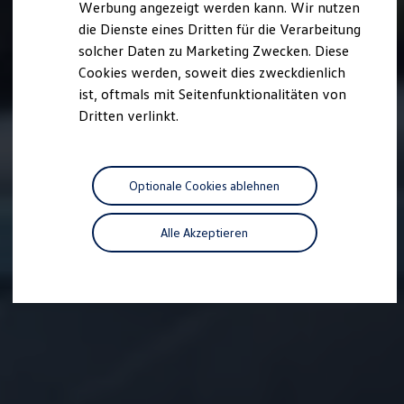
Werbung angezeigt werden kann. Wir nutzen
Kostensimulator
die Dienste eines Dritten für die Verarbeitung
Autonomes Fahren
Mehr zum ID. Buzz
solcher Daten zu Marketing Zwecken. Diese
Online Beratung
Cookies werden, soweit dies zweckdienlich
California Welt
ist, oftmals mit Seitenfunktionalitäten von
California Club
California Magazin & Ratgeber
Dritten verlinkt.
Vanlife
Ratgeber
Routen & Reisen
California Reisen & Erlebnisse
Optionale Cookies ablehnen
California App
California Lifestyle & Zubehör
Übernachten im California
Alle Akzeptieren
Marke
Unternehmen
Karriere
Karriere im Unternehmen
Karriere im Autohaus
Nachhaltigkeit
Kunden
Gesellschaft
Natur
Events
Rückblick VW Bus Festival 2023