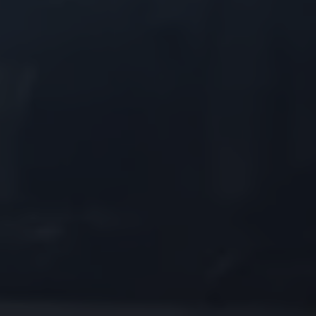
75 Jahre Bulli Jubiläum
Bulli Magazin
Fahrzeugabholung ab Werk