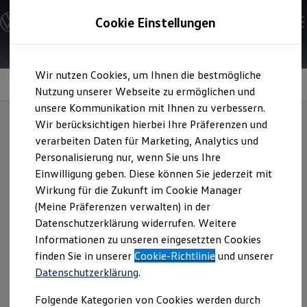
Modelle & Konfigurator
Cookie Einstellungen
Nutzfahrzeuge
Nutzfahrzeugkategorien entdecken
Modelle konfigurieren
Konfiguration laden
Zum
Zum
Modelle vergleichen
Wir nutzen Cookies, um Ihnen die bestmögliche
Hauptinhalt
Footer
Vorgängermodelle und Oldtimer
Panoramaglasdach
springen
springen
Nutzung unserer Webseite zu ermöglichen und
Vorgängermodelle
Oldtimer
unsere Kommunikation mit Ihnen zu verbessern.
Bulli Historie
Wir berücksichtigen hierbei Ihre Präferenzen und
Branchenlösungen & Gewerbekunden
verarbeiten Daten für Marketing, Analytics und
Umbaulösungen und Hersteller finden
Himmlische
Auf- und Umbauten entdecken & konfigurieren
Personalisierung nur, wenn Sie uns Ihre
Groß- und Sonderkunden
Einwilligung geben. Diese können Sie jederzeit mit
Großkunden
Aussichten
den ganzen
Wirkung für die Zukunft im Cookie Manager
Kommunen & Behörden
Journalisten
(Meine Präferenzen verwalten) in der
Tag
Sportvereine
Datenschutzerklärung widerrufen. Weitere
Branchenlösungen
Informationen zu unseren eingesetzten Cookies
Bau & Handwerk
Gewerbliche Personenbeförderung
finden Sie in unserer
Cookie-Richtlinie
und unserer
Mit dem optionalen Panoramaglasdach holen Sie sich
Service & mobile Werkstätten
Datenschutzerklärung
.
Kurier, Logistik & Handel
tagsüber mehr Tageslicht und abends den funkelnden
Menschen mit Behinderung
Sternenhimmel in Ihren
Caddy
California
.
Folgende Kategorien von Cookies werden durch
Kühlfahrzeuge