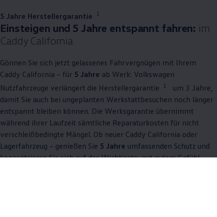
1
5 Jahre Herstellergarantie
Einsteigen und 5 Jahre entspannt fahren:
im
Caddy
California
Gönnen Sie sich jetzt gelassenes Fahrvergnügen mit Ihrem
Caddy
California
– für
5 Jahre
ab Werk:
Volkswagen
1
Nutzfahrzeuge
verlängert die Herstellergarantie
um 3 Jahre,
damit Sie auch bei ungeplanten Werkstattbesuchen noch länger
entspannt bleiben können. Die Werksgarantie übernimmt
während ihrer Laufzeit sämtliche Reparaturkosten für nicht
verschleißbedingte Mängel. Ob neuer
Caddy
California
oder
Lagerfahrzeug – genießen Sie
5 Jahre
umfassenden Schutz und
konzentrieren Sie sich auf das Wichtigste: mit gutem Gefühl
fahren. Garantiert.
Mehr zu Garantien