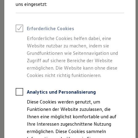
Feuerwehr
uns eingesetzt:
Rettungsdienste
ONE Business ID Vorteile
Fahrzeugsuche & Marktplatz
Fahrzeugsuche
Impressum
Nutzungsbedingungen
Erforderliche Cookies
Fahrzeuge online kaufen
Datenschutzerklärungen
Cookie-Richtlinie
Digitaler Marktplatz
Erforderliche Cookies helfen dabei, eine
Lizenzhinweise Dritter
Kauf & Finanzierung
Website nutzbar zu machen, indem sie
Online-Fahrzeugbewertung
Angaben zum Digital Service Act (DSA)
EU Data Act
Aktionen & Angebote
Grundfunktionen wie Seitennavigation und
Produktsicherheitsinformationen
Rückrufe
Vorschriften
E-Auto-Förderung
Zugriff auf sichere Bereiche der Website
Kontakt
Händlersuche
Newsletter
Für Privatkunden
ermöglichen. Die Website kann ohne diese
Für Gewerbekunden
VERTRAG WIDERRUFEN
Profi Paket
Cookies nicht richtig funktionieren.
TopDeal
Gebrauchtwagen
ProfiPartner für Gebrauchtwagen
Analytics und Personalisierung
Disclaimer von Volkswagen AG
Zertifizierte Gebrauchtwagen
Diese Cookies werden genutzt, um
Finanzierung
Die in dieser Darstellung gezeigten Fahrzeuge und
Für Privatkunden
Funktionen der Website zuzulassen, die
Ausstattungen können in einzelnen Details vom aktuellen
Für Gewerbekunden
deutschen Lieferprogramm abweichen. Abgebildet sind
Ihnen eine möglichst komfortable und auf
Leasing
teilweise Sonderausstattungen der Fahrzeuge gegen
Ihre Interessen zugeschnittene Nutzung
Für Privatkunden
Mehrpreis.
Für Gewerbekunden
ermöglichen. Diese Cookies sammeln
Bitte beachten Sie auch unseren Konfigurator für eine
Versicherungen & Garantien