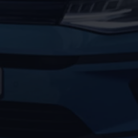
Autonomes Fahren
Mehr zum ID. Buzz
Online Beratung
California Welt
California Club
California Magazin & Ratgeber
Vanlife
Ratgeber
Routen & Reisen
California Reisen & Erlebnisse
California App
California Lifestyle & Zubehör
Übernachten im California
Marke
Unternehmen
Karriere
Karriere im Unternehmen
Karriere im Autohaus
Nachhaltigkeit
Kunden
Gesellschaft
Natur
Events
Rückblick VW Bus Festival 2023
75 Jahre Bulli Jubiläum