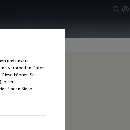
hen und unsere
 und verarbeiten Daten
. Diese können Sie
kswagen
 in der
es finden Sie in
gt für noch mehr Komfort. Jetzt