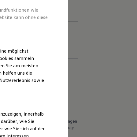
rundfunktionen wie
ebsite kann ohne diese
iften
Kontakt
Händlersuche
ine möglichst
 Cookies sammeln
ten Sie am meisten
 helfen uns die
 Nutzererlebnis sowie
 deutschen Lieferprogramm abweichen.
ungen.
ht Bestandteil des Angebots, sondern
nzuzeigen, innerhalb
r (Anbauteile, Reifenformat usw.)
darüber, wie Sie
en Witterungs- und Verkehrsbedingungen
 die Fahrleistungswerte eines Fahrzeugs
 wie Sie sich auf der
hre Interessen