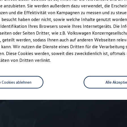
e anzubieten. Sie werden außerdem dazu verwendet, die Erschein
len Kraftstoffverbrauch und den offiziellen spezifischen CO₂-Emissionen
zen und die Effektivität von Kampagnen zu messen und zu steuern
brauch, die CO₂-Emissionen und den Stromverbrauch neuer Personenkraft
 besucht haben oder nicht, sowie welche Inhalte genutzt worden s
utsche Automobil Treuhand GmbH, Hellmuth-Hirth-Str. 1, D-73760 Ostfild
 Identifikation Ihres Browsers sowie Ihres Internetgeräts. Die 
iten oder Seiten Dritter, wie z.B. Volkswagen Konzerngesellsch
 geteilt werden, sodass Ihnen auch auf anderen Webseiten rel
kann. Wir nutzen die Dienste eines Dritten für die Verarbeitung 
. Diese Cookies werden, soweit dies zweckdienlich ist, oftmals
täten von Dritten verlinkt.
e Cookies ablehnen
Alle Akzepti