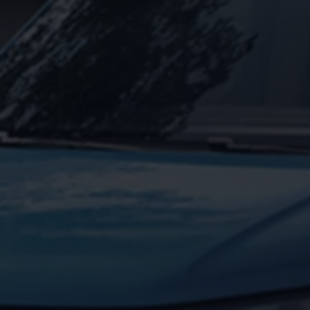
Digitales Bordbuch
Fahrerassistenz- und Sicherheitssysteme
Kontrollleuchten
Kurzfahrprofile und Ölverdünnung
Batterieverordnung
XTL-Dieselkraftstoff
Ersatzteile und Betriebsflüssigkeiten
Original Zubehör und Lifestyle Produkte
myVolkswagen
myVolkswagen Business
Elektrisch & Autonom
Elektro - & Hybridfahrzeuge
Unser Ansatz
Klimafreundlicher Strom
Reichweite & Ladelösungen
Reichweitensimulator
Ladezeitensimulator
Ladelösungen für Privatkunden
Ladelösungen für Gewerbekunden
Wallbox und Ladekabel
Bidirektionales Laden
Förderung & Kosten der Elektrofahrzeuge
Fördermöglichkeiten für Privatkunden
Fördermöglichkeiten für Gewerbekunden
Kostensimulator