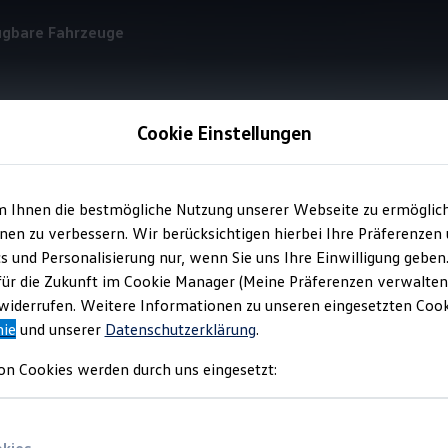
ügbare Fahrzeuge
Cookie Einstellungen
Volkswagen
App
m Ihnen die bestmögliche Nutzung unserer Webseite zu ermöglic
en zu verbessern. Wir berücksichtigen hierbei Ihre Präferenzen
cs und Personalisierung nur, wenn Sie uns Ihre Einwilligung geben
 Begleiter
für Ihren
Vol
für die Zukunft im Cookie Manager (Meine Präferenzen verwalten)
iderrufen. Weitere Informationen zu unseren eingesetzten Cooki
nie
und unserer
Datenschutzerklärung
.
lreiche wichtige Funktionen und Dienste auf einen Blick und sor
on Cookies werden durch uns eingesetzt: