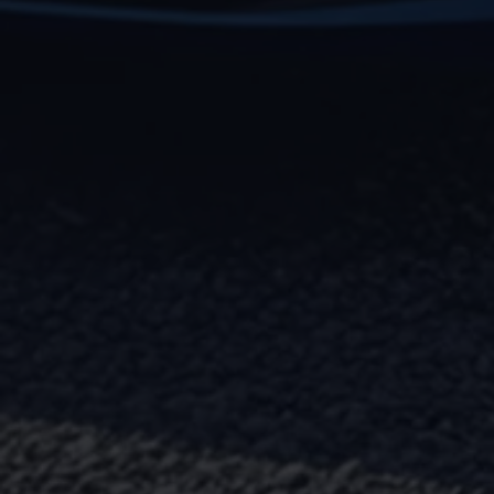
Bulli Magazin
Fahrzeugabholung ab Werk
Uptime