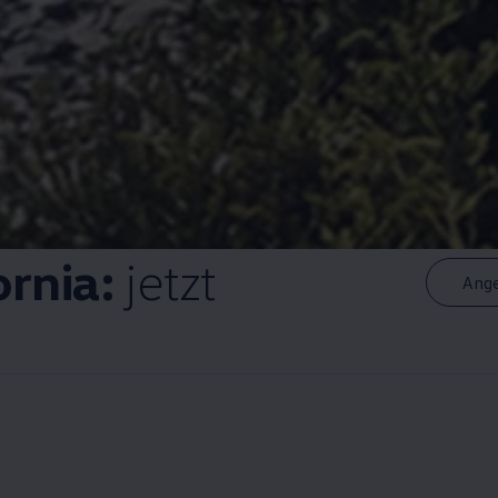
ornia
:
jetzt
Ange