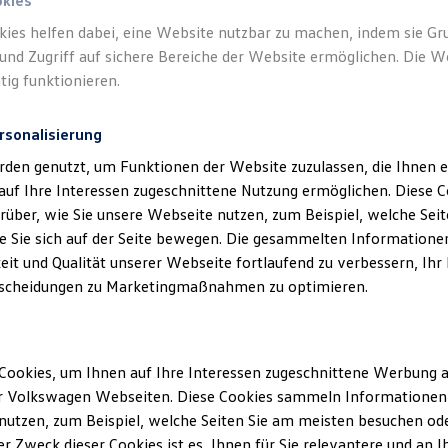
okies
kies helfen dabei, eine Website nutzbar zu machen, indem sie G
und Zugriff auf sichere Bereiche der Website ermöglichen. Die W
tig funktionieren.
Datenschutzerklärungen
Cookie-Richtlinie
Lizenzhinweise Dritter
EU Data Act
Produktsicherheitsinformationen
Rückrufe
Vorschr
rsonalisierung
rden genutzt, um Funktionen der Website zuzulassen, die Ihnen e
auf Ihre Interessen zugeschnittene Nutzung ermöglichen. Diese
über, wie Sie unsere Webseite nutzen, zum Beispiel, welche Sei
 Sie sich auf der Seite bewegen. Die gesammelten Informationen
eit und Qualität unserer Webseite fortlaufend zu verbessern, Ihr
n Fahrzeuge und Ausstattungen können in einzelnen Details vom aktuellen
scheidungen zu Marketingmaßnahmen zu optimieren.
sstattungen der Fahrzeuge gegen Mehrpreis.
figurator für eine Übersicht der aktuell verfügbaren Modelle und Ausstatt
ssionswerte beziehen sich nicht auf ein einzelnes Fahrzeug und sind nic
Cookies, um Ihnen auf Ihre Interessen zugeschnittene Werbung a
ischen den verschiedenen Fahrzeugtypen. Zusatzausstattungen und Zubehö
r Volkswagen Webseiten. Diese Cookies sammeln Informationen 
r, wie
z. B.
Gewicht, Rollwiderstand und Aerodynamik verändern und neb
ten den Kraftstoffverbrauch, den Stromverbrauch, die CO₂-Emissionen und
utzen, zum Beispiel, welche Seiten Sie am meisten besuchen oder
r Zweck dieser Cookies ist es, Ihnen für Sie relevantere und an I