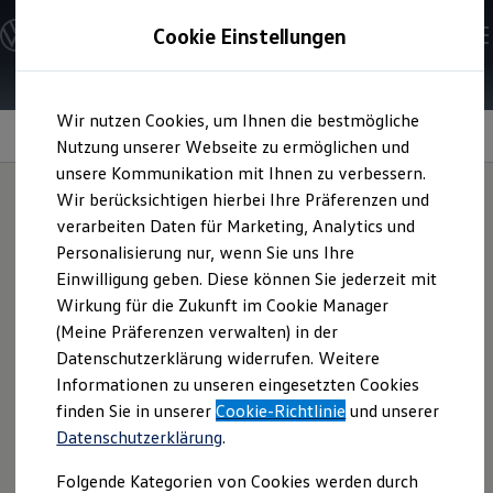
Modelle & Konfigurator
Cookie Einstellungen
Nutzfahrzeuge
Nutzfahrzeugkategorien entdecken
Modelle konfigurieren
Konfiguration laden
Zum
Zum
Modelle vergleichen
Wir nutzen Cookies, um Ihnen die bestmögliche
Hauptinhalt
Footer
Vorgängermodelle und Oldtimer
Parkhilfen
springen
springen
Nutzung unserer Webseite zu ermöglichen und
Vorgängermodelle
Oldtimer
unsere Kommunikation mit Ihnen zu verbessern.
Bulli Historie
Wir berücksichtigen hierbei Ihre Präferenzen und
Branchenlösungen & Gewerbekunden
verarbeiten Daten für Marketing, Analytics und
Umbaulösungen und Hersteller finden
Ihr 8. und 9. Sinn
für
Auf- und Umbauten entdecken & konfigurieren
Personalisierung nur, wenn Sie uns Ihre
Groß- und Sonderkunden
Einwilligung geben. Diese können Sie jederzeit mit
Großkunden
komfortables
Wirkung für die Zukunft im Cookie Manager
Kommunen & Behörden
Journalisten
(Meine Präferenzen verwalten) in der
Einparken
Sportvereine
Datenschutzerklärung widerrufen. Weitere
Branchenlösungen
Informationen zu unseren eingesetzten Cookies
Bau & Handwerk
Gewerbliche Personenbeförderung
finden Sie in unserer
Cookie-Richtlinie
und unserer
1
Optionaler Anhängerrangierassistent „Trailer Assist“
Service & mobile Werkstätten
Datenschutzerklärung
.
Kurier, Logistik & Handel
Kühlfahrzeuge
Folgende Kategorien von Cookies werden durch
Feuerwehr