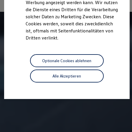
Werbung angezeigt werden kann. Wir nutzen
Autonomes Fahren
die Dienste eines Dritten für die Verarbeitung
Mehr zum ID. Buzz
Online Beratung
solcher Daten zu Marketing Zwecken. Diese
California Welt
Cookies werden, soweit dies zweckdienlich
California Club
ist, oftmals mit Seitenfunktionalitäten von
California Magazin & Ratgeber
Vanlife
Dritten verlinkt.
Ratgeber
Routen & Reisen
California Reisen & Erlebnisse
California App
Optionale Cookies ablehnen
California Lifestyle & Zubehör
Übernachten im California
Marke
Alle Akzeptieren
Unternehmen
Karriere
Karriere im Unternehmen
Karriere im Autohaus
Nachhaltigkeit
Kunden
Gesellschaft
Natur
Events
Rückblick VW Bus Festival 2023
75 Jahre Bulli Jubiläum