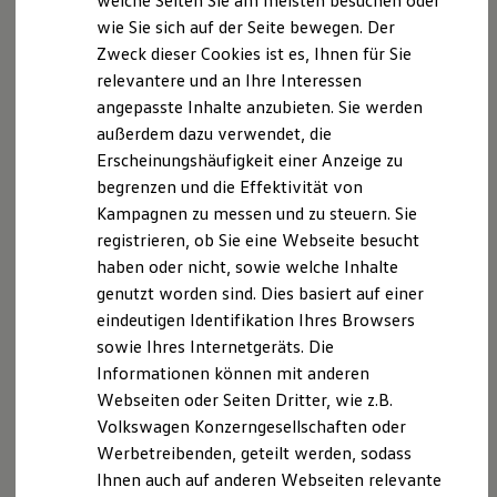
welche Seiten Sie am meisten besuchen oder
Digitales Bordbuch
Die angegebenen Verbrauchs- und Emissionswerte beziehen
wie Sie sich auf der Seite bewegen. Der
Fahrerassistenz- und Sicherheitssysteme
sich nicht auf ein einzelnes Fahrzeug und sind nicht Bestandteil
Zweck dieser Cookies ist es, Ihnen für Sie
Kontrollleuchten
des Angebots, sondern dienen allein Vergleichszwecken
Kurzfahrprofile und Ölverdünnung
relevantere und an Ihre Interessen
Batterieverordnung
zwischen den verschiedenen Fahrzeugtypen.
angepasste Inhalte anzubieten. Sie werden
XTL-Dieselkraftstoff
Zusatzausstattungen und Zubehör (Anbauteile, Reifenformat
außerdem dazu verwendet, die
Ersatzteile und Betriebsflüssigkeiten
usw.) können relevante Fahrzeugparameter, wie
z. B.
Gewicht,
Original Zubehör und Lifestyle Produkte
Erscheinungshäufigkeit einer Anzeige zu
Rollwiderstand und Aerodynamik verändern und neben
myVolkswagen
begrenzen und die Effektivität von
Witterungs- und Verkehrsbedingungen sowie dem
myVolkswagen Business
individuellen Fahrverhalten den Kraftstoffverbrauch, den
Kampagnen zu messen und zu steuern. Sie
Elektrisch & Autonom
Elektro - & Hybridfahrzeuge
Stromverbrauch, die CO₂-Emissionen und die
registrieren, ob Sie eine Webseite besucht
Unser Ansatz
Fahrleistungswerte eines Fahrzeugs beeinflussen.
haben oder nicht, sowie welche Inhalte
Klimafreundlicher Strom
genutzt worden sind. Dies basiert auf einer
Reichweite & Ladelösungen
Weitere Informationen zum offiziellen Kraftstoffverbrauch und
Reichweitensimulator
eindeutigen Identifikation Ihres Browsers
den offiziellen spezifischen CO₂-Emissionen neuer
Ladezeitensimulator
sowie Ihres Internetgeräts. Die
Personenkraftwagen können dem „Leitfaden über den
Ladelösungen für Privatkunden
Informationen können mit anderen
Ladelösungen für Gewerbekunden
Kraftstoffverbrauch, die CO₂-Emissionen und den
Wallbox und Ladekabel
Stromverbrauch neuer Personenkraftwagen“ entnommen
Webseiten oder Seiten Dritter, wie z.B.
Bidirektionales Laden
werden, der an allen Verkaufsstellen und bei der DAT
Volkswagen Konzerngesellschaften oder
Förderung & Kosten der Elektrofahrzeuge
Deutsche Automobil Treuhand GmbH, Hellmuth-Hirth-Str. 1, D-
Werbetreibenden, geteilt werden, sodass
Fördermöglichkeiten für Privatkunden
73760 Ostfildern oder unter
www.dat.de/co2
erhältlich ist.
Fördermöglichkeiten für Gewerbekunden
Ihnen auch auf anderen Webseiten relevante
Kostensimulator