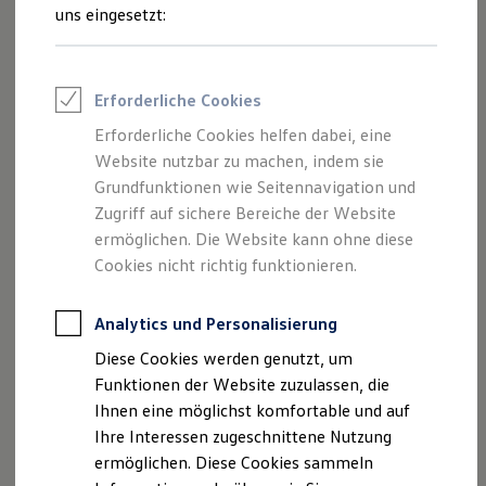
Rettungsdienste
uns eingesetzt:
ONE Business ID Vorteile
Fahrzeugsuche & Marktplatz
Fahrzeugsuche
Fahrzeuge online kaufen
Erforderliche Cookies
Digitaler Marktplatz
Kauf & Finanzierung
Erforderliche Cookies helfen dabei, eine
Online-Fahrzeugbewertung
Website nutzbar zu machen, indem sie
Aktionen & Angebote
E-Auto-Förderung
Grundfunktionen wie Seitennavigation und
--:--
Für Privatkunden
Verbleibende Zeit, --:--
Zugriff auf sichere Bereiche der Website
Für Gewerbekunden
Der Film zum Assistenzsystem zeigt exemplarisch
ermöglichen. Die Website kann ohne diese
Profi Paket
das Modell
Crafter
.
TopDeal
Cookies nicht richtig funktionieren.
Gebrauchtwagen
ProfiPartner für Gebrauchtwagen
Auf Wunsch kann der optionale Anhängerrangierassistent
Zertifizierte Gebrauchtwagen
Analytics und Personalisierung
1
„Trailer Assist“
die Steuerung eines Anhängergespanns
Finanzierung
Diese Cookies werden genutzt, um
Für Privatkunden
beim Rangieren in Querparklücken sowie beim präzisen
Für Gewerbekunden
Funktionen der Website zuzulassen, die
1
Rückwärtsfahren vereinfachen.
Leasing
Ihnen eine möglichst komfortable und auf
Für Privatkunden
Ihre Interessen zugeschnittene Nutzung
Für Gewerbekunden
Versicherungen & Garantien
ermöglichen. Diese Cookies sammeln
Garantien