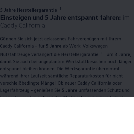
1
5 Jahre Herstellergarantie
Einsteigen und 5 Jahre entspannt fahren:
im
Caddy
California
Gönnen Sie sich jetzt gelassenes Fahrvergnügen mit Ihrem
Caddy
California
– für
5 Jahre
ab Werk:
Volkswagen
1
Nutzfahrzeuge
verlängert die Herstellergarantie
um 3 Jahre,
damit Sie auch bei ungeplanten Werkstattbesuchen noch länger
entspannt bleiben können. Die Werksgarantie übernimmt
während ihrer Laufzeit sämtliche Reparaturkosten für nicht
verschleißbedingte Mängel. Ob neuer
Caddy
California
oder
Lagerfahrzeug – genießen Sie
5 Jahre
umfassenden Schutz und
konzentrieren Sie sich auf das Wichtigste: mit gutem Gefühl
fahren. Garantiert.
Mehr zu Garantien