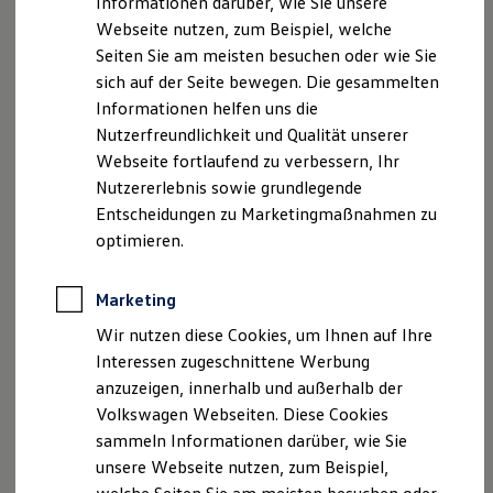
Informationen darüber, wie Sie unsere
Kfz-Versicherung für Nutzfahrzeuge
Impressum
Nutzungsbedingungen
Webseite nutzen, zum Beispiel, welche
Restschuldversicherung
Datenschutzerklärungen
Cookie-Richtlinie
Wartungsverträge
Seiten Sie am meisten besuchen oder wie Sie
Besitzer & Service
Lizenzhinweise Dritter
sich auf der Seite bewegen. Die gesammelten
Reparatur & Service
Angaben zum Digital Service Act (DSA)
EU Data Act
Informationen helfen uns die
Sommer-Special
Produktsicherheitsinformationen
Rückrufe
Vorschriften
Reparatur, Pflege & Inspektion
Nutzerfreundlichkeit und Qualität unserer
Servicetermin anfragen
Kontakt
Händlersuche
Newsletter
Webseite fortlaufend zu verbessern, Ihr
Service-Vorteile bei Volkswagen Nutzfahrzeuge
VERTRAG WIDERRUFEN
Nutzererlebnis sowie grundlegende
ServicePlus
Economy Service
Entscheidungen zu Marketingmaßnahmen zu
Räder & Reifen Service
optimieren.
Ersatzfahrzeuge
Disclaimer von Volkswagen AG
Notdienst und Pannenhilfe
Software, Konnektivität & Apps
1.
Im Rahmen der Grenzen des Systems.
Marketing
California App
VW Connect für Ihren ID. Buzz
Die in dieser Darstellung gezeigten Fahrzeuge und
Wir nutzen diese Cookies, um Ihnen auf Ihre
VW Connect für Ihren Transporter/Caravelle
Ausstattungen können in einzelnen Details vom aktuellen
Interessen zugeschnittene Werbung
VW Connect für Ihren Amarok
deutschen Lieferprogramm abweichen. Abgebildet sind
anzuzeigen, innerhalb und außerhalb der
VW Connect für andere Modelle
teilweise Sonderausstattungen der Fahrzeuge gegen
Connect Pro
Volkswagen Webseiten. Diese Cookies
Mehrpreis.
Fleet Interface Data
sammeln Informationen darüber, wie Sie
Multistop Pathfinder
Bitte beachten Sie auch unseren Konfigurator für eine
unsere Webseite nutzen, zum Beispiel,
Übersicht Software Updates
Übersicht der aktuell verfügbaren Modelle und Ausstattungen.
Hilfreiches für Besitzer