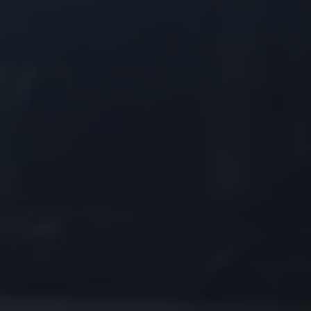
Bulli Magazin
Fahrzeugabholung ab Werk
Uptime