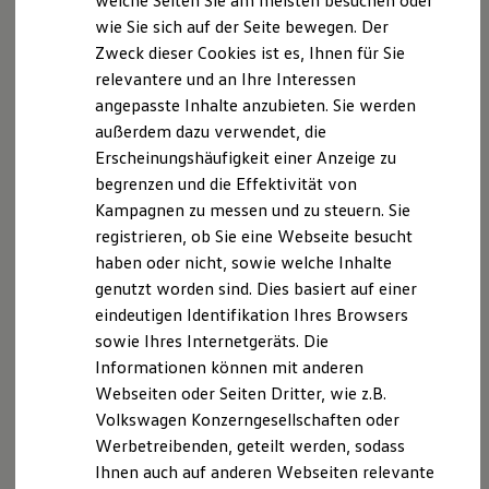
welche Seiten Sie am meisten besuchen oder
Hilfreiches für Besitzer
Impressum
Nutzungsbedingungen
wie Sie sich auf der Seite bewegen. Der
Digitales Bordbuch
Datenschutzerklärungen
Cookie-Richtlinie
Zweck dieser Cookies ist es, Ihnen für Sie
Fahrerassistenz- und Sicherheitssysteme
Lizenzhinweise Dritter
Kontrollleuchten
relevantere und an Ihre Interessen
Kurzfahrprofile und Ölverdünnung
Angaben zum Digital Service Act (DSA)
EU Data Act
angepasste Inhalte anzubieten. Sie werden
Batterieverordnung
Produktsicherheitsinformationen
Rückrufe
Vorschriften
außerdem dazu verwendet, die
XTL-Dieselkraftstoff
Kontakt
Händlersuche
Newsletter
Ersatzteile und Betriebsflüssigkeiten
Erscheinungshäufigkeit einer Anzeige zu
Original Zubehör und Lifestyle Produkte
VERTRAG WIDERRUFEN
begrenzen und die Effektivität von
myVolkswagen
Kampagnen zu messen und zu steuern. Sie
myVolkswagen Business
Elektrisch & Autonom
registrieren, ob Sie eine Webseite besucht
Elektro - & Hybridfahrzeuge
Disclaimer von Volkswagen AG
haben oder nicht, sowie welche Inhalte
Unser Ansatz
genutzt worden sind. Dies basiert auf einer
Klimafreundlicher Strom
Die in dieser Darstellung gezeigten Fahrzeuge und
Reichweite & Ladelösungen
eindeutigen Identifikation Ihres Browsers
Ausstattungen können in einzelnen Details vom aktuellen
Reichweitensimulator
sowie Ihres Internetgeräts. Die
deutschen Lieferprogramm abweichen. Abgebildet sind
Ladezeitensimulator
teilweise Sonderausstattungen der Fahrzeuge gegen
Informationen können mit anderen
Ladelösungen für Privatkunden
Mehrpreis.
Ladelösungen für Gewerbekunden
Webseiten oder Seiten Dritter, wie z.B.
Wallbox und Ladekabel
Bitte beachten Sie auch unseren Konfigurator für eine
Volkswagen Konzerngesellschaften oder
Bidirektionales Laden
Übersicht der aktuell verfügbaren Modelle und Ausstattungen.
Werbetreibenden, geteilt werden, sodass
Förderung & Kosten der Elektrofahrzeuge
Fördermöglichkeiten für Privatkunden
Ihnen auch auf anderen Webseiten relevante
Die angegebenen Verbrauchs- und Emissionswerte beziehen
Fördermöglichkeiten für Gewerbekunden