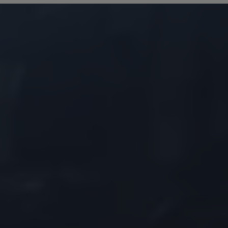
75 Jahre Bulli Jubiläum
Bulli Magazin
Fahrzeugabholung ab Werk