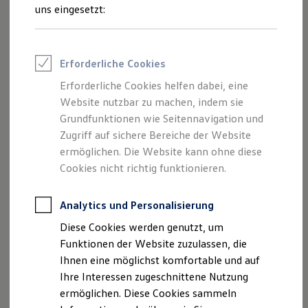
Feuerwehr
uns eingesetzt:
Rettungsdienste
ONE Business ID Vorteile
Fahrzeugsuche & Marktplatz
Fahrzeugsuche
Erforderliche Cookies
Fahrzeuge online kaufen
Digitaler Marktplatz
Erforderliche Cookies helfen dabei, eine
Kauf & Finanzierung
Website nutzbar zu machen, indem sie
Online-Fahrzeugbewertung
Aktionen & Angebote
Grundfunktionen wie Seitennavigation und
E-Auto-Förderung
Zugriff auf sichere Bereiche der Website
Für Privatkunden
ermöglichen. Die Website kann ohne diese
Für Gewerbekunden
Profi Paket
Cookies nicht richtig funktionieren.
Optionales Radiosystem „Composition“
TopDeal
Gebrauchtwagen
ProfiPartner für Gebrauchtwagen
Analytics und Personalisierung
Zertifizierte Gebrauchtwagen
Diese Cookies werden genutzt, um
Finanzierung
Für Privatkunden
Funktionen der Website zuzulassen, die
Für Gewerbekunden
Ihnen eine möglichst komfortable und auf
Leasing
Ihre Interessen zugeschnittene Nutzung
Für Privatkunden
Für Gewerbekunden
ermöglichen. Diese Cookies sammeln
Versicherungen & Garantien