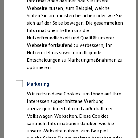
Informationen darüber, wie Sie unsere
Garantien
Webseite nutzen, zum Beispiel, welche
Kfz-Versicherung für Nutzfahrzeuge
Restschuldversicherung
Seiten Sie am meisten besuchen oder wie Sie
Wartungsverträge
sich auf der Seite bewegen. Die gesammelten
Besitzer & Service
Informationen helfen uns die
Reparatur & Service
Optionales Radiosystem „Ready 2 Discover“
Sommer-Special
Nutzerfreundlichkeit und Qualität unserer
Reparatur, Pflege & Inspektion
Webseite fortlaufend zu verbessern, Ihr
Servicetermin anfragen
Nutzererlebnis sowie grundlegende
Service-Vorteile bei Volkswagen Nutzfahrzeuge
ServicePlus
Entscheidungen zu Marketingmaßnahmen zu
Economy Service
optimieren.
Räder & Reifen Service
Ersatzfahrzeuge
Notdienst und Pannenhilfe
Marketing
Software, Konnektivität & Apps
California App
Wir nutzen diese Cookies, um Ihnen auf Ihre
VW Connect für Ihren ID. Buzz
Interessen zugeschnittene Werbung
VW Connect für Ihren Transporter/Caravelle
anzuzeigen, innerhalb und außerhalb der
VW Connect für Ihren Amarok
VW Connect für andere Modelle
Volkswagen Webseiten. Diese Cookies
Connect Pro
sammeln Informationen darüber, wie Sie
Fleet Interface Data
unsere Webseite nutzen, zum Beispiel,
Multistop Pathfinder
Übersicht Software Updates