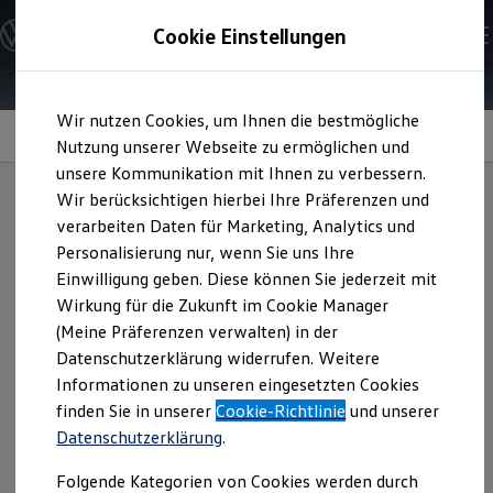
Modelle & Konfigurator
Cookie Einstellungen
Nutzfahrzeuge
Nutzfahrzeugkategorien entdecken
Modelle konfigurieren
Konfiguration laden
Zum
Zum
Modelle vergleichen
Wir nutzen Cookies, um Ihnen die bestmögliche
Hauptinhalt
Footer
Vorgängermodelle und Oldtimer
Radiosysteme
springen
springen
Nutzung unserer Webseite zu ermöglichen und
Vorgängermodelle
Oldtimer
unsere Kommunikation mit Ihnen zu verbessern.
Bulli Historie
Wir berücksichtigen hierbei Ihre Präferenzen und
Branchenlösungen & Gewerbekunden
verarbeiten Daten für Marketing, Analytics und
Umbaulösungen und Hersteller finden
Hier
spielt die Musik
Auf- und Umbauten entdecken & konfigurieren
Personalisierung nur, wenn Sie uns Ihre
Groß- und Sonderkunden
Einwilligung geben. Diese können Sie jederzeit mit
Großkunden
Wirkung für die Zukunft im Cookie Manager
Kommunen & Behörden
Eine lange berufliche Tour, die Fahrt in den Urlaub oder der
Journalisten
(Meine Präferenzen verwalten) in der
Weg zum Training Ihrer Kinder – gute Unterhaltung sorgt
Sportvereine
Datenschutzerklärung widerrufen. Weitere
Branchenlösungen
hierbei auch für gute Laune. Die Radiosysteme im
Caddy
Informationen zu unseren eingesetzten Cookies
Bau & Handwerk
bieten für jede Situation das passende Programm.
Gewerbliche Personenbeförderung
finden Sie in unserer
Cookie-Richtlinie
und unserer
Service & mobile Werkstätten
Datenschutzerklärung
.
Kurier, Logistik & Handel
Radiosystem „Composition Audio“
Menschen mit Behinderung
Folgende Kategorien von Cookies werden durch
Kühlfahrzeuge