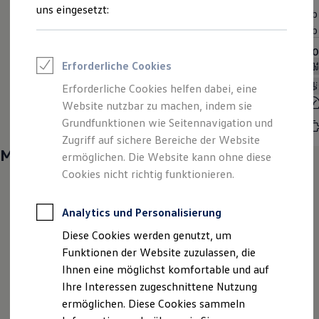
Sportvereine
uns eingesetzt:
Ab inkl. MwSt.
34.200,60 €
Ab
Branchenlösungen
Standard Modelle
Ab exkl. MwSt.
28.740,00 €
Ab
Bau & Handwerk
Gewerbliche Personenbeförderung
MOTOREN (5 verfügbar)
MO
Service & mobile Werkstätten
Erforderliche Cookies
Diesel
Plug-In-Hybrid
Super bleifrei
Kurier, Logistik & Handel
Kühlfahrzeuge
Schaltgetriebe
Automatik
Erforderliche Cookies helfen dabei, eine
Feuerwehr
Leistung
75 — 90kW
Website nutzbar zu machen, indem sie
Rettungsdienste
ONE Business ID Vorteile
Grundfunktionen wie Seitennavigation und
Hubraum
1,5 | 2L
Fahrzeugsuche & Marktplatz
Zugriff auf sichere Bereiche der Website
Fahrzeugsuche
Mehr entdecken
ermöglichen. Die Website kann ohne diese
Fahrzeuge online kaufen
Digitaler Marktplatz
Cookies nicht richtig funktionieren.
Kauf & Finanzierung
Online-Fahrzeugbewertung
Aktionen & Angebote
Analytics und Personalisierung
E-Auto-Förderung
Diese Cookies werden genutzt, um
Für Privatkunden
Für Gewerbekunden
Funktionen der Website zuzulassen, die
Profi Paket
Ihnen eine möglichst komfortable und auf
TopDeal
Ihre Interessen zugeschnittene Nutzung
Gebrauchtwagen
ProfiPartner für Gebrauchtwagen
ermöglichen. Diese Cookies sammeln
Zertifizierte Gebrauchtwagen