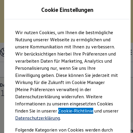
75 % Sonderabschreibung auf E-Fahrzeuge? – Und
Cookie Einstellungen
pro Monat Geld sparen?
– Berechnen Sie mit
unserem Kostensimulator Ihre Spritersparnis durch
den Umstieg auf ein Elektrofahrzeug.
Zum
Zum
Wir nutzen Cookies, um Ihnen die bestmögliche
Hauptinhalt
Footer
Zum Kostensimulator
springen
springen
Nutzung unserer Webseite zu ermöglichen und
unsere Kommunikation mit Ihnen zu verbessern.
Modelle & Konfigurator
Nutzfahrzeuge
Wir berücksichtigen hierbei Ihre Präferenzen und
Nutzfahrzeugkategorien entdecken
verarbeiten Daten für Marketing, Analytics und
Modelle konfigurieren
Konfiguration laden
Personalisierung nur, wenn Sie uns Ihre
Modelle
Ausstattungsvariante
Motoren
Farben
Interieur
Modelle vergleichen
Einwilligung geben. Diese können Sie jederzeit mit
Vorgängermodelle und Oldtimer
Wirkung für die Zukunft im Cookie Manager
Vorgängermodelle
Der neue Caddy
Oldtimer
(Meine Präferenzen verwalten) in der
10
Varianten
Bulli Historie
Datenschutzerklärung widerrufen. Weitere
Branchenlösungen & Gewerbekunden
Informationen zu unseren eingesetzten Cookies
Umbaulösungen und Hersteller finden
Auf- und Umbauten entdecken & konfigurieren
finden Sie in unserer
Cookie-Richtlinie
und unserer
Groß- und Sonderkunden
Datenschutzerklärung
.
Großkunden
Kommunen & Behörden
Folgende Kategorien von Cookies werden durch
Trend
Tr
Journalisten