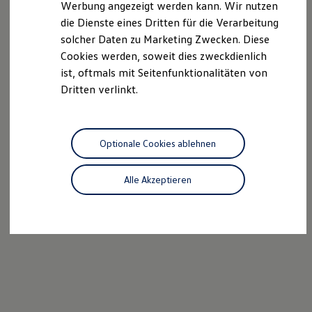
Werbung angezeigt werden kann. Wir nutzen
Ladelösungen für Privatkunden
die Dienste eines Dritten für die Verarbeitung
Ladelösungen für Gewerbekunden
Wallbox und Ladekabel
solcher Daten zu Marketing Zwecken. Diese
Bidirektionales Laden
Cookies werden, soweit dies zweckdienlich
Förderung & Kosten der Elektrofahrzeuge
ist, oftmals mit Seitenfunktionalitäten von
Fördermöglichkeiten für Privatkunden
Fördermöglichkeiten für Gewerbekunden
Dritten verlinkt.
Kostensimulator
Autonomes Fahren
Mehr zum ID. Buzz
Online Beratung
Optionale Cookies ablehnen
California Welt
California Club
California Magazin & Ratgeber
Alle Akzeptieren
Vanlife
Ratgeber
Routen & Reisen
California Reisen & Erlebnisse
California App
California Lifestyle & Zubehör
Übernachten im California
Marke
Unternehmen
Karriere
Karriere im Unternehmen