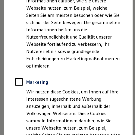
Informationen darüber, wie Sie unsere
Finanzierung
Webseite nutzen, zum Beispiel, welche
Für Privatkunden
Für Gewerbekunden
Seiten Sie am meisten besuchen oder wie Sie
Leasing
sich auf der Seite bewegen. Die gesammelten
Für Privatkunden
Informationen helfen uns die
Für Gewerbekunden
Versicherungen & Garantien
Nutzerfreundlichkeit und Qualität unserer
Garantien
Webseite fortlaufend zu verbessern, Ihr
Kfz-Versicherung für Nutzfahrzeuge
Nutzererlebnis sowie grundlegende
Restschuldversicherung
Wartungsverträge
Entscheidungen zu Marketingmaßnahmen zu
Besitzer & Service
optimieren.
Reparatur & Service
Sommer-Special
Reparatur, Pflege & Inspektion
Marketing
Servicetermin anfragen
Service-Vorteile bei Volkswagen Nutzfahrzeuge
Wir nutzen diese Cookies, um Ihnen auf Ihre
ServicePlus
Interessen zugeschnittene Werbung
Economy Service
anzuzeigen, innerhalb und außerhalb der
Räder & Reifen Service
Ersatzfahrzeuge
Volkswagen Webseiten. Diese Cookies
Notdienst und Pannenhilfe
sammeln Informationen darüber, wie Sie
Software, Konnektivität & Apps
unsere Webseite nutzen, zum Beispiel,
California App
VW Connect für Ihren ID. Buzz