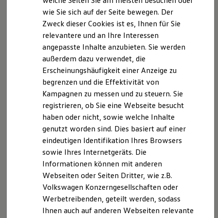
welche Seiten Sie am meisten besuchen oder
VW Connect für Ihren Transporter/Caravelle
wie Sie sich auf der Seite bewegen. Der
VW Connect für Ihren Amarok
Zweck dieser Cookies ist es, Ihnen für Sie
VW Connect für andere Modelle
Connect Pro
relevantere und an Ihre Interessen
Fleet Interface Data
angepasste Inhalte anzubieten. Sie werden
Multistop Pathfinder
außerdem dazu verwendet, die
Übersicht Software Updates
Hilfreiches für Besitzer
Erscheinungshäufigkeit einer Anzeige zu
Digitales Bordbuch
begrenzen und die Effektivität von
Fahrerassistenz- und Sicherheitssysteme
Kampagnen zu messen und zu steuern. Sie
Kontrollleuchten
Kurzfahrprofile und Ölverdünnung
registrieren, ob Sie eine Webseite besucht
Batterieverordnung
haben oder nicht, sowie welche Inhalte
XTL-Dieselkraftstoff
genutzt worden sind. Dies basiert auf einer
Ersatzteile und Betriebsflüssigkeiten
Original Zubehör und Lifestyle Produkte
eindeutigen Identifikation Ihres Browsers
myVolkswagen
sowie Ihres Internetgeräts. Die
myVolkswagen Business
Informationen können mit anderen
Elektrisch & Autonom
Elektro - & Hybridfahrzeuge
Webseiten oder Seiten Dritter, wie z.B.
Unser Ansatz
Volkswagen Konzerngesellschaften oder
Klimafreundlicher Strom
Werbetreibenden, geteilt werden, sodass
Reichweite & Ladelösungen
Reichweitensimulator
Ihnen auch auf anderen Webseiten relevante
Ladezeitensimulator