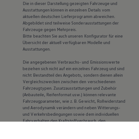
Die in dieser Darstellung gezeigten Fahrzeuge und
Ausstattungen können in einzelnen Details vom
aktuellen deutschen Lieferprogramm abweichen.
Abgebildet sind teilweise Sonderausstattungen der
Fahrzeuge gegen Mehrpreis.
Bitte beachten Sie auch unseren Konfigurator für eine
Übersicht der aktuell verfügbaren Modelle und
Ausstattungen.
Die angegebenen Verbrauchs- und Emissionswerte
beziehen sich nicht auf ein einzelnes Fahrzeug und sind
nicht Bestandteil des Angebots, sondern dienen allein
Vergleichszwecken zwischen den verschiedenen
Fahrzeugtypen. Zusatzausstattungen und Zubehör
(Anbauteile, Reifenformat usw.) können relevante
Fahrzeugparameter, wie
z. B.
Gewicht, Rollwiderstand
und Aerodynamik verändern und neben Witterungs-
und Verkehrsbedingungen sowie dem individuellen
Fahrverhalten den Kraftstoffverbrauch, den
Stromverbrauch, die CO₂-Emissionen und die
Fahrleistungswerte eines Fahrzeugs beeinflussen.