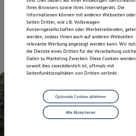
sind. Dies basiert auf einer eindeutigen Identifikatio
Digitales Bordbuch
Ihres Browsers sowie Ihres Internetgeräts. Die
Volkswagen Economy
Fahrerassistenz- und Sicherheitssysteme
Informationen können mit anderen Webseiten oder
Kontrollleuchten
Service
Kurzfahrprofile und Ölverdünnung
Seiten Dritter, wie z.B. Volkswagen
Batterieverordnung
Konzerngesellschaften oder Werbetreibenden, getei
XTL-Dieselkraftstoff
werden, sodass Ihnen auch auf anderen Webseiten
Ersatzteile und Betriebsflüssigkeiten
Aktuelle Highlights
Original Zubehör und Lifestyle Produkte
relevante Werbung angezeigt werden kann. Wir nut
myVolkswagen
die Dienste eines Dritten für die Verarbeitung solche
myVolkswagen Business
und Angebote
Daten zu Marketing Zwecken. Diese Cookies werden
Elektrisch & Autonom
Elektro - & Hybridfahrzeuge
soweit dies zweckdienlich ist, oftmals mit
Unser Ansatz
Seitenfunktionalitäten von Dritten verlinkt.
Klimafreundlicher Strom
Reichweite & Ladelösungen
Reichweitensimulator
Ladezeitensimulator
Ladelösungen für Privatkunden
Optionale Cookies ablehnen
Ladelösungen für Gewerbekunden
Wallbox und Ladekabel
Alle Akzeptieren
Bidirektionales Laden
Förderung & Kosten der Elektrofahrzeuge
Fördermöglichkeiten für Privatkunden
Fördermöglichkeiten für Gewerbekunden
Kostensimulator