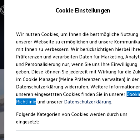
Modelle & Konfigurator
Cookie Einstellungen
Nutzfahrzeuge
Nutzfahrzeugkategorien entdecken
Modelle konfigurieren
Konfiguration laden
Zum
Zum
Modelle vergleichen
Service
Wir nutzen Cookies, um Ihnen die bestmögliche Nutzung
Hauptinhalt
Footer
Vorgängermodelle und Oldtimer
Mirschel Automobile
springen
springen
unserer Webseite zu ermöglichen und unsere Kommunika
Vorgängermodelle
Oldtimer
mit Ihnen zu verbessern. Wir berücksichtigen hierbei Ihr
Bulli Historie
4.6
|
39 Bewertungen
Präferenzen und verarbeiten Daten für Marketing, Analyt
Branchenlösungen & Gewerbekunden
und Personalisierung nur, wenn Sie uns Ihre Einwilligung
Umbaulösungen und Hersteller finden
Auf- und Umbauten entdecken & konfigurieren
geben. Diese können Sie jederzeit mit Wirkung für die Zu
Groß- und Sonderkunden
im Cookie Manager (Meine Präferenzen verwalten) in der
Großkunden
Datenschutzerklärung widerrufen. Weitere Informatione
Kommunen & Behörden
Journalisten
unseren eingesetzten Cookies finden Sie in unserer
Cooki
Sportvereine
Richtlinie
und unserer
Datenschutzerklärung
.
Branchenlösungen
Bau & Handwerk
Folgende Kategorien von Cookies werden durch uns
Gewerbliche Personenbeförderung
Service & mobile Werkstätten
eingesetzt:
Kurier, Logistik & Handel
Kühlfahrzeuge
Feuerwehr