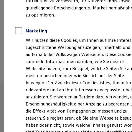
fortlaufend zu verbessern, Ihr Nutzererlebnis sowie
Samstag
09:00
-
12:00
Uhr
Kfz-Versicherung für Nutzfahrzeuge
grundlegende Entscheidungen zu Marketingmaßna
Restschuldversicherung
Wartungsverträge
zu optimieren.
info@mirschel.automobile.de
Besitzer & Service
Reparatur & Service
+49 5281 98040
Sommer-Special
Marketing
Reparatur, Pflege & Inspektion
Wir nutzen diese Cookies, um Ihnen auf Ihre Intere
Servicetermin anfragen
Service-Vorteile bei Volkswagen Nutzfahrzeuge
Ansprechpartner
zugeschnittene Werbung anzuzeigen, innerhalb und
ServicePlus
außerhalb der Volkswagen Webseiten. Diese Cookie
Economy Service
sammeln Informationen darüber, wie Sie unsere
Räder & Reifen Service
Termin vereinbaren
Ersatzfahrzeuge
Webseite nutzen, zum Beispiel, welche Seiten Sie a
Notdienst und Pannenhilfe
meisten besuchen oder wie Sie sich auf der Seite
Software, Konnektivität & Apps
bewegen. Der Zweck dieser Cookies ist es, Ihnen für
California App
VW Connect für Ihren ID. Buzz
relevantere und an Ihre Interessen angepasste Inhal
VW Connect für Ihren Transporter/Caravelle
anzubieten. Sie werden außerdem dazu verwendet, d
VW Connect für Ihren Amarok
Unsere Leistungen
im
Erscheinungshäufigkeit einer Anzeige zu begrenzen 
VW Connect für andere Modelle
Connect Pro
die Effektivität von Kampagnen zu messen und zu
Überblick
Fleet Interface Data
steuern. Sie registrieren, ob Sie eine Webseite besuc
Multistop Pathfinder
haben oder nicht, sowie welche Inhalte genutzt wo
Übersicht Software Updates
Service
Hilfreiches für Besitzer