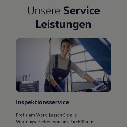
Bulli Magazin
Unsere
Service
Fahrzeugabholung ab Werk
Uptime
Leistungen
Inspektionsservice
Profis am Werk: Lassen Sie alle
Wartungsarbeiten von uns durchführen.