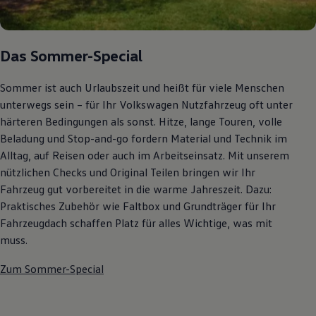
Autonomes Fahren
Mehr zum ID. Buzz
Online Beratung
California Welt
Das Sommer-Special
California Club
California Magazin & Ratgeber
Vanlife
Sommer ist auch Urlaubszeit und heißt für viele Menschen
Ratgeber
unterwegs sein – für Ihr Volkswagen Nutzfahrzeug oft unter
Routen & Reisen
härteren Bedingungen als sonst. Hitze, lange Touren, volle
California Reisen & Erlebnisse
California App
Beladung und Stop-and-go fordern Material und Technik im
California Lifestyle & Zubehör
Alltag, auf Reisen oder auch im Arbeitseinsatz. Mit unserem
Übernachten im California
nützlichen Checks und Original Teilen bringen wir Ihr
Marke
Unternehmen
Fahrzeug gut vorbereitet in die warme Jahreszeit. Dazu:
Karriere
Praktisches Zubehör wie Faltbox und Grundträger für Ihr
Karriere im Unternehmen
Fahrzeugdach schaffen Platz für alles Wichtige, was mit
Karriere im Autohaus
Nachhaltigkeit
muss.
Kunden
Gesellschaft
Zum Sommer-Special
Natur
Events
Rückblick VW Bus Festival 2023
75 Jahre Bulli Jubiläum