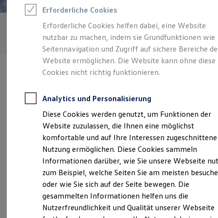
Rettungsdienste
Erforderliche Cookies
ONE Business ID Vorteile
Fahrzeugsuche & Marktplatz
Erforderliche Cookies helfen dabei, eine Website
Fahrzeugsuche
nutzbar zu machen, indem sie Grundfunktionen wie
Fahrzeuge online kaufen
Digitaler Marktplatz
Seitennavigation und Zugriff auf sichere Bereiche de
Kauf & Finanzierung
Website ermöglichen. Die Website kann ohne diese
Online-Fahrzeugbewertung
Cookies nicht richtig funktionieren.
Aktionen & Angebote
E-Auto-Förderung
Für Privatkunden
Analytics und Personalisierung
Für Gewerbekunden
Verantwortlich für die Inhalte auf dieser Seite ist die Mirschel
Profi Paket
Diese Cookies werden genutzt, um Funktionen der
Automobile GmbH
(
Impressum & Rechtliches
)
TopDeal
Website zuzulassen, die Ihnen eine möglichst
Gebrauchtwagen
ProfiPartner für Gebrauchtwagen
komfortable und auf Ihre Interessen zugeschnittene
Zertifizierte Gebrauchtwagen
Unsere 
Nutzung ermöglichen. Diese Cookies sammeln
Finanzierung
Informationen darüber, wie Sie unsere Webseite nu
Für Privatkunden
Für Gewerbekunden
zum Beispiel, welche Seiten Sie am meisten besuch
Leasing
Pyrmonter Straße 53, 32676 Lügde
oder wie Sie sich auf der Seite bewegen. Die
Für Privatkunden
gesammelten Informationen helfen uns die
Für Gewerbekunden
Montag
-
Freitag
07:30
-
17:00
Uhr
Versicherungen & Garantien
Nutzerfreundlichkeit und Qualität unserer Webseite
Garantien