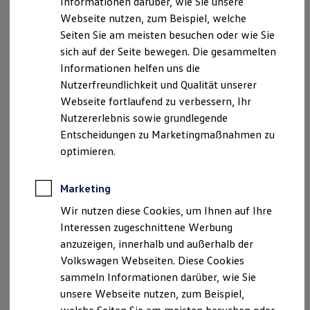
Informationen darüber, wie Sie unsere
Kfz-Versicherung für Nutzfahrzeuge
Webseite nutzen, zum Beispiel, welche
Restschuldversicherung
E-Mail (zentral):
info@mirschel-automobile.de
Wartungsverträge
Seiten Sie am meisten besuchen oder wie Sie
Besitzer & Service
sich auf der Seite bewegen. Die gesammelten
Umsatzsteueridentifikationsnummer: DE124611514
Reparatur & Service
Informationen helfen uns die
Sommer-Special
Handelsregister: Amtsgericht Lemgo, HRB 5171
Reparatur, Pflege & Inspektion
Nutzerfreundlichkeit und Qualität unserer
Servicetermin anfragen
Webseite fortlaufend zu verbessern, Ihr
Service-Vorteile bei Volkswagen Nutzfahrzeuge
Geschäftsführer: Guido Mirschel
Nutzererlebnis sowie grundlegende
ServicePlus
Economy Service
Entscheidungen zu Marketingmaßnahmen zu
Hinweis gemäß § 36
Räder & Reifen Service
optimieren.
Ersatzfahrzeuge
Verbraucherstreitbeilegungsgesetz (VSBG)
Notdienst und Pannenhilfe
Software, Konnektivität & Apps
Marketing
Wir sind zur Teilnahme an einem
California App
Streitbeilegungsvefahren vor einer
VW Connect für Ihren ID. Buzz
Wir nutzen diese Cookies, um Ihnen auf Ihre
VW Connect für Ihren Transporter/Caravelle
Verbraucherschlichtungsstelle weder bereit noch dazu
Interessen zugeschnittene Werbung
VW Connect für Ihren Amarok
verpflichet.
anzuzeigen, innerhalb und außerhalb der
VW Connect für andere Modelle
Connect Pro
Volkswagen Webseiten. Diese Cookies
Fleet Interface Data
sammeln Informationen darüber, wie Sie
Multistop Pathfinder
Datenschutzerklärung
unsere Webseite nutzen, zum Beispiel,
Übersicht Software Updates
Hilfreiches für Besitzer