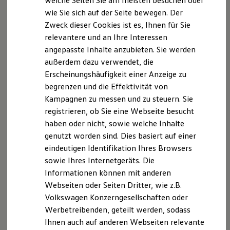
welche Seiten Sie am meisten besuchen oder
Digitales Bordbuch
wie Sie sich auf der Seite bewegen. Der
Fahrerassistenz- und Sicherheitssysteme
A. Verantwortlicher
Zweck dieser Cookies ist es, Ihnen für Sie
Kontrollleuchten
Kurzfahrprofile und Ölverdünnung
relevantere und an Ihre Interessen
Wir freuen uns, dass Sie unsere Webseite der
Batterieverordnung
angepasste Inhalte anzubieten. Sie werden
Mirschel-Automobile GmbH, Pyrmonter Str.53,
XTL-Dieselkraftstoff
außerdem dazu verwendet, die
Ersatzteile und Betriebsflüssigkeiten
32676 Lügde,
info@mirschel-automobile.de
Original Zubehör und Lifestyle Produkte
Erscheinungshäufigkeit einer Anzeige zu
besuchen. Im Folgenden informieren wir Sie über die
myVolkswagen
begrenzen und die Effektivität von
Verarbeitung Ihrer personenbezogenen Daten durch
myVolkswagen Business
Kampagnen zu messen und zu steuern. Sie
Elektrisch & Autonom
uns im Zusammenhang mit Ihrem Besuch unserer
Elektro - & Hybridfahrzeuge
registrieren, ob Sie eine Webseite besucht
Webseite.
Unser Ansatz
haben oder nicht, sowie welche Inhalte
Klimafreundlicher Strom
B. Verarbeitung Ihrer personenbezogenen Daten
genutzt worden sind. Dies basiert auf einer
Reichweite & Ladelösungen
Reichweitensimulator
eindeutigen Identifikation Ihres Browsers
Ladezeitensimulator
Unsere Webseite bietet Ihnen verschiedene
sowie Ihres Internetgeräts. Die
Ladelösungen für Privatkunden
Angebote, die wir Ihnen in Bezug auf dabei durch uns
Informationen können mit anderen
Ladelösungen für Gewerbekunden
Wallbox und Ladekabel
verarbeitete personenbezogene Daten im Folgenden
Webseiten oder Seiten Dritter, wie z.B.
Bidirektionales Laden
näher erläutern möchten. Bei der Datenverarbeitung
Volkswagen Konzerngesellschaften oder
Förderung & Kosten der Elektrofahrzeuge
im Zusammenhang mit unserer Webseite unterstützt
Werbetreibenden, geteilt werden, sodass
Fördermöglichkeiten für Privatkunden
Fördermöglichkeiten für Gewerbekunden
uns die Volkswagen Deutschland GmbH und Co. KG als
Ihnen auch auf anderen Webseiten relevante
Kostensimulator