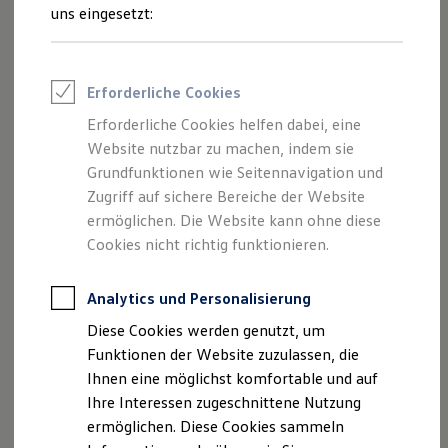
Rettungsdienste
uns eingesetzt:
ONE Business ID Vorteile
Fahrzeugsuche & Marktplatz
Fahrzeugsuche
Fahrzeuge online kaufen
Impressum
Erforderliche Cookies
Digitaler Marktplatz
Kauf & Finanzierung
Erforderliche Cookies helfen dabei, eine
Datenschutzerklärung
Online-Fahrzeugbewertung
Website nutzbar zu machen, indem sie
Aktionen & Angebote
E-Auto-Förderung
Grundfunktionen wie Seitennavigation und
Für Privatkunden
Zugriff auf sichere Bereiche der Website
Impressum
Für Gewerbekunden
ermöglichen. Die Website kann ohne diese
Profi Paket
TopDeal
Cookies nicht richtig funktionieren.
Mirschel Automobile GmbH
Gebrauchtwagen
ProfiPartner für Gebrauchtwagen
Zertifizierte Gebrauchtwagen
Analytics und Personalisierung
Pyrmonter Str. 53
Finanzierung
Diese Cookies werden genutzt, um
Für Privatkunden
32676 Lügde
Für Gewerbekunden
Funktionen der Website zuzulassen, die
Leasing
Ihnen eine möglichst komfortable und auf
Für Privatkunden
Telefon (zentral): 05281/9804-0
Ihre Interessen zugeschnittene Nutzung
Für Gewerbekunden
Versicherungen & Garantien
ermöglichen. Diese Cookies sammeln
Fax (zentral): 05281/9804-44
Garantien