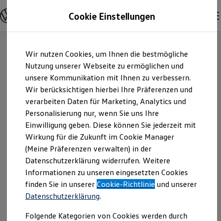
Modelle & Konfigurator
Cookie Einstellungen
Nutzfahrzeuge
Nutzfahrzeugkategorien entdecken
Modelle konfigurieren
Konfiguration laden
Zum
Zum
Modelle vergleichen
Wir nutzen Cookies, um Ihnen die bestmögliche
Hauptinhalt
Footer
Vorgängermodelle und Oldtimer
springen
springen
Nutzung unserer Webseite zu ermöglichen und
Vorgängermodelle
Oldtimer
unsere Kommunikation mit Ihnen zu verbessern.
Mirschel Automobile
Bulli Historie
Wir berücksichtigen hierbei Ihre Präferenzen und
Branchenlösungen & Gewerbekunden
verarbeiten Daten für Marketing, Analytics und
Umbaulösungen und Hersteller finden
GmbH | Impressum
Auf- und Umbauten entdecken & konfigurieren
Personalisierung nur, wenn Sie uns Ihre
Groß- und Sonderkunden
Einwilligung geben. Diese können Sie jederzeit mit
& Rechtliches
Großkunden
Wirkung für die Zukunft im Cookie Manager
Kommunen & Behörden
Journalisten
(Meine Präferenzen verwalten) in der
Sportvereine
Hier finden Sie Informationen über die
Datenschutzerklärung widerrufen. Weitere
Branchenlösungen
Informationen zu unseren eingesetzten Cookies
Bau & Handwerk
Mirschel Automobile GmbH als
Gewerbliche Personenbeförderung
finden Sie in unserer
Cookie-Richtlinie
und unserer
verantwortliche Anbieterin von Inhalten
Service & mobile Werkstätten
Datenschutzerklärung
.
und Angeboten, die auf dieser Webseite
Kurier, Logistik & Handel
Kühlfahrzeuge
speziell aufgeführt sind.
Folgende Kategorien von Cookies werden durch
Feuerwehr