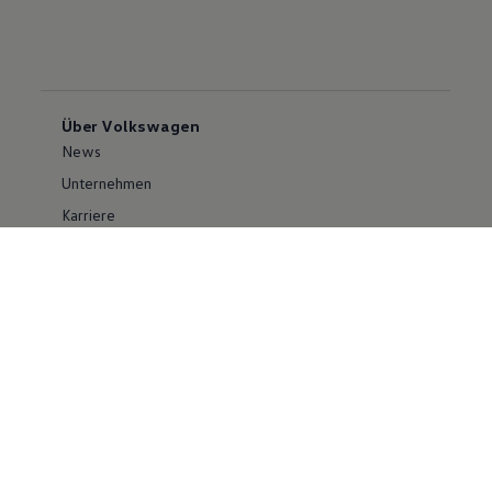
Über Volkswagen
News
Unternehmen
Karriere
Großkunden
Erklärung zur Barrierefreiheit
Konzern
Volkswagen Konzern
Investor Relations
Compliance im Konzern
Kontakt Cyber Security
Volkswagen PKW
Social Media