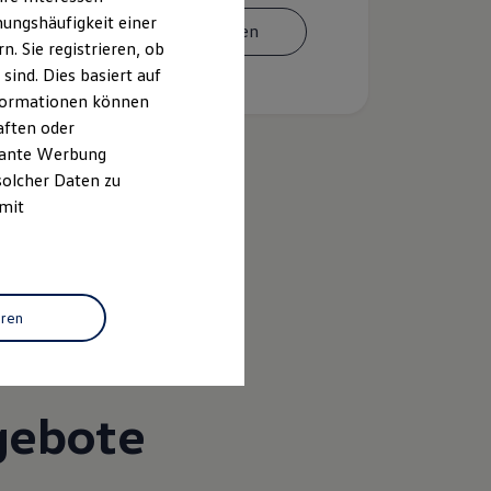
ungshäufigkeit einer
Termin vereinbaren
. Sie registrieren, ob
ind. Dies basiert auf
Informationen können
aften oder
evante Werbung
solcher Daten zu
 mit
k
eren
gebote