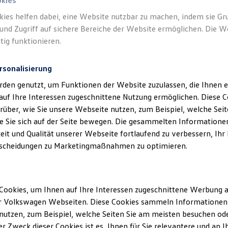
okies
kies helfen dabei, eine Website nutzbar zu machen, indem sie G
Verantwort
und Zugriff auf sichere Bereiche der Website ermöglichen. Die W
Stegelma
tig funktionieren.
rsonalisierung
rden genutzt, um Funktionen der Website zuzulassen, die Ihnen e
auf Ihre Interessen zugeschnittene Nutzung ermöglichen. Diese
über, wie Sie unsere Webseite nutzen, zum Beispiel, welche Sei
 Sie sich auf der Seite bewegen. Die gesammelten Informationen
eit und Qualität unserer Webseite fortlaufend zu verbessern, Ihr
scheidungen zu Marketingmaßnahmen zu optimieren.
Unsere Abteilungen
Cookies, um Ihnen auf Ihre Interessen zugeschnittene Werbung a
Montag
-
Freitag
07:30
-
18:00
Uhr
r Volkswagen Webseiten. Diese Cookies sammeln Informationen 
Samstag
09:00
-
13:00
Uhr
utzen, zum Beispiel, welche Seiten Sie am meisten besuchen oder
r Zweck dieser Cookies ist es, Ihnen für Sie relevantere und an I