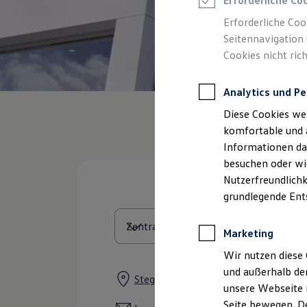
Erforderliche Co
Rettungsdienste
ONE Business ID Vorteile
Erforderliche Coo
Fahrzeugsuche & Marktplatz
Seitennavigation 
Fahrzeugsuche
Cookies nicht rich
Fahrzeuge online kaufen
Digitaler Marktplatz
Kauf & Finanzierung
Analytics und Pe
Online-Fahrzeugbewertung
Aktionen & Angebote
Diese Cookies we
E-Auto-Förderung
Für Privatkunden
komfortable und 
Für Gewerbekunden
Informationen dar
Profi Paket
besuchen oder wie
TopDeal
Gebrauchtwagen
Nutzerfreundlichk
ProfiPartner für Gebrauchtwagen
grundlegende Ent
Zertifizierte Gebrauchtwagen
Finanzierung
Für Privatkunden
Marketing
Für Gewerbekunden
Leasing
Wir nutzen diese 
Für Privatkunden
und außerhalb de
Für Gewerbekunden
Stegelmannstraße 1, 32657 Lemgo
unsere Webseite n
Versicherungen & Garantien
Garantien
Seite bewegen. De