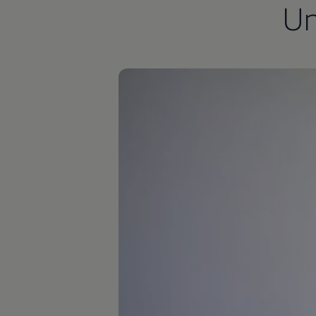
U
Autonomes Fahren
Mehr zum ID. Buzz
Online Beratung
California Welt
California Club
California Magazin & Ratgeber
Vanlife
Ratgeber
Routen & Reisen
California Reisen & Erlebnisse
California App
California Lifestyle & Zubehör
Übernachten im California
Marke
Unternehmen
Karriere
Karriere im Unternehmen
Karriere im Autohaus
Nachhaltigkeit
Kunden
Gesellschaft
Natur
Events
Rückblick VW Bus Festival 2023
75 Jahre Bulli Jubiläum