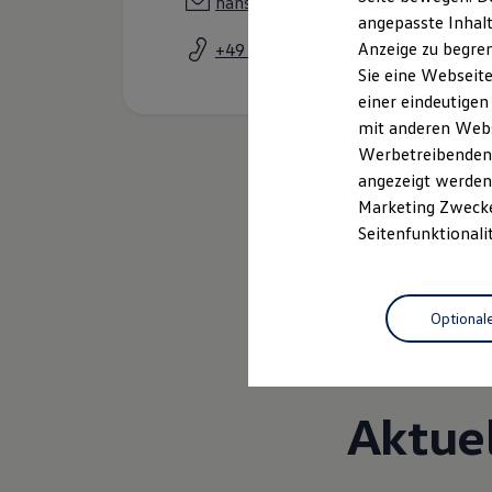
hans-peter.buescher@stegelmann.d
Kfz-Versicherung für Nutzfahrzeuge
angepasste Inhalt
Restschuldversicherung
Anzeige zu begren
+49 5261 25970
Wartungsverträge
Besitzer & Service
Sie eine Webseite
Reparatur & Service
einer eindeutigen
Sommer-Special
mit anderen Webse
Reparatur, Pflege & Inspektion
Servicetermin anfragen
Werbetreibenden,
Service-Vorteile bei Volkswagen Nutzfahrzeuge
angezeigt werden 
ServicePlus
Marketing Zwecken
Economy Service
Räder & Reifen Service
Seitenfunktionali
Ersatzfahrzeuge
Notdienst und Pannenhilfe
Software, Konnektivität & Apps
California App
Optional
VW Connect für Ihren ID. Buzz
VW Connect für Ihren Transporter/Caravelle
VW Connect für Ihren Amarok
VW Connect für andere Modelle
Connect Pro
Aktue
Fleet Interface Data
Multistop Pathfinder
Übersicht Software Updates
Hilfreiches für Besitzer