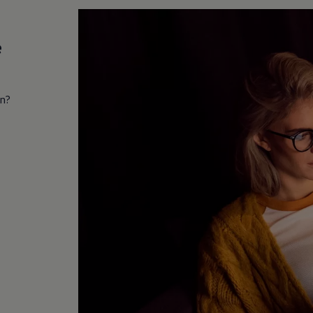
e
in?