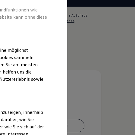
rundfunktionen wie
lich für die Inhalte auf dieser Seite ist die Autohaus
ebsite kann ohne diese
nn GmbH - Co. KG
(
Impressum & Rechtliches
)
ine möglichst
 Cookies sammeln
ten Sie am meisten
 helfen uns die
 Nutzererlebnis sowie
nzuzeigen, innerhalb
darüber, wie Sie
Ansprechpartner
 wie Sie sich auf der
hre Interessen