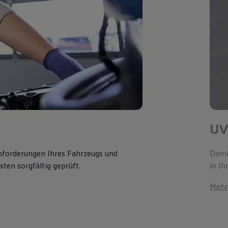
UV
Anforderungen Ihres Fahrzeugs und
Damit
ten sorgfältig geprüft.
in Ih
Mehr