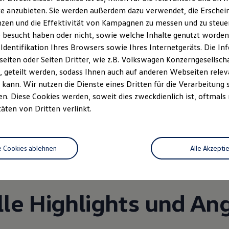
e
e anzubieten. Sie werden außerdem dazu verwendet, die Erschein
zen und die Effektivität von Kampagnen zu messen und zu steuern
 besucht haben oder nicht, sowie welche Inhalte genutzt worden s
 Identifikation Ihres Browsers sowie Ihres Internetgeräts. Die 
iten oder Seiten Dritter, wie z.B. Volkswagen Konzerngesellsch
 geteilt werden, sodass Ihnen auch auf anderen Webseiten rel
kann. Wir nutzen die Dienste eines Dritten für die Verarbeitung 
. Diese Cookies werden, soweit dies zweckdienlich ist, oftmals
Unsere Leistungen
im Überblic
täten von Dritten verlinkt.
Service
e Cookies ablehnen
Alle Akzepti
lle Highlights und An