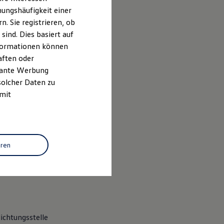
ungshäufigkeit einer
. Sie registrieren, ob
ind. Dies basiert auf
Informationen können
aften oder
evante Werbung
solcher Daten zu
 mit
ht Lemgo, HRA
rungs GmbH in
eren
ichtungsstelle