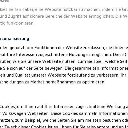
o. KG als verantwortliche Anbieterin von
okies
boten, die auf dieser Webseite speziell a
kies helfen dabei, eine Website nutzbar zu machen, indem sie G
und Zugriff auf sichere Bereiche der Website ermöglichen. Die W
sind.
tig funktionieren.
rsonalisierung
rden genutzt, um Funktionen der Website zuzulassen, die Ihnen e
auf Ihre Interessen zugeschnittene Nutzung ermöglichen. Diese
über, wie Sie unsere Webseite nutzen, zum Beispiel, welche Sei
klärung
 Sie sich auf der Seite bewegen. Die gesammelten Informationen
eit und Qualität unserer Webseite fortlaufend zu verbessern, Ihr
scheidungen zu Marketingmaßnahmen zu optimieren.
ssum
Cookies, um Ihnen auf Ihre Interessen zugeschnittene Werbung a
r Volkswagen Webseiten. Diese Cookies sammeln Informationen 
lmann GmbH & Co. KG
utzen, zum Beispiel, welche Seiten Sie am meisten besuchen oder
 86-88
r Zweck dieser Cookies ist es, Ihnen für Sie relevantere und an I