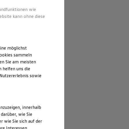
 Inhalten
ufgeführt
rundfunktionen wie
ebsite kann ohne diese
ine möglichst
 Cookies sammeln
ten Sie am meisten
 helfen uns die
 Nutzererlebnis sowie
nzuzeigen, innerhalb
darüber, wie Sie
 wie Sie sich auf der
hre Interessen