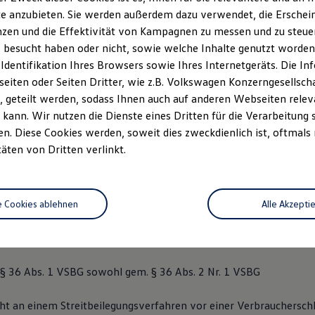
e anzubieten. Sie werden außerdem dazu verwendet, die Erschein
zen und die Effektivität von Kampagnen zu messen und zu steuern
5231 6307-0
 besucht haben oder nicht, sowie welche Inhalte genutzt worden s
 Identifikation Ihres Browsers sowie Ihres Internetgeräts. Die 
egelmann.de
iten oder Seiten Dritter, wie z.B. Volkswagen Konzerngesellsch
 geteilt werden, sodass Ihnen auch auf anderen Webseiten rel
entifikationsnummer: DE 814 198 910
kann. Wir nutzen die Dienste eines Dritten für die Verarbeitung 
. Diese Cookies werden, soweit dies zweckdienlich ist, oftmals
nde Gesellschafterin:
täten von Dritten verlinkt.
t ist eine Kommanditgesellschaft mit Sitz in Detmold, Amtsgeric
ende Gesellschafterin ist die Autohaus Stegelmann Geschäftsfüh
ericht Lemgo, HRB 5739.
e Cookies ablehnen
Alle Akzepti
: Jens Gasterich, Fabian Wölk
 36 Abs. 1 VSBG sowohl gem. § 36 Abs. 2 Nr. 1 VSBG
t an einem Streitbeilegungsverfahren vor einer Verbraucherschl