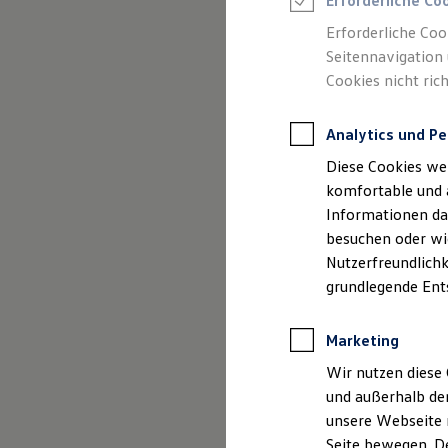
GmbH & C
Erforderliche Co
Rettungsdienste
ONE Business ID Vorteile
und Ange
Erforderliche Coo
Fahrzeugsuche & Marktplatz
Seitennavigation 
Fahrzeugsuche
Cookies nicht rich
Fahrzeuge online kaufen
Digitaler Marktplatz
Kauf & Finanzierung
Analytics und Pe
Online-Fahrzeugbewertung
Aktionen & Angebote
Diese Cookies we
E-Auto-Förderung
Impressum
Für Privatkunden
komfortable und 
Für Gewerbekunden
Informationen dar
Profi Paket
Datenschutzer
besuchen oder wie
TopDeal
Gebrauchtwagen
Nutzerfreundlichk
ProfiPartner für Gebrauchtwagen
grundlegende Ent
Zertifizierte Gebrauchtwagen
Finanzierung
Für Privatkunden
Impre
Marketing
Für Gewerbekunden
Leasing
Wir nutzen diese 
Für Privatkunden
und außerhalb de
Autohaus Stege
Für Gewerbekunden
unsere Webseite n
Versicherungen & Garantien
Bielefelder Str.
Garantien
Seite bewegen. De