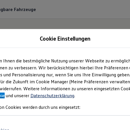
ügbare Fahrzeuge
Cookie Einstellungen
m Ihnen die bestmögliche Nutzung unserer Webseite zu ermöglic
haus Stegelmann G
en zu verbessern. Wir berücksichtigen hierbei Ihre Präferenzen
cs und Personalisierung nur, wenn Sie uns Ihre Einwilligung geben
Co. KG | Impressum &
für die Zukunft im Cookie Manager (Meine Präferenzen verwalten)
iderrufen. Weitere Informationen zu unseren eingesetzten Cooki
nie
und unserer
Datenschutzerklärung
.
Rechtliches
on Cookies werden durch uns eingesetzt:
den Sie Informationen über die Autohaus S