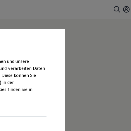
hen und unsere
mbH &
 und verarbeiten Daten
. Diese können Sie
 in der
es finden Sie in
tegelmann