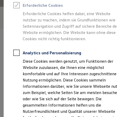
Rettungsdienste
Erforderliche Cookies
ONE Business ID Vorteile
Fahrzeugsuche & Marktplatz
Erforderliche Cookies helfen dabei, eine Website
Fahrzeugsuche
nutzbar zu machen, indem sie Grundfunktionen wie
Fahrzeuge online kaufen
Digitaler Marktplatz
Seitennavigation und Zugriff auf sichere Bereiche de
Kauf & Finanzierung
Website ermöglichen. Die Website kann ohne diese
Online-Fahrzeugbewertung
Cookies nicht richtig funktionieren.
Aktionen & Angebote
E-Auto-Förderung
Für Privatkunden
Analytics und Personalisierung
Für Gewerbekunden
Verantwortlich für die Inhalte auf dieser Seite ist die Autohaus
Profi Paket
Diese Cookies werden genutzt, um Funktionen der
Schröer GmbH
(
Impressum & Rechtliches
)
TopDeal
Website zuzulassen, die Ihnen eine möglichst
Gebrauchtwagen
ProfiPartner für Gebrauchtwagen
komfortable und auf Ihre Interessen zugeschnittene
Zertifizierte Gebrauchtwagen
Unsere 
Nutzung ermöglichen. Diese Cookies sammeln
Finanzierung
Informationen darüber, wie Sie unsere Webseite nu
Für Privatkunden
Für Gewerbekunden
zum Beispiel, welche Seiten Sie am meisten besuch
Leasing
Industriestraße 1, 49584 Fürstenau
oder wie Sie sich auf der Seite bewegen. Die
Für Privatkunden
gesammelten Informationen helfen uns die
Für Gewerbekunden
Montag
-
Freitag
07:30
-
17:00
Uhr
Versicherungen & Garantien
Nutzerfreundlichkeit und Qualität unserer Webseite
Garantien