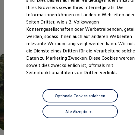
sind. Dies basiert auf einer eindeutigen Identifikatio
Digitales Bordbuch
Ihres Browsers sowie Ihres Internetgeräts. Die
Fahrerassistenz- und Sicherheitssysteme
Informationen können mit anderen Webseiten oder
Kontrollleuchten
Kurzfahrprofile und Ölverdünnung
Aktuelle Highlights
Seiten Dritter, wie z.B. Volkswagen
Batterieverordnung
Konzerngesellschaften oder Werbetreibenden, getei
XTL-Dieselkraftstoff
und Angebote
werden, sodass Ihnen auch auf anderen Webseiten
Ersatzteile und Betriebsflüssigkeiten
Original Zubehör und Lifestyle Produkte
relevante Werbung angezeigt werden kann. Wir nut
myVolkswagen
die Dienste eines Dritten für die Verarbeitung solche
myVolkswagen Business
Daten zu Marketing Zwecken. Diese Cookies werden
Elektrisch & Autonom
Elektro - & Hybridfahrzeuge
soweit dies zweckdienlich ist, oftmals mit
Unser Ansatz
Seitenfunktionalitäten von Dritten verlinkt.
Klimafreundlicher Strom
Reichweite & Ladelösungen
Reichweitensimulator
Ladezeitensimulator
Ladelösungen für Privatkunden
Optionale Cookies ablehnen
Ladelösungen für Gewerbekunden
Wallbox und Ladekabel
Alle Akzeptieren
Bidirektionales Laden
Förderung & Kosten der Elektrofahrzeuge
Fördermöglichkeiten für Privatkunden
Fördermöglichkeiten für Gewerbekunden
Kostensimulator