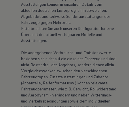
Ausstattungen können in einzelnen Details vom
aktuellen deutschen Lieferprogramm abweichen.
Abgebildet sind teilweise Sonderausstattungen der
Fahrzeuge gegen Mehrpreis.
Bitte beachten Sie auch unseren Konfigurator für eine
Übersicht der aktuell verfügbaren Modelle und
Ausstattungen.
Die angegebenen Verbrauchs- und Emissionswerte
beziehen sich nicht auf ein einzelnes Fahrzeug und sind
nicht Bestandteil des Angebots, sondern dienen allein
Vergleichszwecken zwischen den verschiedenen
Fahrzeugtypen. Zusatzausstattungen und Zubehör
(Anbauteile, Reifenformat usw.) können relevante
Fahrzeugparameter, wie
z. B.
Gewicht, Rollwiderstand
und Aerodynamik verändern und neben Witterungs-
und Verkehrsbedingungen sowie dem individuellen
Fahrverhalten den Kraftstoffverbrauch, den
Stromverbrauch, die CO₂-Emissionen und die
Fahrleistungswerte eines Fahrzeugs beeinflussen.