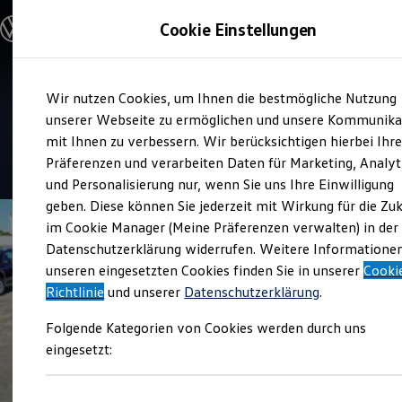
Modelle & Konfigurator
Cookie Einstellungen
Nutzfahrzeuge
Nutzfahrzeugkategorien entdecken
Modelle konfigurieren
Konfiguration laden
Zum
Zum
Modelle vergleichen
Service
Wir nutzen Cookies, um Ihnen die bestmögliche Nutzung
Hauptinhalt
Footer
Vorgängermodelle und Oldtimer
Autohaus Schröer
springen
springen
unserer Webseite zu ermöglichen und unsere Kommunika
Vorgängermodelle
Oldtimer
mit Ihnen zu verbessern. Wir berücksichtigen hierbei Ihr
Bulli Historie
4.8
|
16 Bewertungen
Präferenzen und verarbeiten Daten für Marketing, Analyt
Branchenlösungen & Gewerbekunden
und Personalisierung nur, wenn Sie uns Ihre Einwilligung
Umbaulösungen und Hersteller finden
Auf- und Umbauten entdecken & konfigurieren
geben. Diese können Sie jederzeit mit Wirkung für die Zu
Groß- und Sonderkunden
im Cookie Manager (Meine Präferenzen verwalten) in der
Großkunden
Datenschutzerklärung widerrufen. Weitere Informatione
Kommunen & Behörden
Journalisten
unseren eingesetzten Cookies finden Sie in unserer
Cooki
Sportvereine
Richtlinie
und unserer
Datenschutzerklärung
.
Branchenlösungen
Bau & Handwerk
Folgende Kategorien von Cookies werden durch uns
Gewerbliche Personenbeförderung
Service & mobile Werkstätten
eingesetzt:
Kurier, Logistik & Handel
Kühlfahrzeuge
Feuerwehr