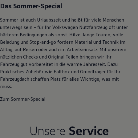
Das Sommer-Special
Autonomes Fahren
Mehr zum ID. Buzz
Online Beratung
Sommer ist auch Urlaubszeit und heißt für viele Menschen
California Welt
California Club
unterwegs sein – für Ihr Volkswagen Nutzfahrzeug oft unter
California Magazin & Ratgeber
härteren Bedingungen als sonst. Hitze, lange Touren, volle
Vanlife
Beladung und Stop-and-go fordern Material und Technik im
Ratgeber
Routen & Reisen
Alltag, auf Reisen oder auch im Arbeitseinsatz. Mit unserem
California Reisen & Erlebnisse
nützlichen Checks und Original Teilen bringen wir Ihr
California App
Fahrzeug gut vorbereitet in die warme Jahreszeit. Dazu:
California Lifestyle & Zubehör
Übernachten im California
Praktisches Zubehör wie Faltbox und Grundträger für Ihr
Marke
Fahrzeugdach schaffen Platz für alles Wichtige, was mit
Unternehmen
muss.
Karriere
Karriere im Unternehmen
Zum Sommer-Special
Karriere im Autohaus
Nachhaltigkeit
Kunden
Gesellschaft
Natur
Unsere
Service
Events
Rückblick VW Bus Festival 2023
75 Jahre Bulli Jubiläum