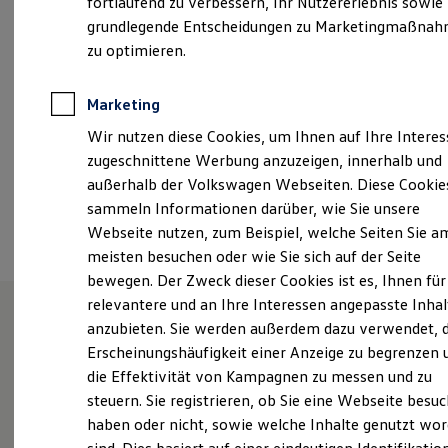
fortlaufend zu verbessern, Ihr Nutzererlebnis sowie
Samstag
09:00
-
12:00
Uhr
Kfz-Versicherung für Nutzfahrzeuge
grundlegende Entscheidungen zu Marketingmaßna
Restschuldversicherung
Wartungsverträge
zu optimieren.
info@autohaus-schroeer.de
Besitzer & Service
Reparatur & Service
+49 5901 93930
Sommer-Special
Marketing
Reparatur, Pflege & Inspektion
Wir nutzen diese Cookies, um Ihnen auf Ihre Intere
Servicetermin anfragen
Service-Vorteile bei Volkswagen Nutzfahrzeuge
Ansprechpartner
zugeschnittene Werbung anzuzeigen, innerhalb und
ServicePlus
außerhalb der Volkswagen Webseiten. Diese Cookie
Economy Service
sammeln Informationen darüber, wie Sie unsere
Räder & Reifen Service
Termin vereinbaren
Ersatzfahrzeuge
Webseite nutzen, zum Beispiel, welche Seiten Sie a
Notdienst und Pannenhilfe
meisten besuchen oder wie Sie sich auf der Seite
Software, Konnektivität & Apps
bewegen. Der Zweck dieser Cookies ist es, Ihnen für
California App
VW Connect für Ihren ID. Buzz
relevantere und an Ihre Interessen angepasste Inhal
VW Connect für Ihren Transporter/Caravelle
anzubieten. Sie werden außerdem dazu verwendet, d
VW Connect für Ihren Amarok
Unsere Leistungen
im
Erscheinungshäufigkeit einer Anzeige zu begrenzen 
VW Connect für andere Modelle
Connect Pro
die Effektivität von Kampagnen zu messen und zu
Überblick
Fleet Interface Data
steuern. Sie registrieren, ob Sie eine Webseite besuc
Multistop Pathfinder
haben oder nicht, sowie welche Inhalte genutzt wo
Übersicht Software Updates
Service
Hilfreiches für Besitzer