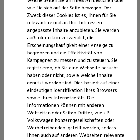
welche Seiten Sie am meisten besuchen oder
Digitales Bordbuch
wie Sie sich auf der Seite bewegen. Der
Fahrerassistenz- und Sicherheitssysteme
Zweck dieser Cookies ist es, Ihnen für Sie
Kontrollleuchten
Kurzfahrprofile und Ölverdünnung
relevantere und an Ihre Interessen
Batterieverordnung
angepasste Inhalte anzubieten. Sie werden
XTL-Dieselkraftstoff
außerdem dazu verwendet, die
Ersatzteile und Betriebsflüssigkeiten
Original Zubehör und Lifestyle Produkte
Erscheinungshäufigkeit einer Anzeige zu
myVolkswagen
begrenzen und die Effektivität von
myVolkswagen Business
Kampagnen zu messen und zu steuern. Sie
Elektrisch & Autonom
Elektro - & Hybridfahrzeuge
registrieren, ob Sie eine Webseite besucht
Unser Ansatz
haben oder nicht, sowie welche Inhalte
Klimafreundlicher Strom
genutzt worden sind. Dies basiert auf einer
Reichweite & Ladelösungen
Reichweitensimulator
eindeutigen Identifikation Ihres Browsers
Ladezeitensimulator
sowie Ihres Internetgeräts. Die
Ladelösungen für Privatkunden
Informationen können mit anderen
Ladelösungen für Gewerbekunden
Wallbox und Ladekabel
Webseiten oder Seiten Dritter, wie z.B.
Bidirektionales Laden
Volkswagen Konzerngesellschaften oder
Förderung & Kosten der Elektrofahrzeuge
Werbetreibenden, geteilt werden, sodass
Fördermöglichkeiten für Privatkunden
Fördermöglichkeiten für Gewerbekunden
Ihnen auch auf anderen Webseiten relevante
Kostensimulator