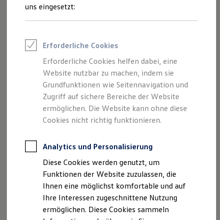
Rettungsdienste
uns eingesetzt:
ONE Business ID Vorteile
Fahrzeugsuche & Marktplatz
Fahrzeugsuche
Fahrzeuge online kaufen
Erforderliche Cookies
Digitaler Marktplatz
Kauf & Finanzierung
Erforderliche Cookies helfen dabei, eine
Online-Fahrzeugbewertung
Website nutzbar zu machen, indem sie
Aktionen & Angebote
E-Auto-Förderung
Grundfunktionen wie Seitennavigation und
Für Privatkunden
Zugriff auf sichere Bereiche der Website
Für Gewerbekunden
ermöglichen. Die Website kann ohne diese
Profi Paket
TopDeal
Cookies nicht richtig funktionieren.
Gebrauchtwagen
ProfiPartner für Gebrauchtwagen
Zertifizierte Gebrauchtwagen
Analytics und Personalisierung
Finanzierung
Diese Cookies werden genutzt, um
Für Privatkunden
Für Gewerbekunden
Funktionen der Website zuzulassen, die
Leasing
Ihnen eine möglichst komfortable und auf
Für Privatkunden
Ihre Interessen zugeschnittene Nutzung
Für Gewerbekunden
Versicherungen & Garantien
ermöglichen. Diese Cookies sammeln
Garantien