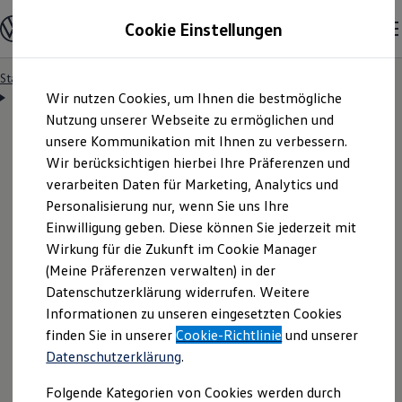
Modelle & Konfigurator
Cookie Einstellungen
Nutzfahrzeuge
Nutzfahrzeugkategorien entdecken
Modelle konfigurieren
Konfiguration laden
Startseite
Besitzer & Service
Reparatur & Service
Zum
Zum
Modelle vergleichen
Servicetermin anfragen
Wir nutzen Cookies, um Ihnen die bestmögliche
Hauptinhalt
Footer
Vorgängermodelle und Oldtimer
springen
springen
Nutzung unserer Webseite zu ermöglichen und
Vorgängermodelle
Oldtimer
unsere Kommunikation mit Ihnen zu verbessern.
Bulli Historie
Wir berücksichtigen hierbei Ihre Präferenzen und
Branchenlösungen & Gewerbekunden
Servicetermin bequem
verarbeiten Daten für Marketing, Analytics und
Umbaulösungen und Hersteller finden
Auf- und Umbauten entdecken & konfigurieren
Personalisierung nur, wenn Sie uns Ihre
Groß- und Sonderkunden
online anfragen
Einwilligung geben. Diese können Sie jederzeit mit
Großkunden
Wirkung für die Zukunft im Cookie Manager
Kommunen & Behörden
Journalisten
(Meine Präferenzen verwalten) in der
Sportvereine
Nutzen Sie unser Onlineformular, um schnell und
Datenschutzerklärung widerrufen. Weitere
Branchenlösungen
Informationen zu unseren eingesetzten Cookies
unkompliziert einen Servicetermin bei Ihrem
Bau & Handwerk
Gewerbliche Personenbeförderung
finden Sie in unserer
Cookie-Richtlinie
und unserer
Volkswagen
Nutzfahrzeuge
Partner anzufragen.
Service & mobile Werkstätten
Datenschutzerklärung
.
Kurier, Logistik & Handel
Kühlfahrzeuge
Folgende Kategorien von Cookies werden durch
Feuerwehr