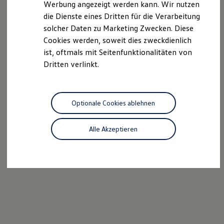
Werbung angezeigt werden kann. Wir nutzen
Autonomes Fahren
die Dienste eines Dritten für die Verarbeitung
Mehr zum ID. Buzz
Online Beratung
solcher Daten zu Marketing Zwecken. Diese
California Welt
Cookies werden, soweit dies zweckdienlich
California Club
ist, oftmals mit Seitenfunktionalitäten von
California Magazin & Ratgeber
Vanlife
Dritten verlinkt.
Ratgeber
Routen & Reisen
California Reisen & Erlebnisse
California App
Optionale Cookies ablehnen
California Lifestyle & Zubehör
Übernachten im California
Marke
Alle Akzeptieren
Unternehmen
Karriere
Karriere im Unternehmen
Karriere im Autohaus
Nachhaltigkeit
Kunden
Gesellschaft
Natur
Events
Rückblick VW Bus Festival 2023
75 Jahre Bulli Jubiläum