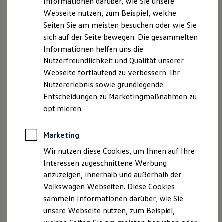
Informationen darüber, wie Sie unsere
Kfz-Versicherung für Nutzfahrzeuge
Webseite nutzen, zum Beispiel, welche
Restschuldversicherung
Wartungsverträge
Seiten Sie am meisten besuchen oder wie Sie
Besitzer & Service
sich auf der Seite bewegen. Die gesammelten
Reparatur & Service
Informationen helfen uns die
Sommer-Special
Reparatur, Pflege & Inspektion
Nutzerfreundlichkeit und Qualität unserer
Servicetermin anfragen
Webseite fortlaufend zu verbessern, Ihr
Service-Vorteile bei Volkswagen Nutzfahrzeuge
Nutzererlebnis sowie grundlegende
ServicePlus
Economy Service
Entscheidungen zu Marketingmaßnahmen zu
Räder & Reifen Service
optimieren.
Ersatzfahrzeuge
Notdienst und Pannenhilfe
Software, Konnektivität & Apps
Marketing
California App
VW Connect für Ihren ID. Buzz
Wir nutzen diese Cookies, um Ihnen auf Ihre
VW Connect für Ihren Transporter/Caravelle
Interessen zugeschnittene Werbung
VW Connect für Ihren Amarok
anzuzeigen, innerhalb und außerhalb der
VW Connect für andere Modelle
Connect Pro
Volkswagen Webseiten. Diese Cookies
Fleet Interface Data
sammeln Informationen darüber, wie Sie
Multistop Pathfinder
unsere Webseite nutzen, zum Beispiel,
Übersicht Software Updates
Hilfreiches für Besitzer