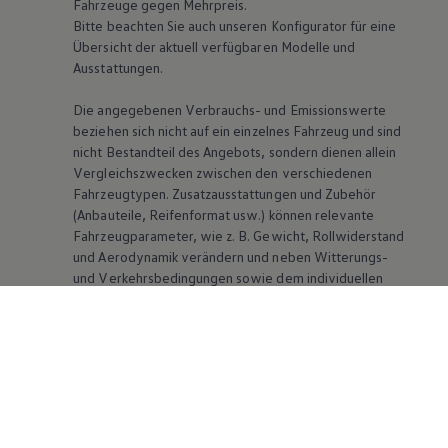
Fahrzeuge gegen Mehrpreis.
Bitte beachten Sie auch unseren Konfigurator für eine
Übersicht der aktuell verfügbaren Modelle und
Ausstattungen.
Die angegebenen Verbrauchs- und Emissionswerte
beziehen sich nicht auf ein einzelnes Fahrzeug und sind
nicht Bestandteil des Angebots, sondern dienen allein
Vergleichszwecken zwischen den verschiedenen
Fahrzeugtypen. Zusatzausstattungen und Zubehör
(Anbauteile, Reifenformat usw.) können relevante
Fahrzeugparameter, wie
z. B.
Gewicht, Rollwiderstand
und Aerodynamik verändern und neben Witterungs-
und Verkehrsbedingungen sowie dem individuellen
Fahrverhalten den Kraftstoffverbrauch, den
Stromverbrauch, die CO₂-Emissionen und die
Fahrleistungswerte eines Fahrzeugs beeinflussen.
Weitere Informationen zum offiziellen
Kraftstoffverbrauch und den offiziellen spezifischen
CO₂-Emissionen neuer Personenkraftwagen können
dem „Leitfaden über den Kraftstoffverbrauch, die CO₂-