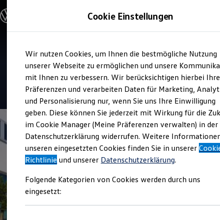
Modelle & Konfigurator
Cookie Einstellungen
Nutzfahrzeuge
Nutzfahrzeugkategorien entdecken
Modelle konfigurieren
Konfiguration laden
Zum
Zum
Modelle vergleichen
Service
Wir nutzen Cookies, um Ihnen die bestmögliche Nutzung
Hauptinhalt
Footer
Vorgängermodelle und Oldtimer
Autohaus Schneider
springen
springen
unserer Webseite zu ermöglichen und unsere Kommunika
Vorgängermodelle
Oldtimer
mit Ihnen zu verbessern. Wir berücksichtigen hierbei Ihr
Bulli Historie
4.7
|
56 Bewertungen
Präferenzen und verarbeiten Daten für Marketing, Analyt
Branchenlösungen & Gewerbekunden
und Personalisierung nur, wenn Sie uns Ihre Einwilligung
Umbaulösungen und Hersteller finden
Auf- und Umbauten entdecken & konfigurieren
geben. Diese können Sie jederzeit mit Wirkung für die Zu
Groß- und Sonderkunden
im Cookie Manager (Meine Präferenzen verwalten) in der
Großkunden
Datenschutzerklärung widerrufen. Weitere Informatione
Kommunen & Behörden
Journalisten
unseren eingesetzten Cookies finden Sie in unserer
Cooki
Sportvereine
Richtlinie
und unserer
Datenschutzerklärung
.
Branchenlösungen
Bau & Handwerk
Folgende Kategorien von Cookies werden durch uns
Gewerbliche Personenbeförderung
Service & mobile Werkstätten
eingesetzt:
Kurier, Logistik & Handel
Kühlfahrzeuge
Feuerwehr