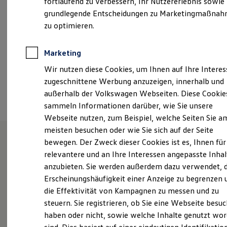
fortlaufend zu verbessern, Ihr Nutzererlebnis sowie
Samstag
08:00
-
12:00
Uhr
Kfz-Versicherung für Nutzfahrzeuge
grundlegende Entscheidungen zu Marketingmaßna
Restschuldversicherung
Wartungsverträge
zu optimieren.
+49 7125 94820
Besitzer & Service
Reparatur & Service
Sommer-Special
Marketing
Ansprechpartner
Reparatur, Pflege & Inspektion
Wir nutzen diese Cookies, um Ihnen auf Ihre Intere
Servicetermin anfragen
Service-Vorteile bei Volkswagen Nutzfahrzeuge
zugeschnittene Werbung anzuzeigen, innerhalb und
ServicePlus
Termin vereinbaren
außerhalb der Volkswagen Webseiten. Diese Cookie
Economy Service
sammeln Informationen darüber, wie Sie unsere
Räder & Reifen Service
Ersatzfahrzeuge
Webseite nutzen, zum Beispiel, welche Seiten Sie a
Notdienst und Pannenhilfe
meisten besuchen oder wie Sie sich auf der Seite
Software, Konnektivität & Apps
bewegen. Der Zweck dieser Cookies ist es, Ihnen für
California App
VW Connect für Ihren ID. Buzz
Unsere Leistungen
im
relevantere und an Ihre Interessen angepasste Inhal
VW Connect für Ihren Transporter/Caravelle
anzubieten. Sie werden außerdem dazu verwendet, d
VW Connect für Ihren Amarok
Überblick
Erscheinungshäufigkeit einer Anzeige zu begrenzen 
VW Connect für andere Modelle
Connect Pro
die Effektivität von Kampagnen zu messen und zu
Fleet Interface Data
Service
steuern. Sie registrieren, ob Sie eine Webseite besuc
Multistop Pathfinder
haben oder nicht, sowie welche Inhalte genutzt wo
Übersicht Software Updates
Volkswagen Economy
Hilfreiches für Besitzer