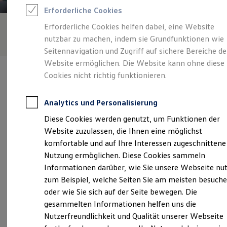
Rettungsdienste
Erforderliche Cookies
ONE Business ID Vorteile
Fahrzeugsuche & Marktplatz
Erforderliche Cookies helfen dabei, eine Website
Fahrzeugsuche
nutzbar zu machen, indem sie Grundfunktionen wie
Fahrzeuge online kaufen
Digitaler Marktplatz
Seitennavigation und Zugriff auf sichere Bereiche de
Kauf & Finanzierung
Website ermöglichen. Die Website kann ohne diese
Online-Fahrzeugbewertung
Cookies nicht richtig funktionieren.
Aktionen & Angebote
E-Auto-Förderung
Für Privatkunden
Analytics und Personalisierung
Für Gewerbekunden
Verantwortlich für die Inhalte auf dieser Seite ist die Autohaus
Profi Paket
Diese Cookies werden genutzt, um Funktionen der
Schneider GmbH
(
Impressum & Rechtliches
)
TopDeal
Website zuzulassen, die Ihnen eine möglichst
Gebrauchtwagen
ProfiPartner für Gebrauchtwagen
komfortable und auf Ihre Interessen zugeschnittene
Zertifizierte Gebrauchtwagen
Unsere 
Nutzung ermöglichen. Diese Cookies sammeln
Finanzierung
Informationen darüber, wie Sie unsere Webseite nu
Für Privatkunden
Für Gewerbekunden
zum Beispiel, welche Seiten Sie am meisten besuch
Leasing
Stuttgarter Straße 136, 72574 Bad Urach
oder wie Sie sich auf der Seite bewegen. Die
Für Privatkunden
gesammelten Informationen helfen uns die
Für Gewerbekunden
Montag
-
Freitag
07:00
-
18:00
Uhr
Versicherungen & Garantien
Nutzerfreundlichkeit und Qualität unserer Webseite
Garantien