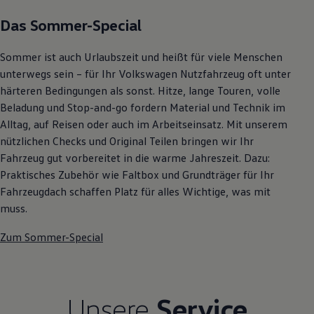
Autonomes Fahren
Das Sommer-Special
Mehr zum ID. Buzz
Online Beratung
California Welt
Sommer ist auch Urlaubszeit und heißt für viele Menschen
California Club
unterwegs sein – für Ihr Volkswagen Nutzfahrzeug oft unter
California Magazin & Ratgeber
Vanlife
härteren Bedingungen als sonst. Hitze, lange Touren, volle
Ratgeber
Beladung und Stop-and-go fordern Material und Technik im
Routen & Reisen
Alltag, auf Reisen oder auch im Arbeitseinsatz. Mit unserem
California Reisen & Erlebnisse
California App
nützlichen Checks und Original Teilen bringen wir Ihr
California Lifestyle & Zubehör
Fahrzeug gut vorbereitet in die warme Jahreszeit. Dazu:
Übernachten im California
Praktisches Zubehör wie Faltbox und Grundträger für Ihr
Marke
Unternehmen
Fahrzeugdach schaffen Platz für alles Wichtige, was mit
Karriere
muss.
Karriere im Unternehmen
Karriere im Autohaus
Zum Sommer-Special
Nachhaltigkeit
Kunden
Gesellschaft
Natur
Events
Unsere
Service
Rückblick VW Bus Festival 2023
75 Jahre Bulli Jubiläum