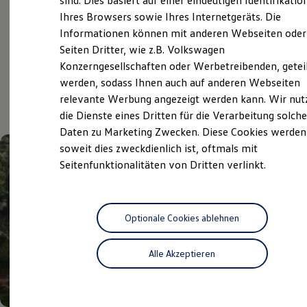
sind. Dies basiert auf einer eindeutigen Identifikatio
Service
Digitales Bordbuch
Ihres Browsers sowie Ihres Internetgeräts. Die
Fahrerassistenz- und Sicherheitssysteme
Informationen können mit anderen Webseiten oder
Kontrollleuchten
Kurzfahrprofile und Ölverdünnung
Seiten Dritter, wie z.B. Volkswagen
Aktuelle Highlights
Batterieverordnung
Konzerngesellschaften oder Werbetreibenden, getei
XTL-Dieselkraftstoff
werden, sodass Ihnen auch auf anderen Webseiten
Ersatzteile und Betriebsflüssigkeiten
und Angebote
Original Zubehör und Lifestyle Produkte
relevante Werbung angezeigt werden kann. Wir nut
myVolkswagen
die Dienste eines Dritten für die Verarbeitung solche
myVolkswagen Business
Daten zu Marketing Zwecken. Diese Cookies werden
Elektrisch & Autonom
Elektro - & Hybridfahrzeuge
soweit dies zweckdienlich ist, oftmals mit
Unser Ansatz
Seitenfunktionalitäten von Dritten verlinkt.
Klimafreundlicher Strom
Reichweite & Ladelösungen
Reichweitensimulator
Ladezeitensimulator
Ladelösungen für Privatkunden
Optionale Cookies ablehnen
Ladelösungen für Gewerbekunden
Wallbox und Ladekabel
Alle Akzeptieren
Bidirektionales Laden
Förderung & Kosten der Elektrofahrzeuge
Fördermöglichkeiten für Privatkunden
Fördermöglichkeiten für Gewerbekunden
Kostensimulator