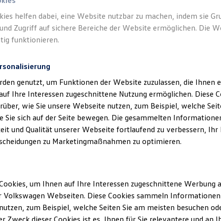
okies
kies helfen dabei, eine Website nutzbar zu machen, indem sie G
und Zugriff auf sichere Bereiche der Website ermöglichen. Die W
tig funktionieren.
rsonalisierung
klärung
rden genutzt, um Funktionen der Website zuzulassen, die Ihnen e
auf Ihre Interessen zugeschnittene Nutzung ermöglichen. Diese
über, wie Sie unsere Webseite nutzen, zum Beispiel, welche Sei
 Sie sich auf der Seite bewegen. Die gesammelten Informationen
ssum
eit und Qualität unserer Webseite fortlaufend zu verbessern, Ihr
scheidungen zu Marketingmaßnahmen zu optimieren.
ider GmbH
136
h
Cookies, um Ihnen auf Ihre Interessen zugeschnittene Werbung a
r Volkswagen Webseiten. Diese Cookies sammeln Informationen 
94820
utzen, zum Beispiel, welche Seiten Sie am meisten besuchen oder
948260
r Zweck dieser Cookies ist es, Ihnen für Sie relevantere und an I