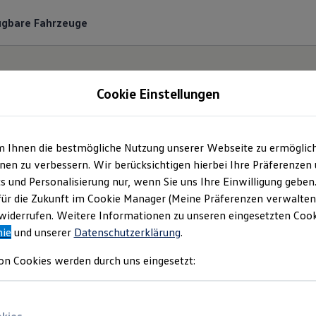
ügbare Fahrzeuge
Cookie Einstellungen
m Ihnen die bestmögliche Nutzung unserer Webseite zu ermöglic
tohaus Schneider Gmb
en zu verbessern. Wir berücksichtigen hierbei Ihre Präferenzen
cs und Personalisierung nur, wenn Sie uns Ihre Einwilligung geben
mpressum & Rechtlich
für die Zukunft im Cookie Manager (Meine Präferenzen verwalten)
iderrufen. Weitere Informationen zu unseren eingesetzten Cooki
nie
und unserer
Datenschutzerklärung
.
den Sie Informationen über die Autohaus 
on Cookies werden durch uns eingesetzt:
als verantwortliche Anbieterin von Inhalt
n, die auf dieser Webseite speziell aufgefü