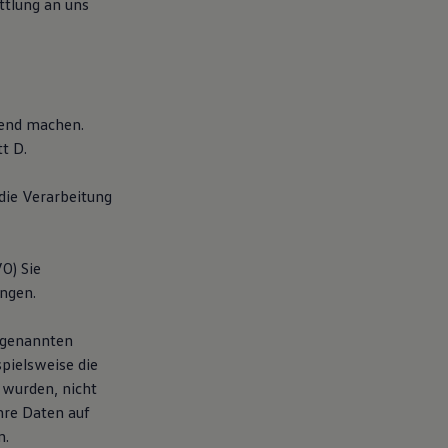
tlung an uns
tend machen.
t D.
die Verarbeitung
O) Sie
angen.
O genannten
pielsweise die
 wurden, nicht
hre Daten auf
n.