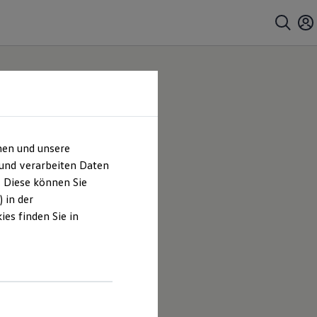
hen und unsere
H |
 und verarbeiten Daten
. Diese können Sie
es
 in der
es finden Sie in
Schneider
en und
hrt sind.