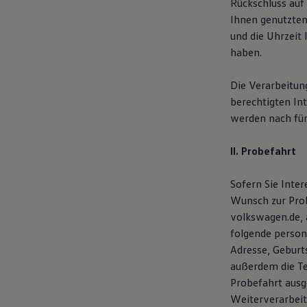
Rückschluss auf
Kostensimulator
Ihnen genutzten
Autonomes Fahren
Mehr zum ID. Buzz
und die Uhrzeit 
Online Beratung
haben.
California Welt
California Club
California Magazin & Ratgeber
Die Verarbeitung
Vanlife
berechtigten In
Ratgeber
werden nach fün
Routen & Reisen
California Reisen & Erlebnisse
California App
II. Probefahrt
California Lifestyle & Zubehör
Übernachten im California
Marke
Sofern Sie Inte
Unternehmen
Wunsch zur Prob
Karriere
volkswagen.de, 
Karriere im Unternehmen
Karriere im Autohaus
folgende person
Nachhaltigkeit
Adresse, Geburt
Kunden
außerdem die T
Gesellschaft
Natur
Probefahrt ausg
Events
Weiterverarbeit
Rückblick VW Bus Festival 2023