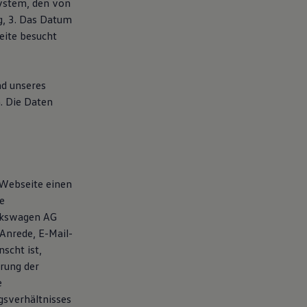
system, den von
g, 3. Das Datum
seite besucht
nd unseres
. Die Daten
 Webseite einen
e
olkswagen AG
Anrede, E-Mail-
scht ist,
rung der
e
gsverhältnisses