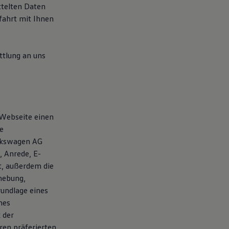
ttelten Daten
ahrt mit Ihnen
tlung an uns
 Webseite einen
e
olkswagen AG
 Anrede, E-
t, außerdem die
hebung,
rundlage eines
nes
 der
en präferierten