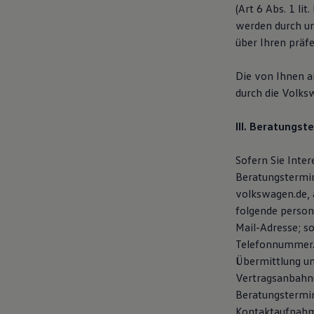
(Art 6 Abs. 1 li
75 Jahre Bulli Jubiläum
Bulli Magazin
werden durch u
Fahrzeugabholung ab Werk
über Ihren präf
Die von Ihnen 
durch die Volks
III. Beratungst
Sofern Sie Inte
Beratungstermin
volkswagen.de, 
folgende person
Mail-Adresse; s
Telefonnummer. 
Übermittlung un
Vertragsanbahnu
Beratungstermin
Kontaktaufnahme