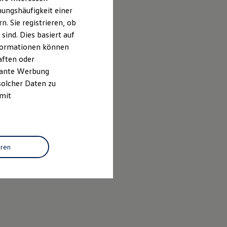
ungshäufigkeit einer
. Sie registrieren, ob
ind. Dies basiert auf
Informationen können
aften oder
evante Werbung
solcher Daten zu
 mit
eren