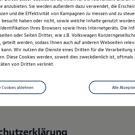
neider-baduarch.de
e anzubieten. Sie werden außerdem dazu verwendet, die Erschein
zen und die Effektivität von Kampagnen zu messen und zu steuern
in Katrin Bahnmüller
 besucht haben oder nicht, sowie welche Inhalte genutzt worden s
entifikationsnummer DE128847030
 Identifikation Ihres Browsers sowie Ihres Internetgeräts. Die 
eintrag Reutlingen HRB 721-U
iten oder Seiten Dritter, wie z.B. Volkswagen Konzerngesellsch
 geteilt werden, sodass Ihnen auch auf anderen Webseiten rel
 36 Verbraucherstreitbeilegungsgesetz (VSBG)
kann. Wir nutzen die Dienste eines Dritten für die Verarbeitung 
ilnahme an einem Streitbeilegungsverfahren bei folgender
. Diese Cookies werden, soweit dies zweckdienlich ist, oftmals
chtungsstelle bereit:
täten von Dritten verlinkt.
raucherschlichtungsstelle des Zentrums für Schlichtung e.V.
aße 8
e Cookies ablehnen
Alle Akzepti
Rhein
raucher-schlichter.de
chutzerklärung