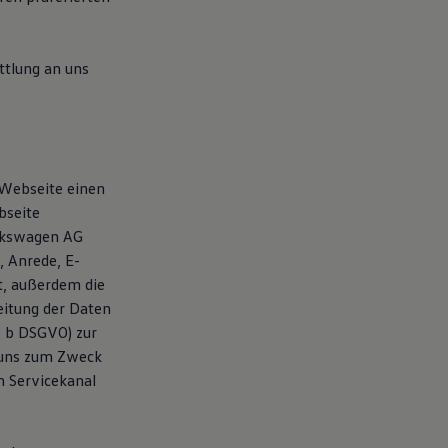
tlung an uns
 Webseite einen
bseite
olkswagen AG
 Anrede, E-
t, außerdem die
itung der Daten
t. b DSGVO) zur
 uns zum Zweck
n Servicekanal