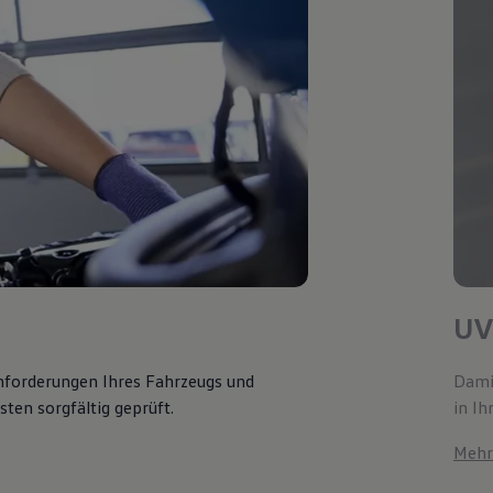
UV
Anforderungen Ihres Fahrzeugs und
Damit
ten sorgfältig geprüft.
in Ih
Mehr