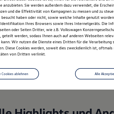
e anzubieten. Sie werden außerdem dazu verwendet, die Erschein
zen und die Effektivität von Kampagnen zu messen und zu steuern
 besucht haben oder nicht, sowie welche Inhalte genutzt worden s
 Identifikation Ihres Browsers sowie Ihres Internetgeräts. Die 
iten oder Seiten Dritter, wie z.B. Volkswagen Konzerngesellsch
 geteilt werden, sodass Ihnen auch auf anderen Webseiten rel
kann. Wir nutzen die Dienste eines Dritten für die Verarbeitung 
. Diese Cookies werden, soweit dies zweckdienlich ist, oftmals
täten von Dritten verlinkt.
Unsere Leistungen
im Überblic
e Cookies ablehnen
Alle Akzepti
Service
Volkswagen Economy
Service
lle Highlights und An