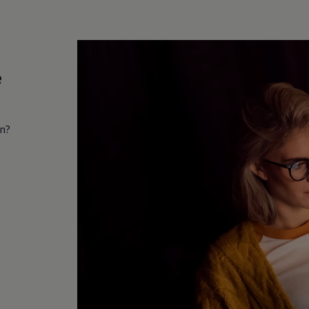
e
in?