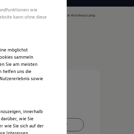
rundfunktionen wie
lich für die Inhalte auf dieser Seite ist die Autohaus Lang
ebsite kann ohne diese
pressum & Rechtliches
)
ine möglichst
 Cookies sammeln
ten Sie am meisten
 helfen uns die
 Nutzererlebnis sowie
nzuzeigen, innerhalb
darüber, wie Sie
Ansprechpartner
 wie Sie sich auf der
hre Interessen