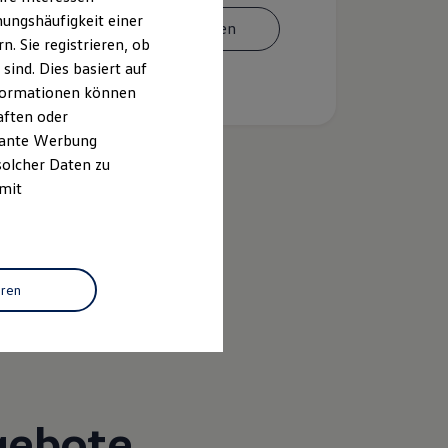
ungshäufigkeit einer
Termin vereinbaren
. Sie registrieren, ob
ind. Dies basiert auf
Informationen können
aften oder
evante Werbung
solcher Daten zu
 mit
k
eren
gebote