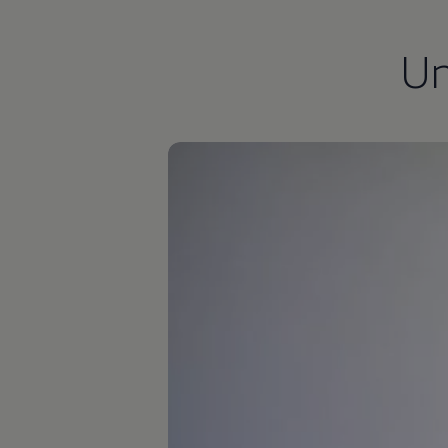
Autonomes Fahren
Mehr zum ID. Buzz
U
Online Beratung
California Welt
California Club
California Magazin & Ratgeber
Vanlife
Ratgeber
Routen & Reisen
California Reisen & Erlebnisse
California App
California Lifestyle & Zubehör
Übernachten im California
Marke
Unternehmen
Karriere
Karriere im Unternehmen
Karriere im Autohaus
Nachhaltigkeit
Kunden
Gesellschaft
Natur
Events
Rückblick VW Bus Festival 2023
75 Jahre Bulli Jubiläum