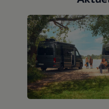
Digitales Bordbuch
Fahrerassistenz- und Sicherheitssysteme
Kontrollleuchten
Kurzfahrprofile und Ölverdünnung
Batterieverordnung
XTL-Dieselkraftstoff
Ersatzteile und Betriebsflüssigkeiten
Original Zubehör und Lifestyle Produkte
myVolkswagen
myVolkswagen Business
Elektrisch & Autonom
Elektro - & Hybridfahrzeuge
Unser Ansatz
Klimafreundlicher Strom
Reichweite & Ladelösungen
Reichweitensimulator
Ladezeitensimulator
Ladelösungen für Privatkunden
Ladelösungen für Gewerbekunden
Wallbox und Ladekabel
Bidirektionales Laden
Förderung & Kosten der Elektrofahrzeuge
Fördermöglichkeiten für Privatkunden
Fördermöglichkeiten für Gewerbekunden
Kostensimulator