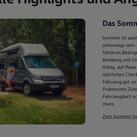
Das Somm
Sommer ist auch
unterwegs sein 
härteren Bedingu
Beladung und St
Alltag, auf Reis
nützlichen Check
Fahrzeug gut vor
Praktisches Zub
Fahrzeugdach sch
muss.
Zum Sommer-Sp