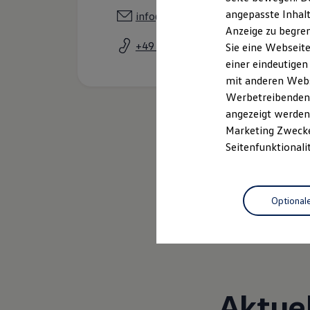
Kfz-Versicherung für Nutzfahrzeuge
angepasste Inhalt
info@vw-lang.de
Restschuldversicherung
Anzeige zu begren
Wartungsverträge
Besitzer & Service
+49 8781 94440
Sie eine Webseite
Reparatur & Service
einer eindeutigen
Sommer-Special
mit anderen Webse
Reparatur, Pflege & Inspektion
Servicetermin anfragen
Werbetreibenden,
Service-Vorteile bei Volkswagen Nutzfahrzeuge
angezeigt werden 
ServicePlus
Marketing Zwecken
Economy Service
Räder & Reifen Service
Seitenfunktionali
Ersatzfahrzeuge
Notdienst und Pannenhilfe
Software, Konnektivität & Apps
California App
Optional
VW Connect für Ihren ID. Buzz
VW Connect für Ihren Transporter/Caravelle
VW Connect für Ihren Amarok
VW Connect für andere Modelle
Connect Pro
Fleet Interface Data
Multistop Pathfinder
Aktue
Übersicht Software Updates
Hilfreiches für Besitzer