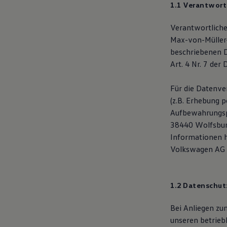
1.1 Verantwort
Bulli Magazin
Fahrzeugabholung ab Werk
Uptime
Verantwortliche
Max-von-Müller-
beschriebenen D
Art. 4 Nr. 7 der
Für die Datenve
(z.B. Erhebung 
Aufbewahrungspf
38440 Wolfsburg
Informationen h
Volkswagen AG a
1.2 Datenschut
Bei Anliegen zum
unseren betrieb