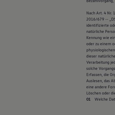
Bezahlvorgang, 
Autonomes Fahren
Mehr zum ID. Buzz
Nach Art. 4 Nr.
Online Beratung
California Welt
2016/679 -- „DS
California Club
identifizierte o
California Magazin & Ratgeber
natürliche Perso
Vanlife
Ratgeber
Kennung wie ei
Routen & Reisen
oder zu einem o
California Reisen & Erlebnisse
physiologischen,
California App
California Lifestyle & Zubehör
dieser natürlich
Übernachten im California
Verarbeitung je
Marke
solche Vorgang
Unternehmen
Karriere
Erfassen, die O
Karriere im Unternehmen
Auslesen, das A
Karriere im Autohaus
eine andere Form
Nachhaltigkeit
Kunden
Löschen oder di
Gesellschaft
Welche Dat
Natur
Events
Rückblick VW Bus Festival 2023
75 Jahre Bulli Jubiläum