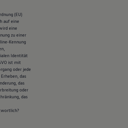
rdnung (EU)
h auf eine
 wird eine
dnung zu einer
nline-Kennung
en,
ialen Identität
GVO ist mit
organg oder jede
Erheben, das
änderung, das
rbreitung oder
chränkung, das
twortlich?