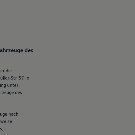
ahrzeuge des
er die
er-Str. 57 in
ung unter
hrzeuge des
euge nach
nweise
s,