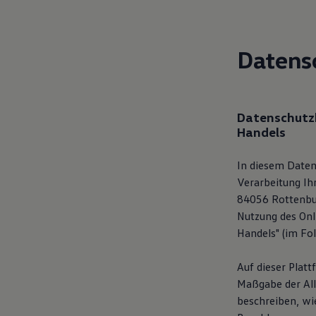
Digitales Bordbuch
Fahrerassistenz- und Sicherheitssysteme
Kontrollleuchten
Kurzfahrprofile und Ölverdünnung
Datens
Batterieverordnung
XTL-Dieselkraftstoff
Ersatzteile und Betriebsflüssigkeiten
Original Zubehör und Lifestyle Produkte
myVolkswagen
Datenschutzh
myVolkswagen Business
Handels
Elektrisch & Autonom
Elektro - & Hybridfahrzeuge
Unser Ansatz
In diesem Daten
Klimafreundlicher Strom
Verarbeitung Ih
Reichweite & Ladelösungen
84056 Rottenbur
Reichweitensimulator
Ladezeitensimulator
Nutzung des Onl
Ladelösungen für Privatkunden
Handels" (im Fo
Ladelösungen für Gewerbekunden
Wallbox und Ladekabel
Bidirektionales Laden
Auf dieser Plat
Förderung & Kosten der Elektrofahrzeuge
Maßgabe der Al
Fördermöglichkeiten für Privatkunden
beschreiben, w
Fördermöglichkeiten für Gewerbekunden
Kostensimulator