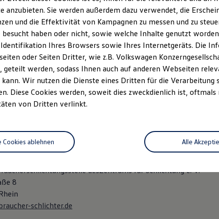
-lang.de
e anzubieten. Sie werden außerdem dazu verwendet, die Erschein
zen und die Effektivität von Kampagnen zu messen und zu steuern
r.: DE 292535802
 besucht haben oder nicht, sowie welche Inhalte genutzt worden s
: Landshut, HRB 9478
 Identifikation Ihres Browsers sowie Ihres Internetgeräts. Die 
iten oder Seiten Dritter, wie z.B. Volkswagen Konzerngesellsch
rmittlerregister
 geteilt werden, sodass Ihnen auch auf anderen Webseiten rel
-KNQL-9J3C4-04
kann. Wir nutzen die Dienste eines Dritten für die Verarbeitung 
egister.info
. Diese Cookies werden, soweit dies zweckdienlich ist, oftmals
täten von Dritten verlinkt.
: Elmar Lang, Felix Lang
 36 Verbraucherstreitbeilegungsgesetz (VSBG):
e Cookies ablehnen
Alle Akzepti
ilnahme an einem Streitbeilegungsverfahren bei folgender
chtungsstelle bereit:
raucherschlichtungsstelle desZentrums für Schlichtung e. V.
aße 8
Rhein
raucher-schlichter.de