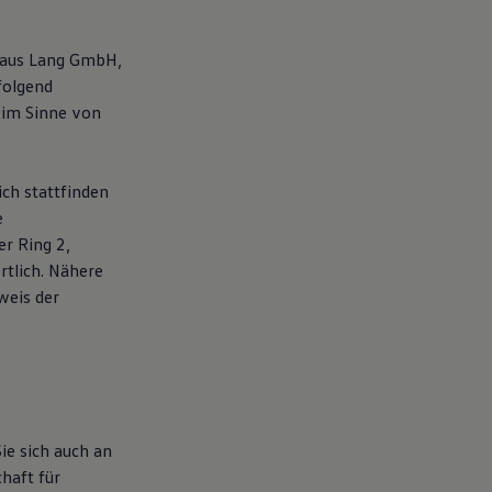
ohaus Lang GmbH,
folgend
 im Sinne von
ich stattfinden
e
er Ring 2,
rtlich. Nähere
weis der
ie sich auch an
haft für