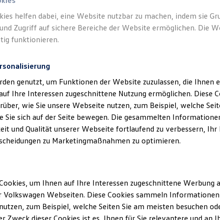
okies
kies helfen dabei, eine Website nutzbar zu machen, indem sie G
und Zugriff auf sichere Bereiche der Website ermöglichen. Die W
tig funktionieren.
rsonalisierung
klärung
rden genutzt, um Funktionen der Website zuzulassen, die Ihnen e
auf Ihre Interessen zugeschnittene Nutzung ermöglichen. Diese
über, wie Sie unsere Webseite nutzen, zum Beispiel, welche Sei
 Sie sich auf der Seite bewegen. Die gesammelten Informationen
ssum
eit und Qualität unserer Webseite fortlaufend zu verbessern, Ihr
scheidungen zu Marketingmaßnahmen zu optimieren.
 GmbH
-Straße 57
rg
Cookies, um Ihnen auf Ihre Interessen zugeschnittene Werbung a
r Volkswagen Webseiten. Diese Cookies sammeln Informationen 
: 0878194440
utzen, zum Beispiel, welche Seiten Sie am meisten besuchen oder
8781944421
r Zweck dieser Cookies ist es, Ihnen für Sie relevantere und an I