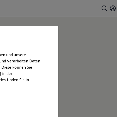
hen und unsere
|
 und verarbeiten Daten
. Diese können Sie
es
 in der
es finden Sie in
Lang GmbH
eboten, die
.