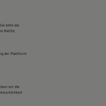
g
ie bitte die
 in 84056
ng der Plattform
eben wir die
twortlichkeit