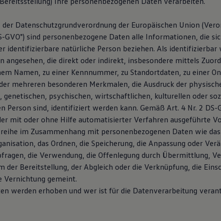
Bereitsstellung) Ihre personenbezogenen Daten verarbeiten.
 1 der Datenschutzgrundverordnung der Europäischen Union (Vero
-GVO") sind personenbezogene Daten alle Informationen, die sic
der identifizierbare natürliche Person beziehen. Als identifizierbar
n angesehen, die direkt oder indirekt, insbesondere mittels Zuor
nem Namen, zu einer Kennnummer, zu Standortdaten, zu einer O
der mehreren besonderen Merkmalen, die Ausdruck der physisch
 genetischen, psychischen, wirtschaftlichen, kulturellen oder soz
en Person sind, identifiziert werden kann. Gemäß Art. 4 Nr. 2 DS-
der mit oder ohne Hilfe automatisierter Verfahren ausgeführte V
sreihe im Zusammenhang mit personenbezogenen Daten wie das 
rganisation, das Ordnen, die Speicherung, die Anpassung oder Ver
bfragen, die Verwendung, die Offenlegung durch Übermittlung, Ve
 der Bereitstellung, der Abgleich oder die Verknüpfung, die Eins
e Vernichtung gemeint.
en werden erhoben und wer ist für die Datenverarbeitung veran