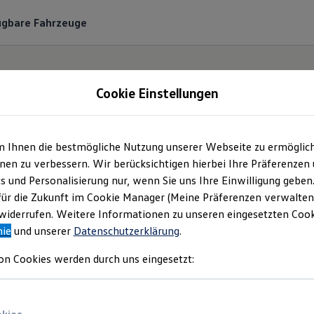
ügbare Fahrzeuge
Cookie Einstellungen
m Ihnen die bestmögliche Nutzung unserer Webseite zu ermöglic
Autohaus Lang GmbH 
en zu verbessern. Wir berücksichtigen hierbei Ihre Präferenzen
cs und Personalisierung nur, wenn Sie uns Ihre Einwilligung geben
mpressum & Rechtlich
für die Zukunft im Cookie Manager (Meine Präferenzen verwalten)
iderrufen. Weitere Informationen zu unseren eingesetzten Cooki
nie
und unserer
Datenschutzerklärung
.
den Sie Informationen über die Autohaus 
on Cookies werden durch uns eingesetzt:
wortliche Anbieterin von Inhalten und Ang
auf dieser Webseite speziell aufgeführt sind