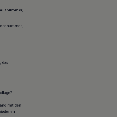
 Hausnummer,
tionsnummer,
, das
ndlage?
ang mit den
hiedenen