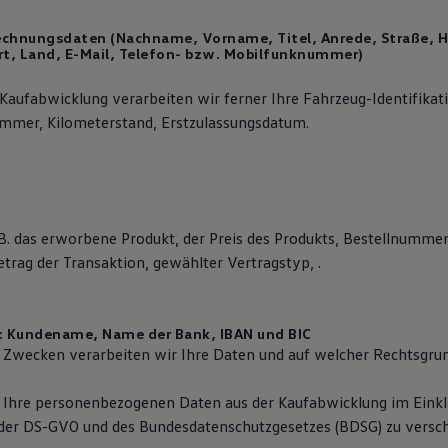
echnungsdaten
(Nachname, Vorname, Titel, Anrede, Straße,
Ort, Land, E-Mail, Telefon- bzw. Mobilfunknummer)
aufabwicklung verarbeiten wir ferner Ihre Fahrzeug-Identifika
mer, Kilometerstand, Erstzulassungsdatum.
B. das erworbene Produkt, der Preis des Produkts, Bestellnummer
trag der Transaktion, gewählter Vertragstyp, .
:
Kundename, Name der Bank, IBAN und BIC
 Zwecken verarbeiten wir Ihre Daten und auf welcher Rechtsgru
 Ihre personenbezogenen Daten aus der Kaufabwicklung im Einkl
er DS-GVO und des Bundesdatenschutzgesetzes (BDSG) zu versc