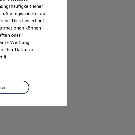
ungshäufigkeit einer
. Sie registrieren, ob
ind. Dies basiert auf
Informationen können
aften oder
evante Werbung
solcher Daten zu
 mit
eren