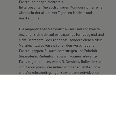
Fahrzeuge gegen Mehrpreis.
Bitte beachten Sie auch unseren Konfigurator für eine
Übersicht der aktuell verfügbaren Modelle und
Ausstattungen.
Die angegebenen Verbrauchs- und Emissionswerte
beziehen sich nicht auf ein einzelnes Fahrzeug und sind
nicht Bestandteil des Angebots, sondern dienen allein
Vergleichszwecken zwischen den verschiedenen
Fahrzeugtypen. Zusatzausstattungen und Zubehör
(Anbauteile, Reifenformat usw.) können relevante
Fahrzeugparameter, wie
z. B.
Gewicht, Rollwiderstand
und Aerodynamik verändern und neben Witterungs-
und Verkehrsbedingungen sowie dem individuellen
Fahrverhalten den Kraftstoffverbrauch, den
Stromverbrauch, die CO₂-Emissionen und die
Fahrleistungswerte eines Fahrzeugs beeinflussen.
Weitere Informationen zum offiziellen
Kraftstoffverbrauch und den offiziellen spezifischen
CO₂-Emissionen neuer Personenkraftwagen können
dem „Leitfaden über den Kraftstoffverbrauch, die CO₂-