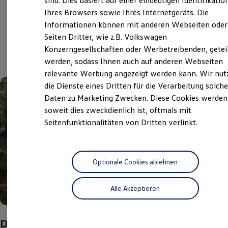
sind. Dies basiert auf einer eindeutigen Identifikatio
Digitales Bordbuch
Ihres Browsers sowie Ihres Internetgeräts. Die
Fahrerassistenz- und Sicherheitssysteme
Aktuelle Highlights
Informationen können mit anderen Webseiten oder
Kontrollleuchten
Kurzfahrprofile und Ölverdünnung
Seiten Dritter, wie z.B. Volkswagen
Batterieverordnung
und Angebote
Konzerngesellschaften oder Werbetreibenden, getei
XTL-Dieselkraftstoff
werden, sodass Ihnen auch auf anderen Webseiten
Ersatzteile und Betriebsflüssigkeiten
Original Zubehör und Lifestyle Produkte
relevante Werbung angezeigt werden kann. Wir nut
myVolkswagen
die Dienste eines Dritten für die Verarbeitung solche
myVolkswagen Business
Daten zu Marketing Zwecken. Diese Cookies werden
Elektrisch & Autonom
Elektro - & Hybridfahrzeuge
soweit dies zweckdienlich ist, oftmals mit
Unser Ansatz
Seitenfunktionalitäten von Dritten verlinkt.
Klimafreundlicher Strom
Reichweite & Ladelösungen
Reichweitensimulator
Ladezeitensimulator
Ladelösungen für Privatkunden
Optionale Cookies ablehnen
Ladelösungen für Gewerbekunden
Wallbox und Ladekabel
Alle Akzeptieren
Bidirektionales Laden
Förderung & Kosten der Elektrofahrzeuge
Fördermöglichkeiten für Privatkunden
Fördermöglichkeiten für Gewerbekunden
Das Sommer-Special
Kostensimulator