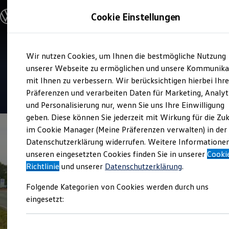
Modelle & Konfigurator
Cookie Einstellungen
Nutzfahrzeuge
Nutzfahrzeugkategorien entdecken
Modelle konfigurieren
Konfiguration laden
Zum
Zum
Modelle vergleichen
Service
Wir nutzen Cookies, um Ihnen die bestmögliche Nutzung
Hauptinhalt
Footer
Vorgängermodelle und Oldtimer
Autohaus Jacob Querfurt
springen
springen
unserer Webseite zu ermöglichen und unsere Kommunika
Vorgängermodelle
Oldtimer
mit Ihnen zu verbessern. Wir berücksichtigen hierbei Ihr
Bulli Historie
4.6
|
18 Bewertungen
Präferenzen und verarbeiten Daten für Marketing, Analyt
Branchenlösungen & Gewerbekunden
und Personalisierung nur, wenn Sie uns Ihre Einwilligung
Umbaulösungen und Hersteller finden
Auf- und Umbauten entdecken & konfigurieren
geben. Diese können Sie jederzeit mit Wirkung für die Zu
Groß- und Sonderkunden
im Cookie Manager (Meine Präferenzen verwalten) in der
Großkunden
Datenschutzerklärung widerrufen. Weitere Informatione
Kommunen & Behörden
Journalisten
unseren eingesetzten Cookies finden Sie in unserer
Cooki
Sportvereine
Richtlinie
und unserer
Datenschutzerklärung
.
Branchenlösungen
Bau & Handwerk
Folgende Kategorien von Cookies werden durch uns
Gewerbliche Personenbeförderung
Service & mobile Werkstätten
eingesetzt:
Kurier, Logistik & Handel
Kühlfahrzeuge
Feuerwehr