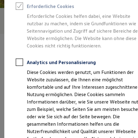
Rettungsdienste
Erforderliche Cookies
ONE Business ID Vorteile
Fahrzeugsuche & Marktplatz
Erforderliche Cookies helfen dabei, eine Website
Fahrzeugsuche
nutzbar zu machen, indem sie Grundfunktionen wie
Fahrzeuge online kaufen
Digitaler Marktplatz
Seitennavigation und Zugriff auf sichere Bereiche de
Kauf & Finanzierung
Website ermöglichen. Die Website kann ohne diese
Online-Fahrzeugbewertung
Cookies nicht richtig funktionieren.
Aktionen & Angebote
E-Auto-Förderung
Für Privatkunden
Analytics und Personalisierung
Für Gewerbekunden
Verantwortlich für die Inhalte auf dieser Seite ist die Autohaus
Profi Paket
Diese Cookies werden genutzt, um Funktionen der
Jacob Querfurt GmbH
(
Impressum & Rechtliches
)
TopDeal
Website zuzulassen, die Ihnen eine möglichst
Gebrauchtwagen
ProfiPartner für Gebrauchtwagen
komfortable und auf Ihre Interessen zugeschnittene
Zertifizierte Gebrauchtwagen
Unsere 
Nutzung ermöglichen. Diese Cookies sammeln
Finanzierung
Informationen darüber, wie Sie unsere Webseite nu
Für Privatkunden
Für Gewerbekunden
zum Beispiel, welche Seiten Sie am meisten besuch
Leasing
Merseburger Straße 104, 06268 Querfurt
oder wie Sie sich auf der Seite bewegen. Die
Für Privatkunden
gesammelten Informationen helfen uns die
Für Gewerbekunden
Montag
-
Freitag
07:00
-
18:00
Uhr
Versicherungen & Garantien
Nutzerfreundlichkeit und Qualität unserer Webseite
Garantien