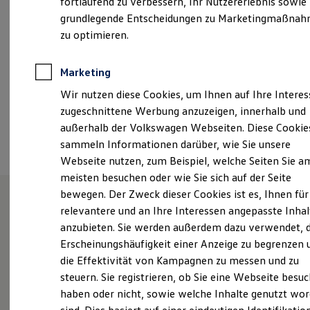
fortlaufend zu verbessern, Ihr Nutzererlebnis sowie
Kfz-Versicherung für Nutzfahrzeuge
grundlegende Entscheidungen zu Marketingmaßna
info@jacob-autohaus.de
Restschuldversicherung
Wartungsverträge
zu optimieren.
Besitzer & Service
+49 34771 9040
Reparatur & Service
Sommer-Special
Marketing
Reparatur, Pflege & Inspektion
Ansprechpartner
Wir nutzen diese Cookies, um Ihnen auf Ihre Intere
Servicetermin anfragen
Service-Vorteile bei Volkswagen Nutzfahrzeuge
zugeschnittene Werbung anzuzeigen, innerhalb und
ServicePlus
außerhalb der Volkswagen Webseiten. Diese Cookie
Termin vereinbaren
Economy Service
sammeln Informationen darüber, wie Sie unsere
Räder & Reifen Service
Ersatzfahrzeuge
Webseite nutzen, zum Beispiel, welche Seiten Sie a
Notdienst und Pannenhilfe
meisten besuchen oder wie Sie sich auf der Seite
Software, Konnektivität & Apps
bewegen. Der Zweck dieser Cookies ist es, Ihnen für
California App
VW Connect für Ihren ID. Buzz
relevantere und an Ihre Interessen angepasste Inhal
VW Connect für Ihren Transporter/Caravelle
Unsere Leistungen
im
anzubieten. Sie werden außerdem dazu verwendet, d
VW Connect für Ihren Amarok
Überblick
Erscheinungshäufigkeit einer Anzeige zu begrenzen 
VW Connect für andere Modelle
Connect Pro
die Effektivität von Kampagnen zu messen und zu
Fleet Interface Data
steuern. Sie registrieren, ob Sie eine Webseite besuc
Multistop Pathfinder
Service
haben oder nicht, sowie welche Inhalte genutzt wo
Übersicht Software Updates
Hilfreiches für Besitzer