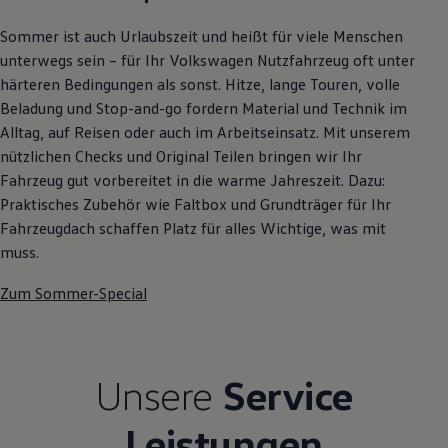
Autonomes Fahren
Mehr zum ID. Buzz
Sommer ist auch Urlaubszeit und heißt für viele Menschen
Online Beratung
unterwegs sein – für Ihr Volkswagen Nutzfahrzeug oft unter
California Welt
härteren Bedingungen als sonst. Hitze, lange Touren, volle
California Club
California Magazin & Ratgeber
Beladung und Stop-and-go fordern Material und Technik im
Vanlife
Alltag, auf Reisen oder auch im Arbeitseinsatz. Mit unserem
Ratgeber
nützlichen Checks und Original Teilen bringen wir Ihr
Routen & Reisen
California Reisen & Erlebnisse
Fahrzeug gut vorbereitet in die warme Jahreszeit. Dazu:
California App
Praktisches Zubehör wie Faltbox und Grundträger für Ihr
California Lifestyle & Zubehör
Fahrzeugdach schaffen Platz für alles Wichtige, was mit
Übernachten im California
Marke
muss.
Unternehmen
Karriere
Zum Sommer-Special
Karriere im Unternehmen
Karriere im Autohaus
Nachhaltigkeit
Kunden
Gesellschaft
Unsere
Service
Natur
Events
Leistungen
Rückblick VW Bus Festival 2023
75 Jahre Bulli Jubiläum